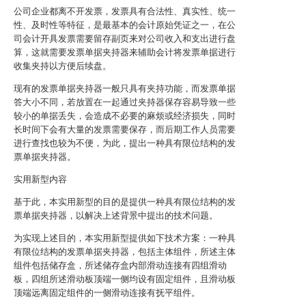
公司企业都离不开发票，发票具有合法性、真实性、统一
性、及时性等特征，是最基本的会计原始凭证之一，在公
司会计开具发票需要留存副页来对公司收入和支出进行盘
算，这就需要发票单据夹持器来辅助会计将发票单据进行
收集夹持以方便后续盘。
现有的发票单据夹持器一般只具有夹持功能，而发票单据
答大小不同，若放置在一起通过夹持器保存容易导致一些
较小的单据丢失，会造成不必要的麻烦或经济损失，同时
长时间下会有大量的发票需要保存，而后期工作人员需要
进行查找也较为不便，为此，提出一种具有限位结构的发
票单据夹持器。
实用新型内容
基于此，本实用新型的目的是提供一种具有限位结构的发
票单据夹持器，以解决上述背景中提出的技术问题。
为实现上述目的，本实用新型提供如下技术方案：一种具
有限位结构的发票单据夹持器，包括主体组件，所述主体
组件包括储存盒，所述储存盒内部滑动连接有四组滑动
板，四组所述滑动板顶端一侧均设有固定组件，且滑动板
顶端远离固定组件的一侧滑动连接有抚平组件。