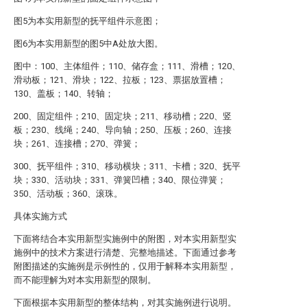
图5为本实用新型的抚平组件示意图；
图6为本实用新型的图5中A处放大图。
图中：100、主体组件；110、储存盒；111、滑槽；120、
滑动板；121、滑块；122、拉板；123、票据放置槽；
130、盖板；140、转轴；
200、固定组件；210、固定块；211、移动槽；220、竖
板；230、线绳；240、导向轴；250、压板；260、连接
块；261、连接槽；270、弹簧；
300、抚平组件；310、移动横块；311、卡槽；320、抚平
块；330、活动块；331、弹簧凹槽；340、限位弹簧；
350、活动板；360、滚珠。
具体实施方式
下面将结合本实用新型实施例中的附图，对本实用新型实
施例中的技术方案进行清楚、完整地描述。下面通过参考
附图描述的实施例是示例性的，仅用于解释本实用新型，
而不能理解为对本实用新型的限制。
下面根据本实用新型的整体结构，对其实施例进行说明。