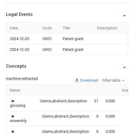
Legal Events
Date
Code
Title
Description
2024-12-20
GR01
Patent grant
2024-12-20
GR01
Patent grant
Concepts
machine-extracted
Download
Filter table
Name
Image
claims,abstract,description
21
0.000
grossing
claims,abstract,description
6
0.000
assembly
claims,abstract,description
6
0.000