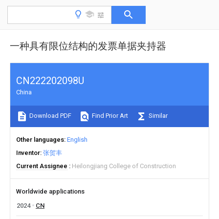
一种具有限位结构的发票单据夹持器
CN222202098U
China
Download PDF
Find Prior Art
Similar
Other languages
English
Inventor
张贺丰
Current Assignee
Heilongjiang College of Construction
Worldwide applications
2024
CN