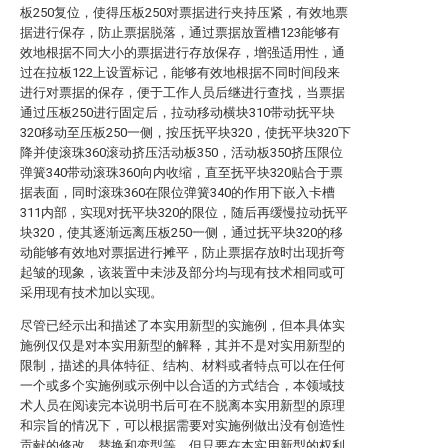
板250复位，使得压板250对票据进行夹持压紧，有效地票
据进行保存，防止票据脱落，通过票据放置槽123能够有
效地根据不同大小的票据进行存放保存，增强适用性，通
过在拉板122上设置标记，能够有效地根据不同时间段来
进行对票据的保存，便于工作人员后继进行查找，当票据
通过压板250进行固定后，拉动移动横块310带动抚平块
320移动至压板250一侧，按压抚平块320，使抚平块320下
降并使滚珠360滚动挤压活动板350，活动板350挤压限位
弹簧340带动滚珠360向内收缩，直至抚平块320贴合于票
据表面，同时滚珠360在限位弹簧340的作用下嵌入卡槽
311内部，实现对抚平块320的限位，随后再缓慢拉动抚平
块320，使其逐渐远离压板250一侧，通过抚平块320的移
动能够有效地对票据进行摊平，防止票据存放时出现折弯
起皱的现象，该装置中未涉及部分均与现有技术相同或可
采用现有技术加以实现。
尽管已经示出和描述了本实用新型的实施例，但本具体实
施例仅仅是对本实用新型的解释，其并不是对实用新型的
限制，描述的具体特征、结构、材料或者特点可以在任何
一个或多个实施例或示例中以合适的方式结合，本领域技
术人员在阅读完本说明书后可在不脱离本实用新型的原理
和宗旨的情况下，可以根据需要对实施例做出没有创造性
贡献的修改、替换和变型等，但只要在本实用新型的权利