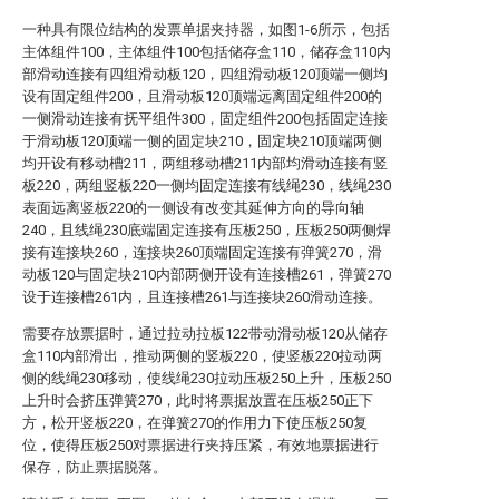
一种具有限位结构的发票单据夹持器，如图1-6所示，包括
主体组件100，主体组件100包括储存盒110，储存盒110内
部滑动连接有四组滑动板120，四组滑动板120顶端一侧均
设有固定组件200，且滑动板120顶端远离固定组件200的
一侧滑动连接有抚平组件300，固定组件200包括固定连接
于滑动板120顶端一侧的固定块210，固定块210顶端两侧
均开设有移动槽211，两组移动槽211内部均滑动连接有竖
板220，两组竖板220一侧均固定连接有线绳230，线绳230
表面远离竖板220的一侧设有改变其延伸方向的导向轴
240，且线绳230底端固定连接有压板250，压板250两侧焊
接有连接块260，连接块260顶端固定连接有弹簧270，滑
动板120与固定块210内部两侧开设有连接槽261，弹簧270
设于连接槽261内，且连接槽261与连接块260滑动连接。
需要存放票据时，通过拉动拉板122带动滑动板120从储存
盒110内部滑出，推动两侧的竖板220，使竖板220拉动两
侧的线绳230移动，使线绳230拉动压板250上升，压板250
上升时会挤压弹簧270，此时将票据放置在压板250正下
方，松开竖板220，在弹簧270的作用力下使压板250复
位，使得压板250对票据进行夹持压紧，有效地票据进行
保存，防止票据脱落。