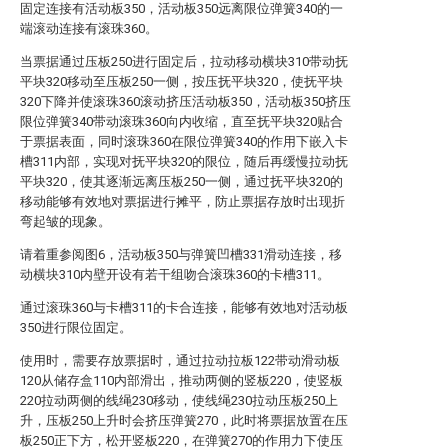
固定连接有活动板350，活动板350远离限位弹簧340的一
端滚动连接有滚珠360。
当票据通过压板250进行固定后，拉动移动横块310带动抚
平块320移动至压板250一侧，按压抚平块320，使抚平块
320下降并使滚珠360滚动挤压活动板350，活动板350挤压
限位弹簧340带动滚珠360向内收缩，直至抚平块320贴合
于票据表面，同时滚珠360在限位弹簧340的作用下嵌入卡
槽311内部，实现对抚平块320的限位，随后再缓慢拉动抚
平块320，使其逐渐远离压板250一侧，通过抚平块320的
移动能够有效地对票据进行摊平，防止票据存放时出现折
弯起皱的现象。
请着重参阅图6，活动板350与弹簧凹槽331滑动连接，移
动横块310内壁开设有若干组吻合滚珠360的卡槽311。
通过滚珠360与卡槽311的卡合连接，能够有效地对活动板
350进行限位固定。
使用时，需要存放票据时，通过拉动拉板122带动滑动板
120从储存盒110内部滑出，推动两侧的竖板220，使竖板
220拉动两侧的线绳230移动，使线绳230拉动压板250上
升，压板250上升时会挤压弹簧270，此时将票据放置在压
板250正下方，松开竖板220，在弹簧270的作用力下使压