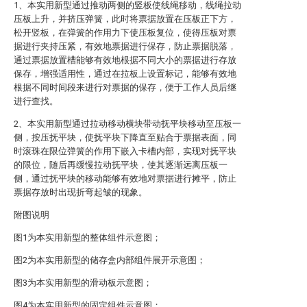
1、本实用新型通过推动两侧的竖板使线绳移动，线绳拉动
压板上升，并挤压弹簧，此时将票据放置在压板正下方，
松开竖板，在弹簧的作用力下使压板复位，使得压板对票
据进行夹持压紧，有效地票据进行保存，防止票据脱落，
通过票据放置槽能够有效地根据不同大小的票据进行存放
保存，增强适用性，通过在拉板上设置标记，能够有效地
根据不同时间段来进行对票据的保存，便于工作人员后继
进行查找。
2、本实用新型通过拉动移动横块带动抚平块移动至压板一
侧，按压抚平块，使抚平块下降直至贴合于票据表面，同
时滚珠在限位弹簧的作用下嵌入卡槽内部，实现对抚平块
的限位，随后再缓慢拉动抚平块，使其逐渐远离压板一
侧，通过抚平块的移动能够有效地对票据进行摊平，防止
票据存放时出现折弯起皱的现象。
附图说明
图1为本实用新型的整体组件示意图；
图2为本实用新型的储存盒内部组件展开示意图；
图3为本实用新型的滑动板示意图；
图4为本实用新型的固定组件示意图；