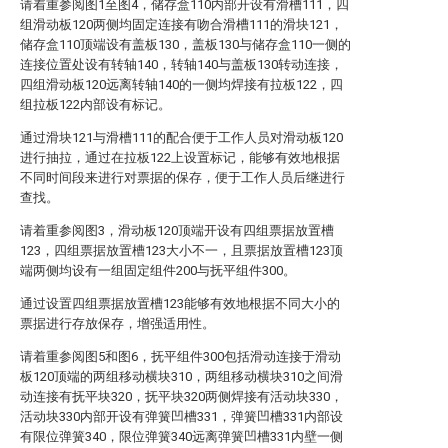
请着重参阅图1至图4，储存盒110内部开设有滑槽111，四
组滑动板120两侧均固定连接有吻合滑槽111的滑块121，
储存盒110顶端设有盖板130，盖板130与储存盒110一侧的
连接位置处设有转轴140，转轴140与盖板130转动连接，
四组滑动板120远离转轴140的一侧均焊接有拉板122，四
组拉板122内部设有标记。
通过滑块121与滑槽111的配合便于工作人员对滑动板120
进行抽拉，通过在拉板122上设置标记，能够有效地根据
不同时间段来进行对票据的保存，便于工作人员后继进行
查找。
请着重参阅图3，滑动板120顶端开设有四组票据放置槽
123，四组票据放置槽123大小不一，且票据放置槽123顶
端两侧均设有一组固定组件200与抚平组件300。
通过设置四组票据放置槽123能够有效地根据不同大小的
票据进行存放保存，增强适用性。
请着重参阅图5和图6，抚平组件300包括滑动连接于滑动
板120顶端的两组移动横块310，两组移动横块310之间滑
动连接有抚平块320，抚平块320两侧焊接有活动块330，
活动块330内部开设有弹簧凹槽331，弹簧凹槽331内部设
有限位弹簧340，限位弹簧340远离弹簧凹槽331内壁一侧