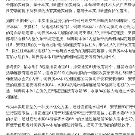
全部的实施例。基于本实用新型中的实施例，本领域普通技术人员在没有
性劳动前提下所获得的所有其他实施例，都属于本实用新型保护的范围。
如图1至图4所示，本实用新型提供的一种可处理空气异味的畜牧饲养房，
房本体1、支撑柱2、防雨棚3和房门4，饲养房本体1正面的两侧均通过合页
的背面活动连接，饲养房本体1顶部的四角与支撑柱2的底部固定连接，支撑
部与防雨棚3内壁的顶部固定连接，饲养房本体1内壁顶部的两侧均固定连
柱5，安装柱5的另一端通过轴销活动连接有限位柱6，限位柱6的底部设置
7，限位柱6远离防雨棚3的一端与洒水盒7的顶部固定连接，饲养房本体1
有输水组件8，饲养房本体1顶部的两侧均固定安装有传动组件9。
参考图2，输水组件8包括排管通道81，排管通道81开设有两个，排管通道8
活动连接有连通管82，连通管82靠近防雨棚3的一端依次贯穿安装柱5和限
伸至洒水盒7的内部，饲养房本体1左侧底部的两侧均开设有安装槽83，安装
壁的底部固定安装有水泵84，水泵84的输出端与连通管82远离防雨棚3的
通，饲养房本体1左侧的底部固定连接有水箱85，水泵84的输入端通过水管
相连通。
作为本实用新型的一种技术优化方案，通过设置输水组件8，安装槽83用于
进行固定限位，排管通道81用于对连通管82进行安装定位，在将水箱85中
的水后，通过启动水泵84能够将水箱85中的水通过连通管82输入洒水盒7
而便于使用者对饲养房本体1的内部进行清洗，提高了使用者的清洗效率。
参考图2和图3，传动组件9包括驱动电机91，驱动电机91的输出端贯穿饲养