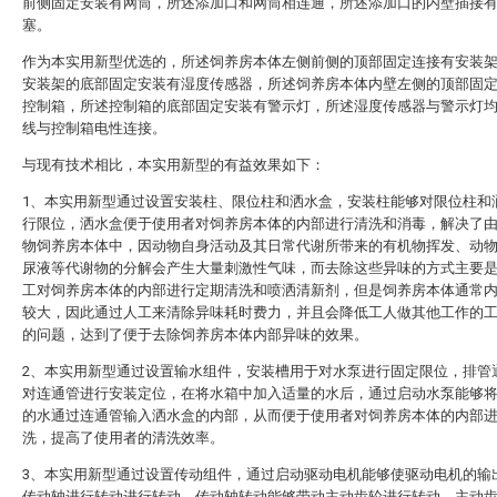
前侧固定安装有网筒，所述添加口和网筒相连通，所述添加口的内壁插接
塞。
作为本实用新型优选的，所述饲养房本体左侧前侧的顶部固定连接有安装
安装架的底部固定安装有湿度传感器，所述饲养房本体内壁左侧的顶部固
控制箱，所述控制箱的底部固定安装有警示灯，所述湿度传感器与警示灯
线与控制箱电性连接。
与现有技术相比，本实用新型的有益效果如下：
1、本实用新型通过设置安装柱、限位柱和洒水盒，安装柱能够对限位柱和
行限位，洒水盒便于使用者对饲养房本体的内部进行清洗和消毒，解决了
物饲养房本体中，因动物自身活动及其日常代谢所带来的有机物挥发、动
尿液等代谢物的分解会产生大量刺激性气味，而去除这些异味的方式主要
工对饲养房本体的内部进行定期清洗和喷洒清新剂，但是饲养房本体通常
较大，因此通过人工来清除异味耗时费力，并且会降低工人做其他工作的
的问题，达到了便于去除饲养房本体内部异味的效果。
2、本实用新型通过设置输水组件，安装槽用于对水泵进行固定限位，排管
对连通管进行安装定位，在将水箱中加入适量的水后，通过启动水泵能够
的水通过连通管输入洒水盒的内部，从而便于使用者对饲养房本体的内部
洗，提高了使用者的清洗效率。
3、本实用新型通过设置传动组件，通过启动驱动电机能够使驱动电机的输
传动轴进行转动进行转动，传动轴转动能够带动主动齿轮进行转动，主动