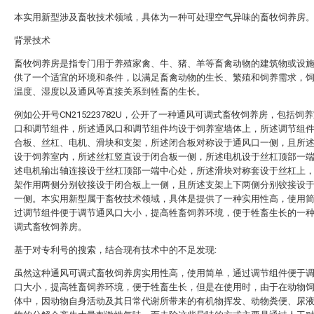
本实用新型涉及畜牧技术领域，具体为一种可处理空气异味的畜牧饲养房
背景技术
畜牧饲养房是指专门用于养殖家禽、牛、猪、羊等畜禽动物的建筑物或设
供了一个适宜的环境和条件，以满足畜禽动物的生长、繁殖和饲养需求，
温度、湿度以及通风等直接关系到牲畜的生长。
例如公开号CN215223782U，公开了一种通风可调式畜牧饲养房，包括饲
口和调节组件，所述通风口和调节组件均设于饲养室墙体上，所述调节组
合板、丝杠、电机、滑块和支架，所述闭合板对称设于通风口一侧，且所
设于饲养室内，所述丝杠竖直设于闭合板一侧，所述电机设于丝杠顶部一
述电机输出轴连接设于丝杠顶部一端中心处，所述滑块对称套设于丝杠上
架作用两侧分别铰接设于闭合板上一侧，且所述支架上下两侧分别铰接设
一侧。本实用新型属于畜牧技术领域，具体是提供了一种实用性高，使用
过调节组件便于调节通风口大小，提高牲畜饲养环境，便于牲畜生长的一
调式畜牧饲养房。
基于对专利号的搜索，结合现有技术中的不足发现:
虽然这种通风可调式畜牧饲养房实用性高，使用简单，通过调节组件便于
口大小，提高牲畜饲养环境，便于牲畜生长，但是在使用时，由于在动物
体中，因动物自身活动及其日常代谢所带来的有机物挥发、动物粪便、尿