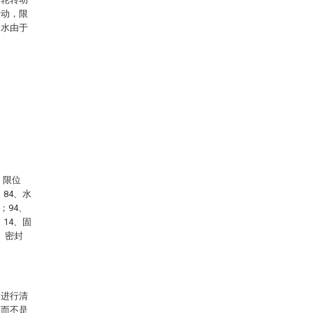
转动，限
的水由于
、限位
84、水
；94、
14、固
、密封
案进行清
，而不是