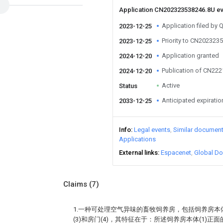
Application CN202323538246.8U e
Application filed by 
2023-12-25
Priority to CN202323
2023-12-25
Application granted
2024-12-20
Publication of CN22
2024-12-20
Active
Status
Anticipated expiratio
2033-12-25
Info
Legal events
Similar documen
Applications
External links
Espacenet
Global Do
Claims
(7)
1.一种可处理空气异味的畜牧饲养房，包括饲养房本体(
(3)和房门(4)，其特征在于：所述饲养房本体(1)正