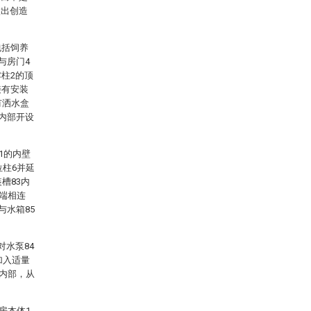
做出创造
包括饲养
与房门4
柱2的顶
接有安装
有洒水盒
的内部开设
1的内壁
位柱6并延
槽83内
一端相连
与水箱85
对水泵84
加入适量
的内部，从
房本体1