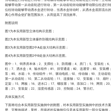
能够带动第一从动齿轮进行转动，第一从动齿轮转动能够带动限位柱进行
位柱转动能够带动洒水盒进行转动，当洒水盒转动时，从洒水盒底部流出
离心作用会使扩散范围加大，从而提高了清洗效率。
附图说明
图1为本实用新型立体结构示意图；
图2为本实用新型立体爆炸剖视结构示意图；
图3为本实用新型图2中A处放大结构示意图；
图4为本实用新型图2中B处放大结构示意图。
图中：1、饲养房本体；2、支撑柱；3、防雨棚；4、房门；5、安装柱；6
柱；7、洒水盒；8、输水组件；81、排管通道；82、连通管；83、安装槽；
泵；85、水箱；9、传动组件；91、驱动电机；92、传动轴；93、主动齿轮
第一从动齿轮；10、第二从动齿轮；11、连接轴；12、安装板；13、扇叶；
定架；15、网板；16、进水口；17、螺纹塞；18、添加口；19、网筒；20
塞；21、安装架；22、湿度传感器；23、控制箱；24、警示灯。
具体实施方式
下面将结合本实用新型实施例中的附图，对本实用新型实施例中的技术方
楚、完整地描述，显然，所描述的实施例仅仅是本实用新型一部分实施例