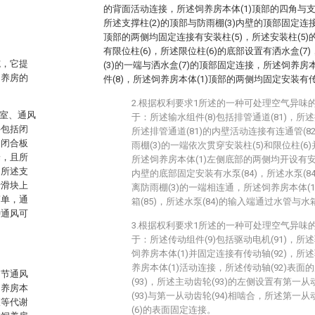
的背面活动连接，所述饲养房本体(1)顶部的四角与支
。
所述支撑柱(2)的顶部与防雨棚(3)内壁的顶部固定连
顶部的两侧均固定连接有安装柱(5)，所述安装柱(5
有限位柱(6)，所述限位柱(6)的底部设置有洒水盒(7
施，它提
(3)的一端与洒水盒(7)的顶部固定连接，所述饲养房
饲养房的
件(8)，所述饲养房本体(1)顶部的两侧均固定安装有传
2.根据权利要求1所述的一种可处理空气异味
养室、通风
于：所述输水组件(8)包括排管通道(81)，所述
件包括闭
所述排管通道(81)的内壁活动连接有连通管(82
述闭合板
雨棚(3)的一端依次贯穿安装柱(5)和限位柱(6
端，且所
所述饲养房本体(1)左侧底部的两侧均开设有安装槽
，所述支
内壁的底部固定安装有水泵(84)，所述水泵(84
于滑块上
离防雨棚(3)的一端相连通，所述饲养房本体(
简单，通
箱(85)，所述水泵(84)的输入端通过水管与水箱
种通风可
3.根据权利要求1所述的一种可处理空气异味
于：所述传动组件(9)包括驱动电机(91)，所述
饲养房本体(1)并固定连接有传动轴(92)，所述
养房本体(1)活动连接，所述传动轴(92)表
调节通风
(93)，所述主动齿轮(93)的左侧设置有第一从
饲养房本
(93)与第一从动齿轮(94)相啮合，所述第一从
液等代谢
(6)的表面固定连接。