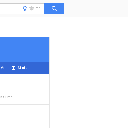
 Art
Similar
an Sumei