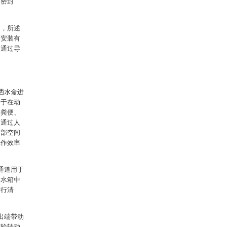
有密封
架，所述
定安装有
均通过导
洒水盒进
由于在动
物粪便、
是通过人
内部空间
工作效率
通道用于
将水箱中
进行清
出端带动
齿轮转动