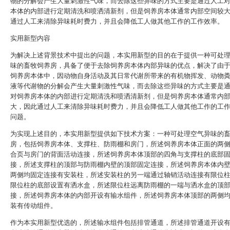
物的分解会产生大量刺激性气味，而去除这些异味的方式主要是通过人工
本体的内部进行定期清洗和喷洒清新剂，但是饲养房本体通常内部空间较
通过人工来清除异味耗时费力，并且会降低工人做其他工作的工作效率。
实用新型内容
为解决上述背景技术中提出的问题，本实用新型的目的在于提供一种可处
味的畜牧饲养房，具备了便于去除饲养房本体内部异味的优点，解决了由
饲养房本体中，因动物自身活动及其日常代谢所带来的有机物挥发、动物
液等代谢物的分解会产生大量刺激性气味，而去除这些异味的方式主要是
对饲养房本体的内部进行定期清洗和喷洒清新剂，但是饲养房本体通常内
大，因此通过人工来清除异味耗时费力，并且会降低工人做其他工作的工
问题。
为实现上述目的，本实用新型提供如下技术方案：一种可处理空气异味的
房，包括饲养房本体、支撑柱、防雨棚和房门，所述饲养房本体正面的两
合页与房门的背面活动连接，所述饲养房本体顶部的四角与支撑柱的底部
接，所述支撑柱的顶部与防雨棚内壁的顶部固定连接，所述饲养房本体内
两侧均固定连接有安装柱，所述安装柱的另一端通过轴销活动连接有限位
限位柱的底部设置有洒水盒，所述限位柱远离防雨棚的一端与洒水盒的顶
接，所述饲养房本体的内部开设有输水组件，所述饲养房本体顶部的两侧
装有传动组件。
作为本实用新型优选的，所述输水组件包括排管通道，所述排管通道开设