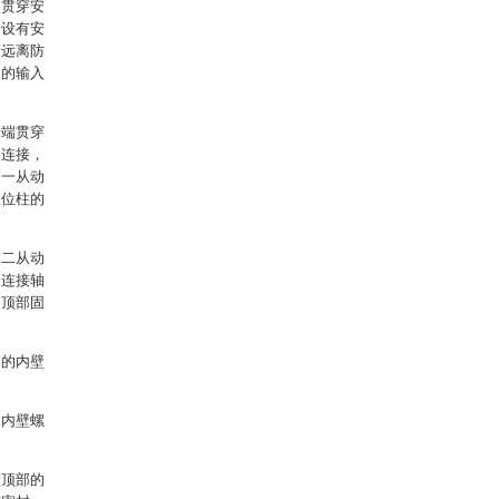
次贯穿安
开设有安
管远离防
泵的输入
出端贯穿
动连接，
第一从动
限位柱的
第二从动
述连接轴
的顶部固
架的内壁
的内壁螺
壁顶部的