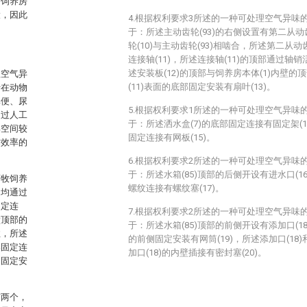
对饲养房
大，因此
4.根据权利要求3所述的一种可处理空气异味
于：所述主动齿轮(93)的右侧设置有第二从动
轮(10)与主动齿轮(93)相啮合，所述第二从动
连接轴(11)，所述连接轴(11)的顶部通过轴销
述安装板(12)的顶部与饲养房本体(1)内壁
理空气异
(11)表面的底部固定安装有扇叶(13)。
于在动物
粪便、尿
5.根据权利要求1所述的一种可处理空气异味
通过人工
于：所述洒水盒(7)的底部固定连接有固定架(14
部空间较
固定连接有网板(15)。
作效率的
6.根据权利要求2所述的一种可处理空气异味
于：所述水箱(85)顶部的后侧开设有进水口(16
畜牧饲养
螺纹连接有螺纹塞(17)。
侧均通过
固定连
7.根据权利要求2所述的一种可处理空气异味
壁顶部的
于：所述水箱(85)顶部的前侧开设有添加口(18
柱，所述
的前侧固定安装有网筒(19)，所述添加口(18)
部固定连
加口(18)的内壁插接有密封塞(20)。
均固定安
有两个，