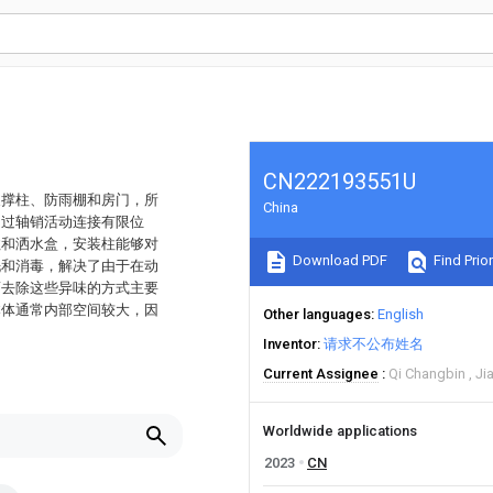
CN222193551U
支撑柱、防雨棚和房门，所
China
通过轴销活动连接有限位
柱和洒水盒，安装柱能够对
Download PDF
Find Prior
洗和消毒，解决了由于在动
而去除这些异味的方式主要
本体通常内部空间较大，因
Other languages
English
Inventor
请求不公布姓名
Current Assignee
Qi Changbin
Ji
Worldwide applications
2023
CN