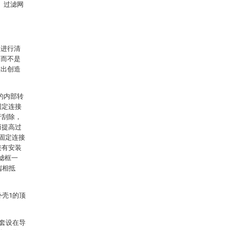
5、过滤网
案进行清
，而不是
做出创造
的内部转
固定连接
行刮除，
而提高过
端固定连接
接有安装
滤框一
端相抵
外壳1的顶
动套设在导