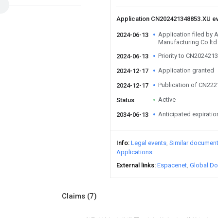
Application CN202421348853.XU e
Application filed by
2024-06-13
Manufacturing Co ltd
Priority to CN202421
2024-06-13
Application granted
2024-12-17
Publication of CN22
2024-12-17
Active
Status
Anticipated expiratio
2034-06-13
Info
Legal events
Similar documen
Applications
External links
Espacenet
Global Do
Claims
(7)