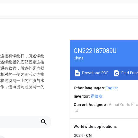
CN222187089U
动连接有螺纹杆，所述螺纹
China
所述螺纹板的底部固定连接
连通有软管，所述外壳内壁
Download PDF
Find Prior
框相对的一侧之间活动连接
板将过滤网一上的油渍与水
工作，进而提高过滤网一的
Other languages
English
Inventor
霍修友
Current Assignee
Anhui Youfu Kit
ltd
Worldwide applications
2024
CN