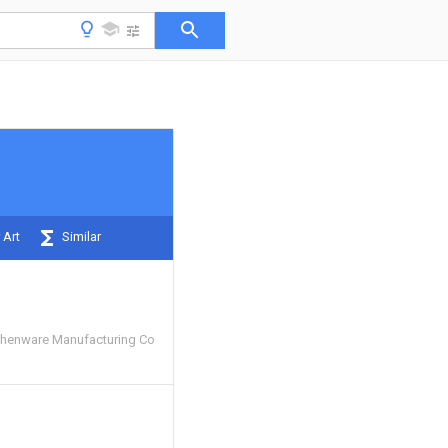
 Art
Similar
chenware Manufacturing Co