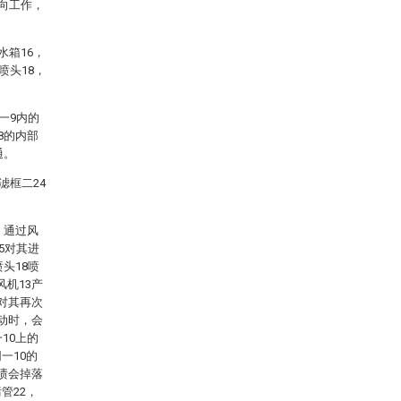
导向工作，
水箱16，
喷头18，
一9内的
8的内部
通。
滤框二24
，通过风
5对其进
头18喷
机13产
对其再次
动时，会
10上的
一10的
渍会掉落
管22，