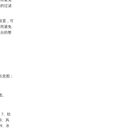
一的过滤
设置，可
从而避免
灶台的整
示意图；
图。
；7、软
3、风
9、水