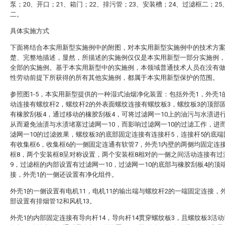
泵；20、开口；21、箱门；22、排污管；23、安装槽；24、过滤框二；2
二。
具体实施方式
下面将结合本实用新型实施例中的附图，对本实用新型实施例中的技术方
楚、完整地描述，显然，所描述的实施例仅仅是本实用新型一部分实施例
全部的实施例。基于本实用新型中的实施例，本领域普通技术人员在没有
性劳动前提下所获得的所有其他实施例，都属于本实用新型保护的范围。
参照图1-5，本实用新型提供的一种湿式油烟净化装置：包括外壳1，外壳1
动连接有螺纹杆2，螺纹杆2的外表面螺纹连接有螺纹板3，螺纹板3的顶部
有橡胶刮板4，通过移动的橡胶刮板4，可将过滤网一10上的油污与水渍进
从而避免油渍与水渍堵塞过滤网一10，而影响过滤网一10的过滤工作，进
滤网一10的过滤效果，螺纹板3的底部固定连接有连接杆5，连接杆5的底
有收集框6，收集框6的一侧固定连通有软管7，外壳1内壁的两侧均固定连
框8，两个安装框8呈对称设置，两个安装框8相对的一侧之间活动连接有过
9，过滤框的内部设置有过滤网一10，过滤网一10的底部与橡胶刮板4的顶
接，外壳1的一侧还设置有净化组件。
外壳1的一侧设置有电机11，电机11的输出端与螺纹杆2的一端固定连接，
部设置有排烟管12和风机13。
外壳1的内部固定连接有导向杆14，导向杆14贯穿螺纹板3，且螺纹板3活