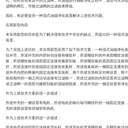
孔，但在使用装置中的过滤网，对油烟进行抽吸净化过程中，油渍与水渍
滤网的网孔，导致过滤网的过滤效果降低。
因此，有必要提供一种湿式油烟净化装置解决上述技术问题。
实用新型内容
本实用新型的目的是为了解决现有技术中存在的缺点，而提出的一种湿式
装置。
为了实现上述目的，本实用新型采用了如下技术方案：一种湿式油烟净化
括外壳，所述外壳的内部转动连接有螺纹杆，所述螺纹杆的外表面螺纹连
板，所述螺纹板的顶部固定连接有橡胶刮板，所述螺纹板的底部固定连接
杆，所述连接杆的底端固定连接有收集框，所述收集框的一侧固定连通有
述外壳内壁的两侧均固定连接有安装框，两个所述安装框呈对称设置，两
装框相对的一侧之间活动连接有过滤框一，所述过滤框的内部设置有过滤
述过滤网一的底部与橡胶刮板的顶端相抵接，所述外壳的一侧还设置有净
作为上述技术方案的进一步描述：
所述外壳的一侧设置有电机，所述电机的输出端与螺纹杆的一端固定连接
壳的顶部设置有排烟管和风机。
作为上述技术方案的进一步描述：
所述外壳的内部固定连接有导向杆，所述导向杆贯穿螺纹板，且螺纹板活