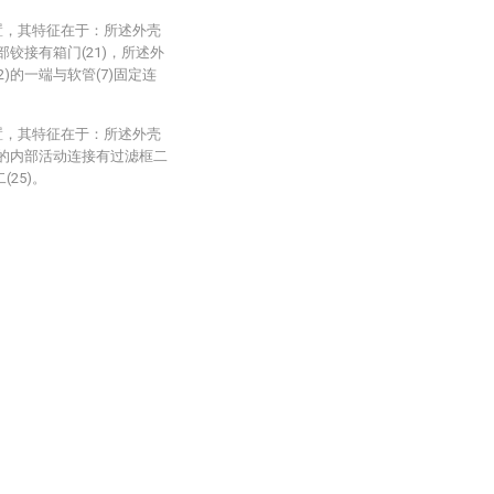
置，其特征在于：所述外壳
内部铰接有箱门(21)，所述外
2)的一端与软管(7)固定连
置，其特征在于：所述外壳
3)的内部活动连接有过滤框二
(25)。