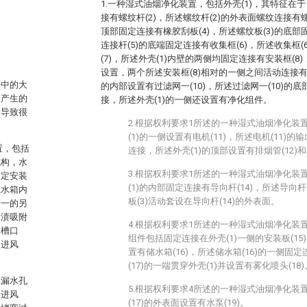
1.一种湿式油烟净化装置，包括外壳(1)，其特征在于
接有螺纹杆(2)，所述螺纹杆(2)的外表面螺纹连接有螺
顶部固定连接有橡胶刮板(4)，所述螺纹板(3)的底部
连接杆(5)的底端固定连接有收集框(6)，所述收集框
(7)，所述外壳(1)内壁的两侧均固定连接有安装框(8
设置，两个所述安装框(8)相对的一侧之间活动连接有
房中的大
的内部设置有过滤网一(10)，所述过滤网一(10)的底
中产生的
接，所述外壳(1)的一侧还设置有净化组件。
会导致很
2.根据权利要求1所述的一种湿式油烟净化装
(1)的一侧设置有电机(11)，所述电机(11)的
置，包括
连接，所述外壳(1)的顶部设置有排烟管(12)和风
机构，水
3.根据权利要求1所述的一种湿式油烟净化装
固定安装
(1)的内部固定连接有导向杆(14)，所述导向杆(
至水箱内
板(3)活动套设在导向杆(14)的外表面。
子一的另
水渍吸附
4.根据权利要求1所述的一种湿式油烟净化装
的槽口
组件包括固定连接在外壳(1)一侧的安装板(15)
和进风
置有储水箱(16)，所述储水箱(16)的一侧固定
(17)的一端贯穿外壳(1)并设置有雾化喷头(18)
至漏水孔
5.根据权利要求4所述的一种湿式油烟净化装
和进风
(17)的外表面设置有水泵(19)。