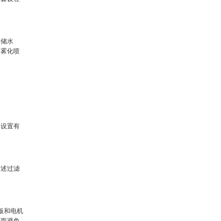
有储水
有雾化喷
侧设置有
所述过滤
板和电机
从而避免