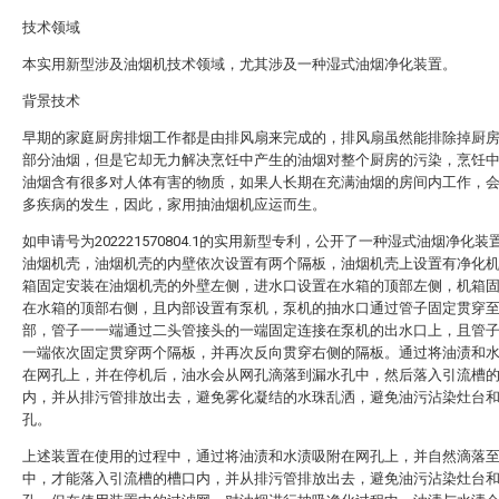
技术领域
本实用新型涉及油烟机技术领域，尤其涉及一种湿式油烟净化装置。
背景技术
早期的家庭厨房排烟工作都是由排风扇来完成的，排风扇虽然能排除掉厨
部分油烟，但是它却无力解决烹饪中产生的油烟对整个厨房的污染，烹饪
油烟含有很多对人体有害的物质，如果人长期在充满油烟的房间内工作，
多疾病的发生，因此，家用抽油烟机应运而生。
如申请号为202221570804.1的实用新型专利，公开了一种湿式油烟净化装
油烟机壳，油烟机壳的内壁依次设置有两个隔板，油烟机壳上设置有净化
箱固定安装在油烟机壳的外壁左侧，进水口设置在水箱的顶部左侧，机箱
在水箱的顶部右侧，且内部设置有泵机，泵机的抽水口通过管子固定贯穿
部，管子一一端通过二头管接头的一端固定连接在泵机的出水口上，且管
一端依次固定贯穿两个隔板，并再次反向贯穿右侧的隔板。通过将油渍和
在网孔上，并在停机后，油水会从网孔滴落到漏水孔中，然后落入引流槽
内，并从排污管排放出去，避免雾化凝结的水珠乱洒，避免油污沾染灶台
孔。
上述装置在使用的过程中，通过将油渍和水渍吸附在网孔上，并自然滴落
中，才能落入引流槽的槽口内，并从排污管排放出去，避免油污沾染灶台