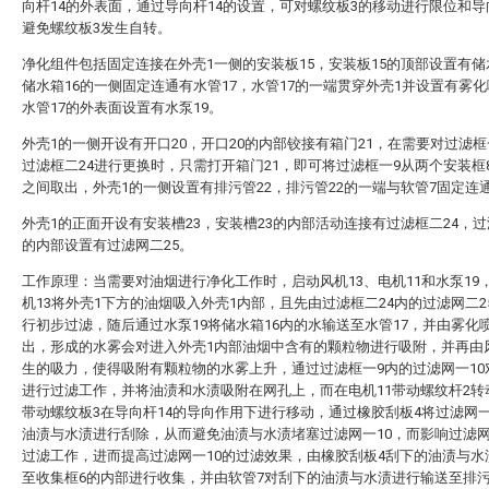
向杆14的外表面，通过导向杆14的设置，可对螺纹板3的移动进行限位和
避免螺纹板3发生自转。
净化组件包括固定连接在外壳1一侧的安装板15，安装板15的顶部设置有储
储水箱16的一侧固定连通有水管17，水管17的一端贯穿外壳1并设置有雾化
水管17的外表面设置有水泵19。
外壳1的一侧开设有开口20，开口20的内部铰接有箱门21，在需要对过滤框
过滤框二24进行更换时，只需打开箱门21，即可将过滤框一9从两个安装框
之间取出，外壳1的一侧设置有排污管22，排污管22的一端与软管7固定连
外壳1的正面开设有安装槽23，安装槽23的内部活动连接有过滤框二24，过
的内部设置有过滤网二25。
工作原理：当需要对油烟进行净化工作时，启动风机13、电机11和水泵19
机13将外壳1下方的油烟吸入外壳1内部，且先由过滤框二24内的过滤网二2
行初步过滤，随后通过水泵19将储水箱16内的水输送至水管17，并由雾化喷
出，形成的水雾会对进入外壳1内部油烟中含有的颗粒物进行吸附，并再由风
生的吸力，使得吸附有颗粒物的水雾上升，通过过滤框一9内的过滤网一10
进行过滤工作，并将油渍和水渍吸附在网孔上，而在电机11带动螺纹杆2转
带动螺纹板3在导向杆14的导向作用下进行移动，通过橡胶刮板4将过滤网一
油渍与水渍进行刮除，从而避免油渍与水渍堵塞过滤网一10，而影响过滤网
过滤工作，进而提高过滤网一10的过滤效果，由橡胶刮板4刮下的油渍与水
至收集框6的内部进行收集，并由软管7对刮下的油渍与水渍进行输送至排污