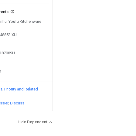
vents
 Anhui Youfu Kitchenware
348853.XU
2187089U
n
ts
Priority and Related
ssier
Discuss
Hide Dependent