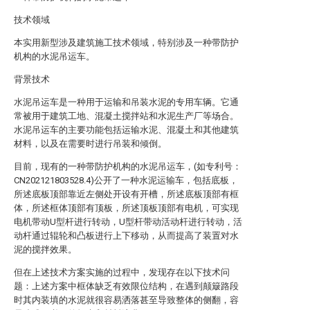
技术领域
本实用新型涉及建筑施工技术领域，特别涉及一种带防护
机构的水泥吊运车。
背景技术
水泥吊运车是一种用于运输和吊装水泥的专用车辆。它通
常被用于建筑工地、混凝土搅拌站和水泥生产厂等场合。
水泥吊运车的主要功能包括运输水泥、混凝土和其他建筑
材料，以及在需要时进行吊装和倾倒。
目前，现有的一种带防护机构的水泥吊运车，(如专利号：
CN202121803528.4)公开了一种水泥运输车，包括底板，
所述底板顶部靠近左侧处开设有开槽，所述底板顶部有框
体，所述框体顶部有顶板，所述顶板顶部有电机，可实现
电机带动U型杆进行转动，U型杆带动活动杆进行转动，活
动杆通过辊轮和凸板进行上下移动，从而提高了装置对水
泥的搅拌效果。
但在上述技术方案实施的过程中，发现存在以下技术问
题：上述方案中框体缺乏有效限位结构，在遇到颠簸路段
时其内装填的水泥就很容易洒落甚至导致整体的侧翻，容