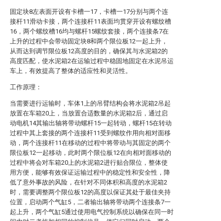
固定块8左表面开设有卡槽一17，卡槽一17分别与两个连
接杆11滑动卡接，两个连接杆11表面均贯穿开设有螺纹槽
16，两个螺纹槽16均与螺杆15螺纹套接，两个连接条7在
上升的过程中会带动固定块8和两个限位板12一起上升，
从而达到调节限位板12高度的目的，确保其与水泥箱2的
高度匹配，使水泥箱2在运输过程中稳固地固定在水泥吊运
车上，有效提高了整体的适应性和灵活性。
工作原理：
当需要进行运输时，车体1上的吊臂结构会将水泥箱2吊起
放置在车箱20上，当放置合适数量的水泥箱2后，通过启
动电机14其输出轴将带动螺杆15一起转动，螺杆15在转动
过程中其上套接的两个连接杆11受到螺纹作用向相对面移
动，两个连接杆11在移动的过程中将带动与其固定的两个
限位板12一起移动，此时两个限位板12在向相对面移动的
过程中将会对车箱20上的水泥箱2进行贴合限位，整体使
用方便，能够有效保证运输过程中的稳定性和安全性，降
低了意外事故的风险，在针对不同体积和高度的水泥箱2
时，需要调整两个限位板12的高度以保证其处于最佳夹持
位置，启动两个气缸5，二者输出轴将带动两个连接条7一
起上升，两个气缸5通过使用电气控制系统以确保在同一时