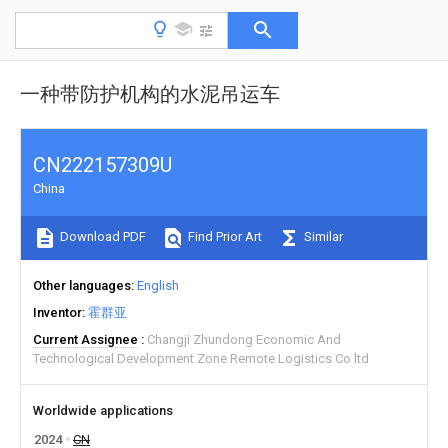
一种带防护机构的水泥吊运车
CN222157309U
China
Download PDF
Find Prior Art
Similar
Other languages
English
Inventor
霍群亚
Current Assignee
Changji Zhundong Economic And
Technological Development Zone Remote Logistics Co ltd
Worldwide applications
2024
CN