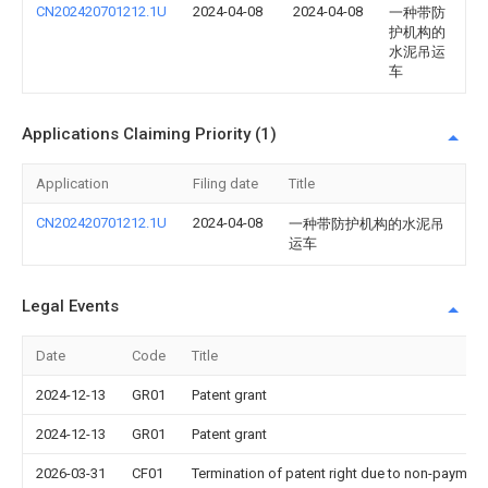
CN202420701212.1U
2024-04-08
2024-04-08
一种带防
护机构的
水泥吊运
车
Applications Claiming Priority (1)
Application
Filing date
Title
CN202420701212.1U
2024-04-08
一种带防护机构的水泥吊
运车
Legal Events
Date
Code
Title
2024-12-13
GR01
Patent grant
2024-12-13
GR01
Patent grant
2026-03-31
CF01
Termination of patent right due to non-payment