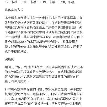
17、卡槽一；18、卡槽二；19、卡槽三；20、车箱。
具体实施方式
本申请实施例通过提供一种带防护机构的水泥吊运车，有
效解决了框体缺乏有效限位结构，在遇到颠簸路段时其内
装填的水泥就很容易洒落甚至导致整体的侧翻的问题，两
个连接杆11在移动的过程中将带动与其固定的两个限位板
12一起移动，此时两个限位板12在向相对面移动的过程中
将会对车箱20上的水泥箱2进行贴合限位，整体使用方
便，能够有效保证运输过程中的稳定性和安全性，降低了
意外事故的风险。
实施例
如图1、图2、图3和图4所示，本申请实施例中的技术方案
为有效解决了框体缺乏有效限位结构，在遇到颠簸路段时
其内装填的水泥就很容易洒落甚至导致整体的侧翻的问
题，总体思路如下：
针对现有技术中存在的问题，本实用新型提供一种带防护
机构的水泥吊运车，包括车体1，车体1右表面设置有车箱
20，车箱20内设置有水泥箱2，车箱20前后两侧均固定连
接有支撑块二4和两个支撑块一3，两对支撑块一3上表面