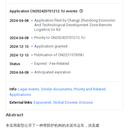
Application CN202420701212.1U events
Application filed by Changji Zhundong Economic
2024-04-08
And Technological Development Zone Remote
Logistics Co ltd
Priority to CN202420701212.1U
2024-04-08
Application granted
2024-12-13
Publication of CN222157309U
2024-12-13
Expired - Fee Related
Status
Anticipated expiration
2034-04-08
Info
Legal events
Similar documents
Priority and Related
Applications
External links
Espacenet
Global Dossier
Discuss
Abstract
本实用新型公开了一种带防护机构的水泥吊运车，涉及建