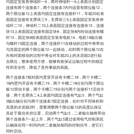
均固定安装有伸缩杆一6，两对伸缩杆一6上表面分别固定
连接有两个连接条7，两个连接条7内均设置有限位板12，
两个限位板12上表面均固定连接有连接杆11，车箱20右表
面固定连接有支撑块三9，支撑块三9上表面固定安装有伸
缩杆二10，伸缩杆二10上表面固定连接有连接块13，连接
块13上表面固定连接有固定块8，固定块8内转动连接有螺
杆15，固定块8前表面固定安装有电机14，电机14输出轴
与螺杆15固定连接，两个连接杆11在移动的过程中将带动
与其固定的两个限位板12一起移动，此时两个限位板12在
向相对面移动的过程中将会对车箱20上的水泥箱2进行贴
合限位，整体使用方便，能够有效保证运输过程中的稳定
性和安全性，降低了意外事故的风险。
两个连接条7相对面均贯穿开设有卡槽二18，两个卡槽二
18内壁均开设有卡槽三19，两个卡槽二18分别与两个限位
板12滑动卡接，两个卡槽三19分别与两个连接杆11活动卡
接，两个支撑块二4上表面均固定连接有气缸5，两个气缸
5输出轴分别与两个连接条7固定连接，在针对不同体积和
高度的水泥箱2时，需要调整两个限位板12的高度以保证
其处于最佳夹持位置，启动两个气缸5，二者输出轴将带动
两个连接条7一起上升，两个气缸5通过使用电气控制系统
以确保在同一时间内对二者施加相同的控制信号，使它们
同时启动。