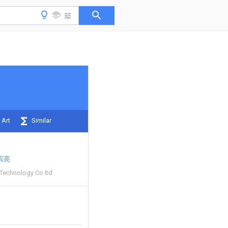
 Art
Similar
滨亮
 Technology Co ltd