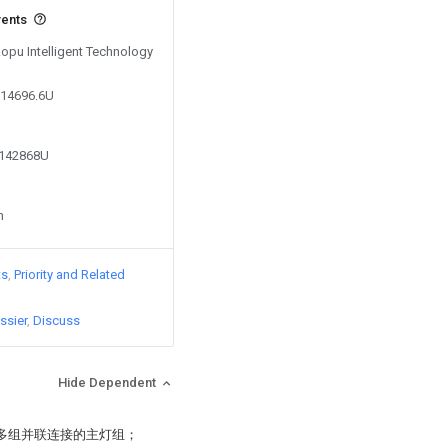
vents
Aopu Intelligent Technology
614696.6U
2142868U
n
ts
Priority and Related
ssier
Discuss
Hide Dependent
和多组并联连接的主灯组；