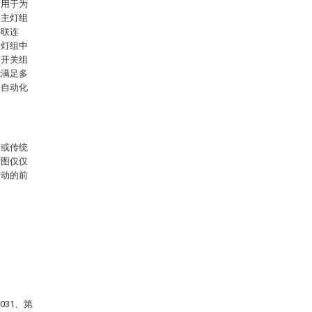
，用于为
述主灯组
并联连
子灯组中
有开关组
能满足多
的自动化
例或传统
附图仅仅
劳动的前
031、第