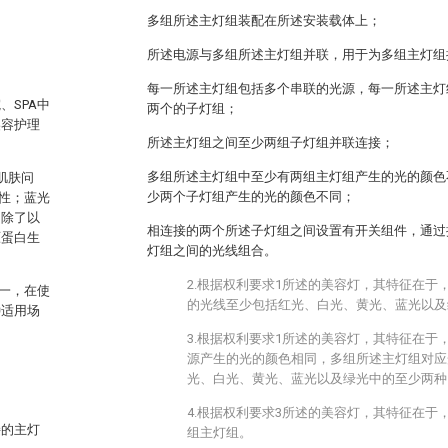
多组所述主灯组装配在所述安装载体上；
所述电源与多组所述主灯组并联，用于为多组主灯组
每一所述主灯组包括多个串联的光源，每一所述主灯
SPA中
两个的子灯组；
美容护理
所述主灯组之间至少两组子灯组并联连接；
多组所述主灯组中至少有两组主灯组产生的光的颜色
肌肤问
少两个子灯组产生的光的颜色不同；
性；蓝光
。除了以
相连接的两个所述子灯组之间设置有开关组件，通过
原蛋白生
灯组之间的光线组合。
2.根据权利要求1所述的美容灯，其特征在于
一，在使
的光线至少包括红光、白光、黄光、蓝光以及
种适用场
3.根据权利要求1所述的美容灯，其特征在于
源产生的光的颜色相同，多组所述主灯组对应
光、白光、黄光、蓝光以及绿光中的至少两种
4.根据权利要求3所述的美容灯，其特征在于
接的主灯
组主灯组。