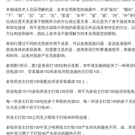
本领域技术人员应理解的是，在本实用新型的揭露中，术语“纵向”、“横向”、
“下”、“前”、“后”、“左”、“右”、“竖直”、“水平”、“顶”、“底”、“内”、“外”
位或位置关系是基于附图所示的方位或位置关系，其仅是为了便于描述本
和简化描述，而不是指示或暗示所指的装置或元件必须具有特定的方位、
方位构造和操作，因此上述术语不能理解为对本实用新型的限制。
美容灯通过不同的光照射作用于皮肤，可以改善肌肤问题，促进血液循环
部或身体的美容效果。但需要注意的是，使用美容灯时要遵循指导，掌握
和时间，以免对肌肤产生负面影响。
参阅图1所示，图1是美容灯1的结构示意图，本申请实施例提供了一种美容
括电源101、安装载体102和多组并联连接的主灯组103；
多组所述主灯组103装配在所述安装载体102上；
所述电源101与多组所述主灯组103并联，用于为多组主灯组103提供供电
每一所述主灯组103包括多个串联的光源20，每一所述主灯组103的多个光源
分为至少两个的子灯组40；
所述主灯组103之间至少两组子灯组40并联连接；
多组所述主灯组103中至少有两组主灯组103产生的光的颜色不同，或，所
40中至少两个子灯组40产生的光的颜色不同；