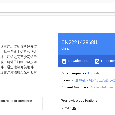
CN222142868U
所述主灯组装配在所述安装
China
压；每一所述主灯组包括多
所述主灯组之间至少两组子
Download PDF
Find Prior
，或，所述子灯组中至少两
组件，通过控制开关组件，
满足客户对照射灯光和照射
Other languages
English
Inventor
唐林强
张心予
王晶晶
卢
Current Assignee
Aopu Intelligent
Worldwide applications
controller or presence
2024
CN