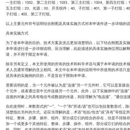
一主灯组；1032、第二主灯组；1033、第三主灯组；1034、第四主灯组；1
五主灯组；20、光源；30、开关组件；40、子灯组；401、第一子灯组；4
子灯组；403、第三子灯组。
以上主要元件符号说明结合附图及具体实施方式对本申请作进一步详细的
具体实施方式
为了使本申请的目的、技术方案及优点更加清楚明白，以下结合附图及实
本申请进行进一步详细说明。应当理解，此处描述的具体实施例仅用以解
请，并不用于限定本申请。
除非另有定义，本文所使用的所有的技术和科学术语与属于本申请的技术
术人员通常理解的含义相同。本文中在本申请的说明书中所使用的术语只
述具体的实施例的目的，不是旨在于限制本申请。
需要说明的是，当一个元件被认为是“连接”另一个元件时，它可以是直接连
个元件，或者通过居中元件连接另一个元件。此外，以下实施例中的“连接”
连接的对象之间具有电信号或数据的传递，则应理解为“电连接”、“通信连接
在此使用时，单数形式的“一”、“一个”和“所述/该”也可以包括复数形式，
清楚指出另外的方式。还应当理解的是，术语“包括/包含”或“具有”等指定
特征、整体、步骤、操作、组件、部分或它们的组合的存在，但是不排除
加一个或更多个其他特征、整体、步骤、操作、组件、部分或它们的组合
性。同时，在本说明书中使用的术语“和/或”包括相关所列项目的任何及所