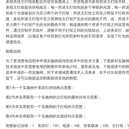
多组所述主灯组装配在所述安装载体上；所述电源与多组所述主灯组并联
多组主灯组提供供电电压；每一所述主灯组包括多个串联的光源，每一所
的多个光源被划分为至少两个的子灯组；所述主灯组之间至少两组子灯组
接；多组所述主灯组中至少有两组主灯组产生的光的颜色不同，或，所述
至少两个子灯组产生的光的颜色不同；相连接的两个所述子灯组之间设置
件，通过控制开关组件，调整不同子灯组之间的光线组合。上述美容灯，
种适用场景，以满足客户对照射灯光和照射时长的不同需求，实现了灯光
便捷组合。
附图说明
为了更清楚地说明本申请实施例或传统技术中的技术方案，下面将对实施
技术描述中所需要使用的附图作简单地介绍，显而易见地，下面描述中的
是本申请的一些实施例，对于本领域普通技术人员来讲，在不付出创造性
提下，还可以根据这些附图获得其他的附图。
图1为一个实施例中美容灯的结构示意图；
图2为本实用新型一个实施例的主灯组的颜色排布示意图；
图3为本实用新型一个实施例的子灯组的示意图；
图4为本实用新型一个实施例的光源排列示意图；
附图标记说明：1、美容灯；101、电源；102、安装载体；103、主灯组；1