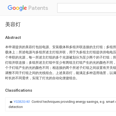
Patents
美容灯
Abstract
本申请提供的美容灯包括电源、安装载体和多组并联连接的主灯组；多组
载体上；所述电源与多组所述主灯组并联，用于为多组主灯组提供供电电
个串联的光源，每一所述主灯组的多个光源被划分为至少两个的子灯组；
灯组并联连接；多组所述主灯组中至少有两组主灯组产生的光的颜色不同
个子灯组产生的光的颜色不同；相连接的两个所述子灯组之间设置有开关
调整不同子灯组之间的光线组合。上述美容灯，能满足多种适用场景，以
时长的不同需求，实现了灯光的自动化便捷组合。
Classifications
Y02B20/40
Control techniques providing energy savings, e.g. smart 
detection