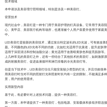
技术领域
本申请涉及美容理疗照明领域，特别是涉及一种美容灯。
背景技术
现代社会中，美容灯是一种专门用于美容护理的灯具设备。它常用于美容院、
心、美甲店、美容医疗机构等场所，也逐渐被个人用户喜爱并使用于家庭
中。
LED美容灯是较新的美容技术，通过发出特定波长的LED光波，可有效改善
题。不同颜色的LED光有不同的功效，比如红光适用于抗衰老，提升皮肤弹
适用于深层清洁和控制油脂分泌；黄光适用于改善暗黄肤色和提亮肌肤等
上几种常见的美容灯之外，还有一些结合了其他技术的美容灯，如刺激胶
成的射频美容灯、促进血液循环和淋巴排毒的冷光美容灯等。
但是当下技术中，LED美容灯往往只能安装较少类型的灯光，并且功效很单
用美容灯时当对不同的照射灯光和照射时长均有一定的限制，不能满足多
景，用户的使用需求。
实用新型内容
基于此，有必要针对上述技术问题，提供一种美容灯。
第一方面，本申请提供了一种美容灯，包括电源、安装载体和多组并联连