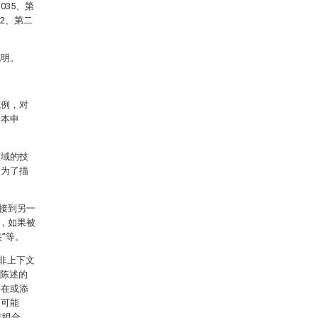
035、第
02、第二
说明。
施例，对
释本申
领域的技
是为了描
接到另一
，如果被
”等。
除非上下文
所陈述的
存在或添
的可能
有组合。