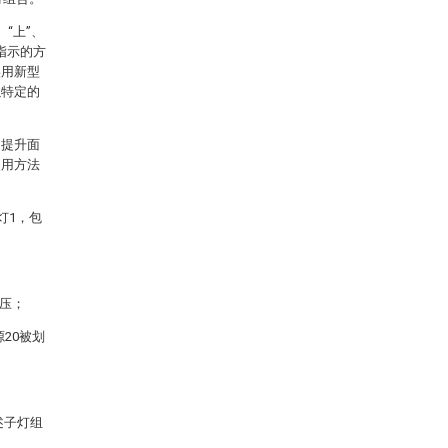
“上”、
等指示的方
实用新型
以特定的
，提升面
使用方法
灯1，包
电压；
20被划
述子灯组