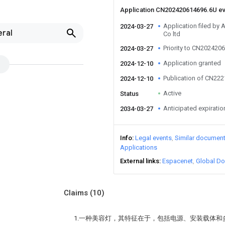
Application CN202420614696.6U e
Application filed by 
2024-03-27
eral
Co ltd
Priority to CN202420
2024-03-27
Application granted
2024-12-10
Publication of CN22
2024-12-10
Active
Status
Anticipated expiratio
2034-03-27
Info
Legal events
Similar documen
Applications
External links
Espacenet
Global Do
Claims
(10)
1.一种美容灯，其特征在于，包括电源、安装载体