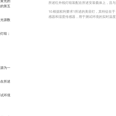
生黄光的
所述红外线灯组装配在所述安装载体上，且与
光的第五
10.根据权利要求1所述的美容灯，其特征在
感器和湿度传感器，用于测试环境的实时温度
的光源数
子灯组；
光源为一
配在所述
测试环境