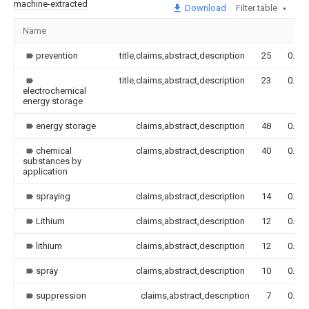
machine-extracted
Download
Filter table
Name
prevention
title,claims,abstract,description
25
0.000
title,claims,abstract,description
23
0.000
electrochemical
energy storage
energy storage
claims,abstract,description
48
0.000
chemical
claims,abstract,description
40
0.000
substances by
application
spraying
claims,abstract,description
14
0.000
Lithium
claims,abstract,description
12
0.000
lithium
claims,abstract,description
12
0.000
spray
claims,abstract,description
10
0.000
suppression
claims,abstract,description
7
0.000