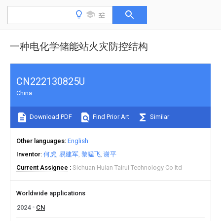
一种电化学储能站火灾防控结构
CN222130825U
China
Download PDF
Find Prior Art
Similar
Other languages
English
Inventor
何虎
易建军
黎猛飞
谢平
Current Assignee
Sichuan Huian Tairui Technology Co ltd
Worldwide applications
2024
CN