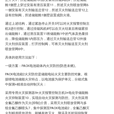
舱1侧壁上穿过安装有泄压装置11，所述灭火剂喷放管网6
一侧安装有灭火剂输送总管12，所述灭火剂输送总管12上
设有控制阀，所述储能舱1侧壁设置成防火墙。
通过上述结构，通过紧急停止开关5可以对火灾报警控制主
机3进行控制，通过排烟风机8可以在灭火结束后将烟雾排
出储能舱1，通过泄压装置11将储能舱1中的气体及热量排
出，降低储能舱1内部压力，通过灭火剂输送总管12外接
灭火剂供应装置，打开控制阀，可将灭火剂输送至灭火剂
喷放管网6中。
具体的使用方法如下：
一级方案：PACK电池箱体内火灾防控(防患未燃)。
PACK电池箱2火灾防控是储能电站火灾主要防控对象。根
据锂电池储能火灾特点，以电池簇为保护单元，分箱式集
中探测+精准自动抑制灭火：
采用专用火灾探测器9+火灾报警控制主机3+电化学储能舱
火灾抑制装置10，实现自动火灾探测与防控。灭火剂采用
全氟己酮作为灭火(抑制)介质，采用灭火剂喷放管网与多
组全氟己酮喷头7，集中探测至PACK电池箱2，全氟己酮灭
火剂精准喷放进包，能够有效灭火、降温及长时间抑制复