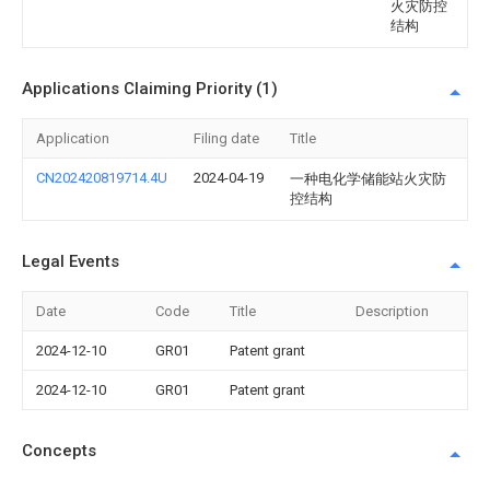
火灾防控
结构
Applications Claiming Priority (1)
Application
Filing date
Title
CN202420819714.4U
2024-04-19
一种电化学储能站火灾防
控结构
Legal Events
Date
Code
Title
Description
2024-12-10
GR01
Patent grant
2024-12-10
GR01
Patent grant
Concepts