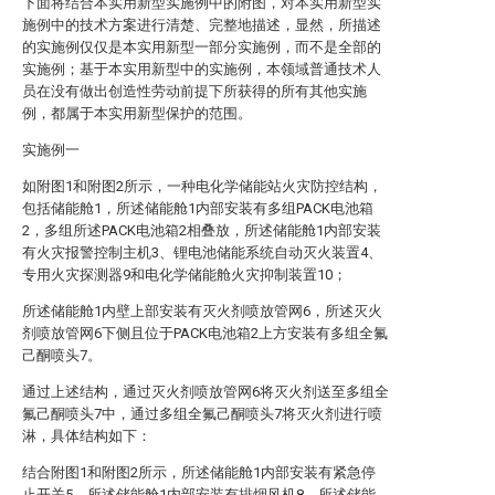
下面将结合本实用新型实施例中的附图，对本实用新型实
施例中的技术方案进行清楚、完整地描述，显然，所描述
的实施例仅仅是本实用新型一部分实施例，而不是全部的
实施例；基于本实用新型中的实施例，本领域普通技术人
员在没有做出创造性劳动前提下所获得的所有其他实施
例，都属于本实用新型保护的范围。
实施例一
如附图1和附图2所示，一种电化学储能站火灾防控结构，
包括储能舱1，所述储能舱1内部安装有多组PACK电池箱
2，多组所述PACK电池箱2相叠放，所述储能舱1内部安装
有火灾报警控制主机3、锂电池储能系统自动灭火装置4、
专用火灾探测器9和电化学储能舱火灾抑制装置10；
所述储能舱1内壁上部安装有灭火剂喷放管网6，所述灭火
剂喷放管网6下侧且位于PACK电池箱2上方安装有多组全氟
己酮喷头7。
通过上述结构，通过灭火剂喷放管网6将灭火剂送至多组全
氟己酮喷头7中，通过多组全氟己酮喷头7将灭火剂进行喷
淋，具体结构如下：
结合附图1和附图2所示，所述储能舱1内部安装有紧急停
止开关5，所述储能舱1内部安装有排烟风机8，所述储能