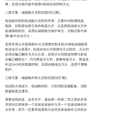
燃，实现分箱式集中探测+精准自动抑制灭火。
二级方案：储能舱火灾防控(防控已燃)。
电池箱外部的电池舱火灾防控作用：主要针对附属电器、
电路、控制器短路引发的电器火灾，以及因电池箱火灾外
延做辅助防控。采用以储能舱为保护单元，分舱式集中探
测+集中自动灭火：
采用专用火灾探测器9+火灾报警控制主机3+锂电池储能系
统自动灭火装置4，实现自动火灾探测与灭火防控。灭火剂
采用全氟己酮作为灭火介质，采用灭火剂喷放管网与多组
全氟己酮喷头7，均匀释放灭火剂，能够有效灭火、降温及
长达24小时的复燃抑制，实现全舱淹没灭火，适用于整舱
防护。
三级方案：储能舱外部火灾防控(防控扩燃)。
包括防火墙设计、电池舱间距、大型消防设施配备、消防
救援路面交通等。
需要说明的是，在本文中，诸如第一和第二等之类的关系
术语仅仅用来将一个实体或者操作与另一个实体或操作区
分开来，而不一定要求或者暗示这些实体或操作之间存在