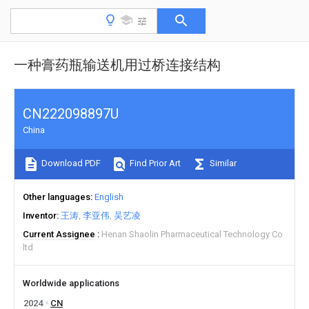
一种膏药瓶输送机用过桥连接结构
CN222098897U
China
Download PDF
Find Prior Art
Similar
Other languages
English
Inventor
王涛
李亚伟
吴艺凌
Current Assignee
Henan Shaolin Pharmaceutical Technology Co
ltd
Worldwide applications
2024
CN