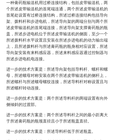
一种膏药瓶输送机用过桥连接结构，包括皮带输送机，两
个所述皮带输送机的首尾端连通，两个所述皮带输送机的
首尾处设置有过桥连接结构，所述过桥连接结构包括导向
架、拨料杆和步进电机，所述导向架的两端分别与两个所
述皮带输送机的首尾端连接，所述导向架支撑膏药瓶的瓶
盖，所述步进电机位于所述皮带输送机的侧面，至少一个
所述拨料杆水平设置且安装在所述步进电机的动力输出端
上，且所述拨料杆与所述膏药瓶的瓶身相对应设置，所述
导向架安装有来料感应器，所述来料感应器通过控制器与
所述步进电机电连接。
进一步的技术方案是：所述导向架包括导料杆、螺杆和螺
母，所述螺母对称安装在两个所述皮带输送机的侧杆上，
所述螺杆与所述螺母螺纹连接，所述导料杆对称设置且与
所述螺杆转动连接。
进一步的技术方案是：两个所述导料杆的两端设置有向外
侧倾斜的过渡部。
进一步的技术方案是：两个所述导料杆之间的最小距离大
于所述膏药瓶的瓶颈直径且小于所述瓶盖直径。
进一步的技术方案是：所述导料杆低于所述瓶盖。