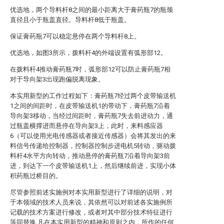
优选地，两个导料杆8之间的最小距离大于膏药瓶7的瓶颈
直径且小于瓶盖直径。导料杆8低于瓶盖。
保证膏药瓶7可以稳定悬停在两个导料杆8上。
优选地，如图3所示，拨料杆4的外端设置有弧形部12。
在拨料杆4推动膏药瓶7时，弧形部12可以防止膏药瓶7相
对于导向架3出现跑偏脱离现象。
本实用新型的工作过程如下：膏药瓶7经过两个皮带输送机
1之间的间距时，在皮带输送机1的带动下，膏药瓶7沿着
导向架3移动，当经过间距时，膏药瓶7失去前进动力，通
过瓶盖横撑进而悬停在导向架3上，此时，来料感应器
6（可以使用光电传感器或者接近传感器）会将其发出的来
料信号传递给控制器，控制器控制步进电机5转动，驱动拨
料杆4水平方向转动，推动悬停的膏药瓶7沿着导向架3前
进，到达下一个皮带输送机1上，然后继续前进，实现小体
积药瓶过桥目的。
尽管参照前述实施例对本实用新型进行了详细的说明，对
于本领域的技术人员来说，其依然可以对前述各实施例所
记载的技术方案进行修改，或者对其中部分技术特征进行
等同替换,凡在本实用新型的精神和原则之内，所作的任何