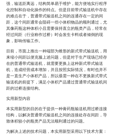
强，输送距离远，结构简单易于维护，能方便地实行程序
化控制和自动化操作的特点。但是目前带式输送机中存在
的难点在于，普通带式输送机之间的连通存在一定的间
距，这个间距通常会阻碍一些小体积物品的顺利通过，尤
其像药瓶这种体积小且需要保持直立的瓶类产品，经常在
经过间距（行业称作过桥）时会发生卡料或者倾倒的现
象，影响传输工作。
目前，市面上推出一种端部为锥形的新式带式输送机，用
来缩小间距以便克服上述问题，但是对于生产现场已经存
在的普通带式输送机，就需要更换上这种新式带式输送
机，造成经营成本增加，并且按照实际情况，有时也并不
是一直生产小体积产品，所以亟需一种在不更换新式带式
输送机的前提下，满足小体积产品通过普通带式输送机间
距的过桥连接结构。
实用新型内容
本实用新型的目的在于提供一种膏药瓶输送机用过桥连接
结构，以解决普通带式输送机之间的连接处存在间距，导
致体积较小的瓶类产品无法顺利通过的问题。
为解决上述的技术问题，本实用新型采用以下技术方案：