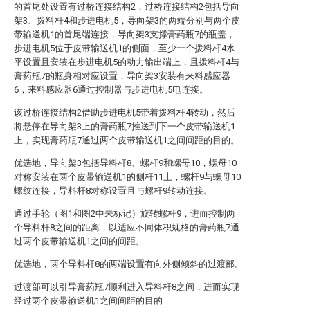
的首尾处设置有过桥连接结构2，过桥连接结构2包括导向
架3、拨料杆4和步进电机5，导向架3的两端分别与两个皮
带输送机1的首尾端连接，导向架3支撑膏药瓶7的瓶盖，
步进电机5位于皮带输送机1的侧面，至少一个拨料杆4水
平设置且安装在步进电机5的动力输出端上，且拨料杆4与
膏药瓶7的瓶身相对应设置，导向架3安装有来料感应器
6，来料感应器6通过控制器与步进电机5电连接。
该过桥连接结构2借助步进电机5带着拨料杆4转动，然后
将悬停在导向架3上的膏药瓶7推送到下一个皮带输送机1
上，实现膏药瓶7通过两个皮带输送机1之间间距的目的。
优选地，导向架3包括导料杆8、螺杆9和螺母10，螺母10
对称安装在两个皮带输送机1的侧杆11上，螺杆9与螺母10
螺纹连接，导料杆8对称设置且与螺杆9转动连接。
通过手轮（图1和图2中未标记）旋转螺杆9，进而控制两
个导料杆8之间的距离，以适应不同体积规格的膏药瓶7通
过两个皮带输送机1之间的间距。
优选地，两个导料杆8的两端设置有向外侧倾斜的过渡部。
过渡部可以引导膏药瓶7顺利进入导料杆8之间，进而实现
经过两个皮带输送机1之间间距的目的