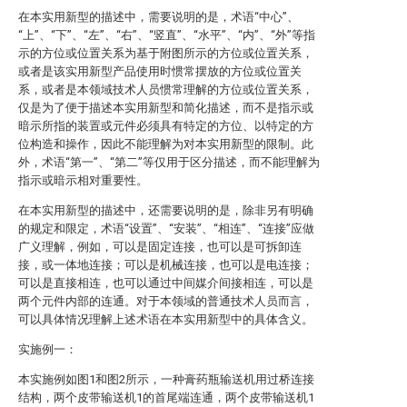
在本实用新型的描述中，需要说明的是，术语“中心”、
“上”、“下”、“左”、“右”、“竖直”、“水平”、“内”、“外”等指
示的方位或位置关系为基于附图所示的方位或位置关系，
或者是该实用新型产品使用时惯常摆放的方位或位置关
系，或者是本领域技术人员惯常理解的方位或位置关系，
仅是为了便于描述本实用新型和简化描述，而不是指示或
暗示所指的装置或元件必须具有特定的方位、以特定的方
位构造和操作，因此不能理解为对本实用新型的限制。此
外，术语“第一”、“第二”等仅用于区分描述，而不能理解为
指示或暗示相对重要性。
在本实用新型的描述中，还需要说明的是，除非另有明确
的规定和限定，术语“设置”、“安装”、“相连”、“连接”应做
广义理解，例如，可以是固定连接，也可以是可拆卸连
接，或一体地连接；可以是机械连接，也可以是电连接；
可以是直接相连，也可以通过中间媒介间接相连，可以是
两个元件内部的连通。对于本领域的普通技术人员而言，
可以具体情况理解上述术语在本实用新型中的具体含义。
实施例一：
本实施例如图1和图2所示，一种膏药瓶输送机用过桥连接
结构，两个皮带输送机1的首尾端连通，两个皮带输送机1