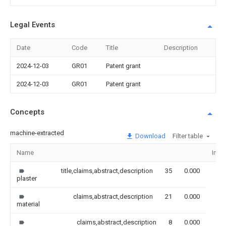
Legal Events
Date
Code
Title
Description
2024-12-03
GR01
Patent grant
2024-12-03
GR01
Patent grant
Concepts
machine-extracted
Download
Filter table
Name
Ima
title,claims,abstract,description
35
0.000
plaster
claims,abstract,description
21
0.000
material
claims,abstract,description
8
0.000