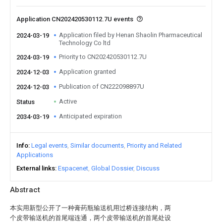
Application CN202420530112.7U events
Application filed by Henan Shaolin Pharmaceutical
2024-03-19
Technology Co ltd
Priority to CN202420530112.7U
2024-03-19
Application granted
2024-12-03
Publication of CN222098897U
2024-12-03
Active
Status
Anticipated expiration
2034-03-19
Info
Legal events
Similar documents
Priority and Related
Applications
External links
Espacenet
Global Dossier
Discuss
Abstract
本实用新型公开了一种膏药瓶输送机用过桥连接结构，两
个皮带输送机的首尾端连通，两个皮带输送机的首尾处设