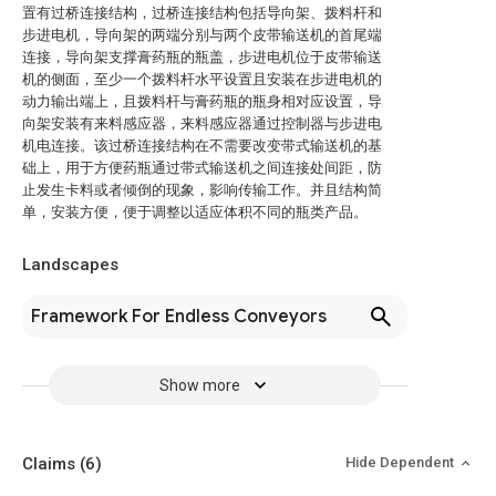
置有过桥连接结构，过桥连接结构包括导向架、拨料杆和
步进电机，导向架的两端分别与两个皮带输送机的首尾端
连接，导向架支撑膏药瓶的瓶盖，步进电机位于皮带输送
机的侧面，至少一个拨料杆水平设置且安装在步进电机的
动力输出端上，且拨料杆与膏药瓶的瓶身相对应设置，导
向架安装有来料感应器，来料感应器通过控制器与步进电
机电连接。该过桥连接结构在不需要改变带式输送机的基
础上，用于方便药瓶通过带式输送机之间连接处间距，防
止发生卡料或者倾倒的现象，影响传输工作。并且结构简
单，安装方便，便于调整以适应体积不同的瓶类产品。
Landscapes
Framework For Endless Conveyors
Show more
Claims
(6)
Hide Dependent