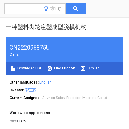
一种塑料齿轮注塑成型脱模机构
CN222096875U
China
Download PDF
Find Prior Art
Similar
Other languages
English
Inventor
郭正四
Current Assignee
Suzhou Saiou Precision Machine Co ltd
Worldwide applications
2023
CN