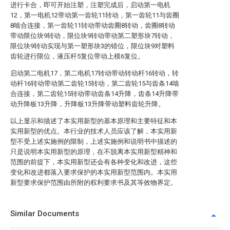
进行卡合，即可开始注塑，注塑完成后，启动第一电机
12，第一电机12带动第一齿轮11转动，第一齿轮11与齿圈
8啮合连接，第一齿轮11转动带动齿圈8转动，齿圈8转动
带动限位块9转动，限位块9转动带动第二塑形块7转动，
限位块9转动实现与第一塑形块3的错位，限位块9对塑料
齿轮进行限位，液压杆5复位带动上模6复位。
启动第二电机17，第二电机17转动带动转动杆16转动，转
动杆16转动带动第二齿轮15转动，第二齿轮15与齿条14啮
合连接，第二齿轮15转动带动齿条14升降，齿条14升降带
动升降板13升降，升降板13升降带动塑料齿轮升降。
以上显示和描述了本实用新型的基本原理和主要特征和本
实用新型的优点。本行业的技术人员应该了解，本实用新
型不受上述实施例的限制，上述实施例和说明书中描述的
只是说明本实用新型的原理，在不脱离本实用新型精神和
范围的前提下，本实用新型还会有各种变化和改进，这些
变化和改进都落入要求保护的本实用新型范围内。本实用
新型要求保护范围由所附的权利要求书及其等效物界定。
Similar Documents