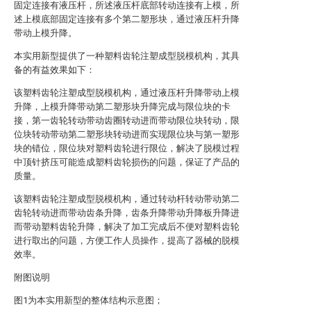
固定连接有液压杆，所述液压杆底部转动连接有上模，所
述上模底部固定连接有多个第二塑形块，通过液压杆升降
带动上模升降。
本实用新型提供了一种塑料齿轮注塑成型脱模机构，其具
备的有益效果如下：
该塑料齿轮注塑成型脱模机构，通过液压杆升降带动上模
升降，上模升降带动第二塑形块升降完成与限位块的卡
接，第一齿轮转动带动齿圈转动进而带动限位块转动，限
位块转动带动第二塑形块转动进而实现限位块与第一塑形
块的错位，限位块对塑料齿轮进行限位，解决了脱模过程
中顶针挤压可能造成塑料齿轮损伤的问题，保证了产品的
质量。
该塑料齿轮注塑成型脱模机构，通过转动杆转动带动第二
齿轮转动进而带动齿条升降，齿条升降带动升降板升降进
而带动塑料齿轮升降，解决了加工完成后不便对塑料齿轮
进行取出的问题，方便工作人员操作，提高了器械的脱模
效率。
附图说明
图1为本实用新型的整体结构示意图；