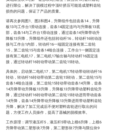
进行限位，解决了脱模过程中顶针挤压可能造成塑料齿轮
损伤的问题，保证了产品的质量。
请再次参阅图1、图2和图4，升降组件包括齿条14，升降
板13与工作台1滑动连接，齿条14固定连均与升降板13底
部，齿条14与工作台1滑动连接，通过齿条14升降带动升
降板13升降，升降组件还包括转动杆16，转动杆16转动连
接与工作台1内部，转动杆16一端固定连接有第二齿轮
15，第二齿轮15与齿条14啮合连接，工作台1一侧固定连
接有第二电机17，第二电机17输出轴与转动杆16固定连
接，通过转动杆16转动带动第二齿轮15转动。
具体的，启动第二电机17，第二电机17转动带动转动杆16
转动，转动杆16转动带动第二齿轮15转动，第二齿轮15与
齿条14啮合连接，第二齿轮15转动带动齿条14升降，齿条
14升降带动升降板13升降，升降板13升降带动塑料齿轮升
降，通过转动杆16转动带动第二齿轮15转动进而带动齿条
14升降，齿条14升降带动升降板13升降进而带动塑料齿轮
升降，解决了加工完成后不便对塑料齿轮进行取出的问
题，方便工作人员操作，提高了器械的脱模效率。
工作原理：调节液压杆5，液压杆5带动上模6升降，上模6
升降带动第二塑形块7升降，第二塑形块7升降与限位块9