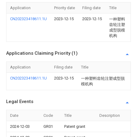
Application
Priority date
Filing date
Title
CN202323418611.1U
2023-12-15
2023-12-15
一种塑料
齿轮注塑
成型脱模
机构
Applications Claiming Priority (1)
Application
Filing date
Title
CN202323418611.1U
2023-12-15
一种塑料齿轮注塑成型脱
模机构
Legal Events
Date
Code
Title
Description
2024-12-03
GR01
Patent grant