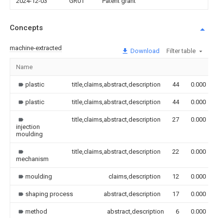
2024-12-03
GR01
Patent grant
Concepts
machine-extracted
Download
Filter table
Name
plastic
title,claims,abstract,description
44
0.000
plastic
title,claims,abstract,description
44
0.000
title,claims,abstract,description
27
0.000
injection
moulding
title,claims,abstract,description
22
0.000
mechanism
moulding
claims,description
12
0.000
shaping process
abstract,description
17
0.000
method
abstract,description
6
0.000