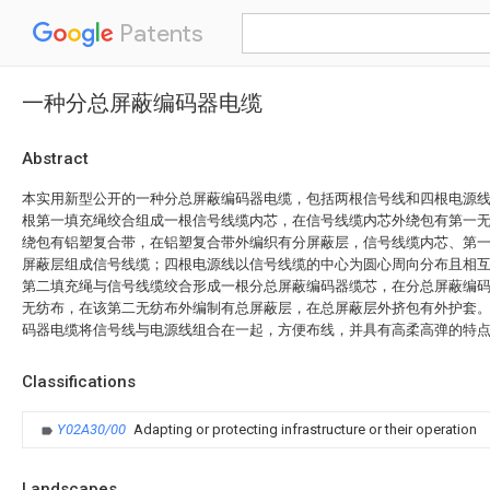
Patents
一种分总屏蔽编码器电缆
Abstract
本实用新型公开的一种分总屏蔽编码器电缆，包括两根信号线和四根电源
根第一填充绳绞合组成一根信号线缆内芯，在信号线缆内芯外绕包有第一
绕包有铝塑复合带，在铝塑复合带外编织有分屏蔽层，信号线缆内芯、第
屏蔽层组成信号线缆；四根电源线以信号线缆的中心为圆心周向分布且相
第二填充绳与信号线缆绞合形成一根分总屏蔽编码器缆芯，在分总屏蔽编
无纺布，在该第二无纺布外编制有总屏蔽层，在总屏蔽层外挤包有外护套
码器电缆将信号线与电源线组合在一起，方便布线，并具有高柔高弹的特
Classifications
Y02A30/00
Adapting or protecting infrastructure or their operation
Landscapes