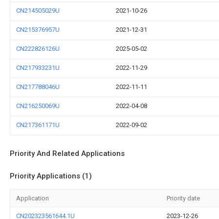
CN214505029U
2021-10-26
CN215376957U
2021-12-31
CN222826126U
2025-05-02
CN217933231U
2022-11-29
CN217788046U
2022-11-11
CN216250069U
2022-04-08
CN217361171U
2022-09-02
Priority And Related Applications
Priority Applications (1)
Application
Priority date
CN202323561644.1U
2023-12-26