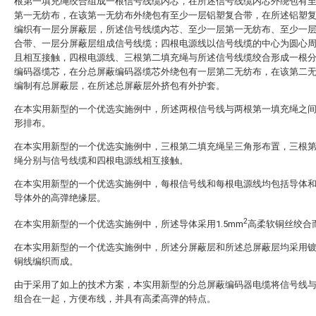
根第一填充绳绞合组成一根信号线缆内芯，在所述信号线缆内芯外绕包有
第一无纺布，在该第一无纺布外绕包有至少一层铝塑复合带，在所述铝塑
编织有一层分屏蔽层，所述信号线缆内芯、至少一层第一无纺布、至少一
合带、一层分屏蔽层组成信号线缆；四根电源线以信号线缆的中心为圆心
且相互接触，四根电源线、三根第二填充绳与所述信号线缆绞合形成一根
编码器缆芯，在分总屏蔽编码器缆芯外绕包有一层第二无纺布，在该第二
编制有总屏蔽层，在所述总屏蔽层外挤包有外护套。
在本实用新型的一个优选实施例中，所述两根信号线与两根第一填充绳之
形排布。
在本实用新型的一个优选实施例中，三根第二填充绳呈三角形布置，三根
绳分别与信号线缆和四根电源线相互接触。
在本实用新型的一个优选实施例中，每根信号线和每根电源线均包括导体
导体外的高弹绝缘层。
2
在本实用新型的一个优选实施例中，所述导体采用1.5mm
高柔软铜丝绞合
在本实用新型的一个优选实施例中，所述分屏蔽层和所述总屏蔽层均采用
铜线编织而成。
由于采用了如上的技术方案，本实用新型的分总屏蔽编码器电缆将信号线
组合在一起，方便布线，并具有高柔高弹的特点。