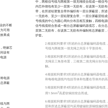
中，两根信号线与两根第一填充绳绞合组成一根信号
内芯外绕包有至少一层第一无纺布，在该第一无纺布
带，在所述铝塑复合带外编织有一层分屏蔽层，所述
一无纺布、至少一层铝塑复合带、一层分屏蔽层组成
号线缆的中心为圆心周向分布且相互接触，四根电源
业的不断
信号线缆绞合形成一根分总屏蔽编码器缆芯，在分总
换为可用
层第二无纺布，在该第二无纺布外编制有总屏蔽层，
输效果成
护套。
2.根据权利要求1所述的分总屏蔽编码器电缆
缆，绝缘芯
号线与两根第一填充绳之间呈十字形排布。
之间设有
3.根据权利要求2所述的分总屏蔽编码器电缆
设电源
充绳呈三角形布置，三根第二填充绳分别与信
触。
4.根据权利要求3所述的分总屏蔽编码器电缆
有将电源
和每根电源线均包括导体和包覆在导体外的高
分总屏蔽
5.根据权利要求4所述的分总屏蔽编码器电缆
2
用1.5mm
高柔软铜丝绞合而成。
6.根据权利要求5所述的分总屏蔽编码器电缆
号线与两
层和所述总屏蔽层均采用镀锡软原铜线编织而