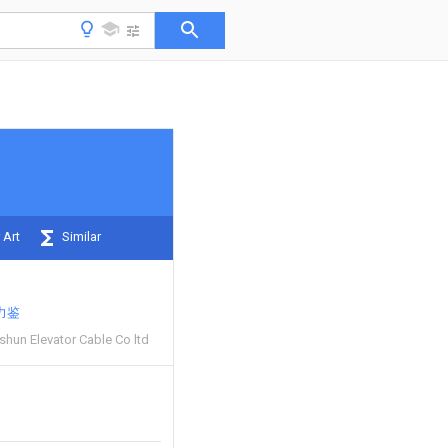
 Art
Similar
力鉴
hun Elevator Cable Co ltd