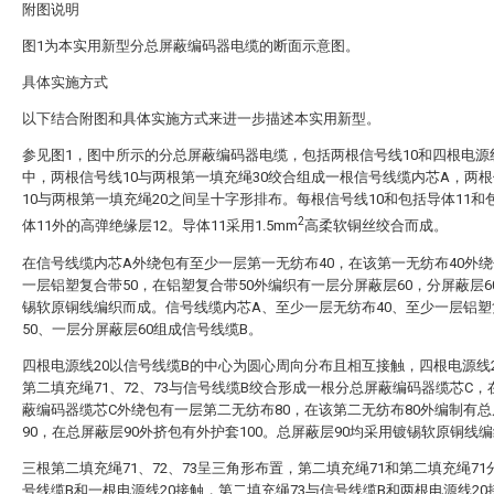
附图说明
图1为本实用新型分总屏蔽编码器电缆的断面示意图。
具体实施方式
以下结合附图和具体实施方式来进一步描述本实用新型。
参见图1，图中所示的分总屏蔽编码器电缆，包括两根信号线10和四根电源
中，两根信号线10与两根第一填充绳30绞合组成一根信号线缆内芯A，两
10与两根第一填充绳20之间呈十字形排布。每根信号线10和包括导体11和
2
体11外的高弹绝缘层12。导体11采用1.5mm
高柔软铜丝绞合而成。
在信号线缆内芯A外绕包有至少一层第一无纺布40，在该第一无纺布40外
一层铝塑复合带50，在铝塑复合带50外编织有一层分屏蔽层60，分屏蔽层6
锡软原铜线编织而成。信号线缆内芯A、至少一层无纺布40、至少一层铝塑
50、一层分屏蔽层60组成信号线缆B。
四根电源线20以信号线缆B的中心为圆心周向分布且相互接触，四根电源线
第二填充绳71、72、73与信号线缆B绞合形成一根分总屏蔽编码器缆芯C，
蔽编码器缆芯C外绕包有一层第二无纺布80，在该第二无纺布80外编制有
90，在总屏蔽层90外挤包有外护套100。总屏蔽层90均采用镀锡软原铜线
三根第二填充绳71、72、73呈三角形布置，第二填充绳71和第二填充绳71
号线缆B和一根电源线20接触，第二填充绳73与信号线缆B和两根电源线20