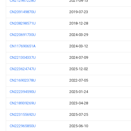
CN212967228U
2021-04-13
CN209149870U
2019-07-23
CN208298571U
2018-12-28
CN220691730U
2024-03-29
CN117690651A
2024-03-12
CN221304337U
2024-07-09
CN223624747U
2025-12-02
CN216902378U
2022-07-05
CN222394590U
2025-01-24
CN218939269U
2023-04-28
CN223155692U
2025-07-25
CN222965850U
2025-06-10