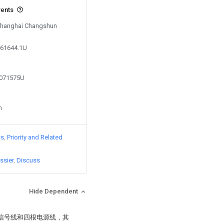
vents
 Shanghai Changshun
561644.1U
2071575U
n
ts
Priority and Related
ssier
Discuss
Hide Dependent
根信号线和四根电源线，其