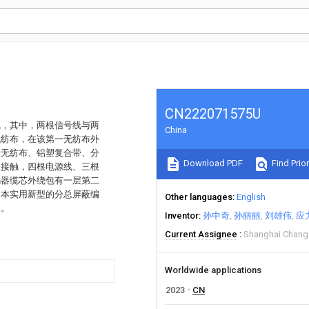
CN222071575U
线，其中，两根信号线与两
China
无纺布，在该第一无纺布外
一无纺布、铝塑复合带、分
Download PDF
Find Prior
互接触，四根电源线、三根
码器缆芯外绕包有一层第二
。本实用新型的分总屏蔽编
Other languages
English
点。
Inventor
孙中奇
孙丽丽
刘雄伟
应
Current Assignee
Shanghai Changs
Worldwide applications
2023
CN