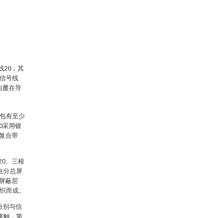
线20，其
根信号线
包覆在导
绕包有至少
0采用镀
复合带
20、三根
在分总屏
总屏蔽层
编织而成。
分别与信
接触，第