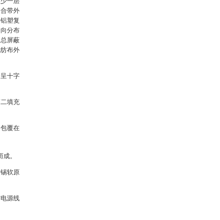
至少一层
复合带外
层铝塑复
周向分布
分总屏蔽
无纺布外
间呈十字
第二填充
和包覆在
而成。
镀锡软原
与电源线