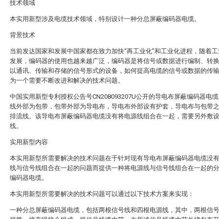
技术领域
本实用新型涉及电缆技术领域，特别设计一种分总屏蔽编码器电缆。
背景技术
当前发达国家和发展中国家都在致力加快“再工业化”和工业化进程，随着工
发展，编码器的使用也越来越广泛，编码器是将信号或数据进行编制、转
以通讯、传输和存储的信号形式的设备，如何提高电缆的信号或数据的传
为一个需要不断改进和解决的技术问题。
中国实用新型专利授权公告号CN208093207U公开的导电布屏蔽编码器电
线外部为包带，包带外部为导电布，导电布外部设有护套，导电布与包带
排流线。该导电布屏蔽编码器电缆没有将电源线组合在一起，需要另外敷
线。
实用新型内容
本实用新型所需要解决的技术问题在于针对现有导电布屏蔽编码器电缆没
线与信号线组合在一起的问题而提供一种将电源线与信号线组合在一起的
编码器电缆。
本实用新型所需要解决的技术问题可以通过以下技术方案来实现：
一种分总屏蔽编码器电缆，包括两根信号线和四根电源线，其中，两根信