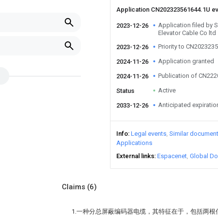
Application CN202323561644.1U e
Application filed by
2023-12-26
Elevator Cable Co ltd
Priority to CN202323
2023-12-26
Application granted
2024-11-26
Publication of CN22
2024-11-26
Active
Status
Anticipated expiratio
2033-12-26
Info
Legal events
Similar documen
Applications
External links
Espacenet
Global Do
Claims
(6)
1.一种分总屏蔽编码器电缆，其特征在于，包括两