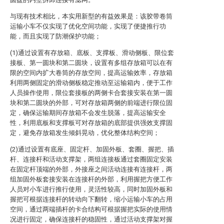
与现有技术相比，本实用新型的有益效果是：该胶带卷筒
运输小车不仅实现了优化空间功能，实现了便捷推行功
能，而且实现了防潮保护功能；
(1)通过设置有存放箱、底板、支撑板、滑动侧板、限位套
接板、第一圆块和第二圆块，设置有多组存放箱可以在有
限的空间内扩大卷筒的存放空间，提高运输效率，存放箱
利用两侧固定的滑动侧板稳定推动至运输箱内，便于工作
人员操作使用，限位套接板的两侧卡合套接安装在第一圆
块和第二圆块的外部，可对存放箱两侧的前端进行限位固
定，确保运输期间存放箱不会发生脱落，提高运输安全
性，利用底板和支撑板可对存放箱的底部提供强效支撑固
定，避免存放箱发生倾斜晃动，优化整体结构空间；
(2)通过设置有底座、固定杆、加固外板、套圈、握把、插
杆、连接杆和活动支撑架，两组连接板通过套圈固定安装
在固定杆顶端的外部，外接座之间活动连接有连接杆，两
组加固外板套接安装在连接杆的外部，利用握把方便工作
人员对小车进行推行使用，灵活性较高，同时加固外板和
握把可根据连接杆的转动向下翻转，缩小运输小车的占用
空间，通过两端插杆的卡合结构可根据握把实际的使用情
况进行固定，确保连接杆的稳固性，通过活动支撑架对握