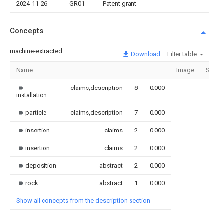
2024-11-26
GR01
Patent grant
Concepts
machine-extracted
Download
Filter table
Name
Image
Sect
claims,description
8
0.000
installation
particle
claims,description
7
0.000
insertion
claims
2
0.000
insertion
claims
2
0.000
deposition
abstract
2
0.000
rock
abstract
1
0.000
Show all concepts from the description section