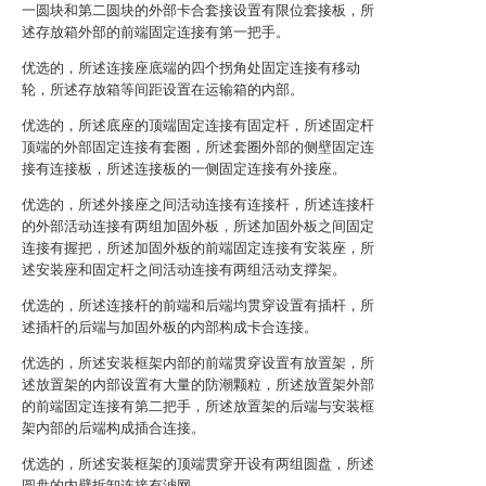
一圆块和第二圆块的外部卡合套接设置有限位套接板，所
述存放箱外部的前端固定连接有第一把手。
优选的，所述连接座底端的四个拐角处固定连接有移动
轮，所述存放箱等间距设置在运输箱的内部。
优选的，所述底座的顶端固定连接有固定杆，所述固定杆
顶端的外部固定连接有套圈，所述套圈外部的侧壁固定连
接有连接板，所述连接板的一侧固定连接有外接座。
优选的，所述外接座之间活动连接有连接杆，所述连接杆
的外部活动连接有两组加固外板，所述加固外板之间固定
连接有握把，所述加固外板的前端固定连接有安装座，所
述安装座和固定杆之间活动连接有两组活动支撑架。
优选的，所述连接杆的前端和后端均贯穿设置有插杆，所
述插杆的后端与加固外板的内部构成卡合连接。
优选的，所述安装框架内部的前端贯穿设置有放置架，所
述放置架的内部设置有大量的防潮颗粒，所述放置架外部
的前端固定连接有第二把手，所述放置架的后端与安装框
架内部的后端构成插合连接。
优选的，所述安装框架的顶端贯穿开设有两组圆盘，所述
圆盘的内壁拆卸连接有滤网。