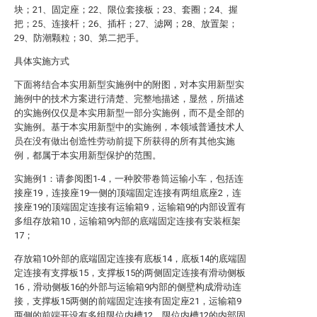
块；21、固定座；22、限位套接板；23、套圈；24、握
把；25、连接杆；26、插杆；27、滤网；28、放置架；
29、防潮颗粒；30、第二把手。
具体实施方式
下面将结合本实用新型实施例中的附图，对本实用新型实
施例中的技术方案进行清楚、完整地描述，显然，所描述
的实施例仅仅是本实用新型一部分实施例，而不是全部的
实施例。基于本实用新型中的实施例，本领域普通技术人
员在没有做出创造性劳动前提下所获得的所有其他实施
例，都属于本实用新型保护的范围。
实施例1：请参阅图1-4，一种胶带卷筒运输小车，包括连
接座19，连接座19一侧的顶端固定连接有两组底座2，连
接座19的顶端固定连接有运输箱9，运输箱9的内部设置有
多组存放箱10，运输箱9内部的底端固定连接有安装框架
17；
存放箱10外部的底端固定连接有底板14，底板14的底端固
定连接有支撑板15，支撑板15的两侧固定连接有滑动侧板
16，滑动侧板16的外部与运输箱9内部的侧壁构成滑动连
接，支撑板15两侧的前端固定连接有固定座21，运输箱9
两侧的前端开设有多组限位内槽12，限位内槽12的内部固