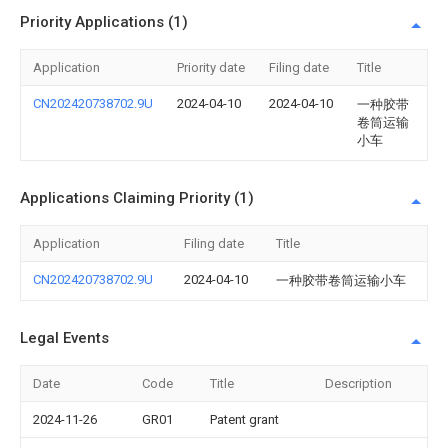
Priority Applications (1)
Application
Priority date
Filing date
Title
CN202420738702.9U
2024-04-10
2024-04-10
一种胶带
卷筒运输
小车
Applications Claiming Priority (1)
Application
Filing date
Title
CN202420738702.9U
2024-04-10
一种胶带卷筒运输小车
Legal Events
Date
Code
Title
Description
2024-11-26
GR01
Patent grant