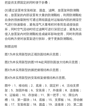
把提供支撑固定的同时便于折叠；
(3)通过设置有安装框架、圆盘、滤网、放置架和防潮颗
粒，放置架的内部设置有大量的防潮颗粒，利用防潮颗粒
自身的强效吸附性可通过两组圆盘对运输箱内部的潮湿空
气进行快速吸收，避免湿气大量堆积对卷筒造成侵蚀损
坏，同时空气流动时经过滤网可进行深层过滤，避免灰尘
侵入放置架内对防潮颗粒造成破坏影响使用，同时利用插
合结构方便对放置架进行拆卸，便于更换防潮颗粒。
附图说明
图1为本实用新型的正视剖面结构示意图；
图2为本实用新型的图1中A处局部剖面放大结构示意图；
图3为本实用新型的握把俯视结构示意图；
图4为本实用新型的安装框架俯视结构示意图。
图中：1、移动轮；2、底座；3、固定杆；4、活动支撑
架；5、加固外板；6、安装座；7、外接座；8、连接板；
9、运输箱；10、存放箱；11、第一把手；12、限位内
槽；13、第一圆块；14、底板；15、支撑板；16、滑动侧
板；17、安装框架；18、圆盘；19、连接座；20、第二圆