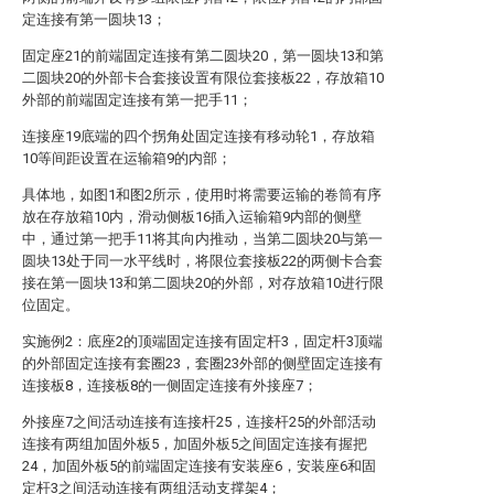
定连接有第一圆块13；
固定座21的前端固定连接有第二圆块20，第一圆块13和第
二圆块20的外部卡合套接设置有限位套接板22，存放箱10
外部的前端固定连接有第一把手11；
连接座19底端的四个拐角处固定连接有移动轮1，存放箱
10等间距设置在运输箱9的内部；
具体地，如图1和图2所示，使用时将需要运输的卷筒有序
放在存放箱10内，滑动侧板16插入运输箱9内部的侧壁
中，通过第一把手11将其向内推动，当第二圆块20与第一
圆块13处于同一水平线时，将限位套接板22的两侧卡合套
接在第一圆块13和第二圆块20的外部，对存放箱10进行限
位固定。
实施例2：底座2的顶端固定连接有固定杆3，固定杆3顶端
的外部固定连接有套圈23，套圈23外部的侧壁固定连接有
连接板8，连接板8的一侧固定连接有外接座7；
外接座7之间活动连接有连接杆25，连接杆25的外部活动
连接有两组加固外板5，加固外板5之间固定连接有握把
24，加固外板5的前端固定连接有安装座6，安装座6和固
定杆3之间活动连接有两组活动支撑架4；