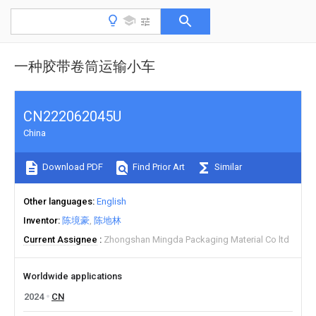
一种胶带卷筒运输小车
CN222062045U
China
Download PDF
Find Prior Art
Similar
Other languages
English
Inventor
陈境豪
陈地林
Current Assignee
Zhongshan Mingda Packaging Material Co ltd
Worldwide applications
2024
CN