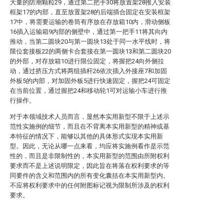
大量的防潮颗粒29，通过第二把手30将放置架28推入安装
框架17的内部，直至放置架28的后端插合固定在安装框架
17中，将需要运输的卷筒有序放在存放箱10内，滑动侧板
16插入运输箱9内部的侧壁中，通过第一把手11将其向内
推动，当第二圆块20与第一圆块13处于同一水平线时，将
限位套接板22的两侧卡合套接在第一圆块13和第二圆块20
的外部，对存放箱10进行限位固定，将握把24向外侧拉
动，通过挤压方式将两组插杆26依次插入外接座7和加固
外板5的内部，对加固外板5进行快速固定，握把24可固定
在当前位置，通过握把24和移动轮1可对运输小车进行推
行操作。
对于本领域技术人员而言，显然本实用新型不限于上述示
范性实施例的细节，而且在不背离本实用新型的精神或基
本特征的情况下，能够以其他的具体形式实现本实用新
型。因此，无论从哪一点来看，均应将实施例看作是示范
性的，而且是非限制性的，本实用新型的范围由所附权利
要求而不是上述说明限定，因此旨在将落在权利要求的等
同要件的含义和范围内的所有变化囊括在本实用新型内。
不应将权利要求中的任何附图标记视为限制所涉及的权利
要求。