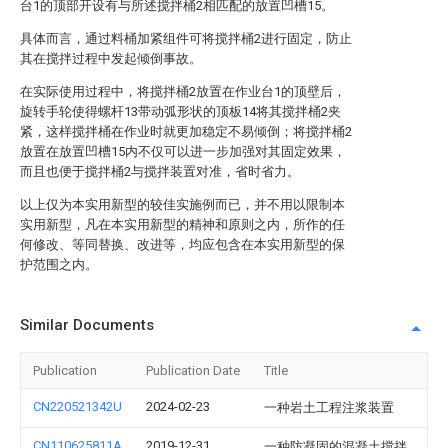
台1的顶部开设有与所述搅拌桶2相匹配的放置凹槽15。
具体而言，通过料桶加紧组件可将搅拌桶2进行固定，防止
其在搅拌过程中发起倾倒事故。
在实际使用过程中，将搅拌桶2放置在作业台1的顶壁后，
旋转手轮使得螺杆13带动弧形状的顶板14将其搅拌桶2夹
紧，这样搅拌桶在作业时就更加稳定不易倾倒；将搅拌桶2
放置在放置凹槽15内不仅可以进一步加强对其固定效果，
而且也便于搅拌桶2与搅拌装置对准，省时省力。
以上仅为本实用新型的较佳实施例而已，并不用以限制本
实用新型，凡在本实用新型的精神和原则之内，所作的任
何修改、等同替换、改进等，均应包含在本实用新型的保
护范围之内。
Similar Documents
Publication
Publication Date
Title
CN220521342U
2024-02-23
一种岩土工程注浆装置
CN110625811A
2019-12-31
一种防凝固的混凝土搅拌