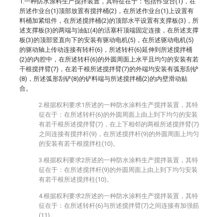
1.一种防水涂料生产搅拌装置，其特征在于：包括作业台(1)，在
所述作业台(1)顶部放置有搅拌桶(2)，在所述作业台(1)上设置有
料桶加紧组件，在所述搅拌桶(2)的顶部水平设置有支撑板(3)，所
述支撑板(3)的两端与油缸(4)的活塞杆顶端固定连接，在所述支撑
板(3)的顶部竖直向下的安装有驱动电机(5)，在所述驱动电机(5)
的驱动轴上传动连接有转杆(6)，所述转杆(6)延伸到所述搅拌桶
(2)的内腔中，在所述转杆(6)的外圆周面上水平且均匀的安装有若
干根搅拌臂(7)，在若干根所述搅拌臂(7)的外端均安装有弧形刮铲
(8)，所述弧形刮铲(8)的铲料端与所述搅拌桶(2)的内壁滑动贴
合。
2.根据权利要求1所述的一种防水涂料生产搅拌装置，其特
征在于：在所述转杆(6)的外圆周面上由上到下均匀的安装
有若干根所述搅拌臂(7)，在上下相邻的两根所述搅拌臂(7)
之间连接有搅拌杆(9)，在所述搅拌杆(9)的外圆周面上均匀
的安装有若干根搅拌柱(10)。
3.根据权利要求2所述的一种防水涂料生产搅拌装置，其特
征在于：在所述搅拌杆(9)的外圆周面上由上到下均匀安装
有若干根所述搅拌柱(10)。
4.根据权利要求2所述的一种防水涂料生产搅拌装置，其特
征在于：在所述转杆(6)与所述搅拌臂(7)之间连接有加强筋
(11)。