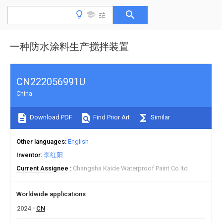
一种防水涂料生产搅拌装置
CN222056991U
China
Download PDF
Find Prior Art
Similar
Other languages
English
Inventor
李红阳
Current Assignee
Changsha Kaide Waterproof Paint Co ltd
Worldwide applications
2024
CN