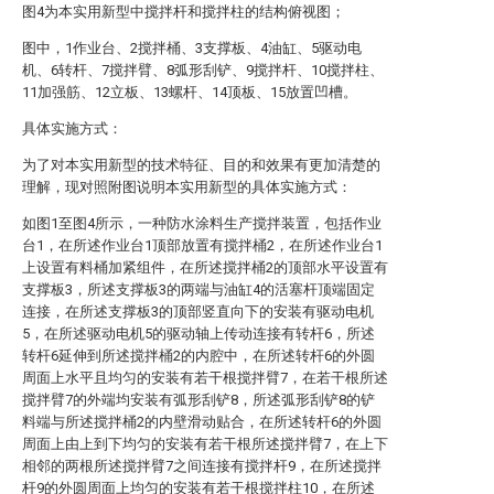
图4为本实用新型中搅拌杆和搅拌柱的结构俯视图；
图中，1作业台、2搅拌桶、3支撑板、4油缸、5驱动电
机、6转杆、7搅拌臂、8弧形刮铲、9搅拌杆、10搅拌柱、
11加强筋、12立板、13螺杆、14顶板、15放置凹槽。
具体实施方式：
为了对本实用新型的技术特征、目的和效果有更加清楚的
理解，现对照附图说明本实用新型的具体实施方式：
如图1至图4所示，一种防水涂料生产搅拌装置，包括作业
台1，在所述作业台1顶部放置有搅拌桶2，在所述作业台1
上设置有料桶加紧组件，在所述搅拌桶2的顶部水平设置有
支撑板3，所述支撑板3的两端与油缸4的活塞杆顶端固定
连接，在所述支撑板3的顶部竖直向下的安装有驱动电机
5，在所述驱动电机5的驱动轴上传动连接有转杆6，所述
转杆6延伸到所述搅拌桶2的内腔中，在所述转杆6的外圆
周面上水平且均匀的安装有若干根搅拌臂7，在若干根所述
搅拌臂7的外端均安装有弧形刮铲8，所述弧形刮铲8的铲
料端与所述搅拌桶2的内壁滑动贴合，在所述转杆6的外圆
周面上由上到下均匀的安装有若干根所述搅拌臂7，在上下
相邻的两根所述搅拌臂7之间连接有搅拌杆9，在所述搅拌
杆9的外圆周面上均匀的安装有若干根搅拌柱10，在所述