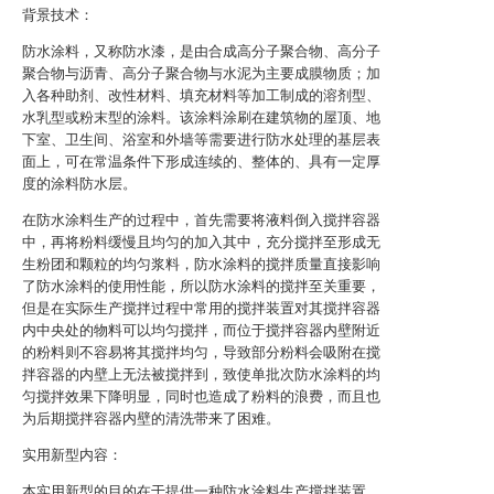
背景技术：
防水涂料，又称防水漆，是由合成高分子聚合物、高分子
聚合物与沥青、高分子聚合物与水泥为主要成膜物质；加
入各种助剂、改性材料、填充材料等加工制成的溶剂型、
水乳型或粉末型的涂料。该涂料涂刷在建筑物的屋顶、地
下室、卫生间、浴室和外墙等需要进行防水处理的基层表
面上，可在常温条件下形成连续的、整体的、具有一定厚
度的涂料防水层。
在防水涂料生产的过程中，首先需要将液料倒入搅拌容器
中，再将粉料缓慢且均匀的加入其中，充分搅拌至形成无
生粉团和颗粒的均匀浆料，防水涂料的搅拌质量直接影响
了防水涂料的使用性能，所以防水涂料的搅拌至关重要，
但是在实际生产搅拌过程中常用的搅拌装置对其搅拌容器
内中央处的物料可以均匀搅拌，而位于搅拌容器内壁附近
的粉料则不容易将其搅拌均匀，导致部分粉料会吸附在搅
拌容器的内壁上无法被搅拌到，致使单批次防水涂料的均
匀搅拌效果下降明显，同时也造成了粉料的浪费，而且也
为后期搅拌容器内壁的清洗带来了困难。
实用新型内容：
本实用新型的目的在于提供一种防水涂料生产搅拌装置，