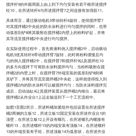
搅拌杆9的外圆周面上由上到下均匀安装有若干根所述搅拌
柱10，在所述转杆6与所述搅拌臂7之间连接有加强筋11。
具体而言，通过驱动电机5带动转杆6旋转，使得搅拌臂7
对其搅拌桶2中央处的防水涂料进行均匀搅拌的同时，也带
动弧形刮铲8将其吸附在搅拌桶2内壁上的粉料铲起，并将
其导流至搅拌桶2中央进行均匀搅拌。
在实际使用过程中，首先将液料倒入搅拌桶2中，启动驱动
电机5使其转杆6带动搅拌臂7旋转，此时将粉料缓慢且均
匀的倒入搅拌桶2中，在搅拌臂7和搅拌杆9以及搅拌柱10
的多方向搅拌下可将防水涂料搅拌均匀，当粉料吸附在搅
拌桶2的内壁上时，在搅拌臂7外端安装的弧形刮铲8则将
其铲下，并将其导流至搅拌桶2中央处，这样就使得投入到
搅拌桶2内的防水涂料可以被搅拌均匀；当防水涂料搅拌完
成后，启动油缸4让其搅拌装置从搅拌桶2内移出，最后将
搅拌桶2从作业台1上运走输送到下一个工艺流程中。
如图1至图2所示，所述料桶加紧组件包括设置在所述搅拌
桶2两侧的立板12，所述立板12固定安装在所述作业台1的
顶壁，在所述立板12上开设有螺孔，在所述螺孔内螺接有
螺杆13，在所述螺杆13的内端安装有顶板14，在所述螺杆
13的外端安装有手轮，所述顶板14为弧形状，在所述作业