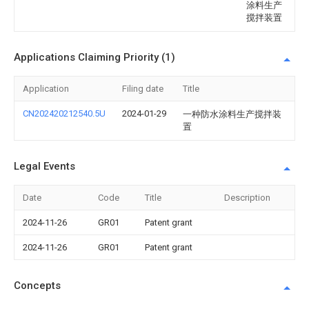
涂料生产
搅拌装置
Applications Claiming Priority (1)
Application
Filing date
Title
CN202420212540.5U
2024-01-29
一种防水涂料生产搅拌装
置
Legal Events
Date
Code
Title
Description
2024-11-26
GR01
Patent grant
2024-11-26
GR01
Patent grant
Concepts