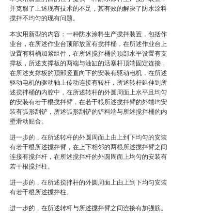
并克服了上述现有技术的不足，其有效的解决了防水涂料
搅拌不均匀的现有问题。
本实用新型的内容：一种防水涂料生产搅拌装置，包括作
业台，在所述作业台顶部放置有搅拌桶，在所述作业台上
设置有料桶加紧组件，在所述搅拌桶的顶部水平设置有支
撑板，所述支撑板的两端与油缸的活塞杆顶端固定连接，
在所述支撑板的顶部竖直向下的安装有驱动电机，在所述
驱动电机的驱动轴上传动连接有转杆，所述转杆延伸到所
述搅拌桶的内腔中，在所述转杆的外圆周面上水平且均匀
的安装有若干根搅拌臂，在若干根所述搅拌臂的外端均安
装有弧形刮铲，所述弧形刮铲的铲料端与所述搅拌桶的内
壁滑动贴合。
进一步的，在所述转杆的外圆周面上由上到下均匀的安装
有若干根所述搅拌臂，在上下相邻的两根所述搅拌臂之间
连接有搅拌杆，在所述搅拌杆的外圆周面上均匀的安装有
若干根搅拌柱。
进一步的，在所述搅拌杆的外圆周面上由上到下均匀安装
有若干根所述搅拌柱。
进一步的，在所述转杆与所述搅拌臂之间连接有加强筋。