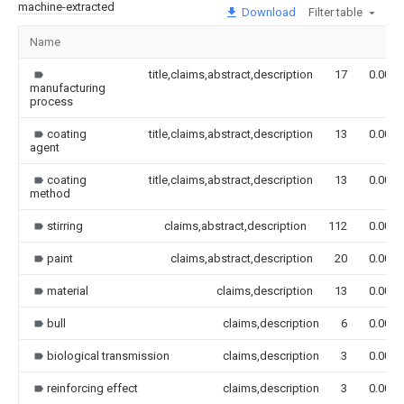
machine-extracted
Download
Filter table
Name
title,claims,abstract,description
17
0.000
manufacturing
process
coating
title,claims,abstract,description
13
0.000
agent
coating
title,claims,abstract,description
13
0.000
method
stirring
claims,abstract,description
112
0.000
paint
claims,abstract,description
20
0.000
material
claims,description
13
0.000
bull
claims,description
6
0.000
biological transmission
claims,description
3
0.000
reinforcing effect
claims,description
3
0.000