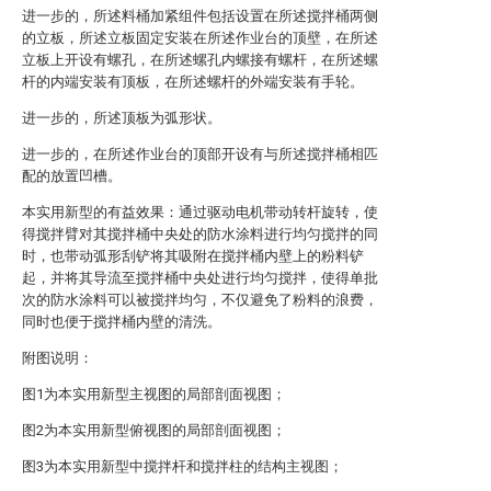
进一步的，所述料桶加紧组件包括设置在所述搅拌桶两侧
的立板，所述立板固定安装在所述作业台的顶壁，在所述
立板上开设有螺孔，在所述螺孔内螺接有螺杆，在所述螺
杆的内端安装有顶板，在所述螺杆的外端安装有手轮。
进一步的，所述顶板为弧形状。
进一步的，在所述作业台的顶部开设有与所述搅拌桶相匹
配的放置凹槽。
本实用新型的有益效果：通过驱动电机带动转杆旋转，使
得搅拌臂对其搅拌桶中央处的防水涂料进行均匀搅拌的同
时，也带动弧形刮铲将其吸附在搅拌桶内壁上的粉料铲
起，并将其导流至搅拌桶中央处进行均匀搅拌，使得单批
次的防水涂料可以被搅拌均匀，不仅避免了粉料的浪费，
同时也便于搅拌桶内壁的清洗。
附图说明：
图1为本实用新型主视图的局部剖面视图；
图2为本实用新型俯视图的局部剖面视图；
图3为本实用新型中搅拌杆和搅拌柱的结构主视图；