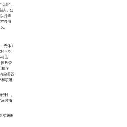
安装”、
定连接，也
可以是直
于本领域
含义。
，壳体1
螺栓可拆
部相连
、换热管
部相连
置有除雾器
6和喷淋
施例中，
被及时抽
本实施例