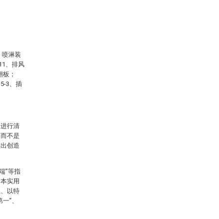
、喷淋装
11、排风
翻板；
5-3、插
案进行清
，而不是
做出创造
端”等指
述本实用
位、以特
一”、