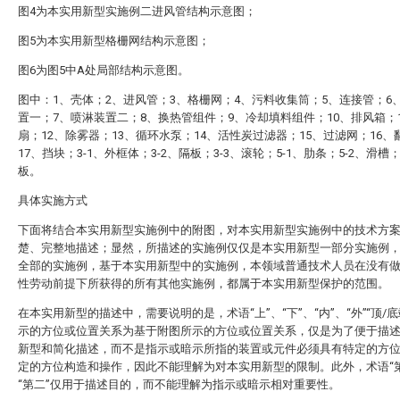
图4为本实用新型实施例二进风管结构示意图；
图5为本实用新型格栅网结构示意图；
图6为图5中A处局部结构示意图。
图中：1、壳体；2、进风管；3、格栅网；4、污料收集筒；5、连接管；6
置一；7、喷淋装置二；8、换热管组件；9、冷却填料组件；10、排风箱；
扇；12、除雾器；13、循环水泵；14、活性炭过滤器；15、过滤网；16、
17、挡块；3-1、外框体；3-2、隔板；3-3、滚轮；5-1、肋条；5-2、滑槽；
板。
具体实施方式
下面将结合本实用新型实施例中的附图，对本实用新型实施例中的技术方
楚、完整地描述；显然，所描述的实施例仅仅是本实用新型一部分实施例
全部的实施例，基于本实用新型中的实施例，本领域普通技术人员在没有
性劳动前提下所获得的所有其他实施例，都属于本实用新型保护的范围。
在本实用新型的描述中，需要说明的是，术语“上”、“下”、“内”、“外”“顶/底
示的方位或位置关系为基于附图所示的方位或位置关系，仅是为了便于描
新型和简化描述，而不是指示或暗示所指的装置或元件必须具有特定的方
定的方位构造和操作，因此不能理解为对本实用新型的限制。此外，术语“第
“第二”仅用于描述目的，而不能理解为指示或暗示相对重要性。