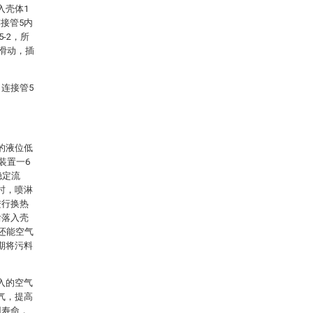
入壳体1
接管5内
-2，所
内滑动，插
连接管5
的液位低
装置一6
稳定流
时，喷淋
进行换热
后落入壳
还能空气
期将污料
入的空气
气，提高
用寿命，