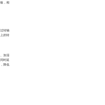
隔板，相
通过转轴
板上的转
却、加湿
，同时延
率，降低