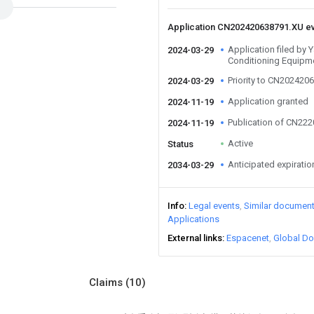
Application CN202420638791.XU e
Application filed by
2024-03-29
Conditioning Equipme
Priority to CN202420
2024-03-29
Application granted
2024-11-19
Publication of CN22
2024-11-19
Active
Status
Anticipated expiratio
2034-03-29
Info
Legal events
Similar documen
Applications
External links
Espacenet
Global Do
Claims
(10)