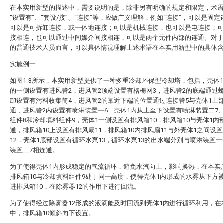
在本实用新型的描述中，需要说明的是，除非另有明确的规定和限定，术语“
“设置有”、“套设/接”、“连接”等，应做广义理解，例如“连接”，可以是固
可以是可拆卸连接，或一体地连接；可以是机械连接，也可以是电连接；
接相连，也可以通过中间媒介间接相连，可以是两个元件内部的连通。对
的普通技术人员而言，可以具体情况理解上述术语在本实用新型中的具体
实施例一
如图1-3所示，本实用新型提供了一种多重冷却环保型冷却塔，包括，壳体1
的一侧设置有进风管2，进风管2顶端设置有格栅网3，进风管2的底端通过
卸设置有污料收集筒4，进风管2的靠近下端的位置通过连接管5与壳体1上
通，进风管2内设置有喷淋装置一6，壳体1内从上至下设置有喷淋装置二7
组件8和冷却填料组件9，壳体1一侧设置有排风箱10，排风箱10与壳体1内
通，排风箱10上设置有排风扇11，排风箱10内排风扇11与外壳体1之间设
12，壳体1底部设置有循环水泵13，循环水泵13的出水端分别与喷淋装置一
装置二7相连通。
为了使得壳体1内形成稳定的气流循环，避免水汽向上，影响换热，在本实
排风箱10与冷却填料组件9处于同一高度，使得壳体1内形成的水雾从下方
进排风箱10，在除雾器12的作用下进行回流。
为了使得经过除雾器12形成的液滴能及时回流到壳体1内进行循环利用，在
中，排风箱10倾斜向下设置。