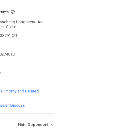
vents
 Yancheng Longsheng Air
nt Co ltd
638791.XU
2027461U
n
ts
Priority and Related
ssier
Discuss
Hide Dependent