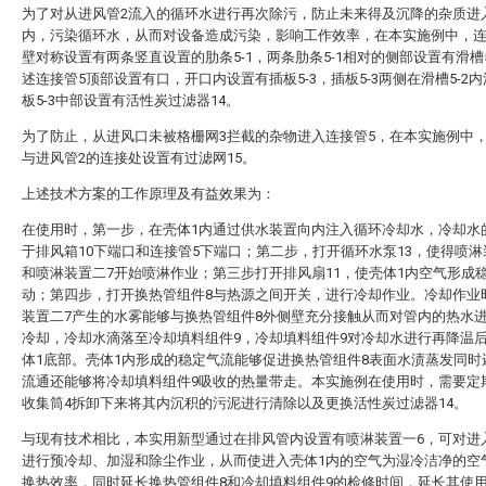
为了对从进风管2流入的循环水进行再次除污，防止未来得及沉降的杂质进
内，污染循环水，从而对设备造成污染，影响工作效率，在本实施例中，连
壁对称设置有两条竖直设置的肋条5-1，两条肋条5-1相对的侧部设置有滑槽5
述连接管5顶部设置有口，开口内设置有插板5-3，插板5-3两侧在滑槽5-2
板5-3中部设置有活性炭过滤器14。
为了防止，从进风口未被格栅网3拦截的杂物进入连接管5，在本实施例中，
与进风管2的连接处设置有过滤网15。
上述技术方案的工作原理及有益效果为：
在使用时，第一步，在壳体1内通过供水装置向内注入循环冷却水，冷却水
于排风箱10下端口和连接管5下端口；第二步，打开循环水泵13，使得喷淋
和喷淋装置二7开始喷淋作业；第三步打开排风扇11，使壳体1内空气形成
动；第四步，打开换热管组件8与热源之间开关，进行冷却作业。冷却作业
装置二7产生的水雾能够与换热管组件8外侧壁充分接触从而对管内的热水
冷却，冷却水滴落至冷却填料组件9，冷却填料组件9对冷却水进行再降温
体1底部。壳体1内形成的稳定气流能够促进换热管组件8表面水渍蒸发同时
流通还能够将冷却填料组件9吸收的热量带走。本实施例在使用时，需要定
收集筒4拆卸下来将其内沉积的污泥进行清除以及更换活性炭过滤器14。
与现有技术相比，本实用新型通过在排风管内设置有喷淋装置一6，可对进
进行预冷却、加湿和除尘作业，从而使进入壳体1内的空气为湿冷洁净的空
换热效率，同时延长换热管组件8和冷却填料组件9的检修时间，延长其使