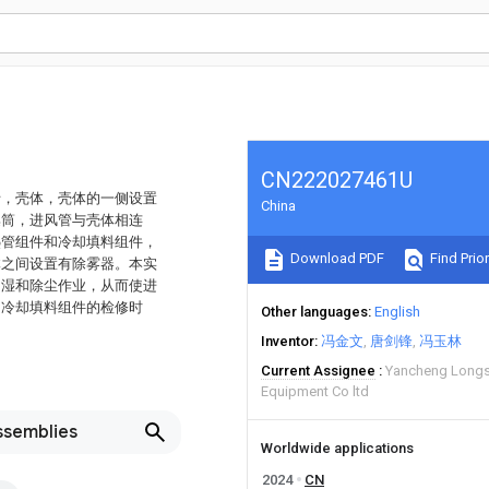
CN222027461U
括，壳体，壳体的一侧设置
China
集筒，进风管与壳体相连
热管组件和冷却填料组件，
Download PDF
Find Prior
体之间设置有除雾器。本实
加湿和除尘作业，从而使进
和冷却填料组件的检修时
Other languages
English
Inventor
冯金文
唐剑锋
冯玉林
Current Assignee
Yancheng Longs
Equipment Co ltd
ssemblies
Worldwide applications
2024
CN