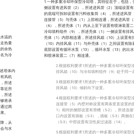
1.一种多重冷却环保型冷却塔，其特征在于，包括，
侧设置有进风管（2），所述进风管（2）顶端设置有
的底端可拆卸设置有污料收集筒（4），所述进风管
连接管（5）与壳体（1）上部相连通，所述进风管（
（6），所述壳体（1）内从上至下设置有喷淋装置二
冷却填料组件（9），所述壳体（1）一侧设置有排风
低水温的
壳体（1）内部相连通，所述排风箱（10）上设置有
带走热量
（10）内排风扇（11）与外壳体（1）之间设置有除
生的余热
底部设置有循环水泵（13），循环水泵（13）的出
故名为冷
和喷淋装置二（7）相连通。
2.根据权利要求1所述的一种多重冷却环保型
所述塔体内
排风箱（10）与冷却填料组件（9）处于同一
置有风机
3.根据权利要求1所述的一种多重冷却环保型
组，所述
排风箱（10）倾斜向下设置。
侧靠近所
架，所述
4.根据权利要求1所述的一种多重冷却环保型
能够将承
连接管（5）内壁对称设置有两条竖直设置的肋条
外通过两
1）相对的侧部设置有滑槽（5-2），所述连
效果。
口内设置有插板（5-3），插板（5-3）两侧在
（5-3）中部设置有活性炭过滤器（14）。
下降，从
粒会与水
5.根据权利要求1所述的一种多重冷却环保型