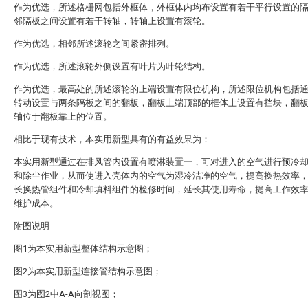
作为优选，所述格栅网包括外框体，外框体内均布设置有若干平行设置的
邻隔板之间设置有若干转轴，转轴上设置有滚轮。
作为优选，相邻所述滚轮之间紧密排列。
作为优选，所述滚轮外侧设置有叶片为叶轮结构。
作为优选，最高处的所述滚轮的上端设置有限位机构，所述限位机构包括
转动设置与两条隔板之间的翻板，翻板上端顶部的框体上设置有挡块，翻
轴位于翻板靠上的位置。
相比于现有技术，本实用新型具有的有益效果为：
本实用新型通过在排风管内设置有喷淋装置一，可对进入的空气进行预冷
和除尘作业，从而使进入壳体内的空气为湿冷洁净的空气，提高换热效率
长换热管组件和冷却填料组件的检修时间，延长其使用寿命，提高工作效
维护成本。
附图说明
图1为本实用新型整体结构示意图；
图2为本实用新型连接管结构示意图；
图3为图2中A-A向剖视图；