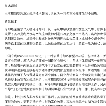
技术领域
本实用新型涉及冷却塔技术领域，具体为一种多重冷却环保型冷却塔。
背景技术
冷却塔是用水作为循环冷却剂，从一系统中吸收热量排放至大气中，以降
装置；其冷是利用水与空气流动接触后进行冷热交换产生蒸汽，蒸汽挥发
达到蒸发散热、对流传热和辐射传热等原理来散去工业上或制冷空调中产
来降低水温的蒸发散热装置，以保证系统的正常运行，装置一般为桶状，
却塔。
中国专利CN220380317U公开了一种多重冷却环保型冷却塔，包括塔体，
设置有隔板，所述塔体的顶端一侧设置有进气斗，所述塔体顶端另一侧设
筒，所述塔体内靠近所述进气斗下方位置处依次安装有喷淋组件和换热管
喷淋组件进液端连接有与所述塔体底端内部连通的输水组件，所述隔板一
述换热管组下方位置处固定有两个侧条，两个所述侧条上滑动安装有承托
承托架上放置有冷却填料组，本实用新型通过拉动翻转板底端配合连接杆
托架从塔体内同时抽出，便于对冷却填料组进行替换和后期维护工作，另
个导气口分别对换热管组和冷却调料组进行空气流动冷却工作，提高冷却
但是，上述技术方案在长时间工作后，其顶部的滤网会被堵塞造成进风量
而影响散热，需要定期维护，影响工作效率，其次未能完全过滤的灰尘颗