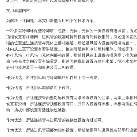
雾混合，从而对换热管组以及冷却填料组造成污染。
实用新型内容
为解决上述问题，本实用新型采用如下的技术方案。
一种多重冷却环保型冷却塔，包括，壳体，壳体的一侧设置有进风管，所
顶端设置有格栅网，进风管的底端可拆卸设置有污料收集筒，所述进风管
端的位置通过连接管与壳体上部相连通，所述进风管内设置有喷淋装置一
体内从上至下设置有喷淋装置二、换热管组件和冷却填料组件，所述壳体
有排风箱，排风箱与壳体内部相连通，所述排风箱上设置有排风扇，排风
扇与外壳体之间设置有除雾器，所述壳体底部设置有循环水泵，循环水泵
分别与喷淋装置一和喷淋装置二相连通。
作为优选，所述排风箱与冷却填料组件处于同一高度。
作为优选，所述排风箱倾斜向下设置。
作为优选，所述连接管内壁对称设置有两条竖直设置的肋条，两条肋条相
设置有滑槽，所述连接管顶部设置有口，开口内设置有插板，插板两侧在
动，插板中部设置有活性炭过滤器。
作为优选，所述连接管与进风管的连接处设置有过滤网。
作为优选，所述进风管端部为倾斜设置，所述格栅网与进风管端部平行设