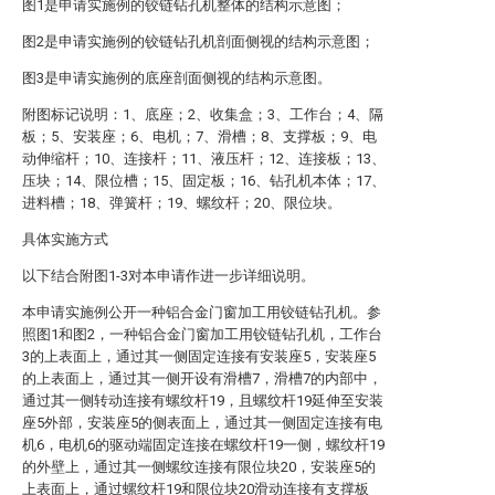
图1是申请实施例的铰链钻孔机整体的结构示意图；
图2是申请实施例的铰链钻孔机剖面侧视的结构示意图；
图3是申请实施例的底座剖面侧视的结构示意图。
附图标记说明：1、底座；2、收集盒；3、工作台；4、隔
板；5、安装座；6、电机；7、滑槽；8、支撑板；9、电
动伸缩杆；10、连接杆；11、液压杆；12、连接板；13、
压块；14、限位槽；15、固定板；16、钻孔机本体；17、
进料槽；18、弹簧杆；19、螺纹杆；20、限位块。
具体实施方式
以下结合附图1-3对本申请作进一步详细说明。
本申请实施例公开一种铝合金门窗加工用铰链钻孔机。参
照图1和图2，一种铝合金门窗加工用铰链钻孔机，工作台
3的上表面上，通过其一侧固定连接有安装座5，安装座5
的上表面上，通过其一侧开设有滑槽7，滑槽7的内部中，
通过其一侧转动连接有螺纹杆19，且螺纹杆19延伸至安装
座5外部，安装座5的侧表面上，通过其一侧固定连接有电
机6，电机6的驱动端固定连接在螺纹杆19一侧，螺纹杆19
的外壁上，通过其一侧螺纹连接有限位块20，安装座5的
上表面上，通过螺纹杆19和限位块20滑动连接有支撑板