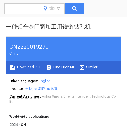
一种铝合金门窗加工用铰链钻孔机
CN222001929U
China
Download PDF
Find Prior Art
Similar
Other languages
English
Inventor
王林
吴晓晓
单永春
Current Assignee
Anhui Xingfa Sheng Intelligent Technology Co
ltd
Worldwide applications
2024
CN