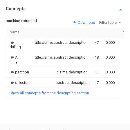
Concepts
machine-extracted
Download
Filter table
Name
Imag
title,claims,abstract,description
47
0.000
drilling
Al
title,claims,abstract,description
18
0.000
alloy
partition
claims,description
13
0.000
effects
abstract,description
7
0.000
Show all concepts from the description section