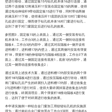
壁进行移动，通过固定板15与钻孔机本体16进行连接，通
过两个连接板12将液压杆11安装在固定板15的两侧，使得
通过电动伸缩杆9带动固定板15进行下移，同时带动两侧
的液压杆11下移，使得液压杆11底部的压块13对门窗待钻
孔处进行固定，继而便于钻孔机本体16对门窗进行钻孔，
达到了便于对门窗固定后进行钻孔的效果。
参照图3，固定板15的上表面上，通过其一侧安装有钻孔
机本体16，工作台3的上表面上，通过其一侧转动连接有
隔板4，工作台3的内部中，通过其对应隔板4一侧开设有
进料槽17，进料槽17的内壁上，通过其两侧均安装有弹簧
杆18，弹簧杆18的伸缩端均与隔板4相连接，工作台3下表
面上，通过其一侧固定连接有底座1，底座1的内部中，通
过其一侧滑动连接有收集盒2；
通过采用上述技术方案，通过进料槽17内部安装的两个弹
簧杆18与隔板4进行连接，通过按压隔板4进行转动，继而
将门窗钻孔后产生的碎屑扫入进料槽17内部，通过收集盒
2与进料槽17进行对应，使得大量碎屑掉落进收集盒2内部
进行收集，碎屑清理后，两个弹簧杆18推动隔板4进行复
位，达到了便于对碎屑进行收集的效果。
本申请实施例一种铝合金门窗加工用铰链钻孔机的实施原
理为：通过将铝合金门窗放置在工作台3顶部，通过电机6