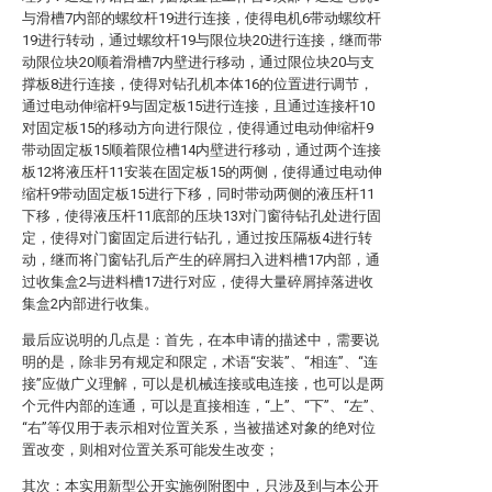
与滑槽7内部的螺纹杆19进行连接，使得电机6带动螺纹杆
19进行转动，通过螺纹杆19与限位块20进行连接，继而带
动限位块20顺着滑槽7内壁进行移动，通过限位块20与支
撑板8进行连接，使得对钻孔机本体16的位置进行调节，
通过电动伸缩杆9与固定板15进行连接，且通过连接杆10
对固定板15的移动方向进行限位，使得通过电动伸缩杆9
带动固定板15顺着限位槽14内壁进行移动，通过两个连接
板12将液压杆11安装在固定板15的两侧，使得通过电动伸
缩杆9带动固定板15进行下移，同时带动两侧的液压杆11
下移，使得液压杆11底部的压块13对门窗待钻孔处进行固
定，使得对门窗固定后进行钻孔，通过按压隔板4进行转
动，继而将门窗钻孔后产生的碎屑扫入进料槽17内部，通
过收集盒2与进料槽17进行对应，使得大量碎屑掉落进收
集盒2内部进行收集。
最后应说明的几点是：首先，在本申请的描述中，需要说
明的是，除非另有规定和限定，术语“安装”、“相连”、“连
接”应做广义理解，可以是机械连接或电连接，也可以是两
个元件内部的连通，可以是直接相连，“上”、“下”、“左”、
“右”等仅用于表示相对位置关系，当被描述对象的绝对位
置改变，则相对位置关系可能发生改变；
其次：本实用新型公开实施例附图中，只涉及到与本公开