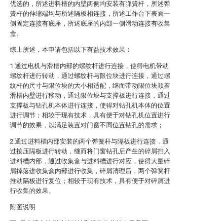
优选的，所述进料槽的内壁两侧均安装有弹簧杆，所述弹
簧杆的伸缩端均与所述隔板相连接，所述工作台下表面一
侧固定连接有底座，所述底座的内部一侧滑动连接有收集
盒。
综上所述，本申请包括以下有益技术效果：
1.通过电机与滑槽内部的螺纹杆进行连接，使得电机带动
螺纹杆进行转动，通过螺纹杆与限位块进行连接，通过螺
纹杆的尺寸与限位块的大小相适配，继而带动限位块顺着
滑槽内壁进行移动，通过限位块与支撑板进行连接，通过
支撑板与钻孔机本体进行连接，使得对钻孔机本体的位置
进行调节；相较于现有技术，具有便于对钻孔机位置进行
调节的效果，以满足装置对门窗不同位置钻孔的需求；
2.通过进料槽内部安装的两个弹簧杆与隔板进行连接，通
过按压隔板进行转动，继而将门窗钻孔后产生的碎屑扫入
进料槽内部，通过收集盒与进料槽进行对应，使得大量碎
屑掉落进收集盒内部进行收集，碎屑清理后，两个弹簧杆
推动隔板进行复位；相较于现有技术，具有便于对碎屑进
行收集的效果。
附图说明