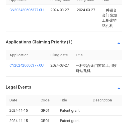
CN202420606377.0U
2024-03-27
2024-03-27
一种铝合
金门窗加
工用铰链
钻孔机
Applications Claiming Priority (1)
Application
Filing date
Title
CN202420606377.0U
2024-03-27
一种铝合金门窗加工用铰
链钻孔机
Legal Events
Date
Code
Title
Description
2024-11-15
GR01
Patent grant
2024-11-15
GR01
Patent grant