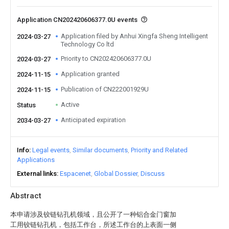
Application CN202420606377.0U events
Application filed by Anhui Xingfa Sheng Intelligent
2024-03-27
Technology Co ltd
Priority to CN202420606377.0U
2024-03-27
Application granted
2024-11-15
Publication of CN222001929U
2024-11-15
Active
Status
Anticipated expiration
2034-03-27
Info
Legal events
Similar documents
Priority and Related
Applications
External links
Espacenet
Global Dossier
Discuss
Abstract
本申请涉及铰链钻孔机领域，且公开了一种铝合金门窗加
工用铰链钻孔机，包括工作台，所述工作台的上表面一侧