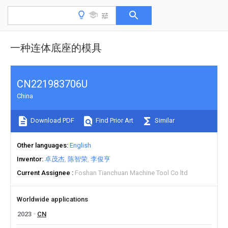
一种连体底座的模具
CN221983706U
China
Download PDF
Find Prior Art
Similar
Other languages
English
Inventor
卓茂杰
陈智荣
李俊亨
Current Assignee
Foshan Tianchuan Machine Tool Co ltd
Worldwide applications
2023
CN