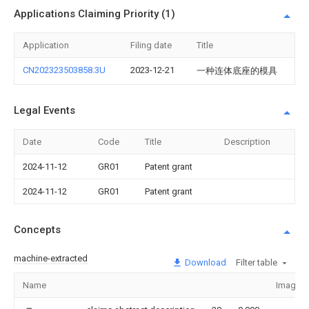
Applications Claiming Priority (1)
Application
Filing date
Title
CN202323503858.3U
2023-12-21
一种连体底座的模具
Legal Events
Date
Code
Title
Description
2024-11-12
GR01
Patent grant
2024-11-12
GR01
Patent grant
Concepts
machine-extracted
Download
Filter table
Name
Image