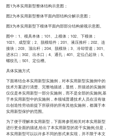
图1为本实用新型整体结构示意图；
图2为本实用新型整体平面内部结构分解示意图；
图3为本实用新型下模体平面内部部分结构俯视示意图。
图中：1、模具本体；101、上模体；102、下模体；
1021、成型室；2、脱模组件；201、液压推杆；202、连
接块；203、顶出杆；204、脱模块；3、冷却管道；301、
进水口；302、出水口；4、通孔；401、定位凸起块；5、
螺纹孔；501、定位槽。
具体实施方式
下面将结合本实用新型实施例，对本实用新型实施例中的
技术方案进行清楚、完整地描述，显然，所描述的实施例
仅仅是本实用新型一部分实施例，而不是全部的实施例,基
于本实用新型中的实施例，本领域普通技术人员在没有做
出创造性劳动前提下所获得的所有其他实施例，都属于本
实用新型保护的范围。
为了便于理解本实用新型，下面将参照相关对本实用新型
进行更全面的描述,给出了本实用新型的若干实施例,但是，
本实用新型可以以许多不同的形式来实现，并不限于本文