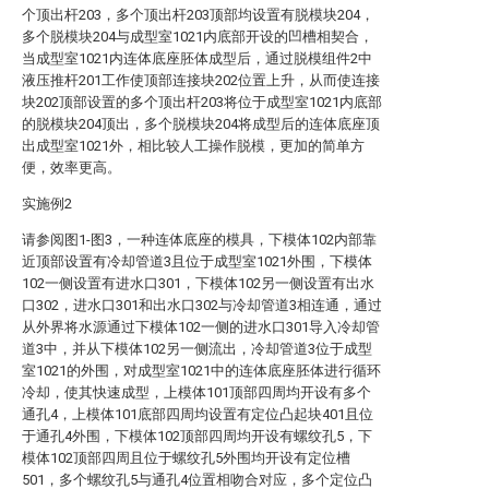
个顶出杆203，多个顶出杆203顶部均设置有脱模块204，
多个脱模块204与成型室1021内底部开设的凹槽相契合，
当成型室1021内连体底座胚体成型后，通过脱模组件2中
液压推杆201工作使顶部连接块202位置上升，从而使连接
块202顶部设置的多个顶出杆203将位于成型室1021内底部
的脱模块204顶出，多个脱模块204将成型后的连体底座顶
出成型室1021外，相比较人工操作脱模，更加的简单方
便，效率更高。
实施例2
请参阅图1-图3，一种连体底座的模具，下模体102内部靠
近顶部设置有冷却管道3且位于成型室1021外围，下模体
102一侧设置有进水口301，下模体102另一侧设置有出水
口302，进水口301和出水口302与冷却管道3相连通，通过
从外界将水源通过下模体102一侧的进水口301导入冷却管
道3中，并从下模体102另一侧流出，冷却管道3位于成型
室1021的外围，对成型室1021中的连体底座胚体进行循环
冷却，使其快速成型，上模体101顶部四周均开设有多个
通孔4，上模体101底部四周均设置有定位凸起块401且位
于通孔4外围，下模体102顶部四周均开设有螺纹孔5，下
模体102顶部四周且位于螺纹孔5外围均开设有定位槽
501，多个螺纹孔5与通孔4位置相吻合对应，多个定位凸