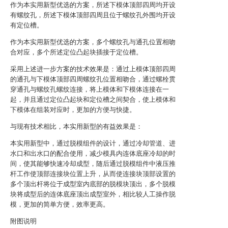
作为本实用新型优选的方案，所述下模体顶部四周均开设
有螺纹孔，所述下模体顶部四周且位于螺纹孔外围均开设
有定位槽。
作为本实用新型优选的方案，多个螺纹孔与通孔位置相吻
合对应，多个所述定位凸起块插接于定位槽。
采用上述进一步方案的技术效果是：通过上模体顶部四周
的通孔与下模体顶部四周螺纹孔位置相吻合，通过螺栓贯
穿通孔与螺纹孔螺纹连接，将上模体和下模体连接在一
起，并且通过定位凸起块和定位槽之间契合，使上模体和
下模体在组装对应时，更加的方便与快捷。
与现有技术相比，本实用新型的有益效果是：
本实用新型中，通过脱模组件的设计，通过冷却管道、进
水口和出水口的配合使用，减少模具内连体底座冷却的时
间，使其能够快速冷却成型，随后通过脱模组件中液压推
杆工作使顶部连接块位置上升，从而使连接块顶部设置的
多个顶出杆将位于成型室内底部的脱模块顶出，多个脱模
块将成型后的连体底座顶出成型室外，相比较人工操作脱
模，更加的简单方便，效率更高。
附图说明