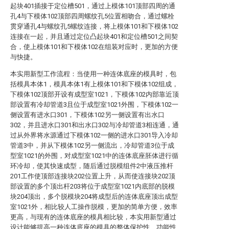
起块401插接于定位槽501，通过上模体101顶部四周的通
孔4与下模体102顶部四周螺纹孔5位置相吻合，通过螺栓
贯穿通孔4与螺纹孔5螺纹连接，将上模体101和下模体102
连接在一起，并且通过定位凸起块401和定位槽501之间契
合，使上模体101和下模体102在组装对应时，更加的方便
与快捷。
本实用新型工作流程：当使用一种连体底座的模具时，包
括模具本体1，模具本体1有上模体101和下模体102组成，
下模体102顶部开设有成型室1021，下模体102内部靠近顶
部设置有冷却管道3且位于成型室1021外围，下模体102一
侧设置有进水口301，下模体102另一侧设置有出水口
302，并且进水口301和出水口302与冷却管道3相连通，通
过从外界将水源通过下模体102一侧的进水口301导入冷却
管道3中，并从下模体102另一侧流出，冷却管道3位于成
型室1021的外围，对成型室1021中的连体底座胚体进行循
环冷却，使其快速成型，随后通过脱模组件2中液压推杆
201工作使顶部连接块202位置上升，从而使连接块202顶
部设置的多个顶出杆203将位于成型室1021内底部的脱模
块204顶出，多个脱模块204将成型后的连体底座顶出成型
室1021外，相比较人工操作脱模，更加的简单方便，效率
更高，与现有的连体底座的模具相比较，本实用新型通过
设计能够提高一种连体底座的模具的整体保护性、功能性