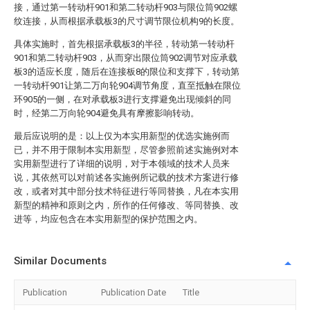
接，通过第一转动杆901和第二转动杆903与限位筒902螺
纹连接，从而根据承载板3的尺寸调节限位机构9的长度。
具体实施时，首先根据承载板3的半径，转动第一转动杆
901和第二转动杆903，从而穿出限位筒902调节对应承载
板3的适应长度，随后在连接板8的限位和支撑下，转动第
一转动杆901让第二万向轮904调节角度，直至抵触在限位
环905的一侧，在对承载板3进行支撑避免出现倾斜的同
时，经第二万向轮904避免具有摩擦影响转动。
最后应说明的是：以上仅为本实用新型的优选实施例而
已，并不用于限制本实用新型，尽管参照前述实施例对本
实用新型进行了详细的说明，对于本领域的技术人员来
说，其依然可以对前述各实施例所记载的技术方案进行修
改，或者对其中部分技术特征进行等同替换，凡在本实用
新型的精神和原则之内，所作的任何修改、等同替换、改
进等，均应包含在本实用新型的保护范围之内。
Similar Documents
Publication
Publication Date
Title