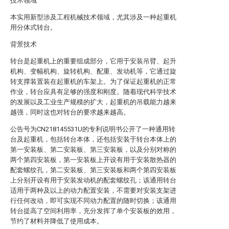
技术领域
本实用新型涉及工程机械技术领域，尤其涉及一种起重机
用分体式转台。
背景技术
转台是起重机上的重要组成部分，它用于安装吊臂、起升
机构、变幅机构、旋转机构、配重、发动机等，它通过旋
转支撑装置装在起重机的车架上。为了保证起重机的正常
作业，转台应具有足够的强度和刚度。随着现代科学技术
的发展以及工业生产规模的扩大，起重机的吊载能力越来
越强，同时这也对转台的要求越来越高。
公告号为CN218145531U的专利说明书公开了一种通用转
台及起重机，包括转台本体，还包括安装于转台本体上的
第一安装板、第二安装板、第三安装板，以及分别对称的
两个第四安装板，第一安装板上开设有用于安装散热器的
配套螺纹孔，第二安装板、第三安装板和两个第四安装板
上分别开设有用于安装发动机的配套螺纹孔；该通用转台
适用于两种及以上的动力配置安装，不需要对安装支架进
行任何改动，即可实现不同动力配置的随时切换；该通用
转台提高了空间利用率，充分发挥了单个安装板的效用，
节约了材料并降低了使用成本。