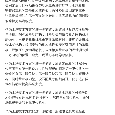
端对应滑动板的位置开设有滑槽，承载板通过螺栓与装配
板固定后，经驱动设备带动承载板进行转动，承载板用于
安装起重机的其他机构或设备，通过滑动板固定支撑板，
让承载板抵触在第一万向轮上转动，提高承载力的同时降
低摩擦提高流畅度。
作为上述技术方案的进一步描述：所述滑动板通过液压杆
与滑槽之间构成滑动结构，且滑动板与衔接板之间构成滑
动结构，当根据起重机需求更换承载板时，即可拆装形成
分体式结构，根据安装的机构或设备安置适用尺寸的承载
板，经液压杆推动滑动板，从而根据承载板的尺寸调节第
一万向轮的位置，避免出现重心不稳导致倾斜。
作为上述技术方案的进一步描述：所述装配板的顶端中心
位置固定有第一限位块，且装配板的顶端第一限位块的一
侧设置有第二限位块，第一限位块和第二限位块为矩形结
构，同时承载板内壁开设匹配尺寸的预留孔，便于进行限
位在转动时提高推送力度。
作为上述技术方案的进一步描述：所述承载板的外壁等距
均匀嵌装有连接板,且连接板的内部设置有限位机构，通过
承载板安装和支撑限位机构。
作为上述技术方案的进一步描述：所述限位机构包括第一