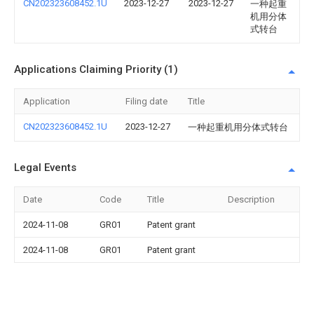
CN202323608452.1U
2023-12-27
2023-12-27
一种起重
机用分体
式转台
Applications Claiming Priority (1)
Application
Filing date
Title
CN202323608452.1U
2023-12-27
一种起重机用分体式转台
Legal Events
Date
Code
Title
Description
2024-11-08
GR01
Patent grant
2024-11-08
GR01
Patent grant