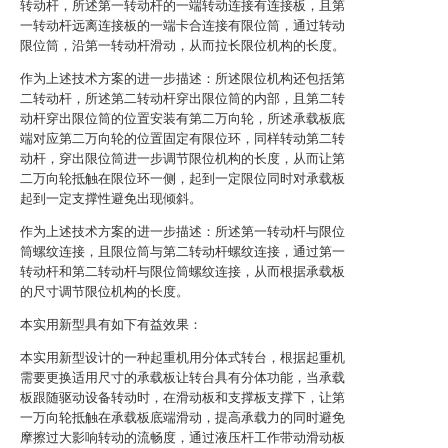
转动杆，所述第一转动杆的一端转动连接有连接板，且第
一转动杆远离连接板的一端卡合连接有限位筒，通过转动
限位筒，沿第一转动杆滑动，从而拉长限位机构的长度。
作为上述技术方案的进一步描述：所述限位机构还包括第
二转动杆，所述第二转动杆穿出限位筒的内部，且第二转
动杆穿出限位筒的位置安装有第二万向轮，所述承载板底
端对应第二万向轮的位置固定有限位环，同样转动第二转
动杆，穿出限位筒进一步调节限位机构的长度，从而让第
二万向轮抵触在限位环一侧，起到一定限位同时对承载板
起到一定支撑性避免出现倾斜。
作为上述技术方案的进一步描述：所述第一转动杆与限位
筒螺纹连接，且限位筒与第二转动杆螺纹连接，通过第一
转动杆和第二转动杆与限位筒螺纹连接，从而根据承载板
的尺寸调节限位机构的长度。
本实用新型具有如下有益效果：
本实用新型设计的一种起重机用分体式转台，根据起重机
需要更换适用尺寸的承载板让转台具有分体功能，当承载
板跟随驱动设备转动时，在滑动板和支撑板支撑下，让第
一万向轮抵触在承载板底端滑动，提高承载力的同时避免
摩擦过大影响转动的流畅度，通过液压杆工作带动滑动板