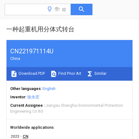
一种起重机用分体式转台
CN221971114U
China
Download PDF
Find Prior Art
Similar
Other languages
English
Inventor
徐永宏
Current Assignee
Jiangsu Shenghui Environmental Protection
Engineering Co ltd
Worldwide applications
2023
CN