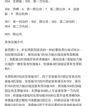
504、支撑板；505、第一万向轮；
506、滑槽；6、第一限位块；7、第二限位块；8、连接
板；9、限位机构；
901、第一转动杆；902、限位筒；903、第二转动杆；
904、第二万向轮；
905、限位环。
具体实施方式
参照图1-4，本实用新型提供的一种起重机用分体式转台：
包括驱动设备1，驱动设备1的动力输出端连接有装配板
2，装配板2的顶端安装有承载板3，驱动设备1顶端动力输
出端的一侧安装有衔接板4，衔接板4的顶端设置有支撑机
构5；
支撑机构5包括安装板501，四个安装板501固定安装在衔
接板4的顶端，安装板501的外壁嵌装有液压杆502，液压
杆502的动力输出端连接有滑动板503，滑动板503的顶端
固定有支撑板504，支撑板504的上方连接有第一万向轮
505，衔接板4顶端对应滑动板503的位置开设有滑槽506，
承载板3通过螺栓与装配板2固定后，经驱动设备1带动承
载板3进行转动，承载板3用于安装起重机的其他机构或设