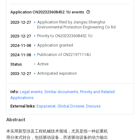
Application CN202323608452.1U events
Application filed by Jiangsu Shenghui
2023-12-27
Environmental Protection Engineering Co ltd
Priority to CN202323608452.1U
2023-12-27
Application granted
2024-11-08
Publication of CN221971114U
2024-11-08
Active
Status
Anticipated expiration
2033-12-27
Info
Legal events
Similar documents
Priority and Related
Applications
External links
Espacenet
Global Dossier
Discuss
Abstract
本实用新型涉及工程机械技术领域，尤其是指一种起重机
用分体式转台，包括驱动设备，所述驱动设备的动力输出