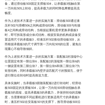
备，通过滑动板503固定支撑板504，让承载板3抵触在第
一万向轮505上转动，提高承载力的同时降低摩擦提高流
畅度。
作为上述技术方案进一步的实施方案：滑动板503通过液
压杆502与滑槽506之间构成滑动结构，滑动板503与衔接
板4之间构成滑动结构，当根据起重机需求更换承载板3
时，即可拆装形成分体式结构，根据安装的机构或设备安
置适用尺寸的承载板3，经液压杆502推动滑动板503，从
而根据承载板3的尺寸调节第一万向轮505的位置，避免出
现重心不稳导致倾斜。
作为上述技术方案进一步的实施方案：装配板2的顶端中心
位置固定有第一限位块6，装配板2的顶端第一限位块6的
一侧设置有第二限位块7，第一限位块6和第二限位块7为
矩形结构，同时承载板3内壁开设匹配尺寸的预留孔，便于
进行限位在转动时提高推送力度。
具体实施时，当承载板3跟随装配板2进行转动时，经滑动
板503固定的支撑板504，让第一万向轮505滑动抵触在承
载板3的底端，提高承载板3的承载力，并保持转动的流畅
度，当需要根据不同起重机进行更换适用尺寸的承载板3
时，液压杆502在安装板501的支撑下，推导滑动板503沿