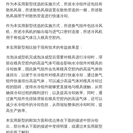
作为本实用新型优选的实施方式，所述水冷组件还包括有
散热风扇，所述散热风扇设置在散热管道的一侧，所述散
热风扇用于对散热管道进行快速冷却。
作为本实用新型优选的实施方式，所述换气组件包括冷风
机，所述冷风机的输出端与进气口密封连接，所述冷风机
用于将低温气体注入模具空腔内。
本实用新型相比较于现有技术的有益效果是：
当泡沫成型机完成泡沫成型后需要对模具进行冷却时，滞
留在模具空腔内的高温气体可能会影响水冷组件对模具的
冷却效果，因此换气组件会先将模具空腔内的高温气体快
速排出，以便于水冷组件对模具进行快速冷却，通过换气
组件快速排出高温气体，可以减少高温气体对模具冷却过
程的阻碍，使得水冷组件能够更直接地与模具接触，从而
确保冷却过程的顺利进行，以及提高冷却效率。同时，通
过换气组件先排除滞留在模具空腔内的高温气体，还可以
减少水冷组件的冷却负担，从而缩短整体的冷却时间，提
高生产效率。
本实用新型的附加方面和优点将在下面的描述中部分给
出，部分将从下面的描述中变得明显，或通过本实用新型
的实践了解到。