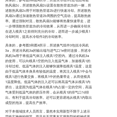
具体的，参考图3和图4所示，所述水冷组件2还包括有散
热风扇2c，所述散热风扇2c设置在散热管道2b的一侧，所
述散热风扇2c用于对散热管道2b进行快速冷却。所述散热
风扇2c通过加速散热管道2b周围的空气流动，提高散热效
率。通过强制对流，散热风扇2c能够将热量快速带走，进
一步增强散热管道2b的冷却效果，从而进一步确保冷却水
在进入模具1之前得到充分的冷却，进而进一步减少模具1
冷却时间，提高水冷组件2的冷却效率。
具体的，参考图3和图4所示，所述换气组件3包括冷风机
3a，所述冷风机3a的输出端与进气口1e密封连接，所述冷
风机3a用于将低温气体注入模具1空腔内。通过冷风机3a
的使用，可以向模具1空腔内注入低温气体，加速模具1的
冷却过程。低温气体的注入能够快速降低模具1温度，这是
由于低温气体本身具有较低的温度，将其注入模具1中会与
模具1进行热量交换，将模具1中的热量带走，从而使模具
1温度降低。低温气体的注入还可以将高温气体从模具1内
挤出，这是因为低温气体在模具1内占据一定的空间，高温
气体受到低温气体的挤压作用，会从模具1的排气口1d排
出。有利于提高冷却效率。还可以更容易地从模具1内取出
成型的泡沫，提高生产效率。
对于本领域技术人员而言，显然本实用新型不限于上述示
范性实施例的细节，而且在不背离本实用新型的精神或基