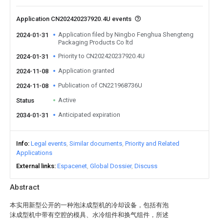
Application CN202420237920.4U events
Application filed by Ningbo Fenghua Shengteng
2024-01-31
Packaging Products Co ltd
Priority to CN202420237920.4U
2024-01-31
Application granted
2024-11-08
Publication of CN221968736U
2024-11-08
Active
Status
Anticipated expiration
2034-01-31
Info
Legal events
Similar documents
Priority and Related
Applications
External links
Espacenet
Global Dossier
Discuss
Abstract
本实用新型公开的一种泡沫成型机的冷却设备，包括有泡
沫成型机中带有空腔的模具、水冷组件和换气组件，所述