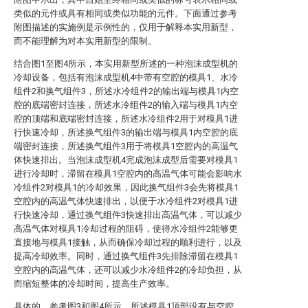
类似的元件或具有相同或类似功能的元件。下面通过参考
附图描述的实施例是示例性的，仅用于解释本实用新型，
而不能理解为对本实用新型的限制。
结合图1至图4所示，本实用新型所述的一种泡沫成型机的
冷却设备，包括有泡沫成型机4中带有空腔的模具1、水冷
组件2和换气组件3，所述水冷组件2的输出端与模具1内空
腔的底端密封连接，所述水冷组件2的输入端与模具1内空
腔的顶端和底端密封连接，所述水冷组件2用于对模具1进
行快速冷却，所述换气组件3的输出端与模具1内空腔的底
端密封连接，所述换气组件3用于将模具1空腔内的高温气
体快速排出。当泡沫成型机4完成泡沫成型后需要对模具1
进行冷却时，滞留在模具1空腔内的高温气体可能会影响水
冷组件2对模具1的冷却效果，因此换气组件3会先将模具1
空腔内的高温气体快速排出，以便于水冷组件2对模具1进
行快速冷却，通过换气组件3快速排出高温气体，可以减少
高温气体对模具1冷却过程的阻碍，使得水冷组件2能够更
直接地与模具1接触，从而确保冷却过程的顺利进行，以及
提高冷却效率。同时，通过换气组件3先排除滞留在模具1
空腔内的高温气体，还可以减少水冷组件2的冷却负担，从
而缩短整体的冷却时间，提高生产效率。
具体的，参考图3和图4所示，所述模具1顶部设有与空腔