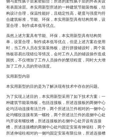
侧与柔性腻子层紧密贴合；所述的柔性腻子层的外表美设
有表面涂层。本实用新型所述的一种建筑节能装饰板，结
构设计合理，保温性能好，且稳定性高，硬度与强度均符
合建筑标准，节能、环保，本实用新型具有结构简单，设
置合理，制作成本低等优点。
虽然上述方案具有节能、环保，本实用新型具有结构简
单，设置合理，制作成本低等优点，但是上述方案在使用
时，当工作人员在安装装饰板，进行拼接铺设时，两个装
饰板容易出现错位等情况，会对工作人员的铺设操作造成
困扰，不仅增加了工作人员操作的繁琐程度，同时大大增
加了工作人员的劳动强度。
实用新型内容
本实用新型的目的是为了解决现有技术中存在的问题。
为了实现上述目的，本实用新型采用了如下技术方案：一
种建筑节能装饰板，包括连接板，所述连接板的两侧中心
处均活动连接有法兰件，两个所述法兰件相对的一侧中心
处均螺纹连接有第一螺栓，两个所述法兰件的底侧中心处
均开设有螺纹槽，所述连接板的右侧中心处开设有连接
槽，所述连接槽的两侧中心处均固定安装有伸缩柱，两个
所述伸缩柱相对的一侧均固定安装有限位块，所述连接槽