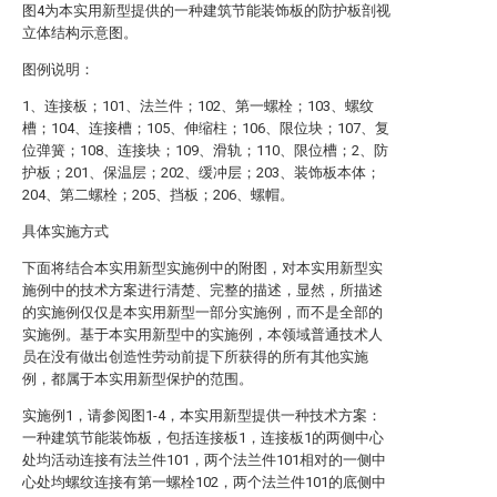
图4为本实用新型提供的一种建筑节能装饰板的防护板剖视
立体结构示意图。
图例说明：
1、连接板；101、法兰件；102、第一螺栓；103、螺纹
槽；104、连接槽；105、伸缩柱；106、限位块；107、复
位弹簧；108、连接块；109、滑轨；110、限位槽；2、防
护板；201、保温层；202、缓冲层；203、装饰板本体；
204、第二螺栓；205、挡板；206、螺帽。
具体实施方式
下面将结合本实用新型实施例中的附图，对本实用新型实
施例中的技术方案进行清楚、完整的描述，显然，所描述
的实施例仅仅是本实用新型一部分实施例，而不是全部的
实施例。基于本实用新型中的实施例，本领域普通技术人
员在没有做出创造性劳动前提下所获得的所有其他实施
例，都属于本实用新型保护的范围。
实施例1，请参阅图1-4，本实用新型提供一种技术方案：
一种建筑节能装饰板，包括连接板1，连接板1的两侧中心
处均活动连接有法兰件101，两个法兰件101相对的一侧中
心处均螺纹连接有第一螺栓102，两个法兰件101的底侧中