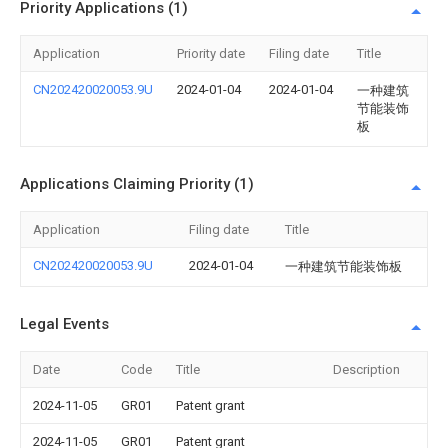
Priority Applications (1)
Application
Priority date
Filing date
Title
CN202420020053.9U
2024-01-04
2024-01-04
一种建筑
节能装饰
板
Applications Claiming Priority (1)
Application
Filing date
Title
CN202420020053.9U
2024-01-04
一种建筑节能装饰板
Legal Events
Date
Code
Title
Description
2024-11-05
GR01
Patent grant
2024-11-05
GR01
Patent grant