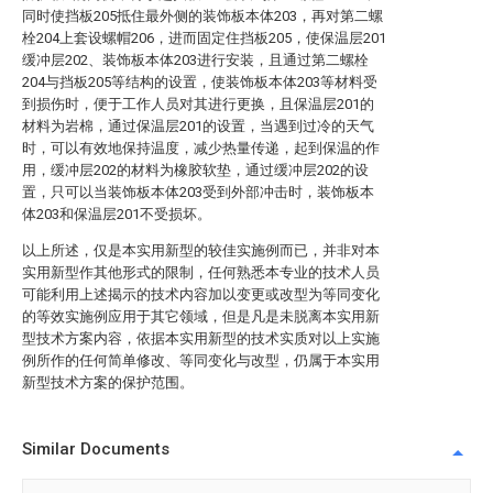
同时使挡板205抵住最外侧的装饰板本体203，再对第二螺
栓204上套设螺帽206，进而固定住挡板205，使保温层201
缓冲层202、装饰板本体203进行安装，且通过第二螺栓
204与挡板205等结构的设置，使装饰板本体203等材料受
到损伤时，便于工作人员对其进行更换，且保温层201的
材料为岩棉，通过保温层201的设置，当遇到过冷的天气
时，可以有效地保持温度，减少热量传递，起到保温的作
用，缓冲层202的材料为橡胶软垫，通过缓冲层202的设
置，只可以当装饰板本体203受到外部冲击时，装饰板本
体203和保温层201不受损坏。
以上所述，仅是本实用新型的较佳实施例而已，并非对本
实用新型作其他形式的限制，任何熟悉本专业的技术人员
可能利用上述揭示的技术内容加以变更或改型为等同变化
的等效实施例应用于其它领域，但是凡是未脱离本实用新
型技术方案内容，依据本实用新型的技术实质对以上实施
例所作的任何简单修改、等同变化与改型，仍属于本实用
新型技术方案的保护范围。
Similar Documents