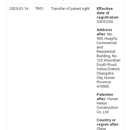
2025-01-14
TR01
Transfer of patent right
Effective
date of
registration
:
20241230
Address
after
: No.
905, Huayifu
Commercial
and
Residential
Building, No.
123 Shaoshan
South Road,
Yuhua District,
Changsha
City, Hunan
Province
410000
Patentee
after
: Hunan
Hexun
Construction
Co.,Ltd.
Country or
region after
:
China