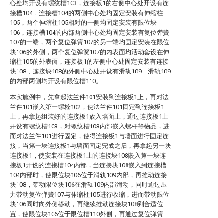
心处均开设有螺纹槽103，连接板1的右侧中心处开设有连
接槽104，连接槽104的两侧中心处均固定安装有伸缩柱
105，两个伸缩柱105相对的一侧均固定安装有限位块
106，连接槽104的内部两侧中心处均固定安装有复位弹簧
107的一端，两个复位弹簧107的另一端均固定安装在限位
块106的外侧，两个复位弹簧107的内表面均活动套设在伸
缩柱105的外表面，连接板1的左侧中心处固定安装有连接
块108，连接块108的外侧中心处开设有滑轨109，滑轨109
的内部两侧均开设有限位槽110。
本实施例中，先拿起法兰件101安装到连接板1上，再对法
兰件101嵌入第一螺栓102，使法兰件101固定到连接板1
上，再拿起组装好的连接板1放入墙面上，通过连接板1上
开设有螺纹槽103，对螺纹槽103内部嵌入螺杆等物品，进
而对法兰件101进行固定，使得连接板1与墙面进行固定连
接，当第一块连接板1与墙面固定完成之后，再拿起另一块
连接板1，使安装在连接板1上的连接块108嵌入第一块连
接板1开设的连接槽104内部，当连接块108嵌入到连接槽
104内部时，使限位块106位于滑轨109内部，再推动连接
块108，带动限位块106在滑轨109内部滑动，同时通过压
力带动复位弹簧107与伸缩柱105进行收缩，进而带动限位
块106同时向外侧移动，再继续推动连接块108到合适位
置，使限位块106位于限位槽110外侧，再通过复位弹簧