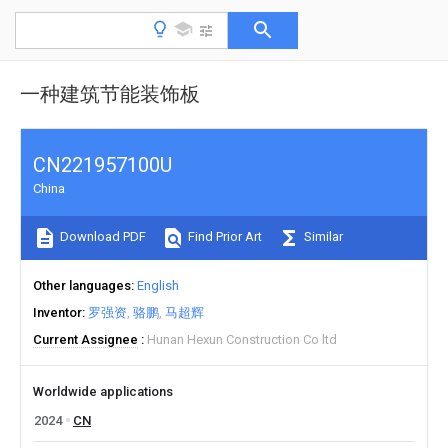
一种建筑节能装饰板
CN221957100U
China
Download PDF
Find Prior Art
Similar
Other languages
English
Inventor
罗强资
骆鹏
马超辉
Current Assignee
Hunan Hexun Construction Co ltd
Worldwide applications
2024
CN