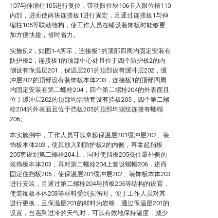
107与伸缩柱105进行复位，带动限位块106卡入限位槽110
内部，进而使两块连接板1进行固定，且通过连接板1与伸
缩柱105等联动结构，使工作人员在铺设装饰板时能够更
加方便快捷，省时省力。
实施例2，如图1-4所示，连接板1的顶部四周均固定安装有
防护板2，连接板1的顶部中心处且位于四个防护板2的内
侧设有保温层201，保温层201的顶部设有缓冲层202，缓
冲层202的顶部设有装饰板本体203，连接板1的顶部四周
均固定安装有第二螺栓204，四个第二螺栓204的外表面且
位于缓冲层202的顶部均活动套设有挡板205，四个第二螺
栓204的外表面且位于挡板205的顶部均螺纹连接有螺帽
206。
本实施例中，工作人员可以拿起保温层201缓冲层202、装
饰板本体203，使其放入到防护板2的内侧，再拿起挡板
205套设到第二螺栓204上，同时使挡板205抵住最外侧的
装饰板本体203，再对第二螺栓204上套设螺帽206，进而
固定住挡板205，使保温层201缓冲层202、装饰板本体203
进行安装，且通过第二螺栓204与挡板205等结构的设置，
使装饰板本体203等材料受到损伤时，便于工作人员对其
进行更换，且保温层201的材料为岩棉，通过保温层201的
设置，当遇到过冷的天气时，可以有效地保持温度，减少