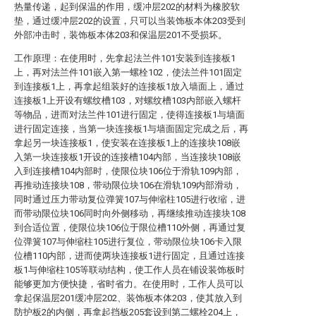
热量传递，起到保温的作用，缓冲层202的材料为橡胶软
垫，通过缓冲层202的设置，只可以当装饰板本体203受到
外部冲击时，装饰板本体203和保温层201不受损坏。
工作原理：在使用时，先拿起法兰件101安装到连接板1
上，再对法兰件101嵌入第一螺栓102，使法兰件101固定
到连接板1上，再拿起组装好的连接板1放入墙面上，通过
连接板1上开设有螺纹槽103，对螺纹槽103内部嵌入螺杆
等物品，进而对法兰件101进行固定，使得连接板1与墙面
进行固定连接，当第一块连接板1与墙面固定完成之后，再
拿起另一块连接板1，使安装在连接板1上的连接块108嵌
入第一块连接板1开设的连接槽104内部，当连接块108嵌
入到连接槽104内部时，使限位块106位于滑轨109内部，
再推动连接块108，带动限位块106在滑轨109内部滑动，
同时通过压力带动复位弹簧107与伸缩柱105进行收缩，进
而带动限位块106同时向外侧移动，再继续推动连接块108
到合适位置，使限位块106位于限位槽110外侧，再通过复
位弹簧107与伸缩柱105进行复位，带动限位块106卡入限
位槽110内部，进而使两块连接板1进行固定，且通过连接
板1与伸缩柱105等联动结构，使工作人员在铺设装饰板时
能够更加方便快捷，省时省力。在使用时，工作人员可以
拿起保温层201缓冲层202、装饰板本体203，使其放入到
防护板2的内侧，再拿起挡板205套设到第二螺栓204上，