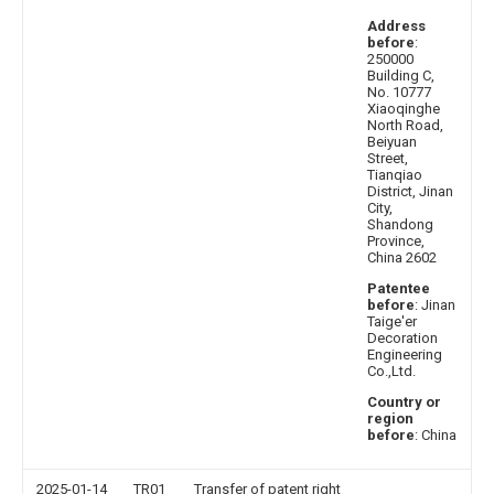
Address
before
:
250000
Building C,
No. 10777
Xiaoqinghe
North Road,
Beiyuan
Street,
Tianqiao
District, Jinan
City,
Shandong
Province,
China 2602
Patentee
before
: Jinan
Taige'er
Decoration
Engineering
Co.,Ltd.
Country or
region
before
: China
2025-01-14
TR01
Transfer of patent right