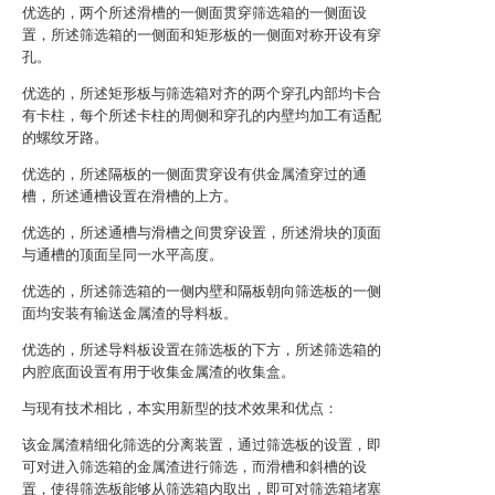
优选的，两个所述滑槽的一侧面贯穿筛选箱的一侧面设
置，所述筛选箱的一侧面和矩形板的一侧面对称开设有穿
孔。
优选的，所述矩形板与筛选箱对齐的两个穿孔内部均卡合
有卡柱，每个所述卡柱的周侧和穿孔的内壁均加工有适配
的螺纹牙路。
优选的，所述隔板的一侧面贯穿设有供金属渣穿过的通
槽，所述通槽设置在滑槽的上方。
优选的，所述通槽与滑槽之间贯穿设置，所述滑块的顶面
与通槽的顶面呈同一水平高度。
优选的，所述筛选箱的一侧内壁和隔板朝向筛选板的一侧
面均安装有输送金属渣的导料板。
优选的，所述导料板设置在筛选板的下方，所述筛选箱的
内腔底面设置有用于收集金属渣的收集盒。
与现有技术相比，本实用新型的技术效果和优点：
该金属渣精细化筛选的分离装置，通过筛选板的设置，即
可对进入筛选箱的金属渣进行筛选，而滑槽和斜槽的设
置，使得筛选板能够从筛选箱内取出，即可对筛选箱堵塞