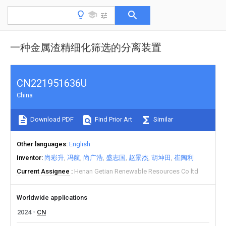
一种金属渣精细化筛选的分离装置
CN221951636U
China
Download PDF
Find Prior Art
Similar
Other languages
English
Inventor
尚彩升
冯航
尚广浩
盛志国
赵景杰
胡坤田
崔陶利
Current Assignee
Henan Getian Renewable Resources Co ltd
Worldwide applications
2024
CN