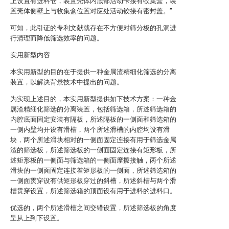
上设置有进料仓，装置壳体内底部活动卡接有收集盒，装
置壳体侧壁上与收集盒位置对应处活动铰接有密封盖。”
可知，此引证的专利文献就存在不方便对筛分板的孔洞进
行清理而降低筛选效率的问题。
实用新型内容
本实用新型的目的在于提供一种金属渣精细化筛选的分离
装置，以解决背景技术中提出的问题。
为实现上述目的，本实用新型提供如下技术方案：一种金
属渣精细化筛选的分离装置，包括筛选箱，所述筛选箱的
内腔底面固定安装有隔板，所述隔板的一侧面和筛选箱的
一侧内壁均开设有滑槽，两个所述滑槽的内腔均设有滑
块，两个所述滑块相对的一侧面固定连接有用于筛选金属
渣的筛选板，所述筛选板的一侧面固定连接有矩形板，所
述矩形板的一侧面与筛选箱的一侧面摩擦接触，两个所述
滑块的一侧面固定连接着矩形板的一侧面，所述筛选箱的
一侧面贯穿设有供矩形板穿过的斜槽，所述斜槽与两个滑
槽贯穿设置，所述筛选箱的顶面设有用于进料的进料口。
优选的，两个所述滑槽之间交错设置，所述筛选板的角度
呈从上到下设置。