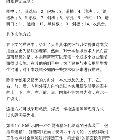
附图标记说明：
图中：1、筛选箱；2、隔板；3、滑槽；4、滑块；5、筛
选板；6、矩形板；7、斜槽；8、穿孔；9、卡柱；10、进
料口；11、通槽；12、导料板；13、斜板；14、收集盒。
具体实施方式
在下文的描述中，给出了大量具体的细节以便提供对本实
用新型更为彻底的理解。然而，对于本领域技术人员而言
显而易见的是，本实用新型可以无需一个或多个这些细节
而得以实施。在其他的例子中，为了避免与本实用新型发
生混淆，对于本领域公知的一些技术特征未进行描述。
除非单独定义指出的方向外，本文涉及的上、下、左、
右、前、后、内和外等方向均是以本实用新型所示的图中
的上、下、左、右、前、后、内和外等方向为准，在此一
并说明。
连接方式可以采用粘接、焊接、螺栓连接等等现有方式，
以实际需要为准。
如图1至图5所示的一种金属渣精细化筛选的分离装置，包
括筛选箱1，筛选箱1底面可安装四个万向轮，方便移动到
工作地点对金属渣进行筛选工作，筛选箱1的顶面设有用于