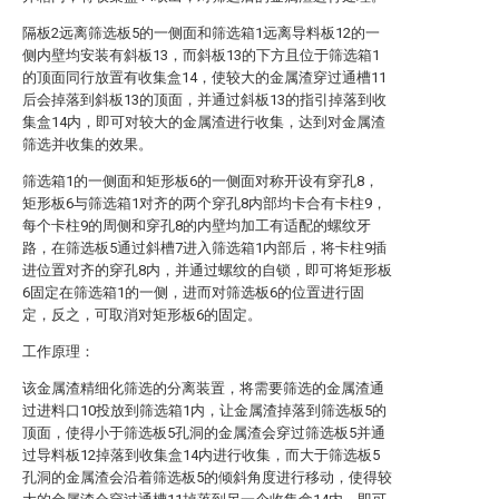
隔板2远离筛选板5的一侧面和筛选箱1远离导料板12的一
侧内壁均安装有斜板13，而斜板13的下方且位于筛选箱1
的顶面同行放置有收集盒14，使较大的金属渣穿过通槽11
后会掉落到斜板13的顶面，并通过斜板13的指引掉落到收
集盒14内，即可对较大的金属渣进行收集，达到对金属渣
筛选并收集的效果。
筛选箱1的一侧面和矩形板6的一侧面对称开设有穿孔8，
矩形板6与筛选箱1对齐的两个穿孔8内部均卡合有卡柱9，
每个卡柱9的周侧和穿孔8的内壁均加工有适配的螺纹牙
路，在筛选板5通过斜槽7进入筛选箱1内部后，将卡柱9插
进位置对齐的穿孔8内，并通过螺纹的自锁，即可将矩形板
6固定在筛选箱1的一侧，进而对筛选板6的位置进行固
定，反之，可取消对矩形板6的固定。
工作原理：
该金属渣精细化筛选的分离装置，将需要筛选的金属渣通
过进料口10投放到筛选箱1内，让金属渣掉落到筛选板5的
顶面，使得小于筛选板5孔洞的金属渣会穿过筛选板5并通
过导料板12掉落到收集盒14内进行收集，而大于筛选板5
孔洞的金属渣会沿着筛选板5的倾斜角度进行移动，使得较