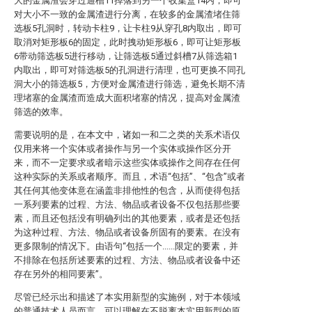
大的金属渣会穿过通槽11掉落到另一个收集盒14内，即可
对大小不一致的金属渣进行分离，在较多的金属渣堵住筛
选板5孔洞时，转动卡柱9，让卡柱9从穿孔8内取出，即可
取消对矩形板6的固定，此时拽动矩形板6，即可让矩形板
6带动筛选板5进行移动，让筛选板5通过斜槽7从筛选箱1
内取出，即可对筛选板5的孔洞进行清理，也可更换不同孔
洞大小的筛选板5，方便对金属渣进行筛选，避免长期不清
理堵塞的金属渣而造成大面积堵塞的情况，提高对金属渣
筛选的效率。
需要说明的是，在本文中，诸如一和二之类的关系术语仅
仅用来将一个实体或者操作与另一个实体或操作区分开
来，而不一定要求或者暗示这些实体或操作之间存在任何
这种实际的关系或者顺序。而且，术语“包括”、“包含”或者
其任何其他变体意在涵盖非排他性的包含，从而使得包括
一系列要素的过程、方法、物品或者设备不仅包括那些要
素，而且还包括没有明确列出的其他要素，或者是还包括
为这种过程、方法、物品或者设备所固有的要素。在没有
更多限制的情况下。由语句“包括一个......限定的要素，并
不排除在包括所述要素的过程、方法、物品或者设备中还
存在另外的相同要素”。
尽管已经示出和描述了本实用新型的实施例，对于本领域
的普通技术人员而言，可以理解在不脱离本实用新型的原