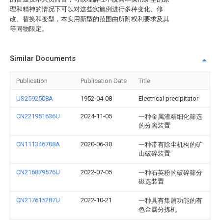
理和精神的情况下可以对这些实施例进行多种变化、修
改、替换和变型，本实用新型的范围由所附权利要求及其
等同物限定。
Similar Documents
Publication
Publication Date
Title
US2592508A
1952-04-08
Electrical precipitator
CN221951636U
2024-11-05
一种金属渣精细化筛选
的分离装置
CN111346708A
2020-06-30
一种带有除尘机构的矿
山破碎装置
CN216879576U
2022-07-05
一种石英粉的破碎筛分
磁选装置
CN217615287U
2022-10-21
一种具有集屑功能的有
色金属分拣机