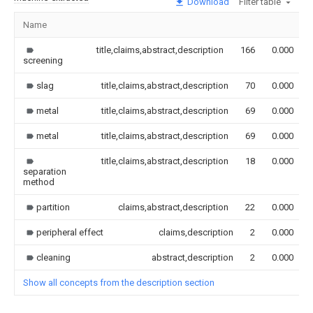
Download
Filter table
Name
title,claims,abstract,description
166
0.000
screening
slag
title,claims,abstract,description
70
0.000
metal
title,claims,abstract,description
69
0.000
metal
title,claims,abstract,description
69
0.000
title,claims,abstract,description
18
0.000
separation
method
partition
claims,abstract,description
22
0.000
peripheral effect
claims,description
2
0.000
cleaning
abstract,description
2
0.000
Show all concepts from the description section