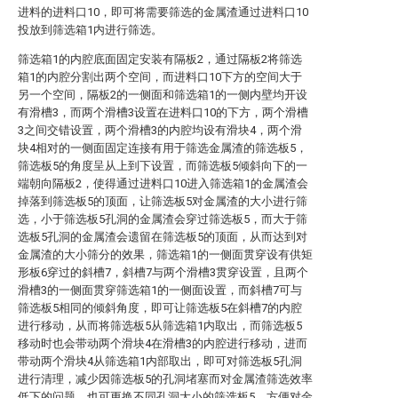
进料的进料口10，即可将需要筛选的金属渣通过进料口10
投放到筛选箱1内进行筛选。
筛选箱1的内腔底面固定安装有隔板2，通过隔板2将筛选
箱1的内腔分割出两个空间，而进料口10下方的空间大于
另一个空间，隔板2的一侧面和筛选箱1的一侧内壁均开设
有滑槽3，而两个滑槽3设置在进料口10的下方，两个滑槽
3之间交错设置，两个滑槽3的内腔均设有滑块4，两个滑
块4相对的一侧面固定连接有用于筛选金属渣的筛选板5，
筛选板5的角度呈从上到下设置，而筛选板5倾斜向下的一
端朝向隔板2，使得通过进料口10进入筛选箱1的金属渣会
掉落到筛选板5的顶面，让筛选板5对金属渣的大小进行筛
选，小于筛选板5孔洞的金属渣会穿过筛选板5，而大于筛
选板5孔洞的金属渣会遗留在筛选板5的顶面，从而达到对
金属渣的大小筛分的效果，筛选箱1的一侧面贯穿设有供矩
形板6穿过的斜槽7，斜槽7与两个滑槽3贯穿设置，且两个
滑槽3的一侧面贯穿筛选箱1的一侧面设置，而斜槽7可与
筛选板5相同的倾斜角度，即可让筛选板5在斜槽7的内腔
进行移动，从而将筛选板5从筛选箱1内取出，而筛选板5
移动时也会带动两个滑块4在滑槽3的内腔进行移动，进而
带动两个滑块4从筛选箱1内部取出，即可对筛选板5孔洞
进行清理，减少因筛选板5的孔洞堵塞而对金属渣筛选效率
低下的问题，也可更换不同孔洞大小的筛选板5，方便对金