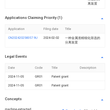
离装置
Applications Claiming Priority (1)
Application
Filing date
Title
CN202420258357.9U
2024-02-02
一种金属渣精细化筛选的
分离装置
Legal Events
Date
Code
Title
Description
2024-11-05
GR01
Patent grant
2024-11-05
GR01
Patent grant
Concepts
machine-extracted