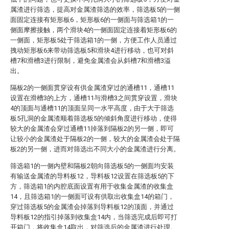
属渣进行筛选，提高对金属渣筛选的效率，筛选板5的一侧
面固定连接有矩形板6，矩形板6的一侧面与筛选箱1的一
侧面摩擦接触，两个滑块4的一侧面固定连接着矩形板6的
一侧面，矩形板5处于筛选箱1的一侧，方便工作人员通过
拽动矩形板6来带动筛选板5和滑块4进行移动，也可对斜
槽7和滑槽3进行限制，避免金属渣会从斜槽7和滑槽3溢
出。
隔板2的一侧面贯穿设有供金属渣穿过的通槽11，通槽11
设置在滑槽3的上方，通槽11与滑槽3之间贯穿设置，滑块
4的顶面与通槽11的顶面呈同一水平高度，由于大于筛选
板5孔洞的金属渣顺着筛选板5的倾斜角度进行移动，使得
较大的金属渣会穿过通槽11掉落到隔板2的另一侧，即可
让较小的金属渣处于隔板2的一侧，较大的金属渣会处于隔
板2的另一侧，进而对筛选出不同大小的金属渣进行分离。
筛选箱1的一侧内壁和隔板2朝向筛选板5的一侧面均安装
有输送金属渣的导料板12，导料板12设置在筛选板5的下
方，筛选箱1的内腔底面设置有用于收集金属渣的收集盒
14，且筛选箱1的一侧面可设有供取出收集盒14的箱门，
穿过筛选板5的金属渣会掉落到导料板12的顶面，并通过
导料板12的指引掉落到收集盒14内，当筛选完成后即可打
开箱门，将收集盒14取出，对筛选后的金属渣进行处理。