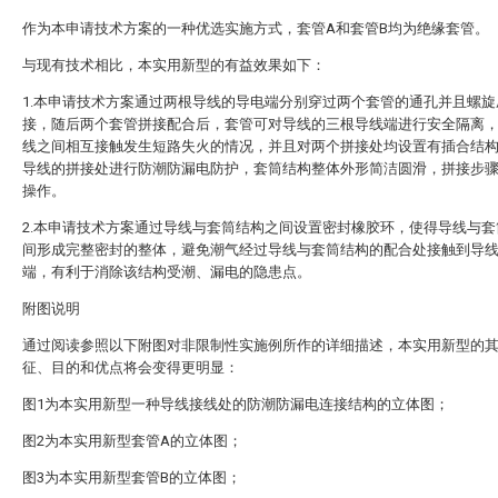
作为本申请技术方案的一种优选实施方式，套管A和套管B均为绝缘套管。
与现有技术相比，本实用新型的有益效果如下：
1.本申请技术方案通过两根导线的导电端分别穿过两个套管的通孔并且螺旋
接，随后两个套管拼接配合后，套管可对导线的三根导线端进行安全隔离
线之间相互接触发生短路失火的情况，并且对两个拼接处均设置有插合结
导线的拼接处进行防潮防漏电防护，套筒结构整体外形简洁圆滑，拼接步
操作。
2.本申请技术方案通过导线与套筒结构之间设置密封橡胶环，使得导线与套
间形成完整密封的整体，避免潮气经过导线与套筒结构的配合处接触到导
端，有利于消除该结构受潮、漏电的隐患点。
附图说明
通过阅读参照以下附图对非限制性实施例所作的详细描述，本实用新型的
征、目的和优点将会变得更明显：
图1为本实用新型一种导线接线处的防潮防漏电连接结构的立体图；
图2为本实用新型套管A的立体图；
图3为本实用新型套管B的立体图；