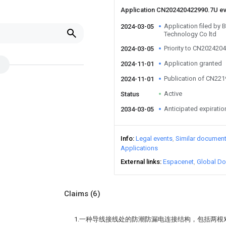
Application CN202420422990.7U e
Application filed by
2024-03-05
Technology Co ltd
Priority to CN202420
2024-03-05
Application granted
2024-11-01
Publication of CN22
2024-11-01
Active
Status
Anticipated expiratio
2034-03-05
Info
Legal events
Similar documen
Applications
External links
Espacenet
Global Do
Claims
(6)
1.一种导线接线处的防潮防漏电连接结构，包括两根