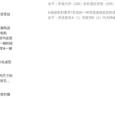
在于：所述凸环（202）的长度比管套（203）
6.根据权利要求1所述的一种导线接线处的防
了背景技
在于：所述套管A（1）和套管B（2）均为绝
防漏电连
漏电机
部均设置
一侧的端
管A一侧
体化成型
同尺寸的
螺纹孔，
，密封橡