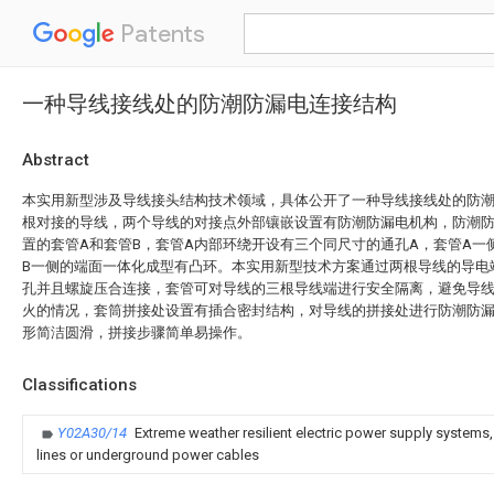
Patents
一种导线接线处的防潮防漏电连接结构
Abstract
本实用新型涉及导线接头结构技术领域，具体公开了一种导线接线处的防
根对接的导线，两个导线的对接点外部镶嵌设置有防潮防漏电机构，防潮
置的套管A和套管B，套管A内部环绕开设有三个同尺寸的通孔A，套管A一
B一侧的端面一体化成型有凸环。本实用新型技术方案通过两根导线的导电
孔并且螺旋压合连接，套管可对导线的三根导线端进行安全隔离，避免导
火的情况，套筒拼接处设置有插合密封结构，对导线的拼接处进行防潮防
形简洁圆滑，拼接步骤简单易操作。
Classifications
Y02A30/14
Extreme weather resilient electric power supply systems
lines or underground power cables