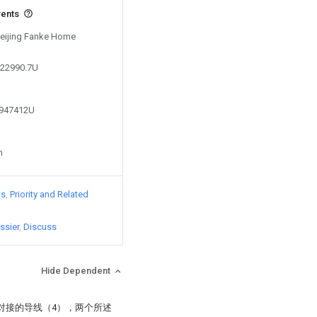
vents
 Beijing Fanke Home
422990.7U
1947412U
n
ts
Priority and Related
ssier
Discuss
Hide Dependent
对接的导线（4），两个所述