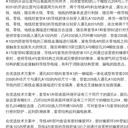
A102的开设位置均沿着圆周方向对齐，同理套管B2的三个螺纹孔204与三
B201的开设位置均沿着圆周方向对齐，两个导线4均剥去绝缘外皮，露出
线、地线，随后将火线、零线、地线的绝缘表皮进行剥除，随后将一根导
线、零线、地线经套管A1的导线腔体分别穿入通孔A102内部，将另一根导
线、零线、地线经套管B2的导线腔体分别穿入通孔B201内部，依次将两个
线、零线、地线金属端进行螺旋压合连接，随后将套管A1和套管B2进行对
使得管套203插入通孔A102内部，凸环202插入凹环槽103内部，管套203
A102内部使得导线的三根线金属端进行隔离，避免导线4内部火零地线之
接触发生短路失火的情况，随后将螺钉5穿过圆孔6与螺纹孔204螺纹连接
A1与套管B2紧固连接，导线4与套筒的导线腔体101之间通过设置密封橡胶
密封，使得导线4与套筒结构之间形成完整密封的整体，避免潮气经过导线
结构的配合处接触到导线导电端，有利于消除该结构受潮、漏电的隐患点
在优选技术方案中，通孔B201朝向套管A1的一侧端面一体化成型有管套20
203的外径尺寸与通孔A102的内径尺寸一致，管套203插入通孔A102内部
导线内部三根线金属连接端进行安全隔离，避免交叉接触发生短路现象。
在优选技术方案中，套管A1外部表面环绕开设有三个同尺寸的圆孔6，圆孔
嵌设置有螺钉5，凸环202外部表面环绕开设有三个同尺寸的螺纹孔204，螺
纹孔204螺纹连接，凸环202插入凹环槽103内部，可对套管A1与套管B2的
行密封防护，起到防潮效果，套管结构起到漏电效果。
在优选技术方案中，导线4外部均套设有密封橡胶环3，密封橡胶环3外壁贴
腔体101内壁表面，导线4与套筒的导线腔体101之间通过设置密封橡胶环3