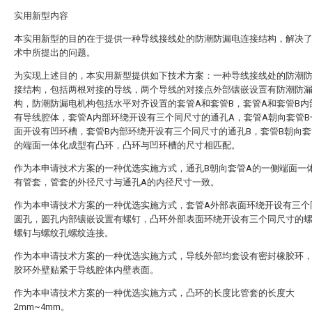
实用新型内容
本实用新型的目的在于提供一种导线接线处的防潮防漏电连接结构，解决
术中所提出的问题。
为实现上述目的，本实用新型提供如下技术方案：一种导线接线处的防潮
接结构，包括两根对接的导线，两个导线的对接点外部镶嵌设置有防潮防
构，防潮防漏电机构包括水平对齐设置的套管A和套管B，套管A和套管B内
有导线腔体，套管A内部环绕开设有三个同尺寸的通孔A，套管A朝向套管B
面开设有凹环槽，套管B内部环绕开设有三个同尺寸的通孔B，套管B朝向套
的端面一体化成型有凸环，凸环与凹环槽的尺寸相匹配。
作为本申请技术方案的一种优选实施方式，通孔B朝向套管A的一侧端面一
有管套，管套的外径尺寸与通孔A的内径尺寸一致。
作为本申请技术方案的一种优选实施方式，套管A外部表面环绕开设有三个
圆孔，圆孔内部镶嵌设置有螺钉，凸环外部表面环绕开设有三个同尺寸的
螺钉与螺纹孔螺纹连接。
作为本申请技术方案的一种优选实施方式，导线外部均套设有密封橡胶环
胶环外壁贴紧于导线腔体内壁表面。
作为本申请技术方案的一种优选实施方式，凸环的长度比管套的长度大
2mm~4mm。