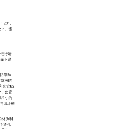
；201、
；5、螺
案进行清
，而不是
的防潮防
有防潮防
和套管B2
2，套管
同尺寸的
2与凹环槽
的材质制
个通孔