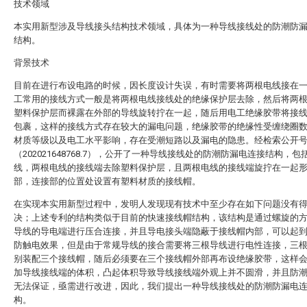
技术领域
本实用新型涉及导线接头结构技术领域，具体为一种导线接线处的防潮防
结构。
背景技术
目前在进行布设电路的时候，因长度设计失误，有时需要将两根电线接在
工常用的接线方式一般是将两根电线接线处的绝缘保护层去除，然后将两
塑料保护层而裸露在外部的导线旋转拧在一起，随后用电工绝缘胶带将接
包裹，这样的接线方式存在较大的漏电问题，绝缘胶带的绝缘性受缠绕圈
材质等级以及电工水平影响，存在受潮短路以及漏电的隐患。经检索公开
（202021648768.7），公开了一种导线接线处的防潮防漏电连接结构，包
线，两根电线的接线端去除塑料保护层，且两根电线的接线端旋拧在一起
部，连接部的位置处设置有塑料材质的接线帽。
在实现本实用新型过程中，发明人发现现有技术中至少存在如下问题没有
决；上述专利的结构类似于目前的快速接线帽结构，该结构是通过螺旋的
导线的导电端进行压合连接，并且导电接头端隐蔽于接线帽内部，可以起
防触电效果，但是由于常规导线的接合需要将三根导线进行电性连接，三
别装配三个接线帽，随后必须要在三个接线帽外部再布设绝缘胶带，这样
加导线接线端的体积，凸起体积导致导线接线端外观上并不圆滑，并且防
无法保证，亟需进行改进，因此，我们提出一种导线接线处的防潮防漏电
构。