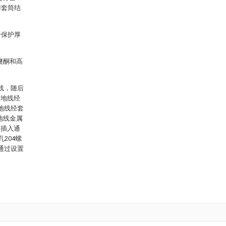
与套筒结
于保护厚
醚酮和高
线，随后
、地线经
地线经套
地线金属
3插入通
204螺
通过设置