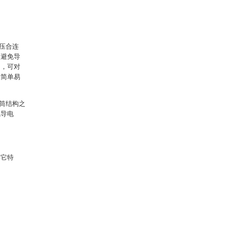
压合连
，避免导
构，可对
骤简单易
筒结构之
线导电
其它特