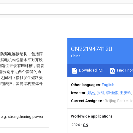
CN221947412U
潮防漏电连接结构，包括两
China
防漏电机构包括水平对齐设
侧端面开设有凹环槽，套管
Download PDF
Find Prior
端分别穿过两个套管的通
线之间相互接触发生短路失
漏电防护，套筒结构整体外
Other languages
English
Inventor
郑杰
张凯
李佳儒
王庆玲
Current Assignee
Beijing Fanke H
Worldwide applications
, e.g. strengthening power
2024
CN