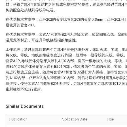
封，使得导线4与套筒结构之间形成完整密封的整体，避免潮气经过导线4
构的配合处接触到导线导电端。
在优选技术方案中，凸环202的长度比管套203的长度大3mm，凸环202用
度较薄的管套203。
在优选技术方案中，套管A1和套管B2均为绝缘套管，如聚四氟乙烯、聚醚
温尼龙等材质，可提升导线接线端的绝缘性。
工作原理：通过剥线钳将两个导线4均剥去绝缘外皮，露出火线、零线、地
将火线、零线、地线的绝缘表皮进行剥除，随后将一根导线的火线、零线
套管A1的导线腔体分别穿入通孔A102内部，将另一根导线的火线、零线、
管B2的导线腔体分别穿入通孔B201内部，依次将两个导线的火线、零线、
端进行螺旋压合连接，随后将套管A1和套管B2进行对齐拼接，使得管套20
孔A102内部，凸环202插入凹环槽103内部，随后将螺钉5穿过圆孔6与螺纹孔
纹连接，使得套管A1与套管B2紧固连接，导线4与套筒的导线腔体101之间
密封橡胶环3进行密封。
Similar Documents
Publication
Publication Date
Title