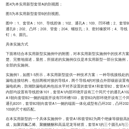
图4为本实用新型套管A的剖视图；
图5为本实用新型套管B的剖视图。
图中：1、套管A；101、导线腔体；102、通孔A；103、凹环槽；2、套管B
通孔B；202、凸环；203、管套；204、螺纹孔；3、密封橡胶环；4、导线
钉；6、圆孔。
具体实施方式
下面将结合本实用新型实施例中的附图，对本实用新型实施例中的技术方
楚、完整地描述，显然，所描述的实施例仅仅是本实用新型一部分实施例
全部的实施例。
实施例1，如图1-5所示，本实用新型提供一种技术方案：一种导线接线处
漏电连接结构，包括两根对接的导线4，两个导线4的对接点外部镶嵌设置
漏电机构，防潮防漏电机构包括水平对齐设置的套管A1和套管B2，套管A1
内部均设置有导线腔体101，套管A1内部环绕开设有三个同尺寸的通孔A10
A1朝向套管B2一侧的端面开设有凹环槽103，套管B2内部环绕开设有三个
通孔B201，套管B2朝向套管A1一侧的端面一体化成型有凸环202，凸环20
103的尺寸相匹配。
在本实用新型的一个具体实施例中，套管A1和套管B2为两个绝缘等级较高
成，如聚四氟乙烯、聚醚醚酮和高温尼龙等材质，套管A1的三个圆孔6与三