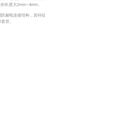
的长度大2mm~4mm。
潮防漏电连接结构，其特征
缘套管。