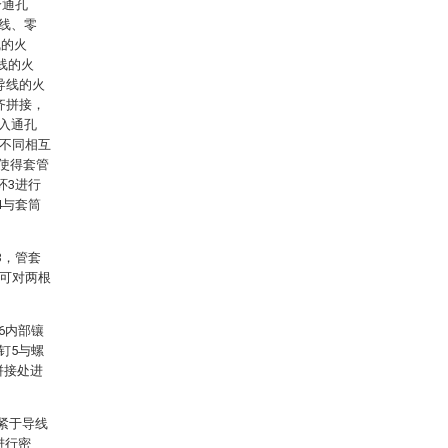
个通孔
火线、零
线的火
线的火
导线的火
齐拼接，
插入通孔
间不同相互
，使得套管
环3进行
4与套筒
。
3，管套
，可对两根
6内部镶
钉5与螺
拼接处进
紧于导线
进行密