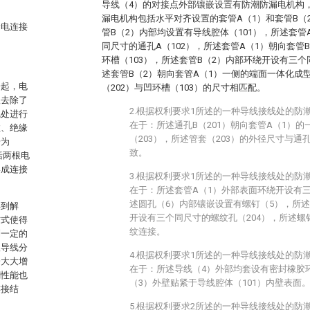
导线（4）的对接点外部镶嵌设置有防潮防漏电机构
漏电机构包括水平对齐设置的套管A（1）和套管B（
漏电连接
管B（2）内部均设置有导线腔体（101），所述套管
同尺寸的通孔A（102），所述套管A（1）朝向套管
环槽（103），所述套管B（2）内部环绕开设有三个
述套管B（2）朝向套管A（1）一侧的端面一体化成型
一起，电
（202）与凹环槽（103）的尺寸相匹配。
根去除了
2.根据权利要求1所述的一种导线接线处的防
线处进行
在于：所述通孔B（201）朝向套管A（1）
数、绝缘
（203），所述管套（203）的外径尺寸与通孔
号为
致。
括两根电
形成连接
3.根据权利要求1所述的一种导线接线处的防
在于：所述套管A（1）外部表面环绕开设有
述圆孔（6）内部镶嵌设置有螺钉（5），所述
得到解
开设有三个同尺寸的螺纹孔（204），所述螺钉
方式使得
纹连接。
到一定的
根导线分
4.根据权利要求1所述的一种导线接线处的防
会大大增
在于：所述导线（4）外部均套设有密封橡胶
潮性能也
（3）外壁贴紧于导线腔体（101）内壁表面
连接结
5.根据权利要求2所述的一种导线接线处的防