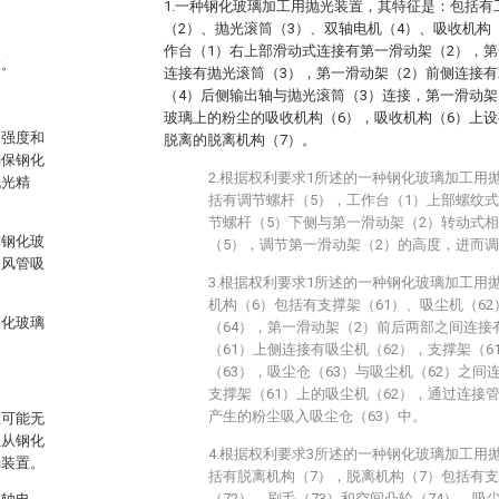
1.一种钢化玻璃加工用抛光装置，其特征是：包括有
（2）、抛光滚筒（3）、双轴电机（4）、吸收机构
作台（1）右上部滑动式连接有第一滑动架（2），第
置。
连接有抛光滚筒（3），第一滑动架（2）前侧连接有
（4）后侧输出轴与抛光滚筒（3）连接，第一滑动架
玻璃上的粉尘的吸收机构（6），吸收机构（6）上
的强度和
脱离的脱离机构（7）。
确保钢化
2.根据权利要求1所述的一种钢化玻璃加工用
抛光精
括有调节螺杆（5），工作台（1）上部螺纹
节螺杆（5）下侧与第一滑动架（2）转动式
对钢化玻
（5），调节第一滑动架（2）的高度，进而
吸风管吸
3.根据权利要求1所述的一种钢化玻璃加工用
机构（6）包括有支撑架（61）、吸尘机（62
钢化玻璃
（64），第一滑动架（2）前后两部之间连接
（61）上侧连接有吸尘机（62），支撑架（
（63），吸尘仓（63）与吸尘机（62）之间
支撑架（61）上的吸尘机（62），通过连接
产生的粉尘吸入吸尘仓（63）中。
尘可能无
尘从钢化
4.根据权利要求3所述的一种钢化玻璃加工用
光装置。
括有脱离机构（7），脱离机构（7）包括有支
（72）、刷毛（73）和空间凸轮（74），吸