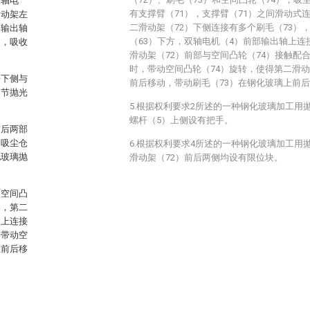
双轴电
有支撑臂（71），支撑臂（71）之间滑动式
滑动架左
二滑动架（72）下侧连接有多个刷毛（73）
侧输出轴
（63）下方，双轴电机（4）前部输出轴上连
构，吸收
滑动架（72）前部与空间凸轮（74）接触配
时，带动空间凸轮（74）旋转，使得第二滑动
杆下侧与
前后移动，带动刷毛（73）在钢化玻璃上前
调节抛光
5.根据权利要求2所述的一种钢化玻璃加工用
螺杆（5）上侧设有把手。
前后两部
，吸尘仓
6.根据权利要求4所述的一种钢化玻璃加工用
化玻璃抛
滑动架（72）前后两侧均设有限位块。
和空间凸
架，第二
轴上连接
，带动空
上前后移