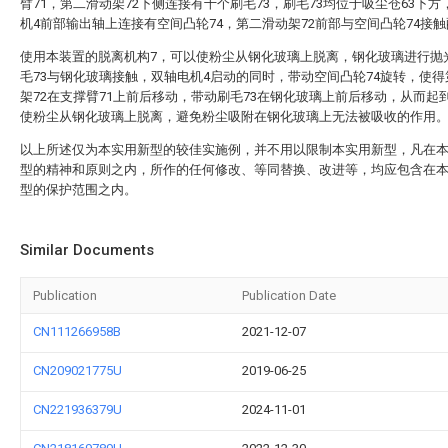
臂71，第二滑动架72下侧连接有十个刷毛73，刷毛73均位于吸尘仓63下方
机4前部输出轴上连接有空间凸轮74，第二滑动架72前部与空间凸轮74接
使用本装置的脱离机构7，可以使粉尘从钢化玻璃上脱离，钢化玻璃进行抛
毛73与钢化玻璃接触，双轴电机4启动的同时，带动空间凸轮74旋转，使
架72在支撑臂71上前后移动，带动刷毛73在钢化玻璃上前后移动，从而起
使粉尘从钢化玻璃上脱离，避免粉尘吸附在钢化玻璃上无法被吸收的作用
以上所述仅为本实用新型的较佳实施例，并不用以限制本实用新型，凡在
型的精神和原则之内，所作的任何修改、等同替换、改进等，均应包含在
型的保护范围之内。
Similar Documents
Publication
Publication Date
CN111266958B
2021-12-07
CN209021775U
2019-06-25
CN221936379U
2024-11-01