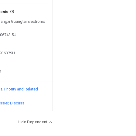
vents
Jiangxi Guangtai Electronic
506743.5U
1936379U
n
ts
Priority and Related
ssier
Discuss
Hide Dependent