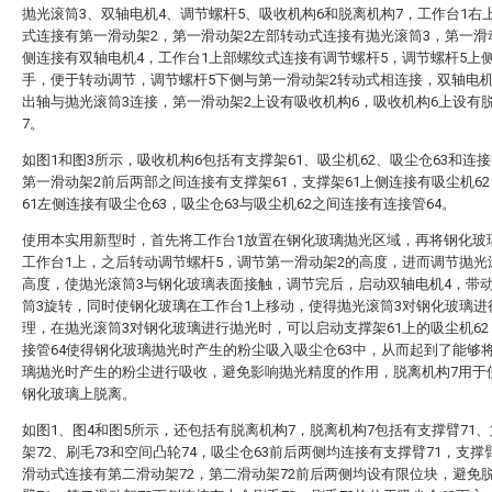
抛光滚筒3、双轴电机4、调节螺杆5、吸收机构6和脱离机构7，工作台1右
式连接有第一滑动架2，第一滑动架2左部转动式连接有抛光滚筒3，第一滑
侧连接有双轴电机4，工作台1上部螺纹式连接有调节螺杆5，调节螺杆5上
手，便于转动调节，调节螺杆5下侧与第一滑动架2转动式相连接，双轴电机
出轴与抛光滚筒3连接，第一滑动架2上设有吸收机构6，吸收机构6上设有
7。
如图1和图3所示，吸收机构6包括有支撑架61、吸尘机62、吸尘仓63和连接
第一滑动架2前后两部之间连接有支撑架61，支撑架61上侧连接有吸尘机6
61左侧连接有吸尘仓63，吸尘仓63与吸尘机62之间连接有连接管64。
使用本实用新型时，首先将工作台1放置在钢化玻璃抛光区域，再将钢化玻
工作台1上，之后转动调节螺杆5，调节第一滑动架2的高度，进而调节抛光
高度，使抛光滚筒3与钢化玻璃表面接触，调节完后，启动双轴电机4，带
筒3旋转，同时使钢化玻璃在工作台1上移动，使得抛光滚筒3对钢化玻璃进
理，在抛光滚筒3对钢化玻璃进行抛光时，可以启动支撑架61上的吸尘机6
接管64使得钢化玻璃抛光时产生的粉尘吸入吸尘仓63中，从而起到了能够
璃抛光时产生的粉尘进行吸收，避免影响抛光精度的作用，脱离机构7用于
钢化玻璃上脱离。
如图1、图4和图5所示，还包括有脱离机构7，脱离机构7包括有支撑臂71
架72、刷毛73和空间凸轮74，吸尘仓63前后两侧均连接有支撑臂71，支撑
滑动式连接有第二滑动架72，第二滑动架72前后两侧均设有限位块，避免