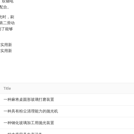
，双轴电
触配合。
光时，刷
得第二滑动
到了能够
。
本实用新
本实用新
Title
一种麻将桌圆形玻璃打磨装置
一种具有粉尘清理能力的抛光机
一种钢化玻璃加工用抛光装置