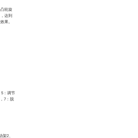
间凸轮旋
动，达到
的效果。
，5：调节
，7：脱
动架2、