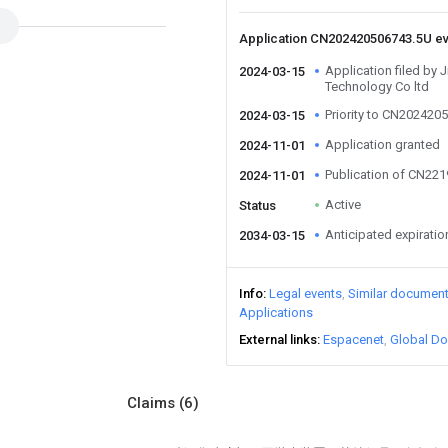
Application CN202420506743.5U e
Application filed by 
2024-03-15
Technology Co ltd
Priority to CN202420
2024-03-15
Application granted
2024-11-01
Publication of CN22
2024-11-01
Active
Status
Anticipated expiratio
2034-03-15
Info
Legal events
Similar documen
Applications
External links
Espacenet
Global Do
Claims
(6)