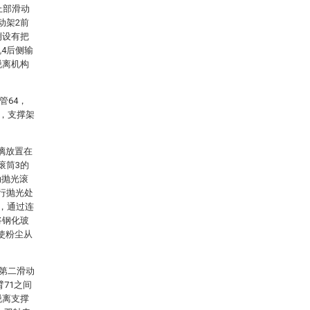
上部滑动
动架2前
侧设有把
4后侧输
脱离机构
管64，
2，支撑架
璃放置在
滚筒3的
动抛光滚
行抛光处
2，通过连
将钢化玻
使粉尘从
、第二滑动
臂71之间
脱离支撑