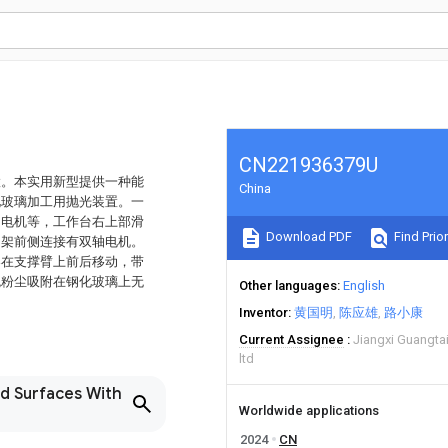
CN221936379U
置。本实用新型提供一种能
China
化玻璃加工用抛光装置。一
轴电机等，工作台右上部滑
Download PDF
Find Prior
动架前侧连接有双轴电机。
架在支撑臂上前后移动，带
免粉尘吸附在钢化玻璃上无
Other languages
English
Inventor
黄国明
陈应雄
路小康
Current Assignee
Jiangxi Guangta
ltd
nd Surfaces With
Worldwide applications
2024
CN