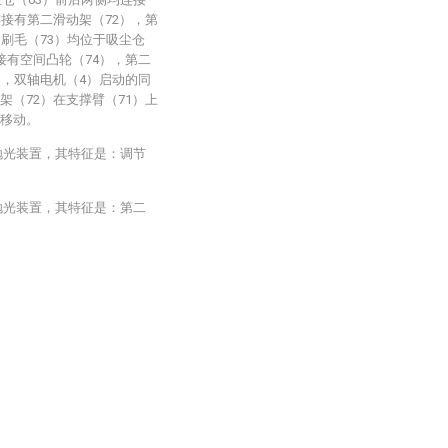
连接有第二滑动架（72），第
，刷毛（73）均位于吸尘仓
接有空间凸轮（74），第二
合，双轴电机（4）启动的同
架（72）在支撑臂（71）上
后移动。
抛光装置，其特征是：调节
抛光装置，其特征是：第二