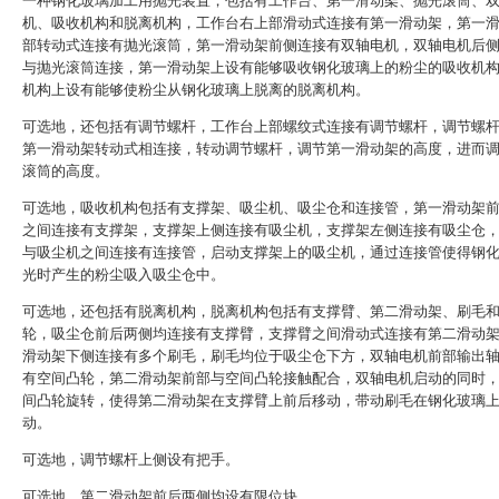
一种钢化玻璃加工用抛光装置，包括有工作台、第一滑动架、抛光滚筒、
机、吸收机构和脱离机构，工作台右上部滑动式连接有第一滑动架，第一
部转动式连接有抛光滚筒，第一滑动架前侧连接有双轴电机，双轴电机后
与抛光滚筒连接，第一滑动架上设有能够吸收钢化玻璃上的粉尘的吸收机
机构上设有能够使粉尘从钢化玻璃上脱离的脱离机构。
可选地，还包括有调节螺杆，工作台上部螺纹式连接有调节螺杆，调节螺
第一滑动架转动式相连接，转动调节螺杆，调节第一滑动架的高度，进而
滚筒的高度。
可选地，吸收机构包括有支撑架、吸尘机、吸尘仓和连接管，第一滑动架
之间连接有支撑架，支撑架上侧连接有吸尘机，支撑架左侧连接有吸尘仓
与吸尘机之间连接有连接管，启动支撑架上的吸尘机，通过连接管使得钢
光时产生的粉尘吸入吸尘仓中。
可选地，还包括有脱离机构，脱离机构包括有支撑臂、第二滑动架、刷毛
轮，吸尘仓前后两侧均连接有支撑臂，支撑臂之间滑动式连接有第二滑动
滑动架下侧连接有多个刷毛，刷毛均位于吸尘仓下方，双轴电机前部输出
有空间凸轮，第二滑动架前部与空间凸轮接触配合，双轴电机启动的同时
间凸轮旋转，使得第二滑动架在支撑臂上前后移动，带动刷毛在钢化玻璃
动。
可选地，调节螺杆上侧设有把手。
可选地，第二滑动架前后两侧均设有限位块。