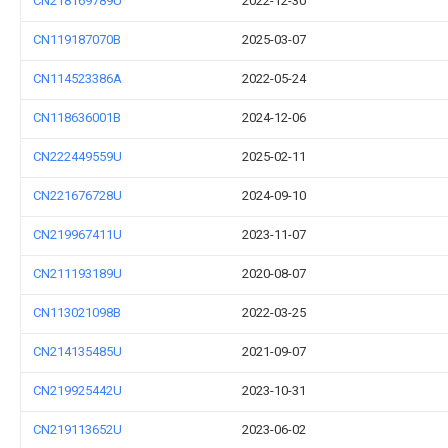
CN218169789U
2022-12-30
CN119187070B
2025-03-07
CN114523386A
2022-05-24
CN118636001B
2024-12-06
CN222449559U
2025-02-11
CN221676728U
2024-09-10
CN219967411U
2023-11-07
CN211193189U
2020-08-07
CN113021098B
2022-03-25
CN214135485U
2021-09-07
CN219925442U
2023-10-31
CN219113652U
2023-06-02