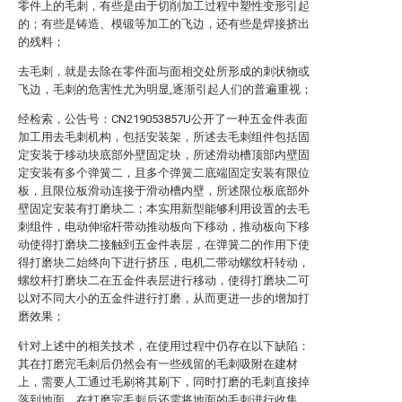
零件上的毛刺，有些是由于切削加工过程中塑性变形引起
的；有些是铸造、模锻等加工的飞边，还有些是焊接挤出
的残料；
去毛刺，就是去除在零件面与面相交处所形成的刺状物或
飞边，毛刺的危害性尤为明显,逐渐引起人们的普遍重视；
经检索，公告号：CN219053857U公开了一种五金件表面
加工用去毛刺机构，包括安装架，所述去毛刺组件包括固
定安装于移动块底部外壁固定块，所述滑动槽顶部内壁固
定安装有多个弹簧二，且多个弹簧二底端固定安装有限位
板，且限位板滑动连接于滑动槽内壁，所述限位板底部外
壁固定安装有打磨块二；本实用新型能够利用设置的去毛
刺组件，电动伸缩杆带动推动板向下移动，推动板向下移
动使得打磨块二接触到五金件表层，在弹簧二的作用下使
得打磨块二始终向下进行挤压，电机二带动螺纹杆转动，
螺纹杆打磨块二在五金件表层进行移动，使得打磨块二可
以对不同大小的五金件进行打磨，从而更进一步的增加打
磨效果；
针对上述中的相关技术，在使用过程中仍存在以下缺陷：
其在打磨完毛刺后仍然会有一些残留的毛刺吸附在建材
上，需要人工通过毛刷将其刷下，同时打磨的毛刺直接掉
落到地面，在打磨完毛刺后还需将地面的毛刺进行收集，