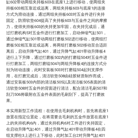
缸602带动两组夹持板603在底座1上进行移动，使两组夹
持板603相互靠近或远离，两组夹持板603与底座1的连接
方式为滑动连接，通过两组夹持板603对五金件进行夹持
固定，防滑软垫604提高了夹持板603与五金件之间的摩擦
力，使得夹持板603的夹持更加牢固，在夹持完成后，通
过打磨机构5对五金件进行打磨加工，启动伸缩气缸501，
通过伸缩气缸501带动两组打磨板502进行移动，使两组打
磨板502相互靠近或远离，将两组打磨板502移动至合适距
离后，启动升降气缸401，通过升降气缸401带动升降板4
进行上下升降，通过打磨板502内的打磨辊504对五金件进
行打磨加工，两组打磨辊504与两组升降板4的连接方式分
别为转动连接，此时安装板503对打磨辊504起到支撑作
用，在打磨完成后，清洁软垫508由硅胶材质制作而成，
通过安装板503内部的清洁板505以及清洁板505表面的清
洁软垫508对五金件的背面进行清洁，配合清洁毛刷507和
刮刀506将吸附在五金件表面的毛刷刮下，提高了打磨效
果。
本实用新型工作流程：在使用去毛刺机构时，首先将底座1
放置在指定位置处，在将需要去毛刺的五金件放置在底座1
上的夹持机构6内，通过夹持机构6对工件进行夹持固定，
在启动升降气缸401，通过升降气缸401带动升降板4在四
组支撑柱3上进行上下移动，此时加工台2对升降气缸401