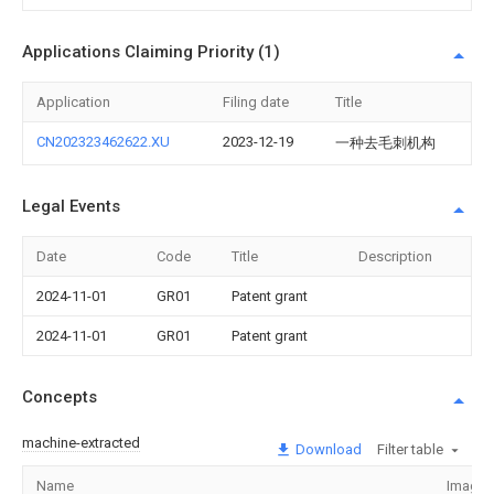
Applications Claiming Priority (1)
Application
Filing date
Title
CN202323462622.XU
2023-12-19
一种去毛刺机构
Legal Events
Date
Code
Title
Description
2024-11-01
GR01
Patent grant
2024-11-01
GR01
Patent grant
Concepts
machine-extracted
Download
Filter table
Name
Image