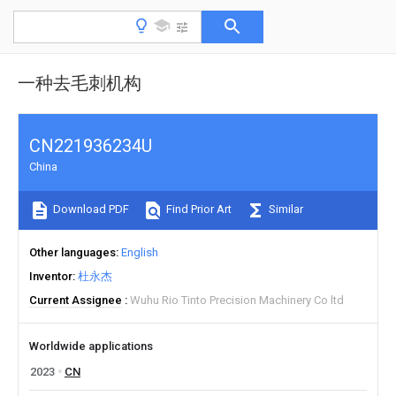
一种去毛刺机构
CN221936234U
China
Download PDF
Find Prior Art
Similar
Other languages
English
Inventor
杜永杰
Current Assignee
Wuhu Rio Tinto Precision Machinery Co ltd
Worldwide applications
2023
CN