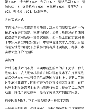
辊；505、清洁板；506、刮刀；507、清洁毛刷；508、清
洁软垫；6、夹持机构；601、支撑板；602、液压气缸；
603、夹持板；604、防滑软垫。
具体实施方式
下面将结合本实用新型实施例，对本实用新型实施例中的
技术方案进行清楚、完整地描述，显然，所描述的实施例
仅仅是本实用新型一部分实施例，而不是全部的实施例,基
于本实用新型中的实施例，本领域普通技术人员在没有做
出创造性劳动前提下所获得的所有其他实施例，都属于本
实用新型保护的范围。
实施例：
针对现有技术的不足，本实用新型的目的在于提供一种去
毛刺机构，该去毛刺机构旨在解决现有技术下在打磨完毛
刺后仍然会有一些残留的毛刺吸附在建材上，需要人工通
过毛刷将其刷下，同时打磨的毛刺直接掉落到地面，在打
磨完毛刺后还需将地面的毛刺进行收集，提高了员工的劳
动量，降低了劳动效率，提高了劳动成本的技术问题。
请参阅图1-图3，本实用新型提供一种技术方案：
一种去毛刺机构，包括底座1，底座1的顶部固定连接有加