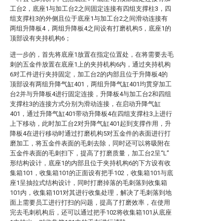
工台2，底座1与加工台2之间固定连接有四组支撑柱3，四
组支撑柱3的外侧且位于底座1与加工台2之间滑动连接有
两组升降板4，两组升降板4之间设有打磨机构5，底座1的
顶部设有夹持机构6；
进一步的，首先将底座1放置在指定位置处，在将需要去毛
刺的五金件放置在底座1上的夹持机构6内，通过夹持机构
6对工件进行夹持固定，加工台2的内部且位于升降板4的
顶部设有两组升降气缸401，两组升降气缸401均贯穿加工
台2并与升降板4进行固定连接，升降板4与加工台2和四组
支撑柱3的连接方式分别为滑动连接，在启动升降气缸
401，通过升降气缸401带动升降板4在四组支撑柱3上进行
上下移动，此时加工台2对升降气缸401起到支撑作用，升
降板4在进行移动时通过打磨机构5对五金件的表面进行打
磨加工，将五金件表面的毛刺去除，同时还可以将吸附在
五金件表面的毛刺扫下，提高了打磨质量，加工台2呈“L”
形结构设计，底座1的内部且位于夹持机构6的下方设有收
集箱101，收集箱101的正面设有把手102，收集箱101与底
座1呈抽拉式结构设计，同时打磨掉落的毛刺落到收集箱
101内，收集箱101对其进行收集处理，解决了毛刺落到地
面上需要员工进行打扫的问题，提高了打磨效率，在使用
完去毛刺机构后，还可以通过把手102将收集箱101从底座