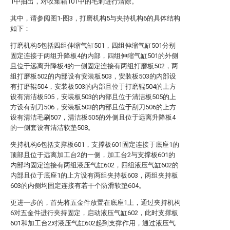
1中抽出，对收集箱101中的毛刺进行清除。
其中，请参阅图1-图3，打磨机构5与夹持机构6的具体结构
如下：
打磨机构5包括四组伸缩气缸501，四组伸缩气缸501分别
固定连接于两组升降板4的内部，四组伸缩气缸501的外侧
且位于远离升降板4的一侧固定连接有两组打磨板502，两
组打磨板502的内部设有安装板503，安装板503的内部设
有打磨辊504，安装板503的内部且位于打磨辊504的上方
设有清洁板505，安装板503的内部且位于清洁板505的上
方设有刮刀506，安装板503的内部且位于刮刀506的上方
设有清洁毛刷507，清洁板505的外侧且位于远离升降板4
的一侧套设有清洁软垫508。
夹持机构6包括支撑板601，支撑板601固定连接于底座1的
顶部且位于远离加工台2的一侧，加工台2与支撑板601的
内部均固定连接有两组液压气缸602，四组液压气缸602的
内部且位于底座1的上方设有两组夹持板603，两组夹持板
603的内侧均固定连接有若干个防滑软垫604。
更进一步的，首先将五金件放置在底座1上，通过夹持机构
6对五金件进行夹持固定，启动液压气缸602，此时支撑板
601和加工台2对液压气缸602起到支撑作用，通过液压气