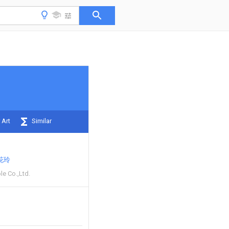
 Art
Similar
花玲
e Co.,Ltd.