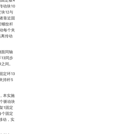
到固定板4
传动块10
块12与
或者靠近固
而螺纹杆
带动每个夹
远离传动
侧面同轴
13同步
3之间。
固定环13
夹持杆5
的，本实施
每个驱动块
架1固定
每个固定
移动，实