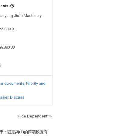
vents
 Nanyang Jiufu Machinery
599889.9U
1928835U
n
lar documents
Priority and
ssier
Discuss
Hide Dependent
于：固定架(1)的两端设置有