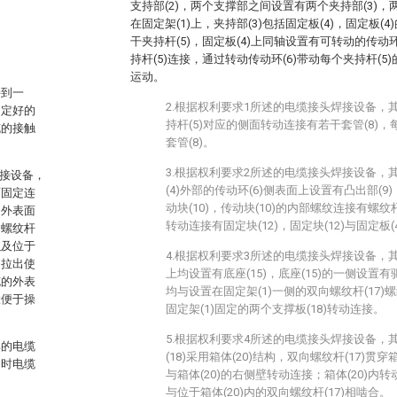
支持部(2)，两个支撑部之间设置有两个夹持部(3)，
在固定架(1)上，夹持部(3)包括固定板(4)，固定板
。
干夹持杆(5)，固定板(4)上同轴设置有可转动的传动环
持杆(5)连接，通过转动传动环(6)带动每个夹持杆(5
运动。
接到一
2.根据权利要求1所述的电缆接头焊接设备，其
固定好的
持杆(5)对应的侧面转动连接有若干套管(8)
缆的接触
套管(8)。
3.根据权利要求2所述的电缆接头焊接设备，
焊接设备，
(4)外部的传动环(6)侧表面上设置有凸出部(9
面固定连
动块(10)，传动块(10)的内部螺纹连接有螺纹杆
的外表面
转动连接有固定块(12)，固定块(12)与固定板
向螺纹杆
以及位于
4.根据权利要求3所述的电缆接头焊接设备，其
够拉出使
上均设置有底座(15)，底座(15)的一侧设置有驱
缆的外表
均与设置在固定架(1)一侧的双向螺纹杆(17)螺
置便于操
固定架(1)固定的两个支撑板(18)转动连接。
5.根据权利要求4所述的电缆接头焊接设备，
部的电缆
(18)采用箱体(20)结构，双向螺纹杆(17)贯
同时电缆
与箱体(20)的右侧壁转动连接；箱体(20)内转动
与位于箱体(20)内的双向螺纹杆(17)相啮合。