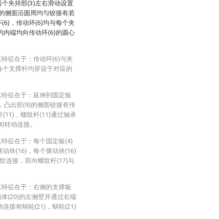
两个夹持部(3)左右滑动设置
(4)的侧面沿圆周均匀铰接有若
(6)，传动环(6)均与每个夹
)的内端均向传动环(6)的圆心
特征在于：传动环(6)与夹
，每个支撑杆均穿设于对应的
其特征在于：延伸到固定板
)，凸出部(9)的侧面铰接有传
(11)，螺纹杆(11)通过轴承
(4)转动连接。
特征在于：每个固定板(4)
动块(16)，每个驱动块(16)
纹连接，双向螺纹杆(17)与
其特征在于：右侧的支撑板
穿箱体(20)的左侧壁并通过右端
连接有蜗轮(21)，蜗轮(21)