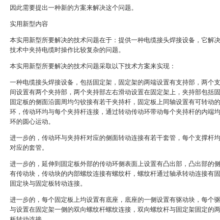
因此需要提出一种新的方案来解决这个问题。
实用新型内容
本实用新型所要解决的技术问题在于：提供一种电缆接头焊接设备，它解
技术中夹持电缆时操作比较复杂的问题。
本实用新型所要解决的技术问题采取以下技术方案来实现：
一种电缆接头焊接设备，包括固定架，固定架的两端设置有支持部，两个
间设置有两个夹持部，两个夹持部左右滑动设置在固定架上，夹持部包括
固定板的侧面沿圆周均匀铰接有若干夹持杆，固定板上同轴设置有可转动
环，传动环均与每个夹持杆连接，通过转动传动环带动每个夹持杆的内端
环的圆心运动。
进一步的，传动环与夹持杆对应的侧面转动连接有若干套管，每个支撑杆
对应的套管。
进一步的，延伸到固定板外部的传动环侧表面上设置有凸出部，凸出部的
有传动块，传动块的内部螺纹连接有螺纹杆，螺纹杆通过轴承转动连接有
固定块与固定板转动连接。
进一步的，每个固定板上均设置有底座，底座的一侧设置有驱动块，每个
与设置在固定架一侧的双向螺纹杆螺纹连接，双向螺纹杆与固定架固定的
板转动连接。