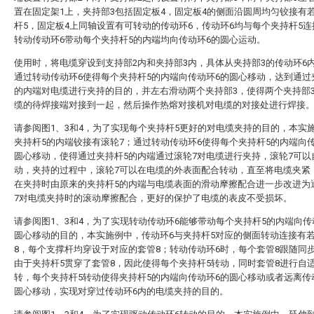
置在固定架1上，夹持部3包括固定板4，固定板4的侧面沿圆周均匀铰接有
杆5，固定板4上同轴设置有可转动的传动环6，传动环6均与每个夹持杆5
转动传动环6带动每个夹持杆5的内端均向传动环6的圆心运动。
使用时，将电缆穿设到支持部2内和夹持部3内，具体从夹持部3的传动环6
通过转动传动环6使得每个夹持杆5的内端向传动环6的圆心移动，达到通过
的内端对电缆进行夹持的目的，并左右滑动两个夹持部3，使得两个夹持部
缆的待焊接端对接到一起，然后操作热熔对接机对电缆的对接处进行焊接
请参阅图1、3和4，为了实现每个夹持杆5更好的对电缆夹持的目的，本实
夹持杆5的内端铰接有滚轮7；通过转动传动环6使得每个夹持杆5的内端向
圆心移动，使得通过夹持杆5的内端通过滚轮7对电缆进行夹持，滚轮7可以
动，夹持的过程中，滚轮7可以在电缆的外表面配合转动，直至将电缆夹紧
在夹持时由原来的夹持杆5的内端与电缆表面的滑动摩擦配合进一步改进为
7对电缆夹持时的滚动摩擦配合，更好的保护了电缆的表皮不受损坏。
请参阅图1、3和4，为了实现转动传动环6能够带动每个夹持杆5的内端向传
圆心移动的目的，本实施例中，传动环6与夹持杆5对应的侧面转动连接有
8，每个支撑杆均穿设于对应的套管8；转动传动环6时，每个套管8跟随同
由于夹持杆5贯穿了套管8，因此使得每个夹持杆5转动，同时套管8进行自
转，每个夹持杆5转动使得夹持杆5的内端向传动环6的圆心移动或者远离传
圆心移动，实现对穿过传动环6内的电缆夹持的目的。