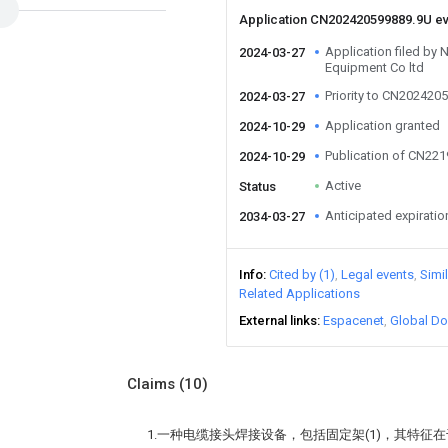
Application CN202420599889.9U e
Application filed by
2024-03-27
Equipment Co ltd
Priority to CN202420
2024-03-27
Application granted
2024-10-29
Publication of CN22
2024-10-29
Active
Status
Anticipated expiratio
2034-03-27
Info
Cited by (1)
Legal events
Simi
Related Applications
External links
Espacenet
Global Do
Claims
(10)
1.一种电缆接头焊接设备，包括固定架(1)，其特征在