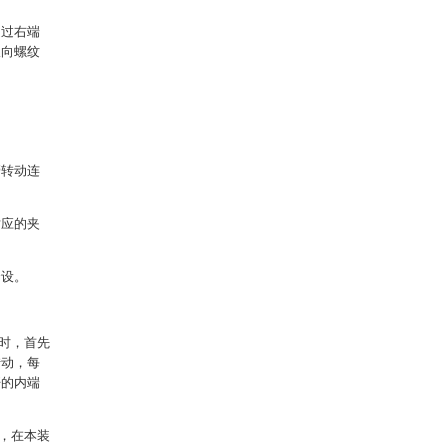
通过右端
双向螺纹
管转动连
对应的夹
套设。
时，首先
转动，每
杆的内端
，在本装