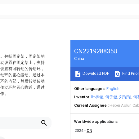
CN221928835U
域。包括固定架，固定架的
China
滑动设置在固定架上，夹持
轴设置有可转动的传动环，
Download PDF
Find Prior
传动环的圆心运动。通过本
动环的内部，然后转动传动
向传动环的圆心靠近，通过
Other languages
English
操作。
Inventor
叶梓铭
何子健
刘瑞瑞
何
Current Assignee
Hebei Aolun Cabl
Worldwide applications
2024
CN