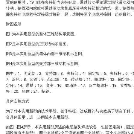
置的使用时，当电缆在夹持部内夹持好后，通过转动手轮通过蜗轮带动双
转动，使得双向螺纹杆通过驱动块和底座带动夹持部相近的第一道，使得
部夹持的电缆的待焊接端对接到一起，达到将两个电缆对接到一起的目的
附图说明
图1为本实用新型的整体三维结构示意图。
图2是本实用新型的正视结构示意图。
图3是本实用新型的箱体内部三维结构示意图。
图4是本实用新型的夹持部三维结构示意图。
图中：1、固定架；2、支持部；3、夹持部；4、固定板；5、夹持杆；6、
7、滚轮；8、套管；9、凸出部；10、传动块；11、螺纹杆；12、固定块；
定环；14、通槽；15、底座；16、驱动块；17、双向螺纹杆；18、支撑板
杆；20、箱体；21、蜗轮。
具体实施方式
为了对本实用新型的技术手段、创作特征、达成目的与功效易于明白了解
合具体图示，进一步阐述本实用新型。
如图1-图4所示，本实用新型所述的电缆接头焊接设备，包括固定架1，固定
端设置有支持部2，两个支持部2之间设置有两个夹持部3，两个夹持部3左