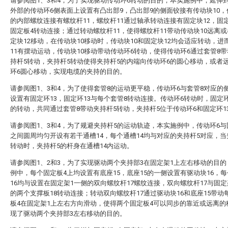
请参阅图1、3和4，为了实现驱动传动环6转动的目的，本实施例中，延伸
外部的传动环6侧表面上设置有凸出部9，凸出部9的侧面铰接有传动块10，
的内部螺纹连接有螺纹杆11，螺纹杆11通过轴承转动连接有固定块12，固定
固定板4转动连接；通过转动螺纹杆11，使得螺纹杆11带动传动块10远离
定块12移动，在传动块10移动时，传动块10和固定块12均会适应转动，进
11有摆动运动，传动块10移动带动传动环6转动，使得传动环6通过套管8
持杆5转动，夹持杆5转动使得夹持杆5的内端向传动环6的圆心移动，或者
环6圆心移动，实现电缆的夹持的目的。
请参阅图1、3和4，为了使得套管8的运动更平稳，传动环6与套管8对应的
设置有固定环13，固定环13与每个套管8转动连接。传动环6转动时，固定环
的转动，共同通过套管8带动夹持杆5转动，夹持杆5位于传动环6和固定环1
请参阅图1、3和4，为了规避夹持杆5的运动轨迹，本实施例中，传动环6与
之间圆周均匀开设有若干通槽14，每个通槽14均与对应的夹持杆5对应，当
转动时，夹持杆5的杆身在通槽14内运动。
请参阅图1、2和3，为了实现驱动两个夹持部3在固定架1上左右移动的目
例中，每个固定板4上均设置有底座15，底座15的一侧设置有驱动块16，
16均与设置在固定架1一侧的双向螺纹杆17螺纹连接，双向螺纹杆17与固定
的两个支撑板18转动连接；转动双向螺纹杆17通过驱动块16和底座15带动
板4在固定架1上左右方向滑动，使得两个固定板4可以同步的靠近或远离的
现了驱动两个夹持部3左右移动的目的。