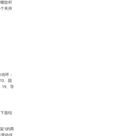
向螺纹杆
每个夹持
。
传动环；
13、固
；19、导
，下面结
架1的两
右滑动设