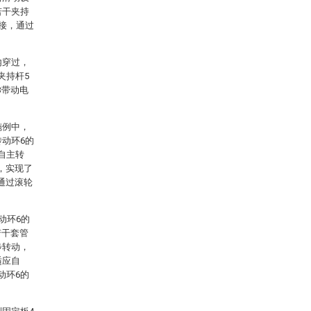
若干夹持
连接，通过
内穿过，
夹持杆5
3带动电
。
施例中，
传动环6的
自主转
，实现了
通过滚轮
动环6的
若干套管
步转动，
适应自
动环6的