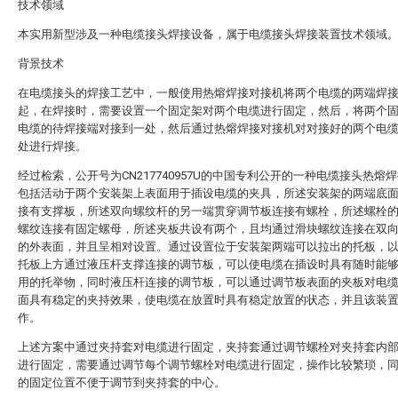
技术领域
本实用新型涉及一种电缆接头焊接设备，属于电缆接头焊接装置技术领域
背景技术
在电缆接头的焊接工艺中，一般使用热熔焊接对接机将两个电缆的两端焊
起，在焊接时，需要设置一个固定架对两个电缆进行固定，然后，将两个
电缆的待焊接端对接到一处，然后通过热熔焊接对接机对对接好的两个电
处进行焊接。
经过检索，公开号为CN217740957U的中国专利公开的一种电缆接头热熔
包括活动于两个安装架上表面用于插设电缆的夹具，所述安装架的两端底
接有支撑板，所述双向螺纹杆的另一端贯穿调节板连接有螺栓，所述螺栓
螺纹连接有固定螺母，所述夹板共设有两个，且均通过滑块螺纹连接在双
的外表面，并且呈相对设置。通过设置位于安装架两端可以拉出的托板，
托板上方通过液压杆支撑连接的调节板，可以使电缆在插设时具有随时能
用的托举物，同时液压杆连接的调节板，可以通过调节板表面的夹板对电
面具有稳定的夹持效果，使电缆在放置时具有稳定放置的状态，并且该装
作。
上述方案中通过夹持套对电缆进行固定，夹持套通过调节螺栓对夹持套内
进行固定，需要通过调节每个调节螺栓对电缆进行固定，操作比较繁琐，
的固定位置不便于调节到夹持套的中心。