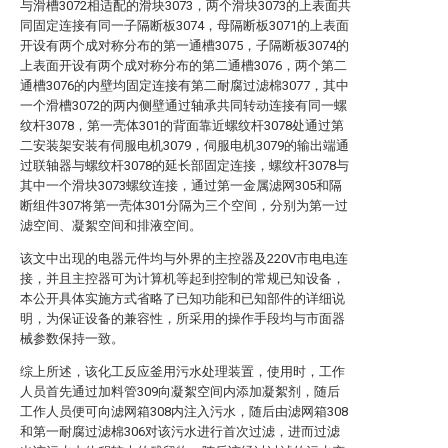
与滑槽3072相适配的滑块3073，两个滑块3073的上表面共
同固定连接有同一子隔断板3074，母隔断板3071的上表面
开设有两个成对称分布的第一通槽3075，子隔断板3074的
上表面开设有两个成对称分布的第二通槽3076，两个第二
通槽3076的内壁均固定连接有第二耐腐过滤棉3077，其中
一个滑槽3072的两内侧壁通过轴承共同转动连接有同一螺
纹杆3078，第一壳体301的背面靠近螺纹杆3078处通过第
二安装架安装有伺服电机3079，伺服电机3079的输出端通
过联轴器与螺纹杆3078的延长部固定连接，螺纹杆3078与
其中一个滑块3073螺纹连接，通过第一金属滤网305和隔
断组件307将第一壳体301分隔为三个空间，分别为第一过
滤空间、凝絮空间和排液空间。
该文中出现的电器元件均与外界的主控器及220V市电电连
接，并且主控器可为计算机等起到控制的常规已知设备，
本公开具体实施方式省略了已知功能和已知部件的详细说
明，为保证设备的兼容性，所采用的操作手段均与市面器
械参数保持一致。
综上所述，该化工反应釜用污水处理装置，使用时，工作
人员首先通过加料管309向凝絮空间内添加凝絮剂，随后
工作人员便可向滤网箱308内注入污水，随后由滤网箱308
和第一耐腐过滤棉306对该污水进行首次过滤，进而过滤