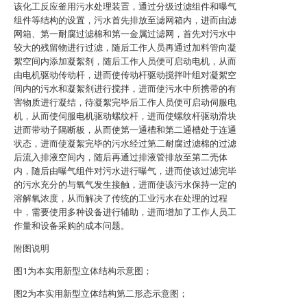
该化工反应釜用污水处理装置，通过分级过滤组件和曝气
组件等结构的设置，污水首先排放至滤网箱内，进而由滤
网箱、第一耐腐过滤棉和第一金属过滤网，首先对污水中
较大的残留物进行过滤，随后工作人员再通过加料管向凝
絮空间内添加凝絮剂，随后工作人员便可启动电机，从而
由电机驱动传动杆，进而使传动杆驱动搅拌叶组对凝絮空
间内的污水和凝絮剂进行搅拌，进而使污水中所携带的有
害物质进行凝结，待凝絮完毕后工作人员便可启动伺服电
机，从而使伺服电机驱动螺纹杆，进而使螺纹杆驱动滑块
进而带动子隔断板，从而使第一通槽和第二通槽处于连通
状态，进而使凝絮完毕的污水经过第二耐腐过滤棉的过滤
后流入排液空间内，随后再通过排液管排放至第二壳体
内，随后由曝气组件对污水进行曝气，进而使该过滤完毕
的污水充分的与氧气发生接触，进而使该污水保持一定的
溶解氧浓度，从而解决了传统的工业污水在处理的过程
中，需要使用多种设备进行辅助，进而增加了工作人员工
作量和设备采购的成本问题。
附图说明
图1为本实用新型立体结构示意图；
图2为本实用新型立体结构第二形态示意图；