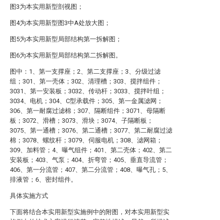
图3为本实用新型剖视图；
图4为本实用新型图3中A处放大图；
图5为本实用新型局部结构第一拆解图；
图6为本实用新型局部结构第二拆解图。
图中：1、第一支撑座；2、第二支撑座；3、分级过滤
组；301、第一壳体；302、清理槽；303、搅拌组件；
3031、第一安装板；3032、传动杆；3033、搅拌叶组；
3034、电机；304、C型承载件；305、第一金属滤网；
306、第一耐腐过滤棉；307、隔断组件；3071、母隔断
板；3072、滑槽；3073、滑块；3074、子隔断板；
3075、第一通槽；3076、第二通槽；3077、第二耐腐过滤
棉；3078、螺纹杆；3079、伺服电机；308、滤网箱；
309、加料管；4、曝气组件；401、第二壳体；402、第二
安装板；403、气泵；404、折弯管；405、垂直导流管；
406、第一分流管；407、第二分流管；408、曝气孔；5、
排液管；6、密封组件。
具体实施方式
下面将结合本实用新型实施例中的附图，对本实用新型实