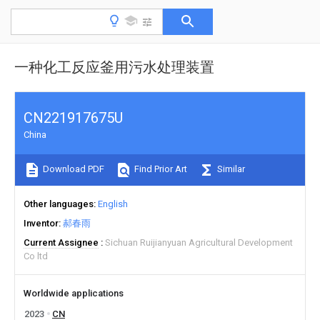
一种化工反应釜用污水处理装置
CN221917675U
China
Download PDF
Find Prior Art
Similar
Other languages
English
Inventor
郝春雨
Current Assignee
Sichuan Ruijianyuan Agricultural Development
Co ltd
Worldwide applications
2023
CN