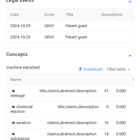
Legal Events
Date
Code
Title
Description
2024-10-29
GR01
Patent grant
2024-10-29
GR01
Patent grant
Concepts
machine-extracted
Download
Filter table
Name
Ima
title,claims,abstract,description
41
0.000
sewage
chemical
title,claims,description
9
0.000
reaction
aeration
claims,abstract,description
16
0.000
claims,abstract,description
14
0.000
substance