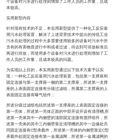
个设备对污水进行处理则增加了工作人员的工作量，且成
本较高。
实用新型内容
针对现有技术的不足，本实用新型提供了一种化工反应釜
用污水处理装置，解决了上述背景技术中提出的传统工业
污水在处理的过程中大多需要使用较多的设备对污水中所
含有的有害物质进行中和或者过滤，待达到可排放标准后
再进行排放，而使用多个设备对污水进行处理则增加了工
作人员的工作量，且成本较高的问题。
为实现以上目的，本实用新型通过以下技术方案予以实
现：一种化工反应釜用污水处理装置，包括第一支撑座和
固定连接与第一支撑座一侧的第二支撑座，所述第一支撑
座的上表面固定连接有分级过滤组，所属第二支撑座的上
表面固定连接有曝气组件；
所述分级过滤组包括所述第一支撑座的上表面固定连接的
第一壳体，所述第一壳体正面的中部开设开设有清理槽,所
述第一壳体其中一内侧壁的顶部固定连接有搅拌组件，所
述第一壳体的其中三内侧壁靠近清理槽的其中一边缘处共
同固定连接有C型承载件，所述第一壳体的内侧壁靠近C型
承载件处固定连接有第一金属滤网，所述第一金属滤网的