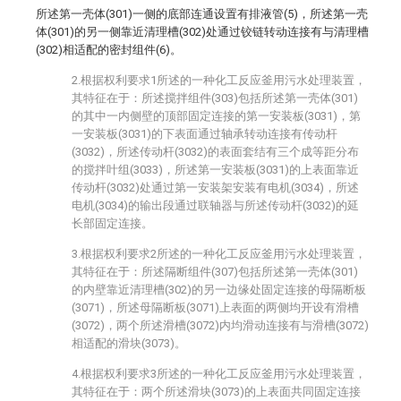
所述第一壳体(301)一侧的底部连通设置有排液管(5)，所述第一壳
体(301)的另一侧靠近清理槽(302)处通过铰链转动连接有与清理槽
(302)相适配的密封组件(6)。
2.根据权利要求1所述的一种化工反应釜用污水处理装置，
其特征在于：所述搅拌组件(303)包括所述第一壳体(301)
的其中一内侧壁的顶部固定连接的第一安装板(3031)，第
一安装板(3031)的下表面通过轴承转动连接有传动杆
(3032)，所述传动杆(3032)的表面套结有三个成等距分布
的搅拌叶组(3033)，所述第一安装板(3031)的上表面靠近
传动杆(3032)处通过第一安装架安装有电机(3034)，所述
电机(3034)的输出段通过联轴器与所述传动杆(3032)的延
长部固定连接。
3.根据权利要求2所述的一种化工反应釜用污水处理装置，
其特征在于：所述隔断组件(307)包括所述第一壳体(301)
的内壁靠近清理槽(302)的另一边缘处固定连接的母隔断板
(3071)，所述母隔断板(3071)上表面的两侧均开设有滑槽
(3072)，两个所述滑槽(3072)内均滑动连接有与滑槽(3072)
相适配的滑块(3073)。
4.根据权利要求3所述的一种化工反应釜用污水处理装置，
其特征在于：两个所述滑块(3073)的上表面共同固定连接