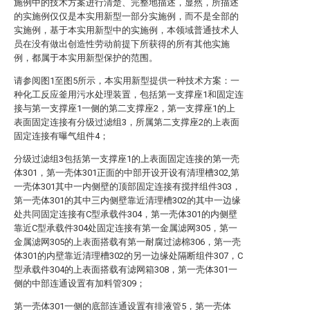
施例中的技术方案进行清楚、完整地描述，显然，所描述
的实施例仅仅是本实用新型一部分实施例，而不是全部的
实施例，基于本实用新型中的实施例，本领域普通技术人
员在没有做出创造性劳动前提下所获得的所有其他实施
例，都属于本实用新型保护的范围。
请参阅图1至图5所示，本实用新型提供一种技术方案：一
种化工反应釜用污水处理装置，包括第一支撑座1和固定连
接与第一支撑座1一侧的第二支撑座2，第一支撑座1的上
表面固定连接有分级过滤组3，所属第二支撑座2的上表面
固定连接有曝气组件4；
分级过滤组3包括第一支撑座1的上表面固定连接的第一壳
体301，第一壳体301正面的中部开设开设有清理槽302,第
一壳体301其中一内侧壁的顶部固定连接有搅拌组件303，
第一壳体301的其中三内侧壁靠近清理槽302的其中一边缘
处共同固定连接有C型承载件304，第一壳体301的内侧壁
靠近C型承载件304处固定连接有第一金属滤网305，第一
金属滤网305的上表面搭载有第一耐腐过滤棉306，第一壳
体301的内壁靠近清理槽302的另一边缘处隔断组件307，C
型承载件304的上表面搭载有滤网箱308，第一壳体301一
侧的中部连通设置有加料管309；
第一壳体301一侧的底部连通设置有排液管5，第一壳体