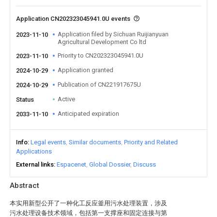
Application CN202323045941.0U events
Application filed by Sichuan Ruijianyuan
2023-11-10
Agricultural Development Co ltd
Priority to CN202323045941.0U
2023-11-10
Application granted
2024-10-29
Publication of CN221917675U
2024-10-29
Active
Status
Anticipated expiration
2033-11-10
Info
Legal events
Similar documents
Priority and Related
Applications
External links
Espacenet
Global Dossier
Discuss
Abstract
本实用新型公开了一种化工反应釜用污水处理装置，涉及
污水处理设备技术领域，包括第一支撑座和固定连接与第