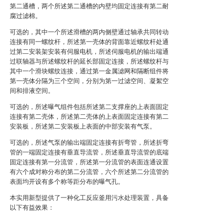
第二通槽，两个所述第二通槽的内壁均固定连接有第二耐
腐过滤棉。
可选的，其中一个所述滑槽的两内侧壁通过轴承共同转动
连接有同一螺纹杆，所述第一壳体的背面靠近螺纹杆处通
过第二安装架安装有伺服电机，所述伺服电机的输出端通
过联轴器与所述螺纹杆的延长部固定连接，所述螺纹杆与
其中一个滑块螺纹连接，通过第一金属滤网和隔断组件将
第一壳体分隔为三个空间，分别为第一过滤空间、凝絮空
间和排液空间。
可选的，所述曝气组件包括所述第二支撑座的上表面固定
连接有第二壳体，所述第二壳体的上表面固定连接有第二
安装板，所述第二安装板上表面的中部安装有气泵。
可选的，所述气泵的输出端固定连接有折弯管，所述折弯
管的一端固定连接有垂直导流管，所述垂直导流管的底端
固定连接有第一分流管，所述第一分流管的表面连通设置
有六个成对称分布的第二分流管，六个所述第二分流管的
表面均开设有多个称等距分布的曝气孔。
本实用新型提供了一种化工反应釜用污水处理装置，具备
以下有益效果：