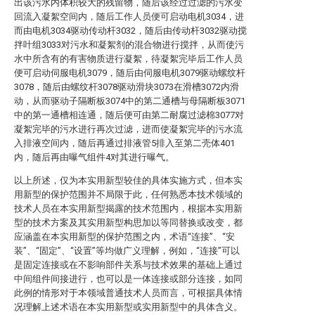
出该污水内体积较大的残留物，随后该经过过滤的污水变
回流入凝絮空间内，随后工作人员便可启动电机3034，进
而由电机3034驱动传动杆3032，随后由传动杆3032驱动搅
拌叶组3033对污水和凝絮剂的混合物进行搅拌，从而使污
水中所含有的有害物质进行凝絮，待凝絮完毕后工作人员
便可启动伺服电机3079，随后由伺服电机3079驱动螺纹杆
3078，随后由螺纹杆3078驱动滑块3073在滑槽3072内滑
动，从而驱动子隔断板3074中的第二通槽与母隔断板3071
中的第一通槽相连通，随后便可由第二耐腐过滤棉3077对
凝絮完毕的污水进行再次过滤，进而使凝絮完毕的污水流
入排液空间内，随后再通过排液管5排入至第二壳体401
内，随后再由曝气组件4对其进行曝气。
以上所述，仅为本实用新型较佳的具体实施方式，但本实
用新型的保护范围并不局限于此，任何熟悉本技术领域的
技术人员在本实用新型揭露的技术范围内，根据本实用新
型的技术方案及其实用新型构思加以等同替换或改变，都
应涵盖在本实用新型的保护范围之内，术语“连接”、“安
装”、“固定”、“设置”等均做广义理解，例如，“连接”可以
是固定连接或在不影响部件关系与技术效果的基础上通过
中间组件间接进行，也可以是一体连接或部分连接，如同
此例的情形对于本领域普通技术人员而言，可根据具体情
况理解上述术语在本实用新型或实用新型中的具体含义。