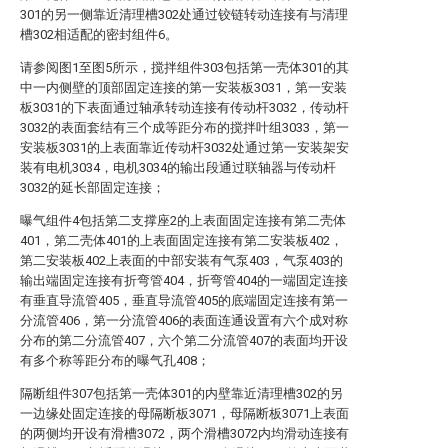
301的另一侧靠近清理槽302处通过铰链转动连接有与清理
槽302相适配的密封组件6。
请参阅图1至图5所示，搅拌组件303包括第一壳体301的其
中一内侧壁的顶部固定连接的第一安装板3031，第一安装
板3031的下表面通过轴承转动连接有传动杆3032，传动杆
3032的表面套结有三个成等距分布的搅拌叶组3033，第一
安装板3031的上表面靠近传动杆3032处通过第一安装架安
装有电机3034，电机3034的输出段通过联轴器与传动杆
3032的延长部固定连接；
曝气组件4包括第二支撑座2的上表面固定连接有第二壳体
401，第二壳体401的上表面固定连接有第二安装板402，
第二安装板402上表面的中部安装有气泵403，气泵403的
输出端固定连接有折弯管404，折弯管404的一端固定连接
有垂直导流管405，垂直导流管405的底端固定连接有第一
分流管406，第一分流管406的表面连通设置有六个成对称
分布的第二分流管407，六个第二分流管407的表面均开设
有多个称等距分布的曝气孔408；
隔断组件307包括第一壳体301的内壁靠近清理槽302的另
一边缘处固定连接的母隔断板3071，母隔断板3071上表面
的两侧均开设有滑槽3072，两个滑槽3072内均滑动连接有