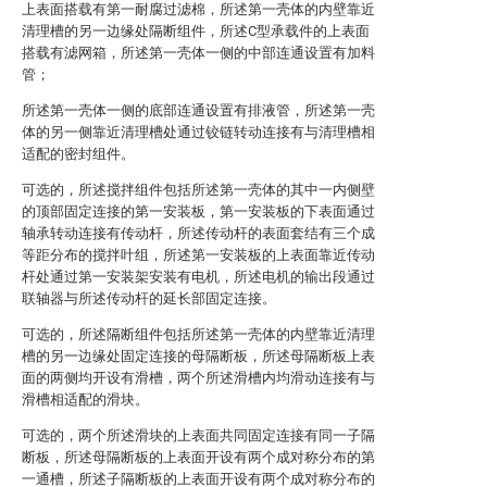
上表面搭载有第一耐腐过滤棉，所述第一壳体的内壁靠近
清理槽的另一边缘处隔断组件，所述C型承载件的上表面
搭载有滤网箱，所述第一壳体一侧的中部连通设置有加料
管；
所述第一壳体一侧的底部连通设置有排液管，所述第一壳
体的另一侧靠近清理槽处通过铰链转动连接有与清理槽相
适配的密封组件。
可选的，所述搅拌组件包括所述第一壳体的其中一内侧壁
的顶部固定连接的第一安装板，第一安装板的下表面通过
轴承转动连接有传动杆，所述传动杆的表面套结有三个成
等距分布的搅拌叶组，所述第一安装板的上表面靠近传动
杆处通过第一安装架安装有电机，所述电机的输出段通过
联轴器与所述传动杆的延长部固定连接。
可选的，所述隔断组件包括所述第一壳体的内壁靠近清理
槽的另一边缘处固定连接的母隔断板，所述母隔断板上表
面的两侧均开设有滑槽，两个所述滑槽内均滑动连接有与
滑槽相适配的滑块。
可选的，两个所述滑块的上表面共同固定连接有同一子隔
断板，所述母隔断板的上表面开设有两个成对称分布的第
一通槽，所述子隔断板的上表面开设有两个成对称分布的