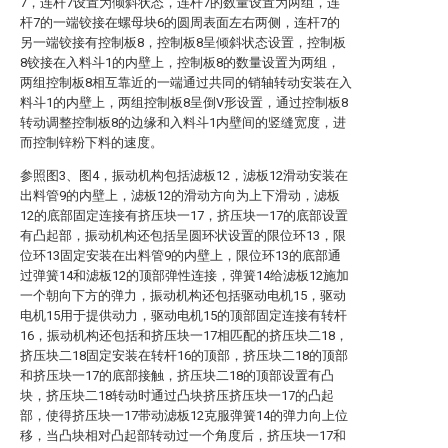
7，连杆7设置为倾斜状态，连杆7的数量设置为两组，连
杆7的一端铰接在螺母块6的圆周表面左右两侧，连杆7的
另一端铰接有控制板8，控制板8呈倾斜状态设置，控制板
8铰接在入料斗1的内壁上，控制板8的数量设置为两组，
两组控制板8相互靠近的一端通过共同的销轴转动安装在入
料斗1的内壁上，两组控制板8呈倒V形设置，通过控制板8
转动调整控制板8的边缘和入料斗1内壁间的竖缝宽度，进
而控制锌粉下料的速度。
参照图3、图4，振动机构包括滤板12，滤板12滑动安装在
出料管9的内壁上，滤板12的滑动方向为上下滑动，滤板
12的底部固定连接有挤压块一17，挤压块一17的底部设置
有凸起部，振动机构还包括呈圆环状设置的限位环13，限
位环13固定安装在出料管9的内壁上，限位环13的底部通
过弹簧14和滤板12的顶部弹性连接，弹簧14给滤板12施加
一个朝向下方的弹力，振动机构还包括驱动电机15，驱动
电机15用于提供动力，驱动电机15的顶部固定连接有转杆
16，振动机构还包括和挤压块一17相匹配的挤压块二18，
挤压块二18固定安装在转杆16的顶部，挤压块二18的顶部
和挤压块一17的底部接触，挤压块二18的顶部设置有凸
块，挤压块二18转动时通过凸块挤压挤压块一17的凸起
部，使得挤压块一17带动滤板12克服弹簧14的弹力向上位
移，当凸块相对凸起部转动过一个角度后，挤压块一17和