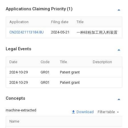
Applications Claiming Priority (1)
Application
Filing date
Title
CN202421113184.8U
2024-05-21
一种锌粉加工用入料装置
Legal Events
Date
Code
Title
Description
2024-10-29
GR01
Patent grant
2024-10-29
GR01
Patent grant
Concepts
machine-extracted
Download
Filter table
Name