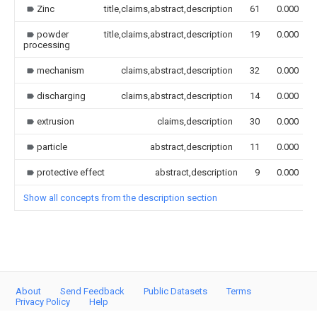
Zinc
title,claims,abstract,description
61
0.000
powder
title,claims,abstract,description
19
0.000
processing
mechanism
claims,abstract,description
32
0.000
discharging
claims,abstract,description
14
0.000
extrusion
claims,description
30
0.000
particle
abstract,description
11
0.000
protective effect
abstract,description
9
0.000
Show all concepts from the description section
About
Send Feedback
Public Datasets
Terms
Privacy Policy
Help