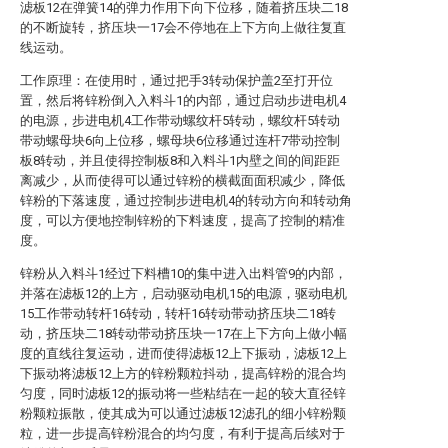
滤板12在弹簧14的弹力作用下向下位移，随着挤压块二18
的不断旋转，挤压块一17会不停地在上下方向上做往复直
线运动。
工作原理：在使用时，通过把手3转动保护盖2至打开位
置，然后将锌粉倒入入料斗1的内部，通过启动步进电机4
的电源，步进电机4工作带动螺纹杆5转动，螺纹杆5转动
带动螺母块6向上位移，螺母块6位移通过连杆7带动控制
板8转动，并且使得控制板8和入料斗1内壁之间的间距距
离减少，从而使得可以通过锌粉的横截面面积减少，降低
锌粉的下落速度，通过控制步进电机4的转动方向和转动角
度，可以方便地控制锌粉的下料速度，提高了控制的精准
度。
锌粉从入料斗1经过下料槽10的集中进入出料管9的内部，
并落在滤板12的上方，启动驱动电机15的电源，驱动电机
15工作带动转杆16转动，转杆16转动带动挤压块二18转
动，挤压块二18转动带动挤压块一17在上下方向上做小幅
度的直线往复运动，进而使得滤板12上下振动，滤板12上
下振动将滤板12上方的锌粉颗粒抖动，提高锌粉的混合均
匀度，同时滤板12的振动将一些粘结在一起的较大直径锌
粉颗粒振散，使其成为可以通过滤板12滤孔的细小锌粉颗
粒，进一步提高锌粉混合的均匀度，有利于提高后续对于