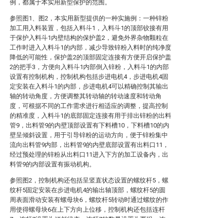
例，都属于本实用新型保护的范围。
参照图1、图2，本实用新型提供的一种实施例：一种锌粉
加工用入料装置，包括入料斗1，入料斗1的顶部铰接有用
于保护入料斗1内壁结构的保护盖2，避免外界杂物颗粒在
工作时进入入料斗1的内部，减少导致锌粉入料时的纯净度
降低的可能性，保护盖2的顶部固定连接有方便开启保护盖
2的把手3，方便向入料斗1内部倒入锌粉，入料斗1的内部
设置有控制机构，控制机构包括步进电机4，步进电机4固
定安装在入料斗1的内部，步进电机4可以精确控制其输出
轴的转动角度，方便调整其转动轴的转动速度和转动角
度，可根据不同的工作需求进行相适应的调整，提高控制
的精准度，入料斗1的底部固定连接有用于排出锌粉的出料
管9，出料管9的内壁顶部设置有下料槽10，下料槽10的内
壁呈倾斜设置，用于引导锌粉的运动方向，便于锌粉集中
流向出料管9内部，出料管9的内壁底部设置有出料口11，
经过预处理的锌粉从出料口11进入下方的加工设备内，出
料管9的内部设置有振动机构。
参照图2，控制机构还包括呈竖直状态设置的螺纹杆5，螺
纹杆5固定安装在步进电机4的输出轴顶部，螺纹杆5的圆
周表面滑动安装有螺母块6，螺纹杆5转动时通过螺纹的作
用使得螺母块6在上下方向上位移，控制机构还包括连杆