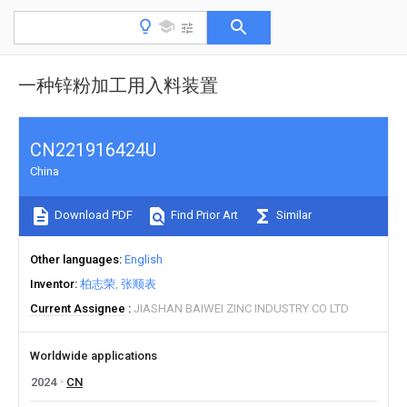
一种锌粉加工用入料装置
CN221916424U
China
Download PDF
Find Prior Art
Similar
Other languages
English
Inventor
柏志荣
张顺表
Current Assignee
JIASHAN BAIWEI ZINC INDUSTRY CO LTD
Worldwide applications
2024
CN