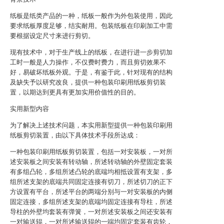
纸板是纸类产品的一种，纸板一般作为外包装使用，因此
要求纸板厚度足够，结实耐用。包装纸板在印刷加工中需
要根据设定尺寸来进行剪切。
现有技术中，对于生产线上的纸板，在进行进一步剪切加
工时一般是人力操作，不仅费时费力，而且剪切效果不
好，易破坏纸板外观。于是，有鉴于此，针对现有的结构
及缺失予以研究改良，提供一种包装印刷用纸板剪切装
置，以期达到更具有更加实用价值性的目的。
实用新型内容
为了解决上述技术问题，本实用新型提供一种包装印刷用
纸板剪切装置，由以下具体技术手段所达成：
一种包装印刷用纸板剪切装置，包括一对安装板，一对所
述安装板之间安装有转动轴，所述转动轴的外壁固定套装
有多组凸轮，多组所述凸轮的底端均相抵设置有支架，多
组所述支架的底端共同固定连接有切刀，所述切刀的正下
方设置有平台，所述平台的两端分别与一对安装板的内侧
固定连接，多组所述支架的底端均固定连接有导柱，所述
导柱的外壁均套装有弹簧，一对所述安装板之间还安装有
一对输送辊，一对所述输送辊的一端均固定套装有齿轮，