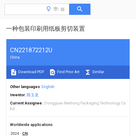
一种包装印刷用纸板剪切装置
CN221872212U
China
Download PDF
Find Prior Art
Similar
Other languages
English
Inventor
陈玉龙
Current Assignee
Dongguan Meihong Packaging Technology Co
ltd
Worldwide applications
2024
CN