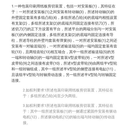
1.一种包装印刷用纸板剪切装置，包括一对安装板(1)，其特征在
于：一对所述安装板(1)之间安装有转动轴(3)，所述转动轴(3)的
外壁固定套装有多组凸轮(4)，多组所述凸轮(4)的底端均相抵设置
有支架(2)，多组所述支架(2)的底端共同固定连接有切刀(7)，所
述切刀(7)的正下方设置有平台，所述平台的两端分别与一对安装
板(1)的内侧固定连接，多组所述支架(2)的底端均固定连接有导
柱，所述导柱的外壁均套装有弹簧(6)，一对所述安装板(1)之间还
安装有一对输送辊(5)，一对所述输送辊(5)的一端均固定套装有齿
轮(13)，且两组齿轮(13)相互啮合，其中一组所述输送辊(5)的另
一端和转动轴(3)的一端均固定套装V型皮带轮(9)，一对所述V型
皮带轮(9)之间连接有皮带(10)，所述V型皮带轮(9)由两组半V型轮
和一组转轴组成，其中一组所述半V型轮的侧壁连接有电缸(11)，
且该组半V型轮与转轴滑动连接，另一组所述半V型轮与转轴固定
连接。
2.如权利要求1所述包装印刷用纸板剪切装置，其特征在
于：多组所述凸轮(4)至少为两组。
3.如权利要求1所述包装印刷用纸板剪切装置，其特征在
于：其中一组所述安装板(1)的一侧通过紧固件安装有驱动
电机(12)，所述驱动电机(12)的输出端与转动轴(3)传动连
接。