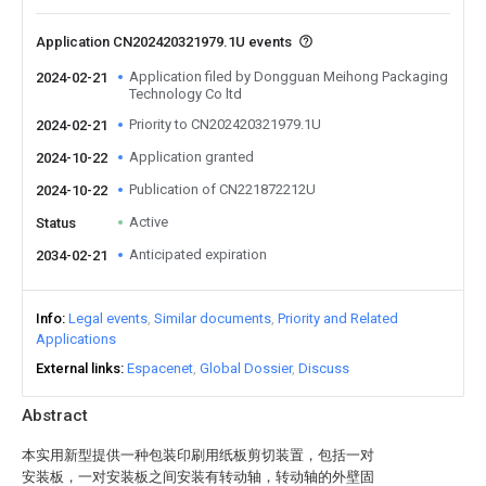
Application CN202420321979.1U events
Application filed by Dongguan Meihong Packaging
2024-02-21
Technology Co ltd
Priority to CN202420321979.1U
2024-02-21
Application granted
2024-10-22
Publication of CN221872212U
2024-10-22
Active
Status
Anticipated expiration
2034-02-21
Info
Legal events
Similar documents
Priority and Related
Applications
External links
Espacenet
Global Dossier
Discuss
Abstract
本实用新型提供一种包装印刷用纸板剪切装置，包括一对
安装板，一对安装板之间安装有转动轴，转动轴的外壁固