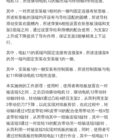
电机12，所述驱动电机12的输出端与转动轴3传动连接。
其中，一对所述安装板1相对的一侧均固定连接有矩形板，
所述矩形板的顶端均开设有与导柱适配的圆槽，所述导柱
滑动安装在圆槽内，所述弹簧6相抵设置在矩形板顶端和支
架2底端之间，通过设置导柱和滑槽的配合使用，为支架2
上升或下降提供了导向作用，保证支架2能够精准上下运
行。
其中，电缸11的底端均固定连接有连接架8，所述连接架8
的另一端均固定安装在安装板1的一侧。
其中，安装板1的一侧安装有控制面板，所述控制面板与电
缸11和驱动电机12电性连接。
本实施例的工作原理：使用时，使用者将纸板放置在一对
输送辊5之间，之后启动驱动电机12，驱动电机12带动转
动轴3转动，转动轴3通过凸轮4挤压支架2，从而利用支架
2带动切刀7下降，以此实现对纸板剪切，在此过程中，转
动轴3通过V型皮带轮9和皮带10的配合使用带动另一组V型
皮带轮9旋转，从而带动其中一组输送辊5旋转，其中一组
输送辊5通过一对齿轮13的配合带动另一组输送辊5旋转，
从而利用一对输送辊5实现对纸板的输送，同时，使用者可
通过控制面板控制两组电缸11进行作业，其中一组电缸11