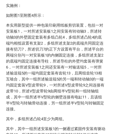
实施例：
如附图1至附图4所示：
本实用新型提供一种包装印刷用纸板剪切装置，包括一对
安装板1，一对所述安装板1之间安装有转动轴3，所述转
动轴3的外壁固定套装有多组凸轮4，多组所述凸轮4的底
端均相抵设置有支架2，多组所述支架2的底端共同固定连
接有切刀7，所述切刀7的正下方设置有平台，所述平台的
两端分别与一对安装板1的内侧固定连接，多组所述支架2
的底端均固定连接有导柱，所述导柱的外壁均套装有弹簧
6，一对所述安装板1之间还安装有一对输送辊5，一对所
述输送辊5的一端均固定套装有齿轮13，且两组齿轮13相
互啮合，其中一组所述输送辊5的另一端和转动轴3的一端
均固定套装V型皮带轮9，一对所述V型皮带轮9之间连接有
皮带10，所述V型皮带轮9由两组半V型轮和一组转轴组
成，其中一组所述半V型轮的侧壁连接有电缸11，且该组
半V型轮与转轴滑动连接，另一组所述半V型轮与转轴固定
连接。
其中，多组所述凸轮4至少为两组。
其中，其中一组所述安装板1的一侧通过紧固件安装有驱动