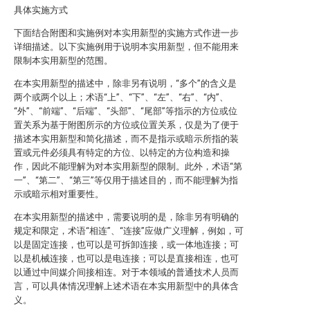
具体实施方式
下面结合附图和实施例对本实用新型的实施方式作进一步
详细描述。以下实施例用于说明本实用新型，但不能用来
限制本实用新型的范围。
在本实用新型的描述中，除非另有说明，“多个”的含义是
两个或两个以上；术语“上”、“下”、“左”、“右”、“内”、
“外”、“前端”、“后端”、“头部”、“尾部”等指示的方位或位
置关系为基于附图所示的方位或位置关系，仅是为了便于
描述本实用新型和简化描述，而不是指示或暗示所指的装
置或元件必须具有特定的方位、以特定的方位构造和操
作，因此不能理解为对本实用新型的限制。此外，术语“第
一”、“第二”、“第三”等仅用于描述目的，而不能理解为指
示或暗示相对重要性。
在本实用新型的描述中，需要说明的是，除非另有明确的
规定和限定，术语“相连”、“连接”应做广义理解，例如，可
以是固定连接，也可以是可拆卸连接，或一体地连接；可
以是机械连接，也可以是电连接；可以是直接相连，也可
以通过中间媒介间接相连。对于本领域的普通技术人员而
言，可以具体情况理解上述术语在本实用新型中的具体含
义。