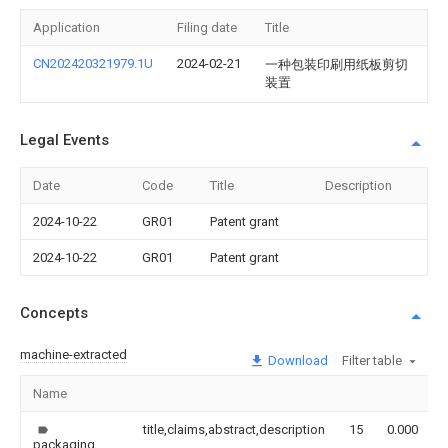
Application
Filing date
Title
CN202420321979.1U
2024-02-21
一种包装印刷用纸板剪切
装置
Legal Events
Date
Code
Title
Description
2024-10-22
GR01
Patent grant
2024-10-22
GR01
Patent grant
Concepts
machine-extracted
Download
Filter table
Name
title,claims,abstract,description
15
0.000
packaging