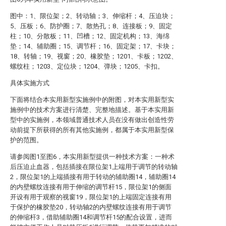
图中：1、限位架；2、转动轴；3、伸缩杆；4、压迫块；
5、压板；6、防护圈；7、散热孔；8、连接板；9、固定
柱；10、分散板；11、凹槽；12、固定机构；13、海绵
垫；14、辅助圈；15、调节杆；16、固定架；17、卡块；
18、转轴；19、视窗；20、橡胶垫；1201、卡板；1202、
螺纹柱；1203、定位块；1204、弹块；1205、卡扣。
具体实施方式
下面将结合本实用新型实施例中的附图，对本实用新型实
施例中的技术方案进行清楚、完整地描述。基于本实用新
型中的实施例，本领域普通技术人员在没有做出创造性劳
动前提下所获得的所有其他实施例，都属于本实用新型保
护的范围。
请参阅图1至图6，本实用新型提供一种技术方案：一种术
后压迫止血器，包括插接在限位架1上端用于调节的转动轴
2，限位架1的上端插接有用于转动的辅助圈14，辅助圈14
的内壁螺纹连接有用于伸缩的调节杆15，限位架1的侧面
开设有用于观察的视窗19，限位架1的上端固定连接有用
于保护的橡胶垫20，转动轴2的内壁螺纹连接有用于调节
的伸缩杆3，借助辅助圈14和调节杆15的配合设置，进而