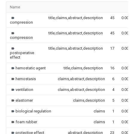
Name
title,claims,abstract,description
45
0.000
compression
title,claims,abstract,description
45
0.000
compression
title,claims,abstract,description
17
0.000
postoperative
effect
hemostatic agent
title,claims,description
16
0.000
hemostasis
claims,abstract,description
6
0.000
ventilation
claims,abstract,description
4
0.000
elastomer
claims,description
5
0.000
biological regulation
claims
1
0.000
foam rubber
claims
1
0.000
protective effect
abstract,description
23
0.000