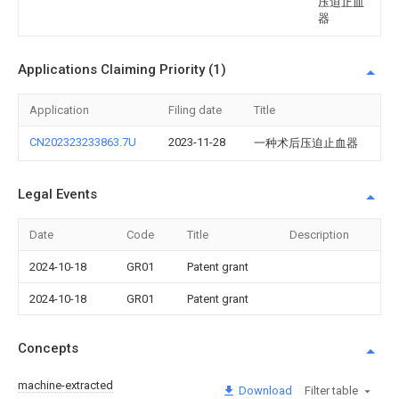
压迫止血
器
Applications Claiming Priority (1)
Application
Filing date
Title
CN202323233863.7U
2023-11-28
一种术后压迫止血器
Legal Events
Date
Code
Title
Description
2024-10-18
GR01
Patent grant
2024-10-18
GR01
Patent grant
Concepts
machine-extracted
Download
Filter table