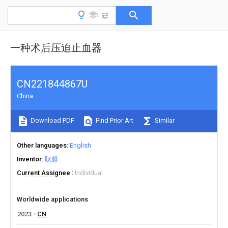
一种术后压迫止血器
CN221844867U
China
Download PDF
Find Prior Art
Similar
Other languages
English
Inventor
耿超
Current Assignee
Individual
Worldwide applications
2023
CN