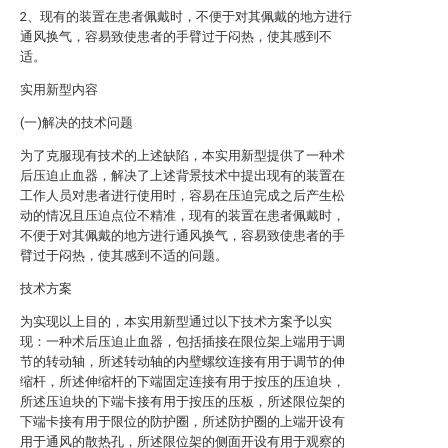
2、现有的装置在患者佩戴时，不便于对其佩戴的地方进行
通风换气，容易致使患者的手臂过于闷热，使其感到不
适。
实用新型内容
(一)解决的技术问题
为了克服现有技术的上述缺陷，本实用新型提供了一种术
后压迫止血器，解决了上述背景技术中提出现有的装置在
工作人员对患者进行使用时，容易在压迫完成之后产生松
动的情况且压迫点位不精准，现有的装置在患者佩戴时，
不便于对其佩戴的地方进行通风换气，容易致使患者的手
臂过于闷热，使其感到不适的问题。
技术方案
为实现以上目的，本实用新型通过以下技术方案予以实
现：一种术后压迫止血器，包括插接在限位架上端用于调
节的转动轴，所述转动轴的内壁螺纹连接有用于调节的伸
缩杆，所述伸缩杆的下端固定连接有用于按压的压迫块，
所述压迫块的下端卡接有用于按压的压板，所述限位架的
下端卡接有用于限位的防护圈，所述防护圈的上端开设有
用于通风的散热孔，所述限位架的侧面开设有用于观察的