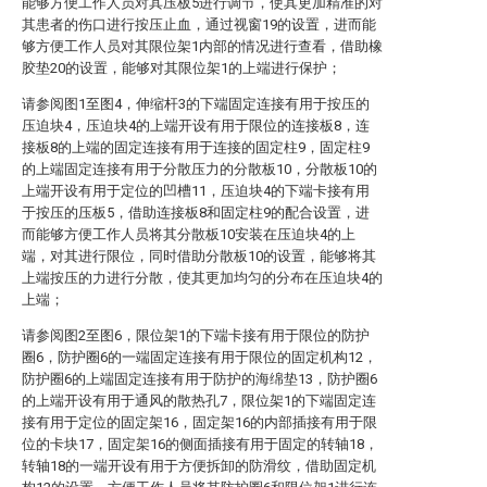
能够方便工作人员对其压板5进行调节，使其更加精准的对
其患者的伤口进行按压止血，通过视窗19的设置，进而能
够方便工作人员对其限位架1内部的情况进行查看，借助橡
胶垫20的设置，能够对其限位架1的上端进行保护；
请参阅图1至图4，伸缩杆3的下端固定连接有用于按压的
压迫块4，压迫块4的上端开设有用于限位的连接板8，连
接板8的上端的固定连接有用于连接的固定柱9，固定柱9
的上端固定连接有用于分散压力的分散板10，分散板10的
上端开设有用于定位的凹槽11，压迫块4的下端卡接有用
于按压的压板5，借助连接板8和固定柱9的配合设置，进
而能够方便工作人员将其分散板10安装在压迫块4的上
端，对其进行限位，同时借助分散板10的设置，能够将其
上端按压的力进行分散，使其更加均匀的分布在压迫块4的
上端；
请参阅图2至图6，限位架1的下端卡接有用于限位的防护
圈6，防护圈6的一端固定连接有用于限位的固定机构12，
防护圈6的上端固定连接有用于防护的海绵垫13，防护圈6
的上端开设有用于通风的散热孔7，限位架1的下端固定连
接有用于定位的固定架16，固定架16的内部插接有用于限
位的卡块17，固定架16的侧面插接有用于固定的转轴18，
转轴18的一端开设有用于方便拆卸的防滑纹，借助固定机