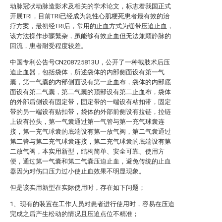
动脉冠状动脉造影术及相关的学术论文，标志着我国正式
开展TRI，目前TRI已经成为急性心肌梗死患者最有效的治
疗方案，最初经TRI后，常用的止血方式为绷带压迫止血，
该方法操作步骤繁杂，虽能够有效止血但无法兼顾静脉的
回流，患者耐受程度较差。
中国专利公告号CN208725813U，公开了一种截肢术后压
迫止血器，包括袋体，所述袋体的内部侧面设有第一气
囊，第一气囊的内部侧面设有第一止血布，袋体的内部底
面设有第二气囊，第二气囊的顶部设有第二止血布，袋体
的外部后侧设有固定带，固定带的一端设有粘扣带，固定
带的另一端设有贴扣带，袋体的外部前侧设有拉链，拉链
上设有拉头，第一气囊通过第一气管与第一充气球囊连
接，第一充气球囊的底端设有第一放气阀，第二气囊通过
第二管与第二充气球囊连接，第二充气球囊的底端设有第
二放气阀，本实用新型，结构简单、安全可靠、使用方
便，通过第一气囊和第二气囊压迫止血，避免传统的止血
器因为对伤口压力过小使止血效果不明显现象。
但是该实用新型在实际使用时，存在如下问题；
1、现有的装置在工作人员对患者进行使用时，容易在压迫
完成之后产生松动的情况且压迫点位不精准；