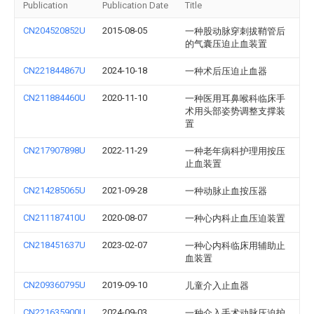
Publication
Publication Date
Title
CN204520852U
2015-08-05
一种股动脉穿刺拔鞘管后
的气囊压迫止血装置
CN221844867U
2024-10-18
一种术后压迫止血器
CN211884460U
2020-11-10
一种医用耳鼻喉科临床手
术用头部姿势调整支撑装
置
CN217907898U
2022-11-29
一种老年病科护理用按压
止血装置
CN214285065U
2021-09-28
一种动脉止血按压器
CN211187410U
2020-08-07
一种心内科止血压迫装置
CN218451637U
2023-02-07
一种心内科临床用辅助止
血装置
CN209360795U
2019-09-10
儿童介入止血器
CN221635900U
2024-09-03
一种介入手术动脉压迫护