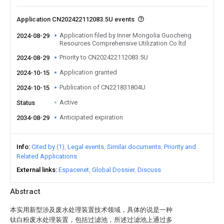
Application CN202422112083.5U events
Application filed by Inner Mongolia Guocheng
2024-08-29
Resources Comprehensive Utilization Co ltd
Priority to CN202422112083.5U
2024-08-29
Application granted
2024-10-15
Publication of CN221831804U
2024-10-15
Active
Status
Anticipated expiration
2034-08-29
Info
Cited by (1)
Legal events
Similar documents
Priority and
Related Applications
External links
Espacenet
Global Dossier
Discuss
Abstract
本实用新型涉及废水处理装置技术领域，具体的说是一种
钛白粉废水处理装置，包括过滤池，所述过滤池上通过多