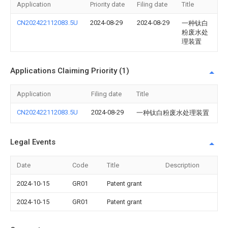
Application
Priority date
Filing date
Title
CN202422112083.5U
2024-08-29
2024-08-29
一种钛白
粉废水处
理装置
Applications Claiming Priority (1)
Application
Filing date
Title
CN202422112083.5U
2024-08-29
一种钛白粉废水处理装置
Legal Events
Date
Code
Title
Description
2024-10-15
GR01
Patent grant
2024-10-15
GR01
Patent grant