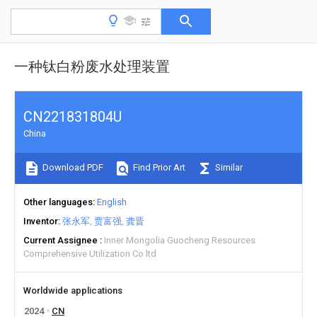
一种钛白粉废水处理装置
CN221831804U
China
Download PDF
Find Prior Art
Similar
Other languages
English
Inventor
张永军
贾富强
龚晋
Current Assignee
Inner Mongolia Guocheng Resources
Comprehensive Utilization Co ltd
Worldwide applications
2024
CN