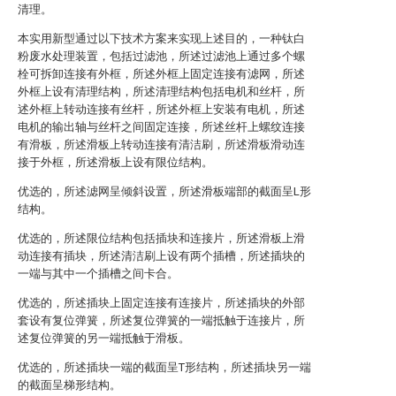
清理。
本实用新型通过以下技术方案来实现上述目的，一种钛白
粉废水处理装置，包括过滤池，所述过滤池上通过多个螺
栓可拆卸连接有外框，所述外框上固定连接有滤网，所述
外框上设有清理结构，所述清理结构包括电机和丝杆，所
述外框上转动连接有丝杆，所述外框上安装有电机，所述
电机的输出轴与丝杆之间固定连接，所述丝杆上螺纹连接
有滑板，所述滑板上转动连接有清洁刷，所述滑板滑动连
接于外框，所述滑板上设有限位结构。
优选的，所述滤网呈倾斜设置，所述滑板端部的截面呈L形
结构。
优选的，所述限位结构包括插块和连接片，所述滑板上滑
动连接有插块，所述清洁刷上设有两个插槽，所述插块的
一端与其中一个插槽之间卡合。
优选的，所述插块上固定连接有连接片，所述插块的外部
套设有复位弹簧，所述复位弹簧的一端抵触于连接片，所
述复位弹簧的另一端抵触于滑板。
优选的，所述插块一端的截面呈T形结构，所述插块另一端
的截面呈梯形结构。