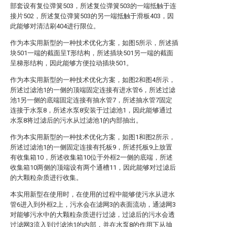
部套设有复位弹簧503，所述复位弹簧503的一端抵触于连
接片502，所述复位弹簧503的另一端抵触于滑板403，因
此能够对清洁刷404进行限位。
作为本实用新型的一种技术优化方案，如图5所示，所述插
块501一端的截面呈T形结构，所述插块501另一端的截面
呈梯形结构，因此能够方便拉动插块501。
作为本实用新型的一种技术优化方案，如图2和图4所示，
所述过滤池1的一侧的顶端固定连接有进水管6，所述过滤
池1另一侧的底端固定连接有抽水管7，所述抽水管7固定
连接于水泵8，所述水泵8安装于过滤池1，因此能够通过
水泵8将过滤后的污水从过滤池1的内部抽出。
作为本实用新型的一种技术优化方案，如图1和图2所示，
所述过滤池1的一侧固定连接有托板9，所述托板9上放置
有收集箱10，所述收集箱10位于外框2一侧的底端，所述
收集箱10两侧的顶端设有两个通槽11，因此能够对过滤后
的大颗粒杂质进行收集。
本实用新型在使用时，在使用的过程中能够使污水从进水
管6进入到外框2上，污水会在滤网3的表面流动，通滤网3
对能够污水中的大颗粒杂质进行过滤，过滤后的污水会透
过滤网3流入到过滤池1的内部，并在水泵8的作用下从抽