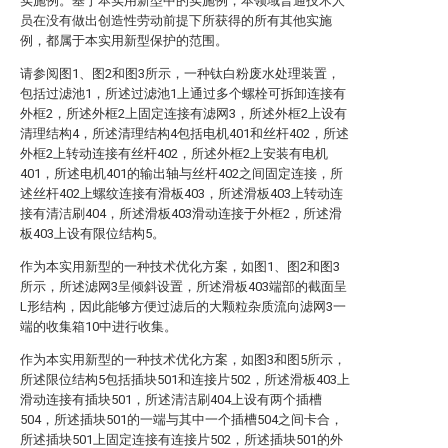
实施例。基于本实用新型中的实施例，本领域普通技术人
员在没有做出创造性劳动前提下所获得的所有其他实施
例，都属于本实用新型保护的范围。
请参阅图1、图2和图3所示，一种钛白粉废水处理装置，
包括过滤池1，所述过滤池1上通过多个螺栓可拆卸连接有
外框2，所述外框2上固定连接有滤网3，所述外框2上设有
清理结构4，所述清理结构4包括电机401和丝杆402，所述
外框2上转动连接有丝杆402，所述外框2上安装有电机
401，所述电机401的输出轴与丝杆402之间固定连接，所
述丝杆402上螺纹连接有滑板403，所述滑板403上转动连
接有清洁刷404，所述滑板403滑动连接于外框2，所述滑
板403上设有限位结构5。
作为本实用新型的一种技术优化方案，如图1、图2和图3
所示，所述滤网3呈倾斜设置，所述滑板403端部的截面呈
L形结构，因此能够方便过滤后的大颗粒杂质流向滤网3一
端的收集箱10中进行收集。
作为本实用新型的一种技术优化方案，如图3和图5所示，
所述限位结构5包括插块501和连接片502，所述滑板403上
滑动连接有插块501，所述清洁刷404上设有两个插槽
504，所述插块501的一端与其中一个插槽504之间卡合，
所述插块501上固定连接有连接片502，所述插块501的外