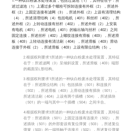
1.一种钛白粉废水处理装置，包括过滤池（1），其特征在于：所
述过滤池（1）上通过多个螺栓可拆卸连接有外框（2），所述外
框（2）上固定连接有滤网（3），所述外框（2）上设有清理结构
（4），所述清理结构（4）包括电机（401）和丝杆（402），所
述外框（2）上转动连接有丝杆（402），所述外框（2）上安装
有电机（401），所述电机（401）的输出轴与丝杆（402）之间
固定连接，所述丝杆（402）上螺纹连接有滑板（403），所述滑
板（403）上转动连接有清洁刷（404），所述滑板（403）滑动
连接于外框（2），所述滑板（403）上设有限位结构（5）。
2.根据权利要求1所述的一种钛白粉废水处理装置，其特征
在于：所述滤网（3）呈倾斜设置，所述滑板（403）端部
的截面呈L形结构。
3.根据权利要求1所述的一种钛白粉废水处理装置，其特征
在于：所述限位结构（5）包括插块（501）和连接片
（502），所述滑板（403）上滑动连接有插块（501），
所述清洁刷（404）上设有两个插槽（504），所述插块
（501）的一端与其中一个插槽（504）之间卡合。
4.根据权利要求3所述的一种钛白粉废水处理装置，其特征
在于：所述插块（501）上固定连接有连接片（502），所
述插块（501）的外部套设有复位弹簧（503），所述复位
弹簧（503）的一端抵触于连接片（502），所述复位弹簧