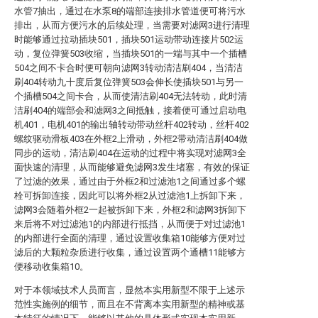
水管7抽出，通过在水泵8的端部连接排水管道便可将污水
排出，从而方便污水的后续处理，当需要对滤网3进行清理
时能够通过拉动插块501，插块501运动带动连接片502运
动，复位弹簧503收缩，当插块501的一端与其中一个插槽
504之间不卡合时便可朝向滤网3转动清洁刷404，当清洁
刷404转动九十度后复位弹簧503会伸长使插块501与另一
个插槽504之间卡合，从而使清洁刷404无法转动，此时清
洁刷404的端部会和滤网3之间抵触，接着便可通过启动电
机401，电机401的输出轴转动带动丝杆402转动，丝杆402
螺纹驱动滑板403在外框2上滑动，外框2带动清洁刷404做
同步的运动，清洁刷404在运动的过程中将实现对滤网3全
面快速的清理，从而能够避免滤网3发生堵塞，有效的保证
了过滤的效果，通过由于外框2和过滤池1之间通过多个螺
栓可拆卸连接，因此可以将外框2从过滤池1上拆卸下来，
滤网3会随着外框2一起被拆卸下来，外框2和滤网3拆卸下
来后将不对过滤池1的内部进行抵挡，从而便于对过滤池1
的内部进行全面的清理，通过设置收集箱10能够方便对过
滤后的大颗粒杂质进行收集，通过设置两个通槽11能够方
便移动收集箱10。
对于本领域技术人员而言，显然本实用新型不限于上述示
范性实施例的细节，而且在不背离本实用新型的精神或基