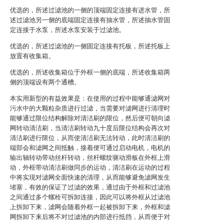
优选的，所述过滤池的一侧的顶端固定连接有进水管，所
述过滤池另一侧的底端固定连接有抽水管，所述抽水管固
定连接于水泵，所述水泵安装于过滤池。
优选的，所述过滤池的一侧固定连接有托板，所述托板上
放置有收集箱。
优选的，所述收集箱位于外框一侧的底端，所述收集箱两
侧的顶端设有两个通槽。
本实用新型的有益效果是：在使用的过程中能够通滤网对
污水中的大颗粒杂质进行过滤，当需要对滤网进行清理时
能够通过限位结构解除对清洁刷的限位，然后便可朝向滤
网转动清洁刷，当清洁刷转动九十度后限位结构会再次对
清洁刷进行限位，从而使清洁刷无法转动，此时清洁刷的
端部会和滤网之间抵触，接着便可通过启动电机，电机的
输出轴转动带动丝杆转动，丝杆螺纹驱动滑板在外框上滑
动，外框带动清洁刷做同步的运动，清洁刷在运动的过程
中将实现对滤网全面快速的清理，从而能够避免滤网发生
堵塞，有效的保证了过滤的效果，通过由于外框和过滤池
之间通过多个螺栓可拆卸连接，因此可以将外框从过滤池
上拆卸下来，滤网会随着外框一起被拆卸下来，外框和滤
网拆卸下来后将不对过滤池的内部进行抵挡，从而便于对