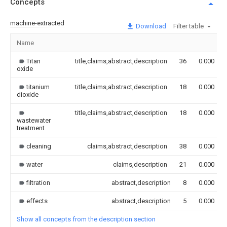
Concepts
machine-extracted
Download
Filter table
Name
Titan
title,claims,abstract,description
36
0.000
oxide
titanium
title,claims,abstract,description
18
0.000
dioxide
title,claims,abstract,description
18
0.000
wastewater
treatment
cleaning
claims,abstract,description
38
0.000
water
claims,description
21
0.000
filtration
abstract,description
8
0.000
effects
abstract,description
5
0.000
Show all concepts from the description section