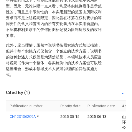
本特征的情况下，能够以其他的具体形式实现本实用新
型。因此，无论从哪一点来看，均应将实施例看作是示范
性的，而且是非限制性的，本实用新型的范围由所附权利
要求而不是上述说明限定，因此旨在将落在权利要求的等
同要件的含义和范围内的所有变化囊括在本实用新型内。
不应将权利要求中的任何附图标记视为限制所涉及的权利
要求。
此外，应当理解，虽然本说明书按照实施方式加以描述，
但并非每个实施方式仅包含一个独立的技术方案，说明书
的这种叙述方式仅仅是为清楚起见，本领域技术人员应当
将说明书作为一个整体，各实施例中的技术方案也可以经
适当组合，形成本领域技术人员可以理解的其他实施方
式。
Cited By (1)
Publication number
Priority date
Publication date
Assi
CN120136209A
*
2025-05-15
2025-06-13
山东
环保
公司