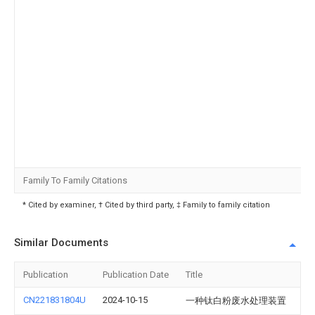
Family To Family Citations
* Cited by examiner, † Cited by third party, ‡ Family to family citation
Similar Documents
Publication
Publication Date
Title
CN221831804U
2024-10-15
一种钛白粉废水处理装置