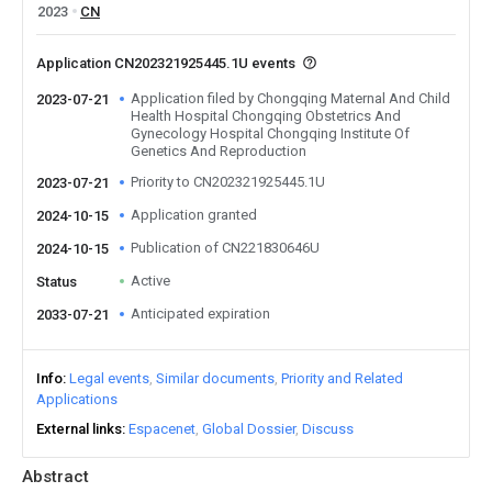
2023
CN
Application CN202321925445.1U events
Application filed by Chongqing Maternal And Child
2023-07-21
Health Hospital Chongqing Obstetrics And
Gynecology Hospital Chongqing Institute Of
Genetics And Reproduction
Priority to CN202321925445.1U
2023-07-21
Application granted
2024-10-15
Publication of CN221830646U
2024-10-15
Active
Status
Anticipated expiration
2033-07-21
Info
Legal events
Similar documents
Priority and Related
Applications
External links
Espacenet
Global Dossier
Discuss
Abstract