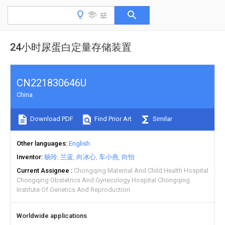
24小时尿蛋白定量存储装置
CN221830646U
China
Download PDF
Find Prior Art
Similar
Other languages
English
Inventor
杨玲
兰蓝
向冰心
车小燕
向怡
Current Assignee
Chongqing Maternal And Child Health Hospital
Chongqing Obstetrics And Gynecology Hospital Chongqing
Institute Of Genetics And Reproduction
Worldwide applications