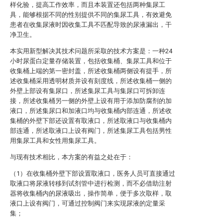
样化验，提高工作效率，而且本装置还包括两种集尿工
具，能够根据不同的性别提供不同的集尿工具，有效避免
患者在收集尿液时因收集工具不匹配导致的尿液漏出，干
净卫生。
本实用新型解决其技术问题所采取的技术方案是：一种24
小时尿蛋白定量存储装置，包括收集桶、集尿工具和位于
收集桶上端的第一密封盖，所述收集桶两侧设有提手，所
述收集桶采用透明材质并设有刻度线，所述收集桶一侧的
外壁上部设有集尿口，所述集尿工具与集尿口可拆卸连
接，所述收集桶另一侧的外壁上设有用于添加防腐剂的加
液口，所述集尿口和加液口均与收集桶内部连通，所述收
集桶的外壁下部还设置有取液口，所述取液口与收集桶内
部连通，所述取液口上设有阀门，所述集尿工具包括男性
用集尿工具和女性用集尿工具。
与现有技术相比，本方案的有益之处在于：
（1）在收集桶外壁下部设置取液口，医务人员可直接通过
取液口将尿液转移到试剂管中进行检测，而不必借助注射
器将收集桶内的尿液吸出，操作简单，便于多次取样，取
液口上设有阀门，可通过控制阀门来实现尿液的定量采
集；