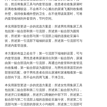
出，然后将集尿工具与内套管连接，使患者在收集尿液时
距离收集桶较远，不会将不小心溅出的尿液飞溅到收集桶
外壁，保持收集桶外壁的卫生，在不使用该装置时，可将
内套管收纳到外套管内，节约空间。
本实用新型更进一步的优选方案是：所述男性用集尿工具
包括第一贴合部和第一引流部，所述第一贴合部为圆筒
状，所述第一贴合部与第一引流部上端的连接处呈漏斗
状，所述第一引流部下端倾斜设置，所述第一引流部可与
所述内套管连接。
本方案的有益之处在于：第一引流部下端倾斜设置，可与
内套管连接，男性患者将尿液排出到第一贴合部内，尿液
由第一贴合部流向第一引流部，再通过内套管和外套管流
向收集桶，第一贴合部设为圆筒状，与男性排泄器官的外
部形状匹配，便于男性患者在排出尿液时尿液顺着第一贴
合部向下流，而不会向四周飞溅，干净卫生。
本实用新型更进一步的优选方案是：所述女性用集尿工具
包括第二贴合部和第二引流部，所述第二贴合部为开口，
所述开口呈椭圆状，所述开口两侧的中部下凹，所述第二
贴合部与第二引流部上端的连接处呈漏斗状，所述第二引
流部与第一引流部的形状大小均相同，所述第二引流部可