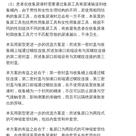
（2）患者在收集尿液时需要通过集尿工具将尿液输送到收
集桶内，由于男性和女性生理结构的不同，若使用相同结
构的集尿工具，在收集尿液时总会有一方不便，本装置的
集尿工具包括男性用集尿工具和女性用集尿工具，根据不
同的性别提供不同的集尿工具，有效避免患者在收集尿液
时因收集工具尺寸不匹配导致的尿液漏出，干净卫生。
本实用新型更进一步的优选方案是：所述第一密封盖与收
集桶上端通过螺纹连接,所述加液口前端设有与其螺纹连接
的第二密封盖，所述集尿口前端设有与其螺纹连接的第三
密封盖。
本方案的有益之处在于：第一密封盖与收集桶上端通过螺
纹连接，第二密封盖与加液口前端通过螺纹连接，第三密
封盖与集尿口前端通过螺纹连接，在不使用该装置收集尿
液时，收集桶为一个封闭的桶体，不仅可以防止尿液与空
气接触变质，影响测量的准确性，而且可以隔绝尿液散发
出的异味。
本实用新型更进一步的优选方案是：所述集尿口为两段式
的可伸缩套管结构，包括内套管和外套管。
本方案的有益之处在于：集尿口为两段式的可伸缩套管结
构，在使用该装置收集尿液时，将内套管从外套管中拉