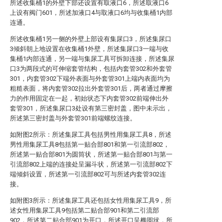
所述收集桶1的外壁下部还设置有取液口6，所述取液口6
上设有阀门601，所述加液口4与取液口6均与收集桶1内部
连通。
所述收集桶1另一侧的外壁上部设有集尿口3，所述集尿口
3倾斜朝上地设置在收集桶1外壁，所述集尿口3一端与收
集桶1内部连通，另一端与集尿工具可拆卸连接，所述集尿
口3为两段式的可伸缩套管结构，包括内套管302和外套管
301，内套管302下端外表面与外套管301上端内表面均为
粗糙表面，将内套管302拉出外套管301后，两者通过摩擦
力的作用固定在一起，初始状态下内套管302前端伸出外
套管301，所述集尿口3处设有第三密封盖，图中未示出，
所述第三密封盖与外套管301前端螺纹连接。
如附图2所示：所述集尿工具包括男性用集尿工具8，所述
男性用集尿工具8包括第一贴合部801和第一引流部802，
所述第一贴合部801为圆筒状，所述第一贴合部801与第一
引流部802上端的连接处呈漏斗状，所述第一引流部802下
端倾斜设置，所述第一引流部802可与所述内套管302连
接。
如附图3所示：所述集尿工具还包括女性用集尿工具9，所
述女性用集尿工具9包括第二贴合部901和第二引流部
902，所述第二贴合部901为开口，所述开口呈椭圆状，所