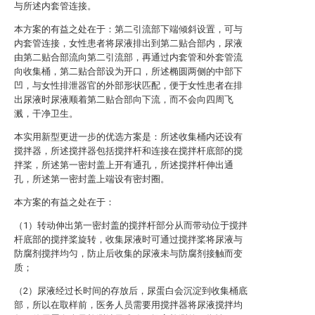
与所述内套管连接。
本方案的有益之处在于：第二引流部下端倾斜设置，可与
内套管连接，女性患者将尿液排出到第二贴合部内，尿液
由第二贴合部流向第二引流部，再通过内套管和外套管流
向收集桶，第二贴合部设为开口，所述椭圆两侧的中部下
凹，与女性排泄器官的外部形状匹配，便于女性患者在排
出尿液时尿液顺着第二贴合部向下流，而不会向四周飞
溅，干净卫生。
本实用新型更进一步的优选方案是：所述收集桶内还设有
搅拌器，所述搅拌器包括搅拌杆和连接在搅拌杆底部的搅
拌桨，所述第一密封盖上开有通孔，所述搅拌杆伸出通
孔，所述第一密封盖上端设有密封圈。
本方案的有益之处在于：
（1）转动伸出第一密封盖的搅拌杆部分从而带动位于搅拌
杆底部的搅拌桨旋转，收集尿液时可通过搅拌桨将尿液与
防腐剂搅拌均匀，防止后收集的尿液未与防腐剂接触而变
质；
（2）尿液经过长时间的存放后，尿蛋白会沉淀到收集桶底
部，所以在取样前，医务人员需要用搅拌器将尿液搅拌均