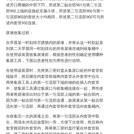
述开口两侧的中部下凹，所述第二贴合部901与第二引流
部902上端的连接处呈漏斗状，所述第二引流部902与第一
引流部802的形状大小均相同，所述第二引流部902可与所
述内套管302连接。
尿液收集过程：
在早晨某一时刻排尽膀胱内的尿液，并将从这一时刻起直
到第二天早晨同一时刻排出的所有尿液存储到收集桶中，
在使用该装置收集尿液前，根据患者的性别确定使用哪种
集尿工具，下面以患者性别为男性进行说明。
在使用该装置时，先将第三密封盖从集尿口处的外套管前
端旋开，然后握住内套管前端将内套管从外套管中拉出，
再将集尿工具上的第一引流部下端的倾斜处插入内套管
中，使集尿工具通过集尿口与收集桶连接在一起，男性使
用者将尿液排出到位于第一引流部上端的第一贴合部内，
因为第一贴合部与第一引流部连通，故尿液从第一贴合部
流向第一引流部，再通过内套管和外套管流向收集桶内。
在收集完一次的尿液之后，将第一引流部从内套管中取
出，用清水冲洗后放置到一旁，方便下次使用，然后将内
套管推回到外套管内，再将第三密封盖拧紧在外套管前