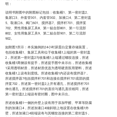
明：
说明书附图中的附图标记包括：收集桶1、第一密封盖2、
集尿口3、外套管301、内套管302、加液口4、第二密封盖
5、取液口6、阀门601、搅拌器7、搅拌杆701、搅拌桨
702、男性用集尿工具8、第一贴合部801、第一引流部
802、女性用集尿工具9、第二贴合部901、第二引流部
902。
如附图1所示：本实施例的24小时尿蛋白定量存储装置，
包括收集桶1、集尿工具和位于收集桶1上端的第一密封盖
2，所述第一密封盖2与收集桶1上端通过螺纹连接，所述
收集桶1两侧设有提手，所述提手图中未示出，所述收集桶
1采用透明材质，所述材质优选为透明硬质医用塑料，所述
收集桶1上设有刻度线。所述收集桶1内还设有搅拌器7，
所述搅拌器7包括搅拌杆701和连接在搅拌杆701底部的搅
拌桨702，所述第一密封盖2上开有通孔，所述搅拌杆701
伸出通孔，所述搅拌杆701的直径与通孔直径相同，所述
第一密封盖2上端设有密封圈，图中未示出。
所述收集桶1一侧的外壁上设有用于添加甲醛、甲苯等防腐
剂的加液口4，所述加液口4倾斜朝上地设置在收集桶1外
壁，所述加液口4前端设有与其螺纹连接的第二密封盖5，