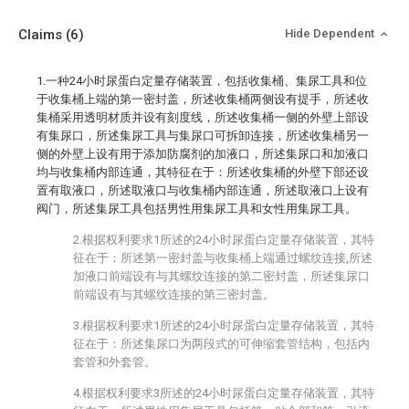
Claims
(6)
Hide Dependent
1.一种24小时尿蛋白定量存储装置，包括收集桶、集尿工具和位
于收集桶上端的第一密封盖，所述收集桶两侧设有提手，所述收
集桶采用透明材质并设有刻度线，所述收集桶一侧的外壁上部设
有集尿口，所述集尿工具与集尿口可拆卸连接，所述收集桶另一
侧的外壁上设有用于添加防腐剂的加液口，所述集尿口和加液口
均与收集桶内部连通，其特征在于：所述收集桶的外壁下部还设
置有取液口，所述取液口与收集桶内部连通，所述取液口上设有
阀门，所述集尿工具包括男性用集尿工具和女性用集尿工具。
2.根据权利要求1所述的24小时尿蛋白定量存储装置，其特
征在于：所述第一密封盖与收集桶上端通过螺纹连接,所述
加液口前端设有与其螺纹连接的第二密封盖，所述集尿口
前端设有与其螺纹连接的第三密封盖。
3.根据权利要求1所述的24小时尿蛋白定量存储装置，其特
征在于：所述集尿口为两段式的可伸缩套管结构，包括内
套管和外套管。
4.根据权利要求3所述的24小时尿蛋白定量存储装置，其特