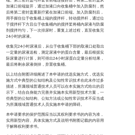
端。第三密封盖与外套管前端连接好后，将第二密封盖从
加液口前端旋开，通过加液口向收集桶中加入防腐剂，然
后将第二密封盖重新拧紧在加液口前端。加入防腐剂后，
用手握住位于收集桶上端的搅拌杆，转动搅拌杆，通过位
于搅拌杆下方且位于收集桶内的搅拌桨将桶内尿液与防腐
剂搅拌均匀，下一次排尿时，重复上述过程，直至收集完
24小时的尿液。
收集完24小时尿液后，从位于收集桶下部的取液口处取出
一定量的尿液送检，测定尿液中的蛋白含量，最后根据实
际尿量进行计算，则可得出24小时尿蛋白定量分析结果，
最后将剩余尿液倒掉，弃置收集桶。
以上结合附图详细阐述了本申请的优选实施方式，优选实
施方式中典型的公知结构及公知性常识技术在此未作过多
描述，所属领域普通技术人员可以在本实施方式给出的启
示下，结合自身能力完善并实施本实用新型技术方案，一
些典型的公知结构、公知方法或公知性常识技术不应当成
为所属领域普通技术人员实施本申请的障碍。
本申请要求的保护范围应当以其权利要求书的内容为准，
实用新型内容、具体实施方式及说明书附图记载的内容用
于解释权利要求书。