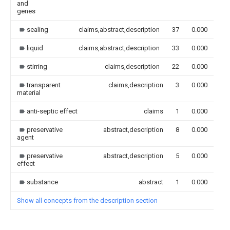
and
genes
sealing
claims,abstract,description
37
0.000
liquid
claims,abstract,description
33
0.000
stirring
claims,description
22
0.000
transparent
claims,description
3
0.000
material
anti-septic effect
claims
1
0.000
preservative
abstract,description
8
0.000
agent
preservative
abstract,description
5
0.000
effect
substance
abstract
1
0.000
Show all concepts from the description section