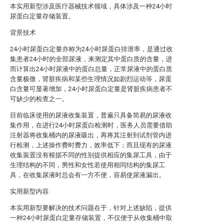
本实用新型涉及医疗器械技术领域，具体涉及一种24小时
尿蛋白定量存储装置。
背景技术
24小时尿蛋白定量亦称为24小时尿蛋白排泄率，是通过收
集患者24小时的全部尿液，来测定其中蛋白质的含量，进
而计算出24小时尿液中的蛋白总量，正常尿液中的蛋白质
含量极微，肾脏疾病和某些生理情况如剧烈运动等，尿蛋
白含量可显著增加，24小时尿蛋白定量是肾脏疾病患者不
可缺少的检查之一。
目前临床使用的尿液收集装置，普遍只具备简易的尿液收
集作用，在进行24小时尿蛋白检测时，医务人员需要借助
注射器将收集桶内的尿液吸出，再将其注射到试剂管内进
行检测，上述操作费时费力，效率低下；而且现有的尿液
收集装置没有根据不同的性别提供相应的集尿工具，由于
生理结构的不同，男性和女性若使用相同结构的集尿工
具，在收集尿液时总会有一方不便，容易使尿液漏出。
实用新型内容
本实用新型要解决的技术问题在于，针对上述缺陷，提供
一种24小时尿蛋白定量存储装置，不仅便于从收集桶中取