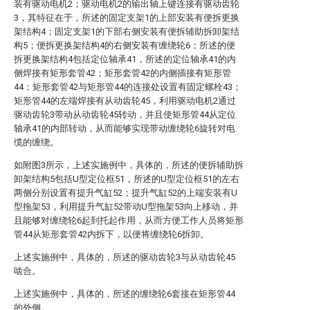
装有驱动电机2；驱动电机2的输出轴上键连接有驱动齿轮
3，其特征在于，所述的固定支架1的上部安装有便拆更换
架结构4；固定支架1的下部右侧安装有便拆辅助拆卸架结
构5；便拆更换架结构4的右侧安装有缠绕轮6；所述的便
拆更换架结构4包括定位轴承41，所述的定位轴承41的内
侧焊接有矩形套管42；矩形套管42的内侧插接有矩形管
44；矩形套管42与矩形管44的连接处设置有固定螺栓43；
矩形管44的左端焊接有从动齿轮45，利用驱动电机2通过
驱动齿轮3带动从动齿轮45转动，并且使矩形管44从定位
轴承41的内部转动，从而能够实现带动缠绕轮6旋转对电
缆的缠绕。
如附图3所示，上述实施例中，具体的，所述的便拆辅助拆
卸架结构5包括U型定位框51，所述的U型定位框51的左右
两侧分别设置有提升气缸52；提升气缸52的上端安装有U
型拖架53，利用提升气缸52带动U型拖架53向上移动，并
且能够对缠绕轮6起到托起作用，从而方便工作人员将矩形
管44从矩形套管42内拆下，以便将缠绕轮6拆卸。
上述实施例中，具体的，所述的驱动齿轮3与从动齿轮45
啮合。
上述实施例中，具体的，所述的缠绕轮6套接在矩形管44
的外侧。