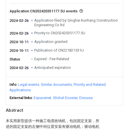
Application CN202420351177.5U events
Application filed by Qinghai Kunhang Construction
2024-02-26
Engineering Co ltd
Priority to CN202420351177.5U
2024-02-26
Application granted
2024-10-11
Publication of CN221821531U
2024-10-11
Expired - Fee Related
Status
Anticipated expiration
2034-02-26
Info
Legal events
Similar documents
Priority and Related
Applications
External links
Espacenet
Global Dossier
Discuss
Abstract
本实用新型提供一种施工电缆收纳机，包括固定支架，所
述的固定支架的左侧中间位置安装有驱动电机；驱动电机