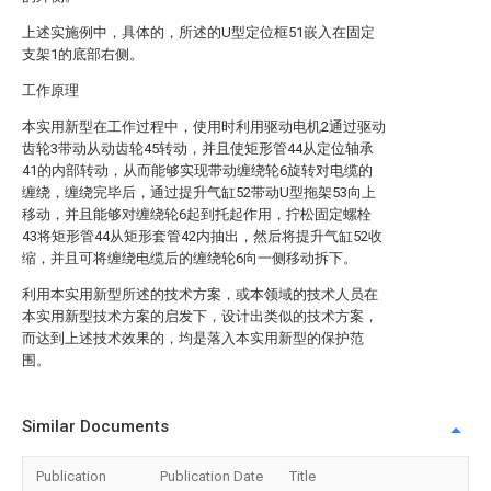
上述实施例中，具体的，所述的U型定位框51嵌入在固定
支架1的底部右侧。
工作原理
本实用新型在工作过程中，使用时利用驱动电机2通过驱动
齿轮3带动从动齿轮45转动，并且使矩形管44从定位轴承
41的内部转动，从而能够实现带动缠绕轮6旋转对电缆的
缠绕，缠绕完毕后，通过提升气缸52带动U型拖架53向上
移动，并且能够对缠绕轮6起到托起作用，拧松固定螺栓
43将矩形管44从矩形套管42内抽出，然后将提升气缸52收
缩，并且可将缠绕电缆后的缠绕轮6向一侧移动拆下。
利用本实用新型所述的技术方案，或本领域的技术人员在
本实用新型技术方案的启发下，设计出类似的技术方案，
而达到上述技术效果的，均是落入本实用新型的保护范
围。
Similar Documents
Publication
Publication Date
Title