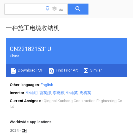
一种施工电缆收纳机
CN221821531U
China
Download PDF
Find Prior Art
Similar
Other languages
English
Inventor
钟雄明
曹英娜
李晓琼
钟雄英
周梅英
Current Assignee
Qinghai Kunhang Construction Engineering Co
ltd
Worldwide applications
2024
CN