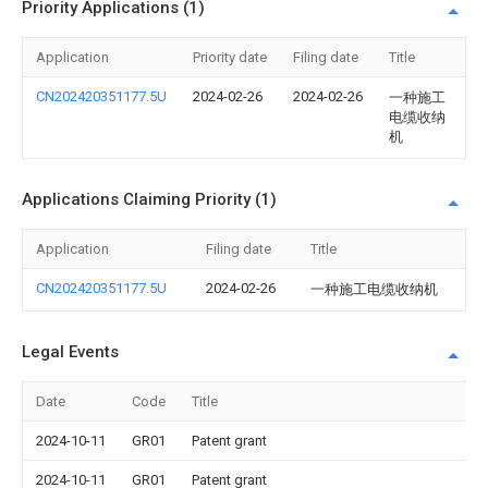
Priority Applications (1)
Application
Priority date
Filing date
Title
CN202420351177.5U
2024-02-26
2024-02-26
一种施工
电缆收纳
机
Applications Claiming Priority (1)
Application
Filing date
Title
CN202420351177.5U
2024-02-26
一种施工电缆收纳机
Legal Events
Date
Code
Title
2024-10-11
GR01
Patent grant
2024-10-11
GR01
Patent grant