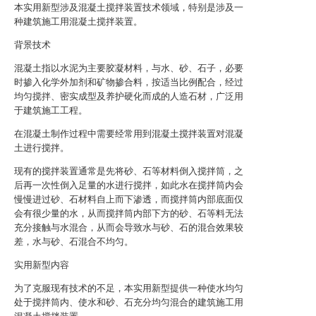
本实用新型涉及混凝土搅拌装置技术领域，特别是涉及一
种建筑施工用混凝土搅拌装置。
背景技术
混凝土指以水泥为主要胶凝材料，与水、砂、石子，必要
时掺入化学外加剂和矿物掺合料，按适当比例配合，经过
均匀搅拌、密实成型及养护硬化而成的人造石材，广泛用
于建筑施工工程。
在混凝土制作过程中需要经常用到混凝土搅拌装置对混凝
土进行搅拌。
现有的搅拌装置通常是先将砂、石等材料倒入搅拌筒，之
后再一次性倒入足量的水进行搅拌，如此水在搅拌筒内会
慢慢进过砂、石材料自上而下渗透，而搅拌筒内部底面仅
会有很少量的水，从而搅拌筒内部下方的砂、石等料无法
充分接触与水混合，从而会导致水与砂、石的混合效果较
差，水与砂、石混合不均匀。
实用新型内容
为了克服现有技术的不足，本实用新型提供一种使水均匀
处于搅拌筒内、使水和砂、石充分均匀混合的建筑施工用