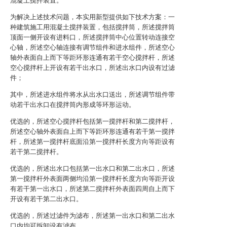
混凝土搅拌装置。
为解决上述技术问题，本实用新型提供如下技术方案：一
种建筑施工用混凝土搅拌装置，包括搅拌筒，所述搅拌筒
顶面一侧开设有进料口，所述搅拌筒中心位置转动连接空
心轴，所述空心轴连接有调节组件和进水组件，所述空心
轴外表面自上而下等距环形连通有若干空心搅拌杆，所述
空心搅拌杆上开设有若干出水口，所述出水口内设有过滤
件；
其中，所述进水组件将水从出水口送出，所述调节组件带
动若干出水口在搅拌筒内形成等环形运动。
优选的，所述空心搅拌杆包括第一搅拌杆和第二搅拌杆，
所述空心轴外表面自上而下等距环形连通有若干第一搅拌
杆，所述第一搅拌杆底面沿第一搅拌杆长度方向等距设有
若干第二搅拌杆。
优选的，所述出水口包括第一出水口和第二出水口，所述
第一搅拌杆外表面两侧均沿第一搅拌杆长度方向等距开设
有若干第一出水口，所述第二搅拌杆外表面四周自上而下
开设有若干第二出水口。
优选的，所述过滤件为滤布，所述第一出水口和第二出水
口内均可拆卸设有滤布。