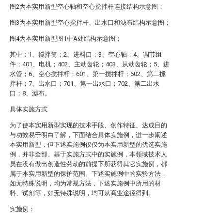
图2为本实用新型空心轴和空心搅拌杆连接结构示意图；
图3为本实用新型空心搅拌杆、出水口和滤布结构示意图；
图4为本实用新型图1中A处结构示意图；
其中：1、搅拌筒；2、进料口；3、空心轴；4、调节组
件；401、电机；402、主动齿轮；403、从动齿轮；5、进
水管；6、空心搅拌杆；601、第一搅拌杆；602、第二搅
拌杆；7、出水口；701、第一出水口；702、第二出水
口；8、滤布。
具体实施方式
为了使本实用新型实现的技术手段、创作特征、达成目的
与功效易于明白了解，下面结合具体实施例，进一步阐述
本实用新型，但下述实施例仅仅为本实用新型的优选实施
例，并非全部。基于实施方式中的实施例，本领域技术人
员在没有做出创造性劳动的前提下所获得其它实施例，都
属于本实用新型的保护范围。下述实施例中的实验方法，
如无特殊说明，均为常规方法，下述实施例中所用的材
料、试剂等，如无特殊说明，均可从商业途径得到。
实施例：