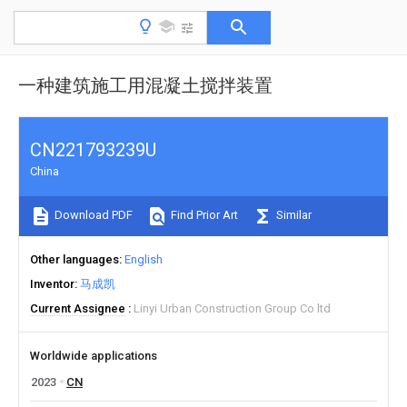
一种建筑施工用混凝土搅拌装置
CN221793239U
China
Download PDF
Find Prior Art
Similar
Other languages
English
Inventor
马成凯
Current Assignee
Linyi Urban Construction Group Co ltd
Worldwide applications
2023
CN