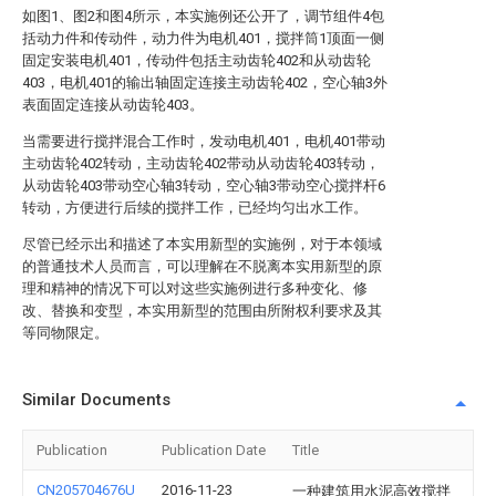
如图1、图2和图4所示，本实施例还公开了，调节组件4包
括动力件和传动件，动力件为电机401，搅拌筒1顶面一侧
固定安装电机401，传动件包括主动齿轮402和从动齿轮
403，电机401的输出轴固定连接主动齿轮402，空心轴3外
表面固定连接从动齿轮403。
当需要进行搅拌混合工作时，发动电机401，电机401带动
主动齿轮402转动，主动齿轮402带动从动齿轮403转动，
从动齿轮403带动空心轴3转动，空心轴3带动空心搅拌杆6
转动，方便进行后续的搅拌工作，已经均匀出水工作。
尽管已经示出和描述了本实用新型的实施例，对于本领域
的普通技术人员而言，可以理解在不脱离本实用新型的原
理和精神的情况下可以对这些实施例进行多种变化、修
改、替换和变型，本实用新型的范围由所附权利要求及其
等同物限定。
Similar Documents
Publication
Publication Date
Title
CN205704676U
2016-11-23
一种建筑用水泥高效搅拌