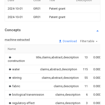
Date
Code
Title
Description
2024-10-01
GR01
Patent grant
2024-10-01
GR01
Patent grant
Concepts
machine-extracted
Download
Filter table
Name
title,claims,abstract,description
13
0.000
construction
water
claims,abstract,description
115
0.000
stirring
claims,abstract,description
55
0.000
fabric
claims,description
11
0.000
biological transmission
claims,description
6
0.000
regulatory effect
claims,description
3
0.000