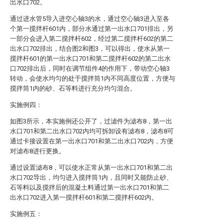
出水口702。
通过进水管5导入进空心轴3的水，通过空心轴3进入至各
个第一搅拌杆601内，部分水通过第一出水口701排出，另
一部分会进入第二搅拌杆602，经过第二搅拌杆602的第二
出水口702排出，结合图2和图3，可以得出，使水从第一
搅拌杆601的第一出水口701和第二搅拌杆602的第二出水
口702排出后，同时在调节组件4的作用下，带动空心轴3
转动，会使水均匀的处于搅拌筒1内不同高度位置，方便与
搅拌筒1内的砂、石等料进行充分均匀混合。
实施例四：
如图3所示，本实施例还公开了，过滤件为滤布8，第一出
水口701和第二出水口702内均可拆卸设有滤布8，滤布8可
通过卡接设置在第一出水口701和第二出水口702内，方便
对滤布8进行更换。
通过设置滤布8，可以使水正常从第一出水口701和第二出
水口702导出，均匀进入搅拌筒1内，且同时又能防止砂、
石等料以及搅拌后的混凝土料通过第一出水口701和第二
出水口702进入第一搅拌杆601和第二搅拌杆602内。
实施例五：