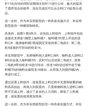
杆17在自转的同时还围绕主转杆11进行公转，极大的提高
了搅拌混合的效率，混合完成后可以从出料口10处取出成
品。
进一步的，作为本实用新型的一种具体实施方式，本实用
新型提供一种建筑制砖机。
具体的，如图1-图4所示，还包括上料组件，上料组件包括
连接在支撑架1侧壁上输料桶7，输料桶7外壁上开设的进
料口8，随身输料桶7底端固定安装的第二电机9，第二电
机9连接的可转动的绞龙16。
本实用新型中，先将物料倒入进料口8内，物料进入进料口
8内后会落入输料桶7内，此时可以启动第二电机9，使第
二电机9带动绞龙16进行转动，绞龙16转动过程中处于输
料桶7内的物料会被绞龙16推动，从而落入到搅拌桶2内，
再进行加工。
通过设置上料组件，使装置在上料过程中无需将较重的物
料高高抬起，再倒入到装置内，只需将物料倒入进料口8内
即可完成上料，减少了多余的人力消耗，降低了上料难
度，使装置的使用更加简单。
进一步的，作为本实用新型的另一种具体实施方式，本实