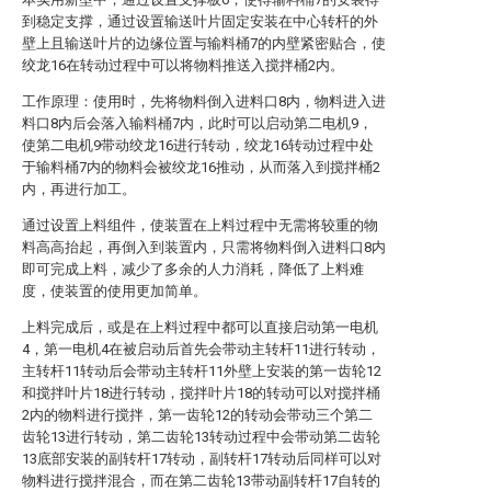
到稳定支撑，通过设置输送叶片固定安装在中心转杆的外
壁上且输送叶片的边缘位置与输料桶7的内壁紧密贴合，使
绞龙16在转动过程中可以将物料推送入搅拌桶2内。
工作原理：使用时，先将物料倒入进料口8内，物料进入进
料口8内后会落入输料桶7内，此时可以启动第二电机9，
使第二电机9带动绞龙16进行转动，绞龙16转动过程中处
于输料桶7内的物料会被绞龙16推动，从而落入到搅拌桶2
内，再进行加工。
通过设置上料组件，使装置在上料过程中无需将较重的物
料高高抬起，再倒入到装置内，只需将物料倒入进料口8内
即可完成上料，减少了多余的人力消耗，降低了上料难
度，使装置的使用更加简单。
上料完成后，或是在上料过程中都可以直接启动第一电机
4，第一电机4在被启动后首先会带动主转杆11进行转动，
主转杆11转动后会带动主转杆11外壁上安装的第一齿轮12
和搅拌叶片18进行转动，搅拌叶片18的转动可以对搅拌桶
2内的物料进行搅拌，第一齿轮12的转动会带动三个第二
齿轮13进行转动，第二齿轮13转动过程中会带动第二齿轮
13底部安装的副转杆17转动，副转杆17转动后同样可以对
物料进行搅拌混合，而在第二齿轮13带动副转杆17自转的