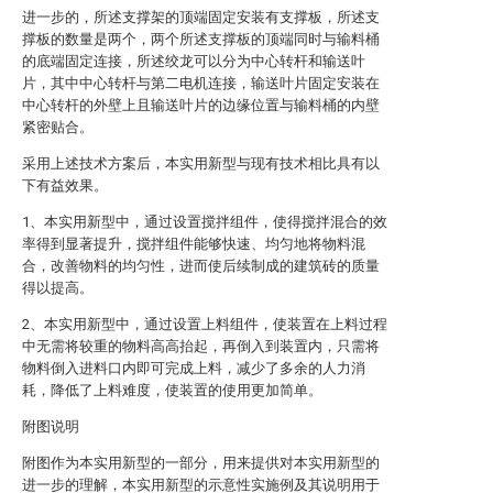
进一步的，所述支撑架的顶端固定安装有支撑板，所述支
撑板的数量是两个，两个所述支撑板的顶端同时与输料桶
的底端固定连接，所述绞龙可以分为中心转杆和输送叶
片，其中中心转杆与第二电机连接，输送叶片固定安装在
中心转杆的外壁上且输送叶片的边缘位置与输料桶的内壁
紧密贴合。
采用上述技术方案后，本实用新型与现有技术相比具有以
下有益效果。
1、本实用新型中，通过设置搅拌组件，使得搅拌混合的效
率得到显著提升，搅拌组件能够快速、均匀地将物料混
合，改善物料的均匀性，进而使后续制成的建筑砖的质量
得以提高。
2、本实用新型中，通过设置上料组件，使装置在上料过程
中无需将较重的物料高高抬起，再倒入到装置内，只需将
物料倒入进料口内即可完成上料，减少了多余的人力消
耗，降低了上料难度，使装置的使用更加简单。
附图说明
附图作为本实用新型的一部分，用来提供对本实用新型的
进一步的理解，本实用新型的示意性实施例及其说明用于