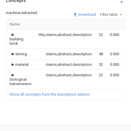
Concepts
machine-extracted
Download
Filter table
Name
Im
title,claims,abstract,description
22
0.000
building
brick
stirring
claims,abstract,description
48
0.000
material
claims,abstract,description
32
0.000
claims,abstract,description
22
0.000
biological
transmission
Show all concepts from the description section