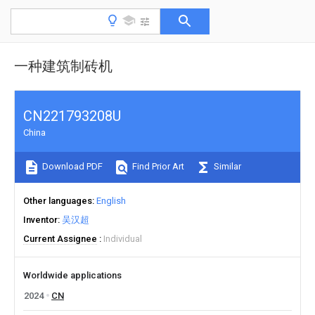
一种建筑制砖机
CN221793208U
China
Download PDF
Find Prior Art
Similar
Other languages
English
Inventor
吴汉超
Current Assignee
Individual
Worldwide applications
2024
CN