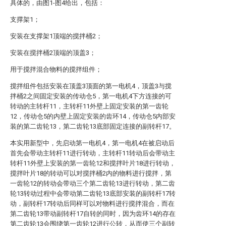
具体的，由图1-图4给出，包括：
支撑架1；
安装在支撑架1顶端的搅拌桶2；
安装在搅拌桶2顶端的顶盖3；
用于搅拌混合物料的搅拌组件；
搅拌组件包括安装在顶盖3顶面的第一电机4，顶盖3与搅
拌桶2之间固定安装的传动仓5，第一电机4下方连接的可
转动的主转杆11，主转杆11外壁上固定安装的第一齿轮
12，传动仓5的内壁上固定安装的齿环14，传动仓5内部安
装的第二齿轮13，第二齿轮13底部固定连接的副转杆17。
本实用新型中，先启动第一电机4，第一电机4在被启动后
首先会带动主转杆11进行转动，主转杆11转动后会带动主
转杆11外壁上安装的第一齿轮12和搅拌叶片18进行转动，
搅拌叶片18的转动可以对搅拌桶2内的物料进行搅拌，第
一齿轮12的转动会带动三个第二齿轮13进行转动，第二齿
轮13转动过程中会带动第二齿轮13底部安装的副转杆17转
动，副转杆17转动后同样可以对物料进行搅拌混合，而在
第二齿轮13带动副转杆17自转的同时，因为齿环14的存在
第二齿轮13会围绕第一齿轮12进行公转，从而使三个副转