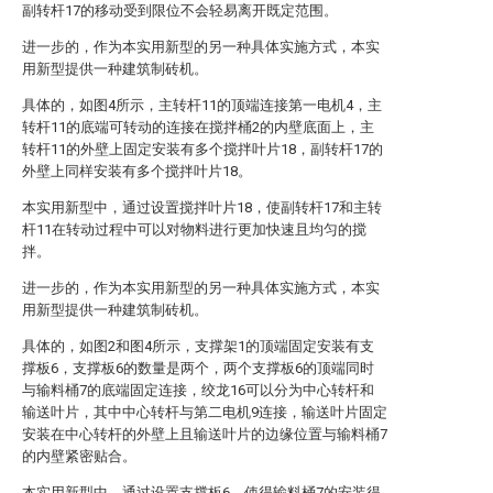
副转杆17的移动受到限位不会轻易离开既定范围。
进一步的，作为本实用新型的另一种具体实施方式，本实
用新型提供一种建筑制砖机。
具体的，如图4所示，主转杆11的顶端连接第一电机4，主
转杆11的底端可转动的连接在搅拌桶2的内壁底面上，主
转杆11的外壁上固定安装有多个搅拌叶片18，副转杆17的
外壁上同样安装有多个搅拌叶片18。
本实用新型中，通过设置搅拌叶片18，使副转杆17和主转
杆11在转动过程中可以对物料进行更加快速且均匀的搅
拌。
进一步的，作为本实用新型的另一种具体实施方式，本实
用新型提供一种建筑制砖机。
具体的，如图2和图4所示，支撑架1的顶端固定安装有支
撑板6，支撑板6的数量是两个，两个支撑板6的顶端同时
与输料桶7的底端固定连接，绞龙16可以分为中心转杆和
输送叶片，其中中心转杆与第二电机9连接，输送叶片固定
安装在中心转杆的外壁上且输送叶片的边缘位置与输料桶7
的内壁紧密贴合。
本实用新型中，通过设置支撑板6，使得输料桶7的安装得