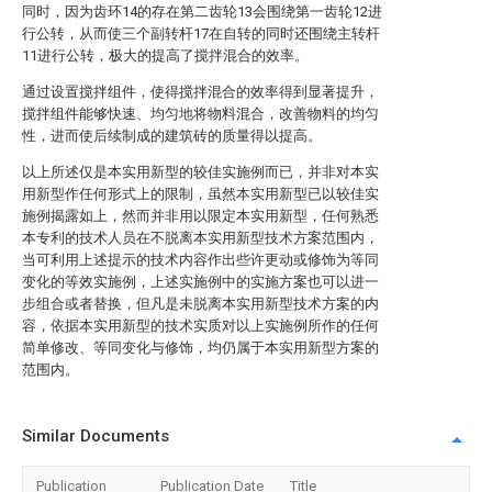
同时，因为齿环14的存在第二齿轮13会围绕第一齿轮12进
行公转，从而使三个副转杆17在自转的同时还围绕主转杆
11进行公转，极大的提高了搅拌混合的效率。
通过设置搅拌组件，使得搅拌混合的效率得到显著提升，
搅拌组件能够快速、均匀地将物料混合，改善物料的均匀
性，进而使后续制成的建筑砖的质量得以提高。
以上所述仅是本实用新型的较佳实施例而已，并非对本实
用新型作任何形式上的限制，虽然本实用新型已以较佳实
施例揭露如上，然而并非用以限定本实用新型，任何熟悉
本专利的技术人员在不脱离本实用新型技术方案范围内，
当可利用上述提示的技术内容作出些许更动或修饰为等同
变化的等效实施例，上述实施例中的实施方案也可以进一
步组合或者替换，但凡是未脱离本实用新型技术方案的内
容，依据本实用新型的技术实质对以上实施例所作的任何
简单修改、等同变化与修饰，均仍属于本实用新型方案的
范围内。
Similar Documents
Publication
Publication Date
Title