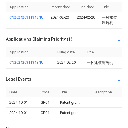
Application
Priority date
Filing date
Title
CN202420311348.1U
2024-02-20
2024-02-20
一种建筑
制砖机
Applications Claiming Priority (1)
Application
Filing date
Title
CN202420311348.1U
2024-02-20
一种建筑制砖机
Legal Events
Date
Code
Title
Description
2024-10-01
GR01
Patent grant
2024-10-01
GR01
Patent grant