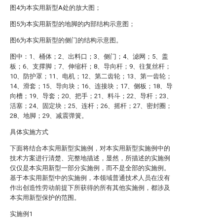
图4为本实用新型A处的放大图；
图5为本实用新型的地脚的内部结构示意图；
图6为本实用新型的侧门的结构示意图。
图中：1、桶体；2、出料口；3、侧门；4、滤网；5、盖
板；6、支撑脚；7、伸缩杆；8、导向杆；9、往复丝杆；
10、防护罩；11、电机；12、第二齿轮；13、第一齿轮；
14、滑套；15、导向块；16、连接块；17、侧板；18、导
向槽；19、导套；20、把手；21、料斗；22、导杆；23、
活塞；24、固定块；25、连杆；26、摇杆；27、密封圈；
28、地脚；29、减震弹簧。
具体实施方式
下面将结合本实用新型实施例，对本实用新型实施例中的
技术方案进行清楚、完整地描述，显然，所描述的实施例
仅仅是本实用新型一部分实施例，而不是全部的实施例。
基于本实用新型中的实施例，本领域普通技术人员在没有
作出创造性劳动前提下所获得的所有其他实施例，都涉及
本实用新型保护的范围。
实施例1