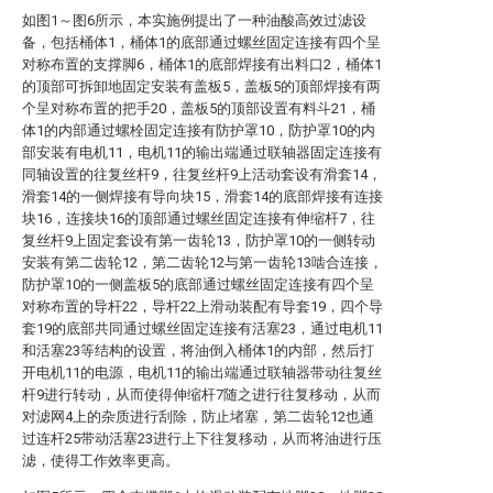
如图1～图6所示，本实施例提出了一种油酸高效过滤设
备，包括桶体1，桶体1的底部通过螺丝固定连接有四个呈
对称布置的支撑脚6，桶体1的底部焊接有出料口2，桶体1
的顶部可拆卸地固定安装有盖板5，盖板5的顶部焊接有两
个呈对称布置的把手20，盖板5的顶部设置有料斗21，桶
体1的内部通过螺栓固定连接有防护罩10，防护罩10的内
部安装有电机11，电机11的输出端通过联轴器固定连接有
同轴设置的往复丝杆9，往复丝杆9上活动套设有滑套14，
滑套14的一侧焊接有导向块15，滑套14的底部焊接有连接
块16，连接块16的顶部通过螺丝固定连接有伸缩杆7，往
复丝杆9上固定套设有第一齿轮13，防护罩10的一侧转动
安装有第二齿轮12，第二齿轮12与第一齿轮13啮合连接，
防护罩10的一侧盖板5的底部通过螺丝固定连接有四个呈
对称布置的导杆22，导杆22上滑动装配有导套19，四个导
套19的底部共同通过螺丝固定连接有活塞23，通过电机11
和活塞23等结构的设置，将油倒入桶体1的内部，然后打
开电机11的电源，电机11的输出端通过联轴器带动往复丝
杆9进行转动，从而使得伸缩杆7随之进行往复移动，从而
对滤网4上的杂质进行刮除，防止堵塞，第二齿轮12也通
过连杆25带动活塞23进行上下往复移动，从而将油进行压
滤，使得工作效率更高。