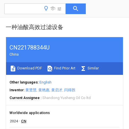
一种油酸高效过滤设备
CN221788344U
China
Download PDF
Find Prior Art
Similar
Other languages
English
Inventor
黄贤慧
黄艳惠
黄启才
闫得胜
Current Assignee
Shandong Yusheng Oil Co ltd
Worldwide applications
2024
CN