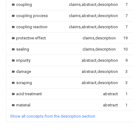
coupling
claims,abstract,description
7
0.
coupling process
claims,abstract,description
7
0.
coupling reaction
claims,abstract,description
7
0.
protective effect
claims,description
19
0.
sealing
claims,description
10
0.
impurity
abstract,description
9
0.
damage
abstract,description
3
0.
scraping
abstract,description
3
0.
acid treatment
abstract
1
0.
material
abstract
1
0.
Show all concepts from the description section