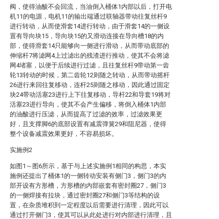
阀，使得油酸不会回流，当油倒入桶体1内部以后，打开电
机11的电源，电机11的输出端通过联轴器带动往复丝杆9
进行转动，从而使滑套14进行转动，由于滑套14的一侧设
置有导向块15，导向块15的又滑动连接在导向槽18的内
部，使得滑套14只能够向一侧进行滑动，从而带动底部的
伸缩杆7将滤网4上过滤出的残渣进行推动，使其不会将滤
网4堵塞，以便于后续进行过滤，且往复丝杆9带动第一齿
轮13转动的时候，第二齿轮12则随之转动，从而带动摇杆
26进行来回往复移动，连杆25则随之移动，因此通过固定
块24带动活塞23进行上下往复移动，导杆22和导套19将对
活塞23进行导向，使其不会产生偏移，将倒入桶体1内部
的油酸进行压滤，从而提高了过滤的效率，过滤效果更
好，且支撑脚6的底部设置有减震弹簧29和阻尼器，使得
整个设备减震效果更好，不容易损坏。
实施例2
如图1～图6所示，基于与上述实施例1相同的构思，本实
施例还提出了桶体1的一侧转动安装有侧门3，侧门3的内
部开设有方形槽，方形槽的内部嵌套有密封圈27，侧门3
的一侧焊接有拉块，通过密封圈27和侧门3等结构的设
置，在杂质堆积到一定程度以后需要进行清理，因此可以
通过打开侧门3，使其可以从此处进行对内部进行清理，且