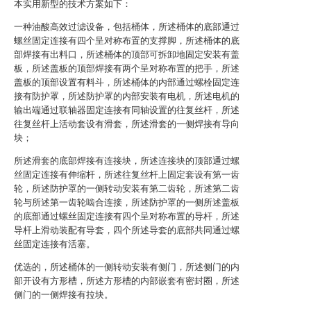
本实用新型的技术方案如下：
一种油酸高效过滤设备，包括桶体，所述桶体的底部通过
螺丝固定连接有四个呈对称布置的支撑脚，所述桶体的底
部焊接有出料口，所述桶体的顶部可拆卸地固定安装有盖
板，所述盖板的顶部焊接有两个呈对称布置的把手，所述
盖板的顶部设置有料斗，所述桶体的内部通过螺栓固定连
接有防护罩，所述防护罩的内部安装有电机，所述电机的
输出端通过联轴器固定连接有同轴设置的往复丝杆，所述
往复丝杆上活动套设有滑套，所述滑套的一侧焊接有导向
块；
所述滑套的底部焊接有连接块，所述连接块的顶部通过螺
丝固定连接有伸缩杆，所述往复丝杆上固定套设有第一齿
轮，所述防护罩的一侧转动安装有第二齿轮，所述第二齿
轮与所述第一齿轮啮合连接，所述防护罩的一侧所述盖板
的底部通过螺丝固定连接有四个呈对称布置的导杆，所述
导杆上滑动装配有导套，四个所述导套的底部共同通过螺
丝固定连接有活塞。
优选的，所述桶体的一侧转动安装有侧门，所述侧门的内
部开设有方形槽，所述方形槽的内部嵌套有密封圈，所述
侧门的一侧焊接有拉块。