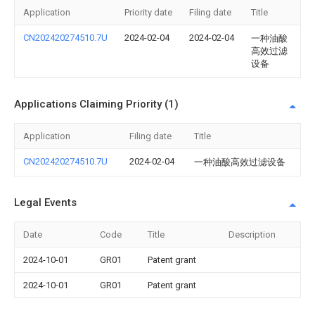
Application
Priority date
Filing date
Title
CN202420274510.7U
2024-02-04
2024-02-04
一种油酸
高效过滤
设备
Applications Claiming Priority (1)
Application
Filing date
Title
CN202420274510.7U
2024-02-04
一种油酸高效过滤设备
Legal Events
Date
Code
Title
Description
2024-10-01
GR01
Patent grant
2024-10-01
GR01
Patent grant