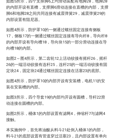
如图5所示，四个支撑脚6上均滑动装配有地脚28，地脚28
的内部开设有直槽，支撑脚6滑动连接在直槽的内部，支撑
脚6和地脚28之间共同连接有减震弹簧29，减震弹簧29的
内部设置有阻尼器。
如图4所示，防护罩10的一侧通过螺丝固定连接有侧板
17，侧板17的一侧通过螺丝固定连接有导向杆8，导向杆8
的内部开设有导向槽18，导向块15的一部分滑动连接在导
向槽18的内部。
如图2～图4所示，第二齿轮12上活动铰接有摇杆26，摇杆
26的一端活动铰接有连杆25，连杆25的一端活动铰接有固
定块24，固定块24通过螺丝固定连接在活塞23的底部。
如图4所示，防护罩10的内部开设有安装槽，电机11的安
装在安装槽的内部。
如图3所示，四个导套19的内部均开设有圆槽，导杆22滑
动连接在圆槽的内部。
如图2所示，桶体1的内部设置有滤网4，伸缩杆7与滤网4
接触。
本实施例中，首先将油酸从料斗21处倒入桶体1的内部，
料斗21的底部设置有管道穿过活塞23，且内部设置有单向