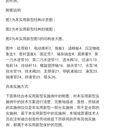
的作用。
附图说明
图1为本实用新型结构示意图；
图2为本实用新型结构剖视图；
图3为本实用新型图1的结构放大图。
图中：处理箱1、电动推杆2、推板3、滤棉板4、沉淀物收
集盒5、密封盖板6、固定壳7、储杂抽盒8、观察窗9、第
一污水进管10、第二污水进管11、进水阀12、过滤斗13、
电机14、传动杆15、螺旋搅拌轴16、抽水管17、水泵18、
排水管19、排水阀20、支撑座21、明矾液箱22、液泵23、
抽液管24、排液管25、喷头26。
具体实施方式
下面将结合本实用新型实施例中的附图，对本实用新型实
施例中的技术方案进行清楚、完整地描述，显然，所描述
的实施例仅仅是本实用新型一部分实施例，而不是全部的
实施例。基于本实用新型中的实施例，本领域普通技术人
员在没有做出创造性劳动前提下所获得的所有其他实施
例，都属于本实用新型保护的范围。