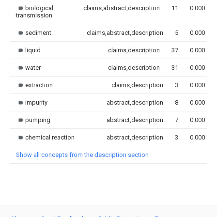
biological
claims,abstract,description
11
0.000
transmission
sediment
claims,abstract,description
5
0.000
liquid
claims,description
37
0.000
water
claims,description
31
0.000
extraction
claims,description
3
0.000
impurity
abstract,description
8
0.000
pumping
abstract,description
7
0.000
chemical reaction
abstract,description
3
0.000
Show all concepts from the description section