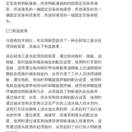
定安装有明矾液箱，所述明矾液箱的内部固定安装有液
泵，所述液泵的一侧固定安装有抽液管，所述液泵的另一
侧固定安装有排液管，所述排液管的一端固定安装有喷
头。
(三)有益效果
与现有技术相比，本实用新型提供了一种石材加工废水处
理回收装置，具备以下有益效果：
该石材加工废水处理回收装置，通过电动推杆、推板、滤
棉板、密封盖板和储杂抽盒的配合设置，使用时打开密封
盖板，进而通过电动推杆带动推板将滤棉板上过滤残留的
颗粒杂质推向储杂抽盒内，从而方便了工作人员清理滤棉
板，通过电机、传动杆和螺旋搅拌轴的配合设置，使用时
电机连接电源带动传动杆和螺旋搅拌轴，进而使得螺旋搅
拌轴搅动明矾液和污水，从而提高了明矾液的反应效率，
通过抽水管、水泵、排水管和排水阀的配合设置，使用时
通过抽水管和水泵将沉淀后产生的上清水抽入排水管内，
进而打开排水阀将上清水放出再利用，从而起到了自行放
水的作用，通过液泵、抽液管、排液管和喷头的配合设
置，使用时通过液泵和抽液管将明矾液抽入排液管内，进
而通过喷头喷洒向处理箱内，从而起到了自行加入明矾液