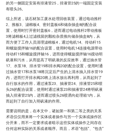
的另一侧固定安装有排液管25，排液管25的一端固定安装
有喷头26。
综上所述，该石材加工废水处理回收装置，通过电动推杆
2、推板3、滤棉板4、密封盖板6和储杂抽盒8的配合设
置，使用时打开密封盖板6，进而通过电动推杆2带动推板
3将滤棉板4上过滤残留的颗粒杂质推向储杂抽盒8内，从
而方便了工作人员清理滤棉板4，通过电机14、传动杆15
和螺旋搅拌轴16的配合设置，使用时电机14连接电源带动
传动杆15和螺旋搅拌轴16，进而使得螺旋搅拌轴16搅动明
矾液和污水，从而提高了明矾液的反应效率，通过抽水管
17、水泵18、排水管19和排水阀20的配合设置，使用时通
过抽水管17和水泵18将沉淀后产生的上清水抽入排水管19
内，进而打开排水阀20将上清水放出再利用，从而起到了
自行放水的作用，通过液泵23、抽液管24、排液管25和喷
头26的配合设置，使用时通过液泵23和抽液管24将明矾液
抽入排液管25内，进而通过喷头26喷洒向处理箱1内，从
而起到了自行加入明矾液的作用。
需要说明的是，在本文中，诸如第一和第二等之类的关系
术语仅仅用来将一个实体或者操作与另一个实体或操作区
分开来，而不一定要求或者暗示这些实体或操作之间存在
任何这种实际的关系或者顺序。而且，术语“包括”、“包含”