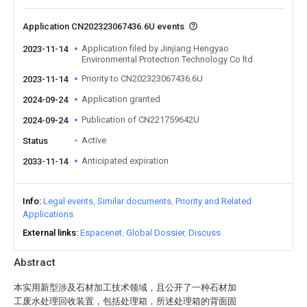
Application CN202323067436.6U events
Application filed by Jinjiang Hengyao
2023-11-14
Environmental Protection Technology Co ltd
Priority to CN202323067436.6U
2023-11-14
Application granted
2024-09-24
Publication of CN221759642U
2024-09-24
Active
Status
Anticipated expiration
2033-11-14
Info
Legal events
Similar documents
Priority and Related
Applications
External links
Espacenet
Global Dossier
Discuss
Abstract
本实用新型涉及石材加工技术领域，且公开了一种石材加
工废水处理回收装置，包括处理箱，所述处理箱的背面固