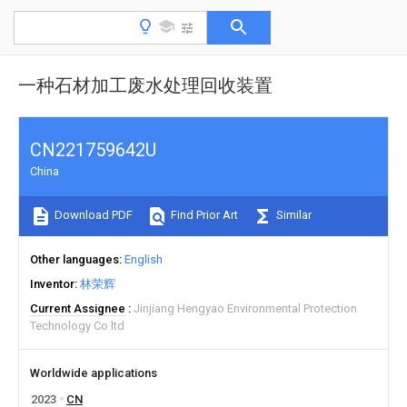
一种石材加工废水处理回收装置
CN221759642U
China
Download PDF
Find Prior Art
Similar
Other languages
English
Inventor
林荣辉
Current Assignee
Jinjiang Hengyao Environmental Protection
Technology Co ltd
Worldwide applications
2023
CN