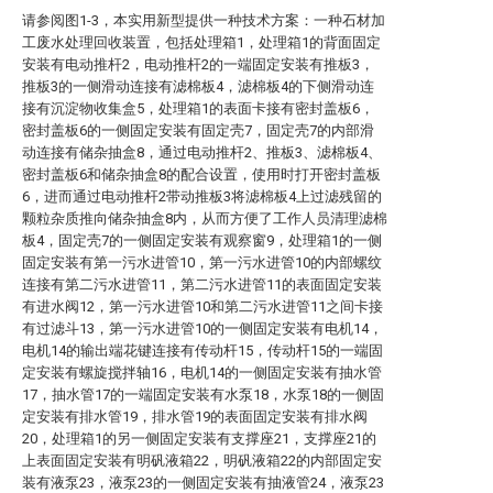
请参阅图1-3，本实用新型提供一种技术方案：一种石材加
工废水处理回收装置，包括处理箱1，处理箱1的背面固定
安装有电动推杆2，电动推杆2的一端固定安装有推板3，
推板3的一侧滑动连接有滤棉板4，滤棉板4的下侧滑动连
接有沉淀物收集盒5，处理箱1的表面卡接有密封盖板6，
密封盖板6的一侧固定安装有固定壳7，固定壳7的内部滑
动连接有储杂抽盒8，通过电动推杆2、推板3、滤棉板4、
密封盖板6和储杂抽盒8的配合设置，使用时打开密封盖板
6，进而通过电动推杆2带动推板3将滤棉板4上过滤残留的
颗粒杂质推向储杂抽盒8内，从而方便了工作人员清理滤棉
板4，固定壳7的一侧固定安装有观察窗9，处理箱1的一侧
固定安装有第一污水进管10，第一污水进管10的内部螺纹
连接有第二污水进管11，第二污水进管11的表面固定安装
有进水阀12，第一污水进管10和第二污水进管11之间卡接
有过滤斗13，第一污水进管10的一侧固定安装有电机14，
电机14的输出端花键连接有传动杆15，传动杆15的一端固
定安装有螺旋搅拌轴16，电机14的一侧固定安装有抽水管
17，抽水管17的一端固定安装有水泵18，水泵18的一侧固
定安装有排水管19，排水管19的表面固定安装有排水阀
20，处理箱1的另一侧固定安装有支撑座21，支撑座21的
上表面固定安装有明矾液箱22，明矾液箱22的内部固定安
装有液泵23，液泵23的一侧固定安装有抽液管24，液泵23