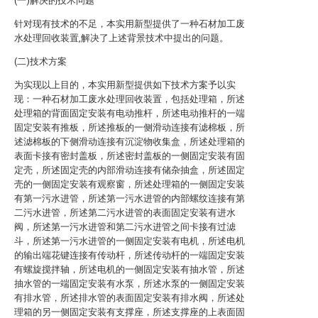
(一)解决的技术问题
针对现有技术的不足，本实用新型提供了一种石材加工废
水处理回收装置,解决了上述背景技术中提出的问题。
(二)技术方案
为实现以上目的，本实用新型提供如下技术方案予以实
现：一种石材加工废水处理回收装置，包括处理箱，所述
处理箱的背面固定安装有电动推杆，所述电动推杆的一端
固定安装有推板，所述推板的一侧滑动连接有滤棉板，所
述滤棉板的下侧滑动连接有沉淀物收集盒，所述处理箱的
表面卡接有密封盖板，所述密封盖板的一侧固定安装有固
定壳，所述固定壳的内部滑动连接有储杂抽盒，所述固定
壳的一侧固定安装有观察窗，所述处理箱的一侧固定安装
有第一污水进管，所述第一污水进管的内部螺纹连接有第
二污水进管，所述第二污水进管的表面固定安装有进水
阀，所述第一污水进管和第二污水进管之间卡接有过滤
斗，所述第一污水进管的一侧固定安装有电机，所述电机
的输出端花键连接有传动杆，所述传动杆的一端固定安装
有螺旋搅拌轴，所述电机的一侧固定安装有抽水管，所述
抽水管的一端固定安装有水泵，所述水泵的一侧固定安装
有排水管，所述排水管的表面固定安装有排水阀，所述处
理箱的另一侧固定安装有支撑座，所述支撑座的上表面固