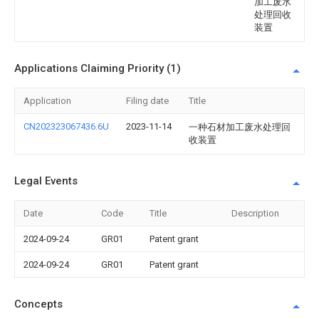
加工废水
处理回收
装置
Applications Claiming Priority (1)
Application
Filing date
Title
CN202323067436.6U
2023-11-14
一种石材加工废水处理回
收装置
Legal Events
Date
Code
Title
Description
2024-09-24
GR01
Patent grant
2024-09-24
GR01
Patent grant
Concepts