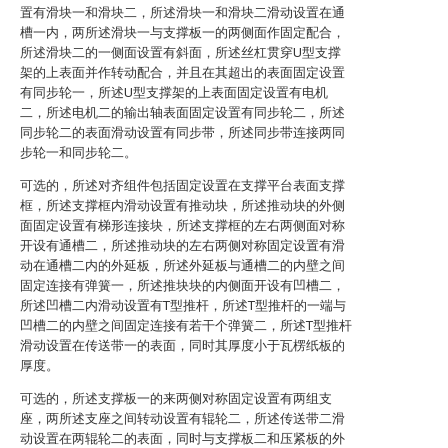
置有滑块一和滑块二，所述滑块一和滑块二滑动设置在通
槽一内，两所述滑块一与支撑板一的两侧面作固定配合，
所述滑块二的一侧面设置有斜面，所述丝杠贯穿U型支撑
架的上表面并作转动配合，并且在其超出的表面固定设置
有同步轮一，所述U型支撑架的上表面固定设置有电机
二，所述电机二的输出轴表面固定设置有同步轮二，所述
同步轮二的表面滑动设置有同步带，所述同步带连接两同
步轮一和同步轮二。
可选的，所述对齐组件包括固定设置在支撑平台表面支撑
框，所述支撑框内滑动设置有推动块，所述推动块的外侧
面固定设置有梯形连接块，所述支撑框的左右两侧面对称
开设有通槽二，所述推动块的左右两侧对称固定设置有滑
动在通槽二内的外延板，所述外延板与通槽二的内壁之间
固定连接有弹簧一，所述推块块的内侧面开设有凹槽二，
所述凹槽二内滑动设置有T型推杆，所述T型推杆的一端与
凹槽二的内壁之间固定连接有若干个弹簧二，所述T型推杆
滑动设置在传送带一的表面，同时其厚度小于瓦楞纸板的
厚度。
可选的，所述支撑板一的来两侧对称固定设置有两组支
座，两所述支座之间转动设置有辊轮二，所述传送带二滑
动设置在两辊轮二的表面，同时与支撑板二和压紧板的外