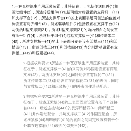
1.一种瓦楞纸生产用压紧装置，其特征在于，包括传送组件(1)和
驱动组件(2)，所述传送组件(1)包括两组对称设置的支撑杆一(11)
和支撑平台(12)，所述支撑平台(12)的上表面靠近两侧边的位置对
称设置有对齐组件(3)，所述驱动组件(2)包括设置在支撑平台(12)
两侧的U型支撑架(21)，所述U型支撑架(21)的两内侧面之间设置
有压平组件(4)，所述压平组件(4)包括支撑板一(41)和传送带二
(43)，所述支撑板一(41)的上下表面分别开设有凹槽三(411)和凹
槽四(413)，所述凹槽三(411)和凹槽四(413)内分别滑动设置有支
撑板二(412)和压紧板(44)。
2.根据权利要求1所述的一种瓦楞纸生产用压紧装置，其特
征在于，所述支撑板一(41)的来两侧对称固定设置有两组
支座(42)，两所述支座(42)之间转动设置有辊轮二(431)，
所述传送带二(43)滑动设置在两辊轮二(431)的表面，同时
与支撑板二(412)和压紧板(44)的外表面作滑动配合。
3.根据权利要求2所述的一种瓦楞纸生产用压紧装置，其特
征在于，所述压紧板(44)的上表面固定设置有若干个连接
轴(441)，所述连接轴(441)的贯穿凹槽四(413)和凹槽三
(411)并作滑动配合，并与支撑板二(412)作固定配合，所
述压紧板(44)与凹槽四(413)的底面之间固定设置有若干个
外套在连接轴(441)表面的弹簧三(442)。