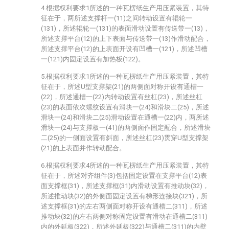
4.根据权利要求1所述的一种瓦楞纸生产用压紧装置，其特
征在于，两所述支撑杆一(11)之间转动设置有辊轮一
(131)，所述辊轮一(131)的表面滑动设置有传送带一(13)，
所述支撑平台(12)的上下表面与传送带一(13)作滑动配合，
所述支撑平台(12)的上表面开设有凹槽一(121)，所述凹槽
一(121)内固定设置有加热板(122)。
5.根据权利要求1所述的一种瓦楞纸生产用压紧装置，其特
征在于，所述U型支撑架(21)的两侧面对称开设有通槽一
(22)，所述通槽一(22)内转动设置有丝杠(23)，所述丝杠
(23)的表面依次螺纹设置有滑块一(24)和滑块二(25)，所述
滑块一(24)和滑块二(25)滑动设置在通槽一(22)内，两所述
滑块一(24)与支撑板一(41)的两侧面作固定配合，所述滑块
二(25)的一侧面设置有斜面，所述丝杠(23)贯穿U型支撑架
(21)的上表面并作转动配合。
6.根据权利要求4所述的一种瓦楞纸生产用压紧装置，其特
征在于，所述对齐组件(3)包括固定设置在支撑平台(12)表
面支撑框(31)，所述支撑框(31)内滑动设置有推动块(32)，
所述推动块(32)的外侧面固定设置有梯形连接块(321)，所
述支撑框(31)的左右两侧面对称开设有通槽二(311)，所述
推动块(32)的左右两侧对称固定设置有滑动在通槽二(311)
内的外延板(322)，所述外延板(322)与通槽二(311)的内壁