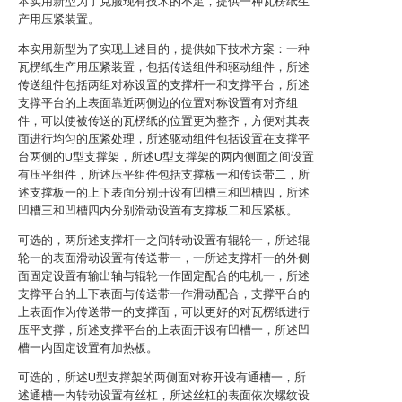
本实用新型为了克服现有技术的不足，提供一种瓦楞纸生
产用压紧装置。
本实用新型为了实现上述目的，提供如下技术方案：一种
瓦楞纸生产用压紧装置，包括传送组件和驱动组件，所述
传送组件包括两组对称设置的支撑杆一和支撑平台，所述
支撑平台的上表面靠近两侧边的位置对称设置有对齐组
件，可以使被传送的瓦楞纸的位置更为整齐，方便对其表
面进行均匀的压紧处理，所述驱动组件包括设置在支撑平
台两侧的U型支撑架，所述U型支撑架的两内侧面之间设置
有压平组件，所述压平组件包括支撑板一和传送带二，所
述支撑板一的上下表面分别开设有凹槽三和凹槽四，所述
凹槽三和凹槽四内分别滑动设置有支撑板二和压紧板。
可选的，两所述支撑杆一之间转动设置有辊轮一，所述辊
轮一的表面滑动设置有传送带一，一所述支撑杆一的外侧
面固定设置有输出轴与辊轮一作固定配合的电机一，所述
支撑平台的上下表面与传送带一作滑动配合，支撑平台的
上表面作为传送带一的支撑面，可以更好的对瓦楞纸进行
压平支撑，所述支撑平台的上表面开设有凹槽一，所述凹
槽一内固定设置有加热板。
可选的，所述U型支撑架的两侧面对称开设有通槽一，所
述通槽一内转动设置有丝杠，所述丝杠的表面依次螺纹设