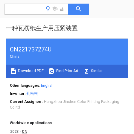
一种瓦楞纸生产用压紧装置
CN221737274U
China
Download PDF
Find Prior Art
Similar
Other languages
English
Inventor
孔松根
Current Assignee
Hangzhou Jinchen Color Printing Packaging
Co ltd
Worldwide applications
2023
CN