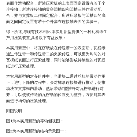
表面作滑动配合，所述压紧板的上表面固定设置有若干个
连接轴，所述连接轴的贯穿凹槽四和凹槽三并作滑动配
合，并与支撑板二作固定配合，所述压紧板与凹槽四的底
面之间固定设置有若干个外套在连接轴表面的弹簧三。
综上所述,与现有技术相比,本实用新型提供的一种瓦楞纸生
产用压紧装置,具备以下有益效果：
本实用新型中，将瓦楞纸放在传送带一的表面后，瓦楞纸
通过传送带一和传送带二的夹紧传送，可以更为均匀的对
瓦楞纸表面进行压紧处理，同时能够形成持续性的对瓦楞
纸进行压紧处理。
本实用新型的对齐组件中，当滑块二通过丝杠的带动作用
下，进行下降的过程中，会对梯形连接块进行推动，使推
动块在支撑框内滑动，然后带动T型推杆对瓦楞纸进行对
齐，可以使被传送的瓦楞纸的位置更为整齐，方便对其表
面进行均匀的压紧处理。
附图说明
图1为本实用新型的等轴侧视图；
图2为本实用新型的结构示意图一；