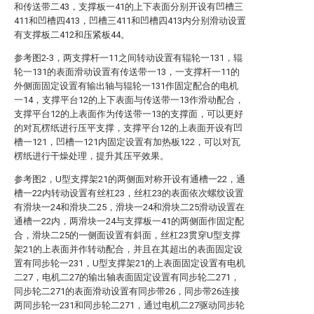
和传送带二43，支撑板一41的上下表面分别开设有凹槽三
411和凹槽四413，凹槽三411和凹槽四413内分别滑动设置
有支撑板二412和压紧板44。
参考图2-3，两支撑杆一11之间转动设置有辊轮一131，辊
轮一131的表面滑动设置有传送带一13，一支撑杆一11的
外侧面固定设置有输出轴与辊轮一131作固定配合的电机
一14，支撑平台12的上下表面与传送带一13作滑动配合，
支撑平台12的上表面作为传送带一13的支撑面，可以更好
的对瓦楞纸进行压平支撑，支撑平台12的上表面开设有凹
槽一121，凹槽一121内固定设置有加热板122，可以对瓦
楞纸进行干燥处理，提升其压平效果。
参考图2，U型支撑架21的两侧面对称开设有通槽一22，通
槽一22内转动设置有丝杠23，丝杠23的表面依次螺纹设置
有滑块一24和滑块二25，滑块一24和滑块二25滑动设置在
通槽一22内，两滑块一24与支撑板一41的两侧面作固定配
合，滑块二25的一侧面设置有斜面，丝杠23贯穿U型支撑
架21的上表面并作转动配合，并且在其超出的表面固定设
置有同步轮一231，U型支撑架21的上表面固定设置有电机
二27，电机二27的输出轴表面固定设置有同步轮二271，
同步轮二271的表面滑动设置有同步带26，同步带26连接
两同步轮一231和同步轮二271，通过电机二27驱动同步轮