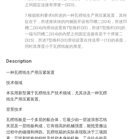
之间固定连接有弹簧一(323)。
7.根据权利要求6所述的一种瓦楞纸生产用压紧装置，其特
征在于，所述推块块的内侧面开设有凹槽二(324)，所述凹
槽二(324)内滑动设置有T型推杆(33)，所述T型推杆(33)的
一端与凹槽二(324)的内壁之间固定连接有若干个弹簧二
(325)，所述T型推杆(33)滑动设置在传送带一(13)的表面，
同时其厚度小于瓦楞纸板的厚度。
Description
一种瓦楞纸生产用压紧装置
技术领域
本实用新型属于瓦楞纸生产技术领域，尤其涉及一种瓦楞
纸生产用压紧装置。
背景技术
瓦楞纸板是一个多层的黏合体，它最少由一层波浪形芯纸
夹层及一层纸板构成，它有很高的机械强度，能抵受搬运
过程中的碰撞和摔跌。瓦楞纸箱的实际表现取决于三项因
素：芯纸和纸板的特性及纸箱本身的机构。工业社会的高