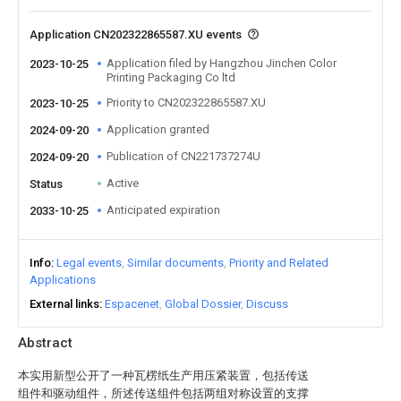
Application CN202322865587.XU events
Application filed by Hangzhou Jinchen Color
2023-10-25
Printing Packaging Co ltd
Priority to CN202322865587.XU
2023-10-25
Application granted
2024-09-20
Publication of CN221737274U
2024-09-20
Active
Status
Anticipated expiration
2033-10-25
Info
Legal events
Similar documents
Priority and Related
Applications
External links
Espacenet
Global Dossier
Discuss
Abstract
本实用新型公开了一种瓦楞纸生产用压紧装置，包括传送
组件和驱动组件，所述传送组件包括两组对称设置的支撑