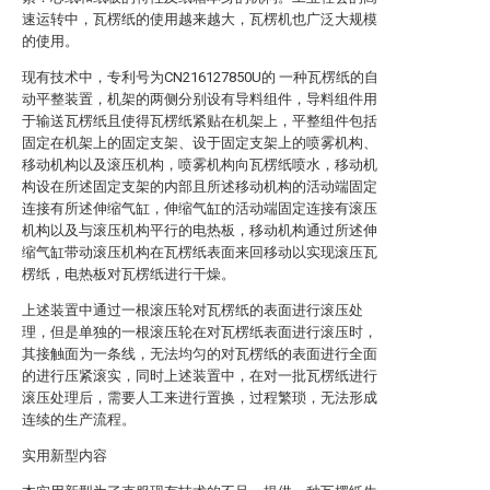
速运转中，瓦楞纸的使用越来越大，瓦楞机也广泛大规模
的使用。
现有技术中，专利号为CN216127850U的 一种瓦楞纸的自
动平整装置，机架的两侧分别设有导料组件，导料组件用
于输送瓦楞纸且使得瓦楞纸紧贴在机架上，平整组件包括
固定在机架上的固定支架、设于固定支架上的喷雾机构、
移动机构以及滚压机构，喷雾机构向瓦楞纸喷水，移动机
构设在所述固定支架的内部且所述移动机构的活动端固定
连接有所述伸缩气缸，伸缩气缸的活动端固定连接有滚压
机构以及与滚压机构平行的电热板，移动机构通过所述伸
缩气缸带动滚压机构在瓦楞纸表面来回移动以实现滚压瓦
楞纸，电热板对瓦楞纸进行干燥。
上述装置中通过一根滚压轮对瓦楞纸的表面进行滚压处
理，但是单独的一根滚压轮在对瓦楞纸表面进行滚压时，
其接触面为一条线，无法均匀的对瓦楞纸的表面进行全面
的进行压紧滚实，同时上述装置中，在对一批瓦楞纸进行
滚压处理后，需要人工来进行置换，过程繁琐，无法形成
连续的生产流程。
实用新型内容