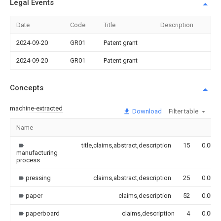
Legal Events
Date
Code
Title
Description
2024-09-20
GR01
Patent grant
2024-09-20
GR01
Patent grant
Concepts
machine-extracted
Download
Filter table
Name
title,claims,abstract,description
15
0.000
manufacturing
process
pressing
claims,abstract,description
25
0.000
paper
claims,description
52
0.000
paperboard
claims,description
4
0.000