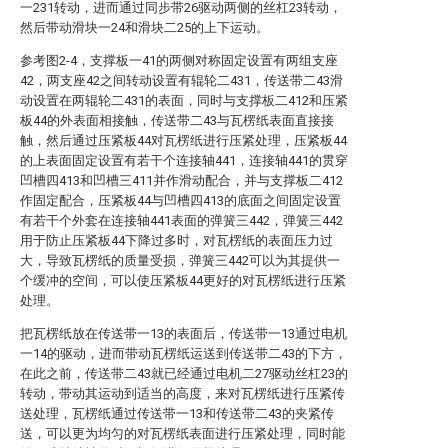
一231转动，进而通过同步带26驱动两侧的丝杠23转动，
然后带动滑块一24和滑块二25的上下运动。
参考图2-4，支撑板一41的两侧对称固定设置有两组支座
42，两支座42之间转动设置有辊轮二431，传送带二43滑
动设置在两辊轮二431的表面，同时与支撑板二412和压紧
板44的外表面相接触，传送带二43与瓦楞纸表面直接接
触，然后通过压紧板44对瓦楞纸进行压紧处理，压紧板44
的上表面固定设置有若干个连接轴441，连接轴441的贯穿
凹槽四413和凹槽三411并作滑动配合，并与支撑板二412
作固定配合，压紧板44与凹槽四413的底面之间固定设置
有若干个外套在连接轴441表面的弹簧三442，弹簧三442
用于防止压紧板44下降过多时，对瓦楞纸的表面压力过
大，导致瓦楞纸的质量受损，弹簧三442可以为其提供一
个缓冲的空间，可以使压紧板44更好的对瓦楞纸进行压紧
处理。
把瓦楞纸放在传送带一13的表面后，传送带一13通过电机
一14的驱动，进而带动瓦楞纸运送到传送带二43的下方，
在此之前，传送带二43就已经通过电机二27驱动丝杠23的
转动，带动其运动到适当的高度，来对瓦楞纸进行压紧传
送处理，瓦楞纸通过传送带一13和传送带二43的夹紧传
送，可以更为均匀的对瓦楞纸表面进行压紧处理，同时能