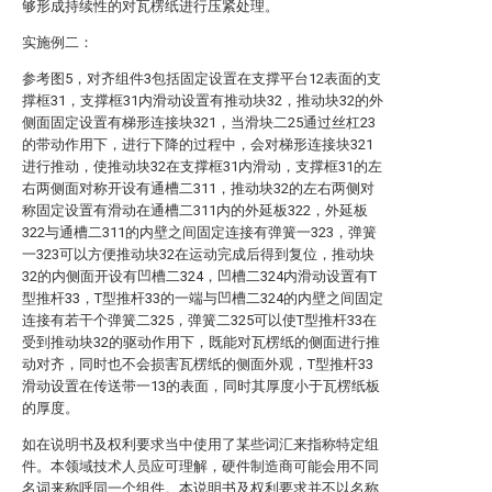
够形成持续性的对瓦楞纸进行压紧处理。
实施例二：
参考图5，对齐组件3包括固定设置在支撑平台12表面的支
撑框31，支撑框31内滑动设置有推动块32，推动块32的外
侧面固定设置有梯形连接块321，当滑块二25通过丝杠23
的带动作用下，进行下降的过程中，会对梯形连接块321
进行推动，使推动块32在支撑框31内滑动，支撑框31的左
右两侧面对称开设有通槽二311，推动块32的左右两侧对
称固定设置有滑动在通槽二311内的外延板322，外延板
322与通槽二311的内壁之间固定连接有弹簧一323，弹簧
一323可以方便推动块32在运动完成后得到复位，推动块
32的内侧面开设有凹槽二324，凹槽二324内滑动设置有T
型推杆33，T型推杆33的一端与凹槽二324的内壁之间固定
连接有若干个弹簧二325，弹簧二325可以使T型推杆33在
受到推动块32的驱动作用下，既能对瓦楞纸的侧面进行推
动对齐，同时也不会损害瓦楞纸的侧面外观，T型推杆33
滑动设置在传送带一13的表面，同时其厚度小于瓦楞纸板
的厚度。
如在说明书及权利要求当中使用了某些词汇来指称特定组
件。本领域技术人员应可理解，硬件制造商可能会用不同
名词来称呼同一个组件。本说明书及权利要求并不以名称