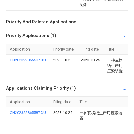
设备
Priority And Related Applications
Priority Applications (1)
Application
Priority date
Filing date
Title
CN202322865587.XU
2023-10-25
2023-10-25
一种瓦楞
纸生产用
压紧装置
Applications Claiming Priority (1)
Application
Filing date
Title
CN202322865587.XU
2023-10-25
一种瓦楞纸生产用压紧装
置