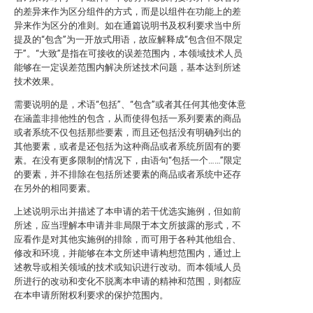
的差异来作为区分组件的方式，而是以组件在功能上的差
异来作为区分的准则。如在通篇说明书及权利要求当中所
提及的“包含”为一开放式用语，故应解释成“包含但不限定
于”。“大致”是指在可接收的误差范围内，本领域技术人员
能够在一定误差范围内解决所述技术问题，基本达到所述
技术效果。
需要说明的是，术语“包括”、“包含”或者其任何其他变体意
在涵盖非排他性的包含，从而使得包括一系列要素的商品
或者系统不仅包括那些要素，而且还包括没有明确列出的
其他要素，或者是还包括为这种商品或者系统所固有的要
素。在没有更多限制的情况下，由语句“包括一个……”限定
的要素，并不排除在包括所述要素的商品或者系统中还存
在另外的相同要素。
上述说明示出并描述了本申请的若干优选实施例，但如前
所述，应当理解本申请并非局限于本文所披露的形式，不
应看作是对其他实施例的排除，而可用于各种其他组合、
修改和环境，并能够在本文所述申请构想范围内，通过上
述教导或相关领域的技术或知识进行改动。而本领域人员
所进行的改动和变化不脱离本申请的精神和范围，则都应
在本申请所附权利要求的保护范围内。