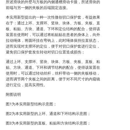
所述滑块的外壁与方板的内侧通槽滑动卡接，所述滑块的
前端与另一侧的夹板的后端固定连接。
本实用新型提出的一种一次性微创切口保护套，有益效果
在于：通过上环、支撑环、竖块、块体、方板、夹板、直
板、粘贴、方块、通道、下环和定位结构的配合，使得该
装置在使用时，可以通过将粘贴贴在患者的身体上，向外
拉动绳体，将圆环挂在弯钩上，此时绳体保持拉直状态，
进而实现对支撑环的定位，便于对切口保护套进行定位，
避免切口保护套发生转动对切口位置造成损伤；
通过上环、支撑环、竖块、块体、方板、夹板、直板、粘
贴、方块、通道、下环和调节结构的配合，使得该装置在
使用时，可以通过转动丝杆，丝杆带动一侧的夹板移动，
进而调节两个夹板之间的距离，便于对不同尺寸的内窥镜
进行定位，提高实用性。
附图说明
图1为本实用新型结构示意图；
图2为本实用新型的上环、通道和下环结构示意图；
图3为本实用新型的直板、粘贴和方块结构示意图；