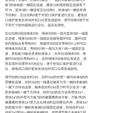
板7的前端面一侧固定连接，通道12的底部固定连接有下
环13，竖块5的一侧设有定位结构3，块体6的一侧设有调
节结构2，定位结构3便于对切口保护套进行定位，避免切
口保护套发生转动对切口位置造成损伤，调节结构2便于对
不同尺寸的内窥镜进行定位，提高实用性。
定位结构3包括绳体303，绳体303的一端与竖块5的一端固
定连接，绳体303的另一端固定连接有圆环302，圆环302
的内壁贴合有弯钩301，将圆环302挂在弯钩301上时可以
将绳体303拉直，弯钩301的一端与方块11的一端固定连
接，将粘贴10贴在患者的身体上，向外拉动绳体303，将
圆环302挂在弯钩301上，此时绳体303保持拉直状态，进
而实现对支撑环301的定位，便于对切口保护套进行定
位，避免切口保护套发生转动对切口位置造成损伤。
调节结构2包括丝杆2a2，丝杆2a2的外壁一侧与块体6的内
壁螺纹连接，丝杆2a2的一端通过轴承与另一侧的夹板8的
一侧下方转动连接，轴承使丝杆2a2受力时可以在另一侧
的夹板8的一侧下方转动，丝杆2a2的后方设有滑块2a1，
滑块2a1的外壁与方板7的内侧通槽滑动卡接，方板7的内
侧通槽对滑块2a1受力左右移动时起到限位作用，滑块2a1
的前端与另一侧的夹板8的后端固定连接，转动丝杆2a2，
丝杆2a2带动一侧的夹板8移动，进而调节两个夹板8之间