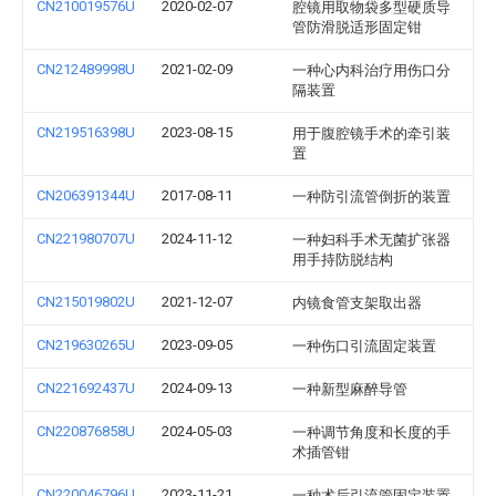
CN210019576U
2020-02-07
腔镜用取物袋多型硬质导
管防滑脱适形固定钳
CN212489998U
2021-02-09
一种心内科治疗用伤口分
隔装置
CN219516398U
2023-08-15
用于腹腔镜手术的牵引装
置
CN206391344U
2017-08-11
一种防引流管倒折的装置
CN221980707U
2024-11-12
一种妇科手术无菌扩张器
用手持防脱结构
CN215019802U
2021-12-07
内镜食管支架取出器
CN219630265U
2023-09-05
一种伤口引流固定装置
CN221692437U
2024-09-13
一种新型麻醉导管
CN220876858U
2024-05-03
一种调节角度和长度的手
术插管钳
CN220046796U
2023-11-21
一种术后引流管固定装置