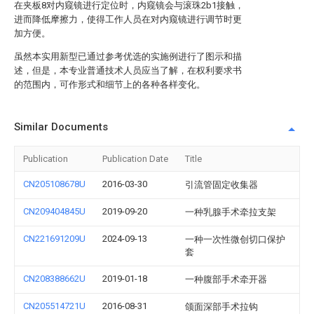
在夹板8对内窥镜进行定位时，内窥镜会与滚珠2b1接触，
进而降低摩擦力，使得工作人员在对内窥镜进行调节时更
加方便。
虽然本实用新型已通过参考优选的实施例进行了图示和描
述，但是，本专业普通技术人员应当了解，在权利要求书
的范围内，可作形式和细节上的各种各样变化。
Similar Documents
Publication
Publication Date
Title
CN205108678U
2016-03-30
引流管固定收集器
CN209404845U
2019-09-20
一种乳腺手术牵拉支架
CN221691209U
2024-09-13
一种一次性微创切口保护
套
CN208388662U
2019-01-18
一种腹部手术牵开器
CN205514721U
2016-08-31
颌面深部手术拉钩