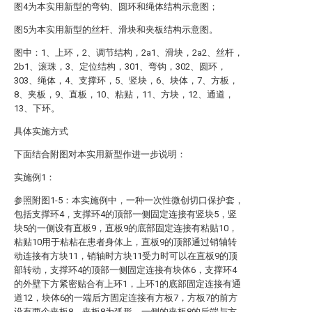
图4为本实用新型的弯钩、圆环和绳体结构示意图；
图5为本实用新型的丝杆、滑块和夹板结构示意图。
图中：1、上环，2、调节结构，2a1、滑块，2a2、丝杆，
2b1、滚珠，3、定位结构，301、弯钩，302、圆环，
303、绳体，4、支撑环，5、竖块，6、块体，7、方板，
8、夹板，9、直板，10、粘贴，11、方块，12、通道，
13、下环。
具体实施方式
下面结合附图对本实用新型作进一步说明：
实施例1：
参照附图1-5：本实施例中，一种一次性微创切口保护套，
包括支撑环4，支撑环4的顶部一侧固定连接有竖块5，竖
块5的一侧设有直板9，直板9的底部固定连接有粘贴10，
粘贴10用于粘粘在患者身体上，直板9的顶部通过销轴转
动连接有方块11，销轴时方块11受力时可以在直板9的顶
部转动，支撑环4的顶部一侧固定连接有块体6，支撑环4
的外壁下方紧密贴合有上环1，上环1的底部固定连接有通
道12，块体6的一端后方固定连接有方板7，方板7的前方
设有两个夹板8，夹板8为弧形，一侧的夹板8的后端与方