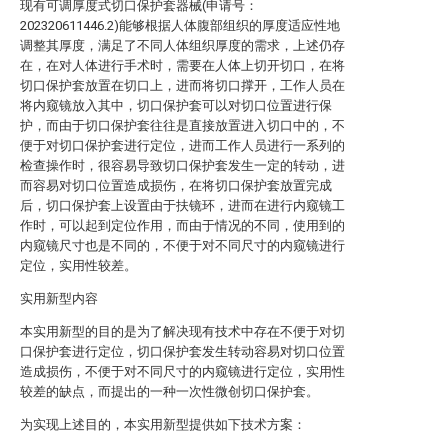
现有可调厚度式切口保护套器械(申请号：
202320611446.2)能够根据人体腹部组织的厚度适应性地
调整其厚度，满足了不同人体组织厚度的需求，上述仍存
在，在对人体进行手术时，需要在人体上切开切口，在将
切口保护套放置在切口上，进而将切口撑开，工作人员在
将内窥镜放入其中，切口保护套可以对切口位置进行保
护，而由于切口保护套往往是直接放置进入切口中的，不
便于对切口保护套进行定位，进而工作人员进行一系列的
检查操作时，很容易导致切口保护套发生一定的转动，进
而容易对切口位置造成损伤，在将切口保护套放置完成
后，切口保护套上设置由于扶镜环，进而在进行内窥镜工
作时，可以起到定位作用，而由于情况的不同，使用到的
内窥镜尺寸也是不同的，不便于对不同尺寸的内窥镜进行
定位，实用性较差。
实用新型内容
本实用新型的目的是为了解决现有技术中存在不便于对切
口保护套进行定位，切口保护套发生转动容易对切口位置
造成损伤，不便于对不同尺寸的内窥镜进行定位，实用性
较差的缺点，而提出的一种一次性微创切口保护套。
为实现上述目的，本实用新型提供如下技术方案：