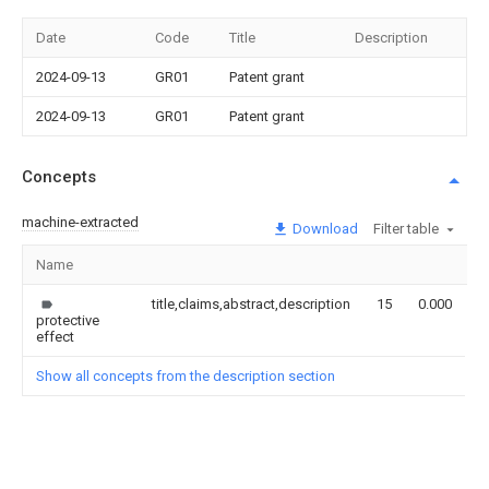
Date
Code
Title
Description
2024-09-13
GR01
Patent grant
2024-09-13
GR01
Patent grant
Concepts
machine-extracted
Download
Filter table
Name
I
title,claims,abstract,description
15
0.000
protective
effect
Show all concepts from the description section