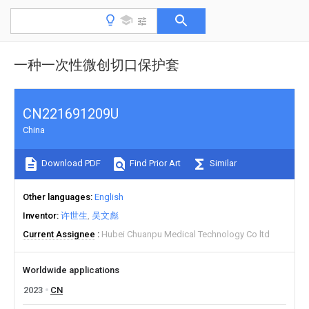
一种一次性微创切口保护套
CN221691209U
China
Download PDF
Find Prior Art
Similar
Other languages
English
Inventor
许世生
吴文彪
Current Assignee
Hubei Chuanpu Medical Technology Co ltd
Worldwide applications
2023
CN