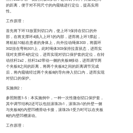
的距离，便于对不同尺寸的内窥镜进行定位，提高实用
性。
工作原理：
首先将下环13放置到切口内，使上环1保持在切口的外
部，在将支撑环4插入上环1的内部，进而将上环1撑起，
将粘贴10贴在患者的身体上，向外拉动绳体303，将圆环
302挂在弯钩301上，此时绳体303保持拉直状态，进而实
现对支撑环4的定位，进而实现对切口保护套的定位，在转
动丝杆2a2，丝杆2a2带动一侧的夹板8移动，进而调节两
个夹板8之间的距离，将两个夹板8之间的距离调节完成
后，将内窥镜经过两个夹板8的导向伸入切口内，进而实现
对切口的保护。
实施例2：
参照附图1-5：本实施例中，一种一次性微创切口保护套，
其中调节结构2还可以包括滚珠2b1，滚珠2b1的外壁一侧
与夹板8的内壁凹槽滑动卡接，滚珠2b1受力时可以在夹板
8的内壁凹槽滚动。
工作原理：