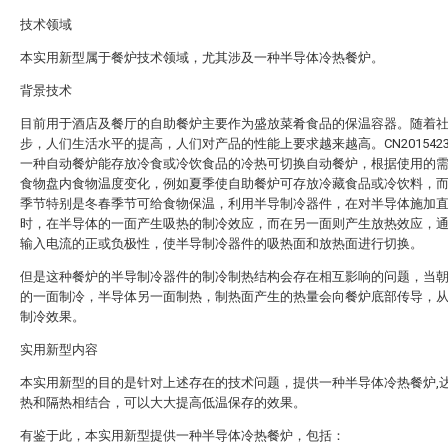
技术领域
本实用新型属于餐炉技术领域，尤其涉及一种半导体冷热餐炉。
背景技术
目前用于酒店及餐厅的自助餐炉主要作为盛放菜肴食品的保温容器。随着
步，人们生活水平的提高，人们对产品的性能上要求越来越高。CN2015423
一种自动餐炉能存放冷食或冷饮食品的冷热可切换自动餐炉，根据使用的
食物盘内食物温度变化，例如夏季使自助餐炉可存放冷藏食品或冷饮料，
季节特别是冬春季节可给食物保温，利用半导制冷器件，在对半导体施加
时，在半导体的一面产生吸热的制冷效应，而在另一面则产生放热效应，
输入电流的正或负极性，使半导制冷器件的吸热面和放热面进行切换。
但是这种餐炉的半导制冷器件的制冷制热结构会存在相互影响的问题，当
的一面制冷，半导体另一面制热，制热面产生的热量会向餐炉底部传导，
制冷效果。
实用新型内容
本实用新型的目的是针对上述存在的技术问题，提供一种半导体冷热餐炉,
热和隔热相结合，可以大大提高低温保存的效果。
有鉴于此，本实用新型提供一种半导体冷热餐炉，包括：