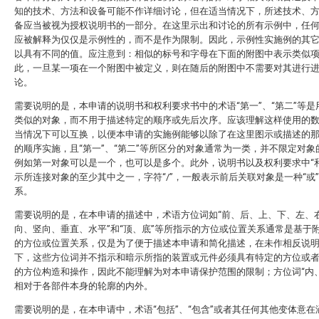
知的技术、方法和设备可能不作详细讨论，但在适当情况下，所述技术、
备应当被视为授权说明书的一部分。在这里示出和讨论的所有示例中，任
应被解释为仅仅是示例性的，而不是作为限制。因此，示例性实施例的其
以具有不同的值。应注意到：相似的标号和字母在下面的附图中表示类似
此，一旦某一项在一个附图中被定义，则在随后的附图中不需要对其进行
论。
需要说明的是，本申请的说明书和权利要求书中的术语“第一”、“第二”等是
类似的对象，而不用于描述特定的顺序或先后次序。应该理解这样使用的
当情况下可以互换，以便本申请的实施例能够以除了在这里图示或描述的
的顺序实施，且“第一”、“第二”等所区分的对象通常为一类，并不限定对象
例如第一对象可以是一个，也可以是多个。此外，说明书以及权利要求中“和
示所连接对象的至少其中之一，字符“/”，一般表示前后关联对象是一种“或
系。
需要说明的是，在本申请的描述中，术语方位词如“前、后、上、下、左、右
向、竖向、垂直、水平”和“顶、底”等所指示的方位或位置关系通常是基于
的方位或位置关系，仅是为了便于描述本申请和简化描述，在未作相反说
下，这些方位词并不指示和暗示所指的装置或元件必须具有特定的方位或
的方位构造和操作，因此不能理解为对本申请保护范围的限制；方位词“内、
相对于各部件本身的轮廓的内外。
需要说明的是，在本申请中，术语“包括”、“包含”或者其任何其他变体意在