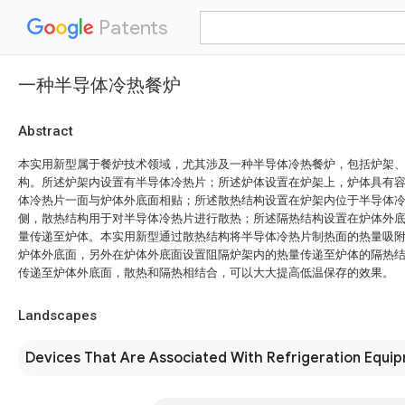
Patents
一种半导体冷热餐炉
Abstract
本实用新型属于餐炉技术领域，尤其涉及一种半导体冷热餐炉，包括炉架
构。所述炉架内设置有半导体冷热片；所述炉体设置在炉架上，炉体具有
体冷热片一面与炉体外底面相贴；所述散热结构设置在炉架内位于半导体
侧，散热结构用于对半导体冷热片进行散热；所述隔热结构设置在炉体外
量传递至炉体。本实用新型通过散热结构将半导体冷热片制热面的热量吸
炉体外底面，另外在炉体外底面设置阻隔炉架内的热量传递至炉体的隔热
传递至炉体外底面，散热和隔热相结合，可以大大提高低温保存的效果。
Landscapes
Devices That Are Associated With Refrigeration Equi