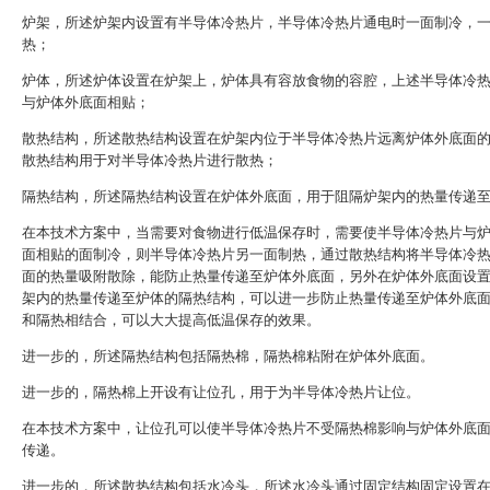
炉架，所述炉架内设置有半导体冷热片，半导体冷热片通电时一面制冷，
热；
炉体，所述炉体设置在炉架上，炉体具有容放食物的容腔，上述半导体冷
与炉体外底面相贴；
散热结构，所述散热结构设置在炉架内位于半导体冷热片远离炉体外底面
散热结构用于对半导体冷热片进行散热；
隔热结构，所述隔热结构设置在炉体外底面，用于阻隔炉架内的热量传递
在本技术方案中，当需要对食物进行低温保存时，需要使半导体冷热片与
面相贴的面制冷，则半导体冷热片另一面制热，通过散热结构将半导体冷
面的热量吸附散除，能防止热量传递至炉体外底面，另外在炉体外底面设
架内的热量传递至炉体的隔热结构，可以进一步防止热量传递至炉体外底
和隔热相结合，可以大大提高低温保存的效果。
进一步的，所述隔热结构包括隔热棉，隔热棉粘附在炉体外底面。
进一步的，隔热棉上开设有让位孔，用于为半导体冷热片让位。
在本技术方案中，让位孔可以使半导体冷热片不受隔热棉影响与炉体外底
传递。
进一步的，所述散热结构包括水冷头，所述水冷头通过固定结构固定设置