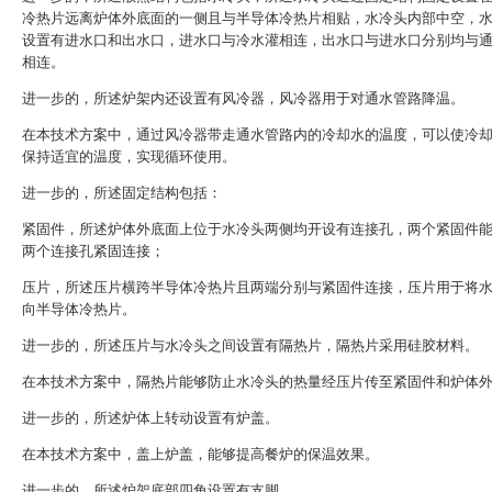
冷热片远离炉体外底面的一侧且与半导体冷热片相贴，水冷头内部中空，
设置有进水口和出水口，进水口与冷水灌相连，出水口与进水口分别均与
相连。
进一步的，所述炉架内还设置有风冷器，风冷器用于对通水管路降温。
在本技术方案中，通过风冷器带走通水管路内的冷却水的温度，可以使冷
保持适宜的温度，实现循环使用。
进一步的，所述固定结构包括：
紧固件，所述炉体外底面上位于水冷头两侧均开设有连接孔，两个紧固件
两个连接孔紧固连接；
压片，所述压片横跨半导体冷热片且两端分别与紧固件连接，压片用于将
向半导体冷热片。
进一步的，所述压片与水冷头之间设置有隔热片，隔热片采用硅胶材料。
在本技术方案中，隔热片能够防止水冷头的热量经压片传至紧固件和炉体
进一步的，所述炉体上转动设置有炉盖。
在本技术方案中，盖上炉盖，能够提高餐炉的保温效果。
进一步的，所述炉架底部四角设置有支脚。