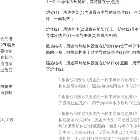
1.一种半导体冷热餐炉，其特征在于,包括：
炉架(1)，所述炉架(1)内设置有半导体冷热片(3)，
冷，一面制热；
炉体(2)，所述炉体(2)设置在炉架(1)上，炉体(2)
导体冷热片(3)一面与炉体(2)外底面相贴；
社会的进
27U提出
散热结构，所述散热结构设置在炉架(1)内位于半导体冷
需要控制
面的一侧，散热结构用于对半导体冷热片(3)进行散
而在其他
隔热结构，所述隔热结构设置在炉体(2)外底面，用于
直流电源
至炉体(2)。
通过改变
2.根据权利要求1所述的一种半导体冷热餐炉
构包括隔热棉(8)，隔热棉(8)粘附在炉体(2)
朝向餐炉
从而影响
3.根据权利要求2所述的一种半导体冷热餐炉，
开设有让位孔(9)，用于为半导体冷热片(3)让
4.根据权利要求1所述的一种半导体冷热餐炉
达到了散
构包括水冷头(10)，所述水冷头(10)通过
片(3)远离炉体(2)外底面的一侧且与半导体冷热
部中空，水冷头(10)上设置有进水口(11)和出水
灌相连，出水口(12)与进水口(11)分别均与通