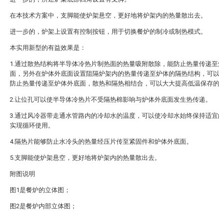
在本技术方案中，支脚能使炉架悬空，更好地将炉架内的热量散出去。
进一步的，炉架上设置有控制按钮，用于切换餐炉的制冷或制热模式。
本实用新型的有益效果是：
1.通过散热结构将半导体冷热片制热面的热量吸附散除，能防止热量传递至
面，另外在炉体外底面设置阻隔炉架内的热量传递至炉体的隔热结构，可
防止热量传递至炉体外底面，散热和隔热相结合，可以大大提高低温保存
2.让位孔可以使半导体冷热片不受隔热棉影响与炉体外底面发生热传递。
3.通过风冷器带走通水管路内的冷却水的温度，可以使冷却水始终保持适宜
实现循环使用。
4.隔热片能够防止水冷头的热量经压片传至紧固件和炉体外底面。
5.支脚能使炉架悬空，更好地将炉架内的热量散出去。
附图说明
图1是餐炉的立体图；
图2是餐炉内部立体图；