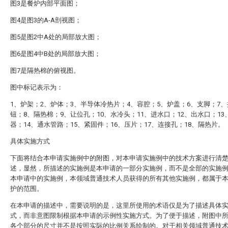
图3是餐炉内部平面图；
图4是图3的A-A剖视图；
图5是图2中A处的局部放大图；
图6是图4中B处的局部放大图；
图7是隔热棉的俯视图。
图中标记表示为：
1、炉架；2、炉体；3、半导体冷热片；4、容腔；5、炉盖；6、支脚；7
钮；8、隔热棉；9、让位孔；10、水冷头；11、进水口；12、出水口；13
器；14、通水管路；15、紧固件；16、压片；17、连接孔；18、隔热片。
具体实施方式
下面将结合本申请实施例中的附图，对本申请实施例中的技术方案进行清
述，显然，所描述的实施例是本申请的一部分实施例，而不是全部的实施
本申请中的实施例，本领域普通技术人员获得的所有其他实施例，都属于
护的范围。
在本申请的描述中，需要说明的是，这里所使用的术语仅是为了描述具体
式，而非意图限制根据本申请的示例性实施方式。为了便于描述，附图中
各个部分的尺寸并不是按照实际的比例关系绘制的。对于相关领域普通技