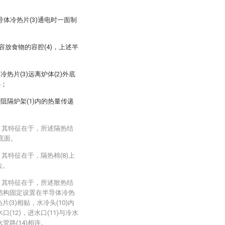
半导体冷热片(3)通电时一面制
具有容放食物的容腔(4)，上述半
热片(3)远离炉体(2)外底
热；
阻隔炉架(1)内的热量传递
，其特征在于，所述隔热结
外底面。
其特征在于，隔热棉(8)上
位。
，其特征在于，所述散热结
固定结构固定设置在半导体冷热
片(3)相贴，水冷头(10)内
口(12)，进水口(11)与冷水
水管路(14)相连。