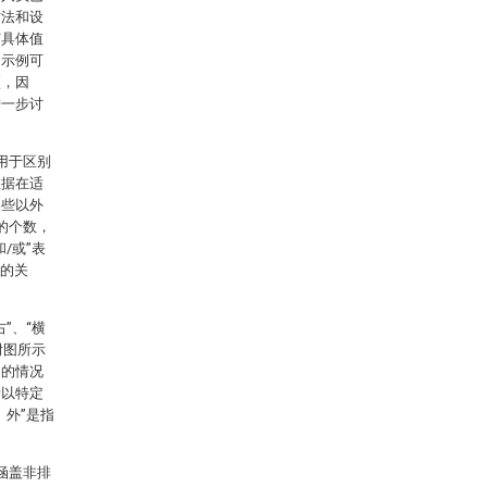
方法和设
何具体值
它示例可
项，因
进一步讨
用于区别
数据在适
那些以外
的个数，
/或”表
”的关
”、“横
附图所示
明的情况
者以特定
外”是指
涵盖非排