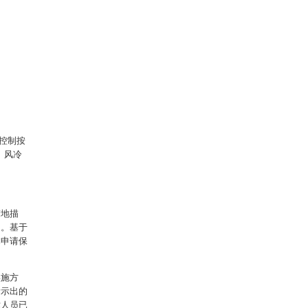
、控制按
、风冷
楚地描
例。基于
本申请保
实施方
所示出的
术人员已