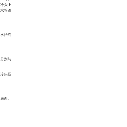
水冷头上
通水管路
却水始终
能分别与
水冷头压
外底面。