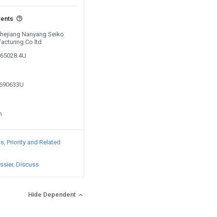
vents
 Zhejiang Nanyang Seiko
acturing Co ltd
365028.4U
1690633U
n
ts
Priority and Related
ssier
Discuss
Hide Dependent