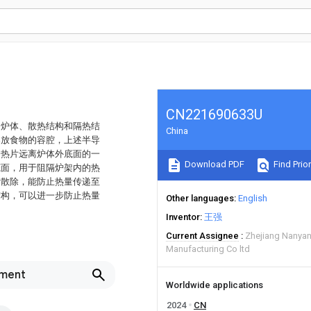
CN221690633U
、炉体、散热结构和隔热结
China
容放食物的容腔，上述半导
冷热片远离炉体外底面的一
Download PDF
Find Prior
底面，用于阻隔炉架内的热
附散除，能防止热量传递至
结构，可以进一步防止热量
Other languages
English
Inventor
王强
Current Assignee
Zhejiang Nanyan
Manufacturing Co ltd
pment
Worldwide applications
2024
CN