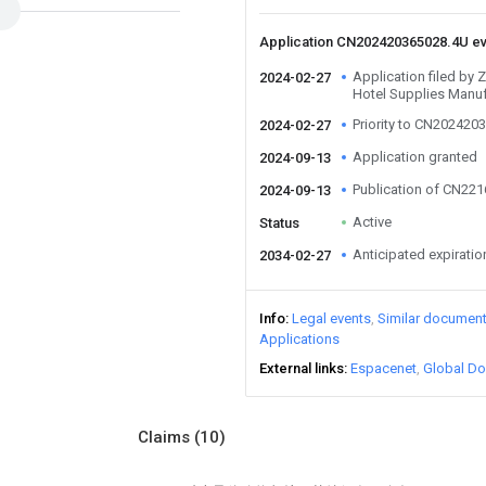
Application CN202420365028.4U e
Application filed by
2024-02-27
Hotel Supplies Manuf
Priority to CN202420
2024-02-27
Application granted
2024-09-13
Publication of CN22
2024-09-13
Active
Status
Anticipated expiratio
2034-02-27
Info
Legal events
Similar documen
Applications
External links
Espacenet
Global Do
Claims
(10)