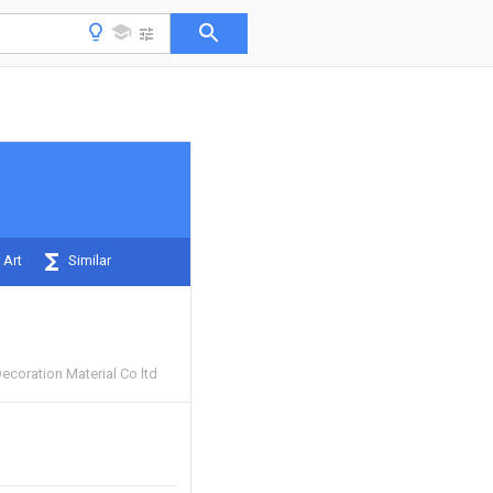
 Art
Similar
coration Material Co ltd