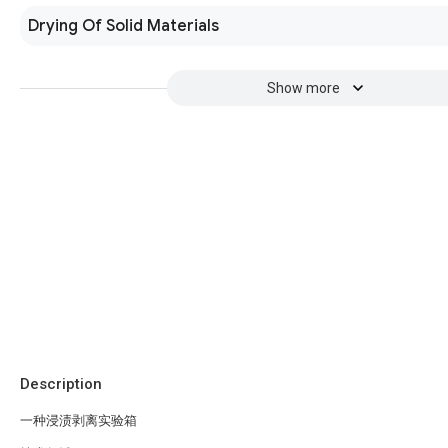
Drying Of Solid Materials
Show more
Description
一种浸渍剥离实验箱