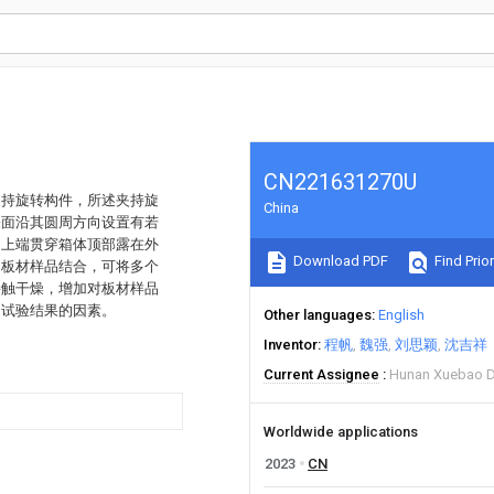
CN221631270U
夹持旋转构件，所述夹持旋
China
表面沿其圆周方向设置有若
轴上端贯穿箱体顶部露在外
Download PDF
Find Prior
和板材样品结合，可将多个
接触干燥，增加对板材样品
响试验结果的因素。
Other languages
English
Inventor
程帆
魏强
刘思颖
沈吉祥
Current Assignee
Hunan Xuebao De
Worldwide applications
2023
CN