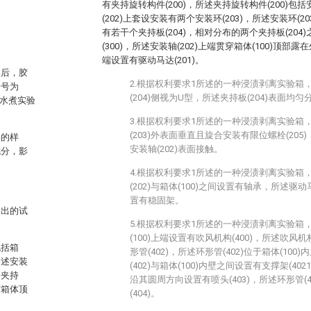
有夹持旋转构件(200)，所述夹持旋转构件(200)包括
(202)上套设安装有两个安装环(203)，所述安装环(
有若干个夹持板(204)，相对分布的两个夹持板(20
(300)，所述安装轴(202)上端贯穿箱体(100)顶部露
端设置有驱动马达(201)。
燥后，胶
2.根据权利要求1所述的一种浸渍剥离实验箱
告号为
(204)侧视为U型，所述夹持板(204)表面均匀
成水煮实验
3.根据权利要求1所述的一种浸渍剥离实验箱
(203)外表面垂直且旋合安装有限位螺栓(205)
部的样
安装轴(202)表面接触。
充分，影
4.根据权利要求1所述的一种浸渍剥离实验箱
(202)与箱体(100)之间设置有轴承，所述驱动马
置有稳固架。
提出的试
5.根据权利要求1所述的一种浸渍剥离实验箱
(100)上端设置有吹风机构(400)，所述吹风机构
包括箱
形管(402)，所述环形管(402)位于箱体(10
所述安装
(402)与箱体(100)内壁之间设置有支撑架(402
个夹持
沿其圆周方向设置有喷头(403)，所述环形管(
穿箱体顶
(404)。