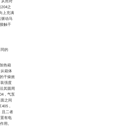
，从而对
204之
向上充满
且驱动马
分接触干
。
不同的
括加热箱
匀从箱体
0的干燥效
安装强度
面沿其圆周
04，气泵
表面之间
405，
，且二者
设置有电
滤作用。