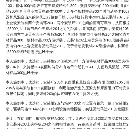
100，箱体100内部设置有夹持旋转构件200，夹持旋转构件200可同时将
品300竖直且悬空放置在箱体100中，让多个板材样品300同时与从箱体10
器和风混合出来的热风进行接触干燥，夹持旋转构件200包括安装轴202，安
上套设安装有两个安装环203，两个安装环203之间的距离可调节，从而根
品300的尺寸调节两个夹持板204之间的距离，增加其使用范围，安装环20
其圆周方向设置有若干个夹持板204，相对分布的两个夹持板204之间竖直
材样品300，板材样品300方便拆装，安装轴202上端贯穿箱体100顶部露
安装轴202上端设置有驱动马达201，便于带动安装轴202缓缓转动，从而
品300缓缓转动进行热风干燥。
本实施例中，优选的，夹持板204侧视为U型，方便将板材样品300稳固夹
板204中，夹持板204表面均匀分布有若干个通孔2041，方便热风流通，不
材样品300热风干燥。
本实施例中，优选的，安装环203外表面垂直且旋合安装有限位螺栓205，
205内端与安装轴202表面接触，利用接触产生的压紧力和摩擦阻力可对安装
置限位固定，同时安装环203的位置调节方便且拆装方便。
本实施例中，优选的，安装轴202与箱体100之间设置有轴承，便于安装轴2
动，驱动马达201与箱体100之间设置有稳固架，实现驱动马达201的稳固
综上，在使用时，根据板材样品300尺寸，让两个安装环203沿着安装轴20
变安装环203上夹持板204之间的相对距离，待距离合适时，旋紧限位螺栓2