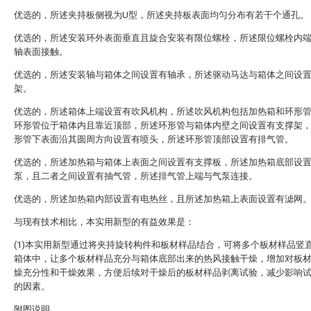
优选的，所述夹持板侧视为U型，所述夹持板表面均匀分布有若干个通孔。
优选的，所述安装环外表面垂直且旋合安装有限位螺栓，所述限位螺栓内
轴表面接触。
优选的，所述安装轴与箱体之间设置有轴承，所述驱动马达与箱体之间设
架。
优选的，所述箱体上端设置有吹风机构，所述吹风机构包括加热箱和环形
环形管位于箱体内且靠近顶部，所述环形管与箱体内壁之间设置有支撑架
形管下表面沿其圆周方向设置有喷头，所述环形管顶部设置有排气管。
优选的，所述加热箱与箱体上表面之间设置有支撑板，所述加热箱底部设
泵，且二者之间设置有抽气管，所述排气管上端与气泵连接。
优选的，所述加热箱内部设置有电热丝，且所述加热箱上表面设置有滤网
与现有技术相比，本实用新型的有益效果是：
(1)本实用新型通过将夹持旋转构件和板材样品结合，可将多个板材样品竖
箱体中，让多个板材样品充分与箱体底部出来的热风接触干燥，增加对板
燥充分性和干燥效果，方便后续对干燥后的板材样品剥离试验，减少影响
的因素。
附图说明