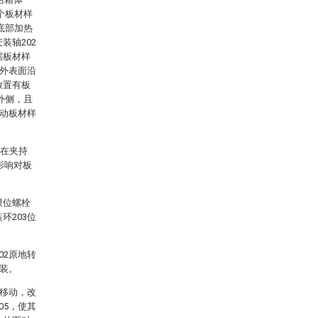
多个板材样
0底部加热
装轴202
据板材样
3外表面沿
放置有板
在外侧，且
带动板材样
持在夹持
影响对板
限位螺栓
环203位
02原地转
安装。
2移动，改
05，使其