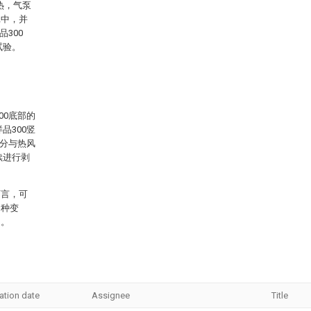
热，气泵
2中，并
300
试验。
00底部的
品300竖
充分与热风
续进行剥
而言，可
多种变
定。
ation date
Assignee
Title