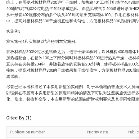
综上，在需要对板材样品300进行干燥时，加热箱401工作让电热丝4013加
405抽气时气体经过电热丝4013形成热风，而热风被气泵405送进环形管40
从环形管402底部分布的多个喷头403均匀喷出充满箱体100并作用在板材样品
中，提高对板材样品300干燥彻底性和均匀性，方便板材样品300后续剥离
实施例3
将实施例1和实施例2结合得到本实施例。
在板材样品300经过水煮试验之后，进行干燥试验时，吹风机构400与箱体1
加热器配合，在箱体100上下部分同时对板材样品300进行热风干燥，板材样
直夹持在夹持板204中，并随着旋转的安装轴202转动，使得板材样品300
接触，提高对板材样品300的干燥效果和干燥彻底性，方便板材样品300后
离试验。
尽管已经示出和描述了本实用新型的实施例，对于本领域的普通技术人员
以理解在不脱离本实用新型的原理和精神的情况下可以对这些实施例进行
化、修改、替换和变型，本实用新型的范围由所附权利要求及其等同物限
Cited By (1)
Publication number
Priority date
Public