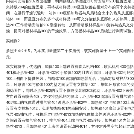
内端与安装轴202表面接触，利用接触的摩擦阻力可对安装环203位置固定
夹持板204的位置固定，再将板材样品300竖直放置在相对分布的两个夹持板
间，在进行干燥试验时，箱体100底部加热器与风扇结合出来的热风从底部
箱体100，而竖直分布的多个板材样品300可充分接触从底部出来的热风，
达201工作带动安装轴202缓缓转动，从而带动板材样品300旋转与热风充
燥，提高对板材样品300的干燥效果，方便板材样品300后续进行剥离试验
实施例2
参照图4和图5，为本实用新型第二个实施例，该实施例基于上一个实施例
是。
本实施例中，优选的，箱体100上端设置有吹风机构400，吹风机构400包
401和环形管402，环形管402位于箱体100内且靠近顶部，环形管402可均
100上侧向下提供热风，与箱体100底部的加热器配合，提高对板材样品30
果，环形管402与箱体100内壁之间设置有支撑架4021，增加环形管402的
和稳固性，同时环形管402的设置不影响安装轴202转动，环形管402下表
方向设置有喷头403，方便将热风均匀喷出，环形管402顶部设置有排气管4
405抽出的气体通过排气管404送进环形管402中，加热箱401与箱体100上
设置有支撑板4012，实现加热箱401的稳固安装，加热箱401底部设置有气泵
气泵405抽气时，可将经过电热丝4013加热的气体抽出并送进环形管402中
之间设置有抽气管4011，排气管404上端与气泵405连接，加热箱401内部
热丝4013，且加热箱401上表面设置有滤网4014，方便对外界空气起到过