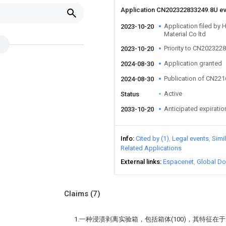
Application CN202322833249.8U e
Application filed by
2023-10-20
Material Co ltd
Priority to CN202322
2023-10-20
Application granted
2024-08-30
Publication of CN22
2024-08-30
Active
Status
Anticipated expiratio
2033-10-20
Info
Cited by (1)
Legal events
Simi
Related Applications
External links
Espacenet
Global Do
Claims
(7)
1.一种浸渍剥离实验箱，包括箱体(100)，其特征在于