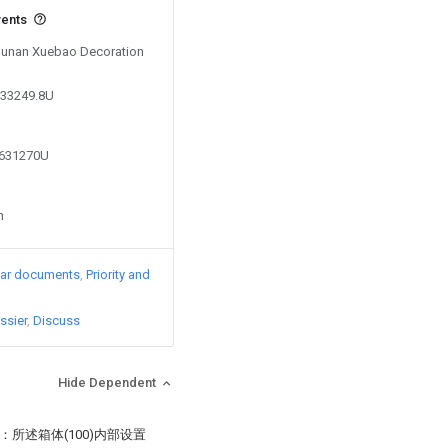
vents
 Hunan Xuebao Decoration
833249.8U
1631270U
n
lar documents
Priority and
ssier
Discuss
Hide Dependent
：所述箱体(100)内部设置