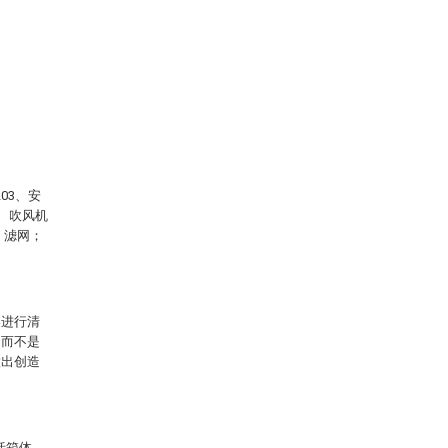
03、安
0、吹风机
4、滤网；
案进行清
，而不是
做出创造
括箱体