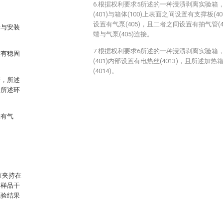
6.根据权利要求5所述的一种浸渍剥离实验箱
(401)与箱体(100)上表面之间设置有支撑板(40
设置有气泵(405)，且二者之间设置有抽气管(40
端与安装
端与气泵(405)连接。
7.根据权利要求6所述的一种浸渍剥离实验箱
置有稳固
(401)内部设置有电热丝(4013)，且所述加热
(4014)。
管，所述
，所述环
置有气
。
直夹持在
材样品干
试验结果