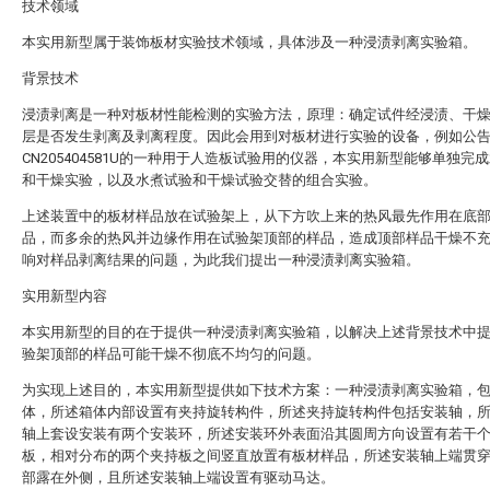
技术领域
本实用新型属于装饰板材实验技术领域，具体涉及一种浸渍剥离实验箱。
背景技术
浸渍剥离是一种对板材性能检测的实验方法，原理：确定试件经浸渍、干
层是否发生剥离及剥离程度。因此会用到对板材进行实验的设备，例如公
CN205404581U的一种用于人造板试验用的仪器，本实用新型能够单独完
和干燥实验，以及水煮试验和干燥试验交替的组合实验。
上述装置中的板材样品放在试验架上，从下方吹上来的热风最先作用在底
品，而多余的热风并边缘作用在试验架顶部的样品，造成顶部样品干燥不
响对样品剥离结果的问题，为此我们提出一种浸渍剥离实验箱。
实用新型内容
本实用新型的目的在于提供一种浸渍剥离实验箱，以解决上述背景技术中
验架顶部的样品可能干燥不彻底不均匀的问题。
为实现上述目的，本实用新型提供如下技术方案：一种浸渍剥离实验箱，
体，所述箱体内部设置有夹持旋转构件，所述夹持旋转构件包括安装轴，
轴上套设安装有两个安装环，所述安装环外表面沿其圆周方向设置有若干
板，相对分布的两个夹持板之间竖直放置有板材样品，所述安装轴上端贯
部露在外侧，且所述安装轴上端设置有驱动马达。