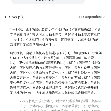
Claims
(5)
Hide Dependent
1.一种污水处理的加药装置，包括搅拌轴(1)和支撑底板(2)，所述
支撑底板与搅拌轴之间通过轴承连接，所述搅拌轴上安装有搅拌
叶片(11)，所述搅拌叶片均匀分布，其特征在于，所述搅拌轴内
部设有往复式自动加药机构(3)；
所述往复式自动加药机构包括进药机构(31)、加药腔(32)、往复丝
杠(33)、丝杠滑块(34)、连接座(35)、加药活塞(36)、输送管
(37)、限位式流通槽(38)和喷药机构(39)，所述加药腔开在搅拌轴
内部，所述进药机构与加药腔相连接，所述往复丝杠位于加药腔
内部，所述丝杠滑块套装在往复丝杠上，所述丝杠滑块与加药腔
内壁固定连接，所述连接座安装在往复丝杠的两端，所述加药活
塞位于往复丝杠的两端，所述输送管安装在加药活塞上，所述输
送管与连接座之间通过机械密封连接，所述限位式流通槽开在往
复丝杠的中心处，两个所述输送管通过限位式流通槽相连通。
2.根据权利要求1所述的一种污水处理的加药装置，其特征
在于，所述喷药机构包括若干环形喷药管(391)、喷药喷头
(392)、连接支撑管(393)和喷药管(394)，若干所述环形喷