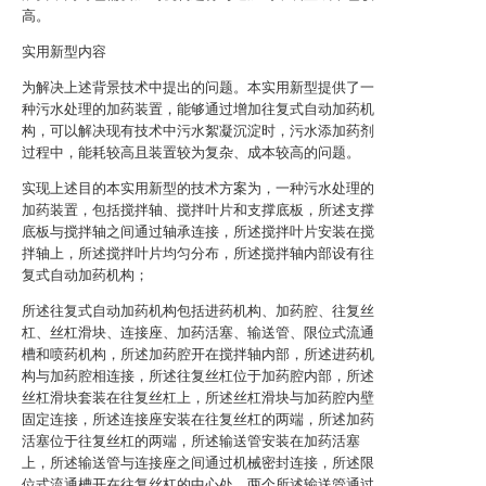
高。
实用新型内容
为解决上述背景技术中提出的问题。本实用新型提供了一
种污水处理的加药装置，能够通过增加往复式自动加药机
构，可以解决现有技术中污水絮凝沉淀时，污水添加药剂
过程中，能耗较高且装置较为复杂、成本较高的问题。
实现上述目的本实用新型的技术方案为，一种污水处理的
加药装置，包括搅拌轴、搅拌叶片和支撑底板，所述支撑
底板与搅拌轴之间通过轴承连接，所述搅拌叶片安装在搅
拌轴上，所述搅拌叶片均匀分布，所述搅拌轴内部设有往
复式自动加药机构；
所述往复式自动加药机构包括进药机构、加药腔、往复丝
杠、丝杠滑块、连接座、加药活塞、输送管、限位式流通
槽和喷药机构，所述加药腔开在搅拌轴内部，所述进药机
构与加药腔相连接，所述往复丝杠位于加药腔内部，所述
丝杠滑块套装在往复丝杠上，所述丝杠滑块与加药腔内壁
固定连接，所述连接座安装在往复丝杠的两端，所述加药
活塞位于往复丝杠的两端，所述输送管安装在加药活塞
上，所述输送管与连接座之间通过机械密封连接，所述限
位式流通槽开在往复丝杠的中心处，两个所述输送管通过