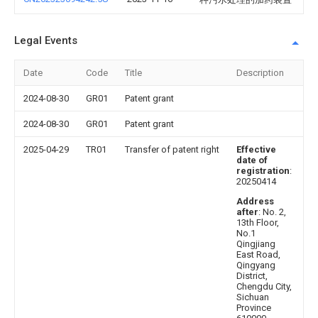
Legal Events
Date
Code
Title
Description
2024-08-30
GR01
Patent grant
2024-08-30
GR01
Patent grant
2025-04-29
TR01
Transfer of patent right
Effective
date of
registration
:
20250414
Address
after
: No. 2,
13th Floor,
No.1
Qingjiang
East Road,
Qingyang
District,
Chengdu City,
Sichuan
Province