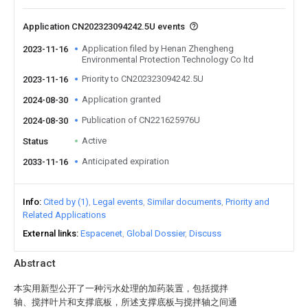
Application CN202323094242.5U events
Application filed by Henan Zhengheng
2023-11-16
Environmental Protection Technology Co ltd
Priority to CN202323094242.5U
2023-11-16
Application granted
2024-08-30
Publication of CN221625976U
2024-08-30
Active
Status
Anticipated expiration
2033-11-16
Info
Cited by (1)
Legal events
Similar documents
Priority and
Related Applications
External links
Espacenet
Global Dossier
Discuss
Abstract
本实用新型公开了一种污水处理的加药装置，包括搅拌
轴、搅拌叶片和支撑底板，所述支撑底板与搅拌轴之间通