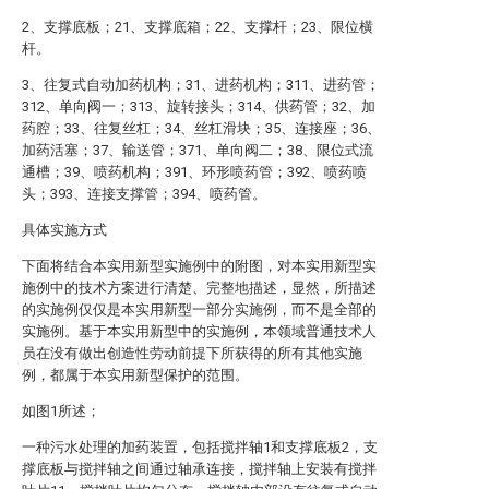
2、支撑底板；21、支撑底箱；22、支撑杆；23、限位横
杆。
3、往复式自动加药机构；31、进药机构；311、进药管；
312、单向阀一；313、旋转接头；314、供药管；32、加
药腔；33、往复丝杠；34、丝杠滑块；35、连接座；36、
加药活塞；37、输送管；371、单向阀二；38、限位式流
通槽；39、喷药机构；391、环形喷药管；392、喷药喷
头；393、连接支撑管；394、喷药管。
具体实施方式
下面将结合本实用新型实施例中的附图，对本实用新型实
施例中的技术方案进行清楚、完整地描述，显然，所描述
的实施例仅仅是本实用新型一部分实施例，而不是全部的
实施例。基于本实用新型中的实施例，本领域普通技术人
员在没有做出创造性劳动前提下所获得的所有其他实施
例，都属于本实用新型保护的范围。
如图1所述；
一种污水处理的加药装置，包括搅拌轴1和支撑底板2，支
撑底板与搅拌轴之间通过轴承连接，搅拌轴上安装有搅拌