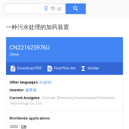
一种污水处理的加药装置
CN221625976U
China
Download PDF
Find Prior Art
Similar
Other languages
English
Inventor
鉴梦姣
Current Assignee
Sichuan Zhenming Environmental Protection
Technology Co.,Ltd.
Worldwide applications
2023
CN