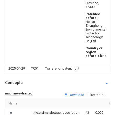
Province,
473000
Patentee
before
:
Henan
Zhengheng
Environmental
Protection
Technology
Co.,Ltd.
Country or
region
before
: China
2025-04-29
TR01
Transfer of patent right
Concepts
machine-extracted
Download
Filter table
Name
Ima
title,claims,abstract,description
43
0.000