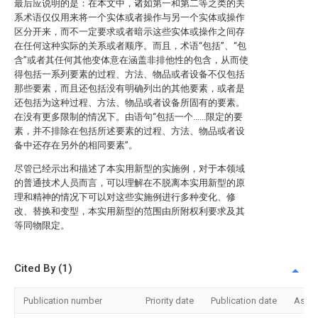
最后应说明的是：在本文中，诸如第一和第二等之类的关
系术语仅仅用来将一个实体或者操作与另一个实体或操作
区分开来，而不一定要求或者暗示这些实体或操作之间存
在任何这种实际的关系或者顺序。而且，术语“包括”、“包
含”或者其任何其他变体意在涵盖非排他性的包含，从而使
得包括一系列要素的过程、方法、物品或者设备不仅包括
那些要素，而且还包括没有明确列出的其他要素，或者是
还包括为这种过程、方法、物品或者设备所固有的要素。
在没有更多限制的情况下。由语句“包括一个......限定的要
素，并不排除在包括所述要素的过程、方法、物品或者设
备中还存在另外的相同要素”。
尽管已经示出和描述了本实用新型的实施例，对于本领域
的普通技术人员而言，可以理解在不脱离本实用新型的原
理和精神的情况下可以对这些实施例进行多种变化、修
改、替换和变型，本实用新型的范围由所附权利要求及其
等同物限定。
Cited By (1)
Publication number
Priority date
Publication date
Assi