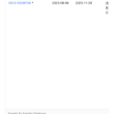
CN121020875A
*
2025-08-08
2025-11-28
清源
发展
公司
Family To Family Citations