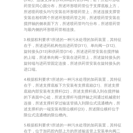
药管呈同心圆分布，所述环形喷药管位于支撑底板上方，
所述喷药喷头均匀安装在环形喷药管上，所述连接支撑管
安装在相邻两个所述环形喷药管之间，所述喷药管安装在
搅拌轴的侧表面下方，所述喷药管均匀分布，所述喷药管
与最内侧的环形喷药管相连接。
3.根据权利要求1所述的一种污水处理的加药装置，其特征
在于，所述进药机构包括进药管(311)、单向阀一(312)、
旋转接头(313)和供药管(314)，所述进药管安装在搅拌轴
的上端，所述单向阀一安装在进药管上，所述旋转接头的
旋转端与进药管固定连接，所述供药管安装在旋转接头的
进口端。
4.根据权利要求1所述的一种污水处理的加药装置，其特征
在于，所述支撑底板下方安装有支撑底箱(21)、所述支撑
底箱内部安装有支撑杆(22)，所述支撑杆插入到在搅拌轴
的下表面中心处，所述支撑杆与搅拌轴之间通过机械密封
连接，所述支撑杆穿过输送管插入到限位式流通槽内，所
述支撑杆的一端安装有限位横杆(23)，所述限位横杆位于
限位式流通槽的限位槽内。
5.根据权利要求1所述的一种污水处理的加药装置，其特征
在于，位于加药腔内部上方的所述输送管上安装单向阀二