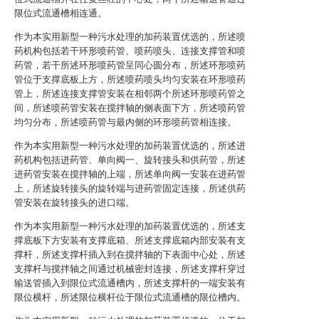
限位式流通槽相连通。
作为本实用新型一种污水处理的加药装置优选的，所述喷
药机构包括若干环形喷药管、喷药喷头、连接支撑管和喷
药管，若干所述环形喷药管呈同心圆分布，所述环形喷药
管位于支撑底板上方，所述喷药喷头均匀安装在环形喷药
管上，所述连接支撑管安装在相邻两个所述环形喷药管之
间，所述喷药管安装在搅拌轴的侧表面下方，所述喷药管
均匀分布，所述喷药管与最内侧的环形喷药管相连接。
作为本实用新型一种污水处理的加药装置优选的，所述进
药机构包括进药管、单向阀一、旋转接头和供药管，所述
进药管安装在搅拌轴的上端，所述单向阀一安装在进药管
上，所述旋转接头的旋转端与进药管固定连接，所述供药
管安装在旋转接头的进口端。
作为本实用新型一种污水处理的加药装置优选的，所述支
撑底板下方安装有支撑底箱、所述支撑底箱内部安装有支
撑杆，所述支撑杆插入到在搅拌轴的下表面中心处，所述
支撑杆与搅拌轴之间通过机械密封连接，所述支撑杆穿过
输送管插入到限位式流通槽内，所述支撑杆的一端安装有
限位横杆，所述限位横杆位于限位式流通槽的限位槽内。