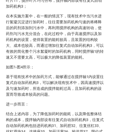
叶片11，搅拌叶片均匀分布，搅拌轴内部设有往复式自动
加药机构3；
在本实施方案中，在一般的情况下，现有技术中当污水进
行絮凝沉淀进行加药时，往往需要加药机构匀速的将稀释
后的药剂添加到污水中，再利用搅拌机构的高速转动，使
药剂与污水充分混合，在此过程中，由于高速搅拌以及加
药机构的设置，使得装置的能耗较高，且装置的结构较
大、成本也较高，而通过增加往复式自动加药机构3，可以
有效的简化整个污水絮凝时的加药机构，同时搅拌轴1的转
速又不需要太高，可以极大的降低装置的能耗。
如图1-图4所示；
基于现有技术中的加药方式，能够通过在搅拌轴1内设置往
复式自动加药机构3，可以解决现有技术中，因高速搅拌以
及匀速加药时，所造成的搅拌能耗过高，且加药机构的设
置而导致成本较高的问题。
进一步而言：
结合上述内容，为了降低加药时的能耗，以及降低整体结
构的成本，搅拌轴内部设有往复式自动加药机构3，往复式
自动加药机构包括进药机构31、加药腔32、往复丝杠33、
丝杠滑块34、连接座35、加药活塞36、输送管37、限位式