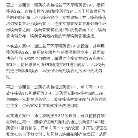
更进一步而言：喷药机构包括若干环形喷药管391、喷药
喷头392、连接支撑管393和喷药管394，若干环形喷药管
呈同心圆分布，环形喷药管位于支撑底板上方，喷药喷头
均匀安装在环形喷药管上，连接支撑管安装在相邻两个环
形喷药管之间，喷药管安装在搅拌轴的侧表面下方，喷药
管均匀分布，喷药管与最内侧的环形喷药管相连接。
本实施方案中，通过若干环形喷药管391的设置，并利用
喷药喷头392，使药剂能够均匀的喷洒到污水中，进而加
快药剂与污水的混匀效率，而通过连接支撑管393和喷药
管394，使环形喷药管391随搅拌轴1进行转动，可以使药
剂进行转动时喷洒，再次保证药剂喷洒到污水中的均匀
性。
再进一步而言：进药机构包括进药管311、单向阀一312、
旋转接头313和供药管314，进药管安装在搅拌轴的上端，
单向阀一安装在进药管上，旋转接头的旋转端与进药管固
定连接，供药管安装在旋转接头的进口端。
本实施方案中，通过旋转接头313的设置，可以使搅拌轴1
在转动过程中，能够保证药剂顺利的通过供药管314和进
药管311进行抽取，而单向阀一312的设置，则可以保证往
复丝杠33向下移动时，加药腔32内部能够产生负压，从而