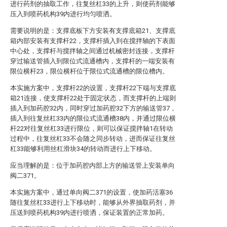
进行药剂的抽取工作，往复丝杠33的上升，则使药剂能够
压入到喷药机构39内进行均匀喷洒。
需要说明的是：支撑底板下方安装有支撑底箱21、支撑底
箱内部安装有支撑杆22，支撑杆插入到在搅拌轴的下表面
中心处，支撑杆与搅拌轴之间通过机械密封连接，支撑杆
穿过输送管插入到限位式流通槽内，支撑杆的一端安装有
限位横杆23，限位横杆位于限位式流通槽的限位槽内。
本实施方案中，支撑杆22的设置，支撑杆22下端与支撑底
箱21连接，使支撑杆22处于固定状态，而支撑杆的上端则
插入到加药腔32内，同时穿过加药腔32下方的输送管37，
插入到往复丝杠33内的限位式流通槽38内，并通过限位横
杆22对往复丝杠33进行限位，则可以保证搅拌轴1在转动
过程中，往复丝杠33不会随之同步转动，进而保证往复丝
杠33能够利用丝杠滑块34的转动而进行上下移动。
应当理解的是：位于加药腔内部上方的输送管上安装单向
阀二371。
本实施方案中，通过单向阀二371的设置，使加药活塞36
随往复丝杠33进行上下移动时，能够从外界抽取药剂，并
压送到喷药机构39内进行喷洒，保证装置的正常加药。