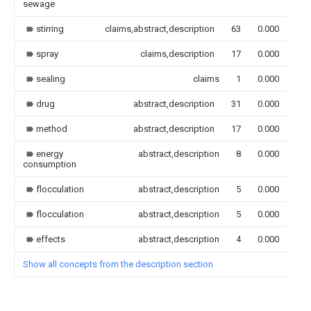
sewage
stirring
claims,abstract,description
63
0.000
spray
claims,description
17
0.000
sealing
claims
1
0.000
drug
abstract,description
31
0.000
method
abstract,description
17
0.000
energy
abstract,description
8
0.000
consumption
flocculation
abstract,description
5
0.000
flocculation
abstract,description
5
0.000
effects
abstract,description
4
0.000
Show all concepts from the description section