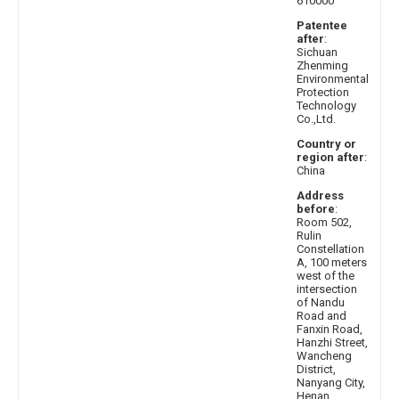
610000
Patentee
after
:
Sichuan
Zhenming
Environmental
Protection
Technology
Co.,Ltd.
Country or
region after
:
China
Address
before
:
Room 502,
Rulin
Constellation
A, 100 meters
west of the
intersection
of Nandu
Road and
Fanxin Road,
Hanzhi Street,
Wancheng
District,
Nanyang City,
Henan