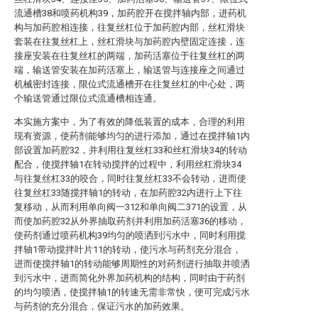
流通槽38和喷药机构39，加药腔开在搅拌轴内部，进药机
构与加药腔相连接，往复丝杠位于加药腔内部，丝杠滑块
套装在往复丝杠上，丝杠滑块与加药腔内壁固定连接，连
接座安装在往复丝杠的两端，加药活塞位于往复丝杠的两
端，输送管安装在加药活塞上，输送管与连接座之间通过
机械密封连接，限位式流通槽开在往复丝杠的中心处，两
个输送管通过限位式流通槽相连通。
本实施方案中，为了有效的降低装置的成本，合理的利用
现有资源，使药剂能够均匀的进行添加，通过在搅拌轴1内
部设置加药腔32，并利用往复丝杠33和丝杠滑块34的转动
配合，使搅拌轴1在转动搅拌的过程中，利用丝杠滑块34
与往复丝杠33的咬合，同时往复丝杠33不会转动，进而使
往复丝杠33随搅拌轴1的转动，在加药腔32内进行上下往
复移动，从而利用单向阀一312和单向阀二371的设置，从
而使加药腔32从外界抽取药剂并利用加药活塞36的移动，
使药剂通过喷药机构39均匀的喷洒到污水中，同时利用搅
拌轴1带动搅拌叶片11的转动，使污水与药剂充分混合，
进而使搅拌轴1的转动能够周期性的对药剂进行抽取并喷洒
到污水中，进而简化外界加药机构的结构，同时由于药剂
的均匀喷洒，使搅拌轴1的转速无需非常快，便可完成污水
与药剂的充分混合，保证污水的加药效果。