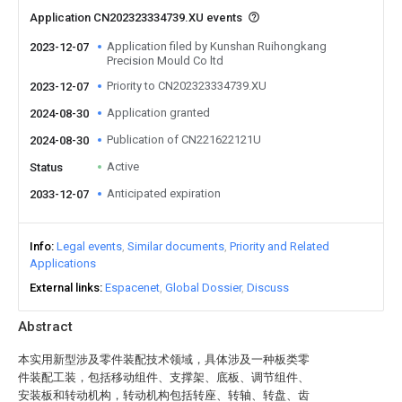
Application CN202323334739.XU events
Application filed by Kunshan Ruihongkang
2023-12-07
Precision Mould Co ltd
Priority to CN202323334739.XU
2023-12-07
Application granted
2024-08-30
Publication of CN221622121U
2024-08-30
Active
Status
Anticipated expiration
2033-12-07
Info
Legal events
Similar documents
Priority and Related
Applications
External links
Espacenet
Global Dossier
Discuss
Abstract
本实用新型涉及零件装配技术领域，具体涉及一种板类零
件装配工装，包括移动组件、支撑架、底板、调节组件、
安装板和转动机构，转动机构包括转座、转轴、转盘、齿