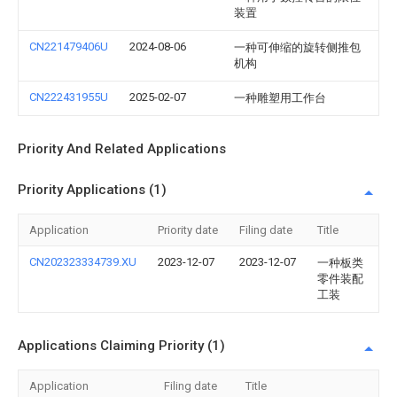
装置
CN221479406U
2024-08-06
一种可伸缩的旋转侧推包
机构
CN222431955U
2025-02-07
一种雕塑用工作台
Priority And Related Applications
Priority Applications (1)
Application
Priority date
Filing date
Title
CN202323334739.XU
2023-12-07
2023-12-07
一种板类
零件装配
工装
Applications Claiming Priority (1)
Application
Filing date
Title