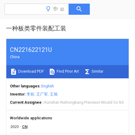
一种板类零件装配工装
CN221622121U
China
Download PDF
Find Prior Art
Similar
Other languages
English
Inventor
李前
王广军
王旭
Current Assignee
Kunshan Ruihongkang Precision Mould Co ltd
Worldwide applications
2023
CN