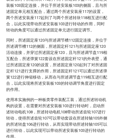
装板103固定连接，并位于所述安装板103的侧面，且与所
述固定单元相互配合，通过两个所述安装座117的设置，
两个所述安装座117起到了与两个所述转块118相互进行配
合，以此实现带动所述安装板103进行转动的作用，同时
转动的角度可以通过所述固定单元进行固定调节。
同时，所述固定座120与所述调节槽112固定连接，并位于
所述调节槽112的侧面，所述固定杆121与所述固定座120
活动连接，并穿过所述固定座120，且与所述调节盘119相
互配合，所述弹簧122套设在所述固定杆121的外表壁，通
过所述固定座120的设置，所述固定座120起到了对所述固
定杆121进行支撑的作用，所述固定杆121可以通过所述弹
簧122进行伸缩移动，从而在与所述调节盘119相互进行配
合，以此实现将所述安装板103的转动调节角度进行固定
的作用。
使用本实施例的一种板类零件装配工装，通过所述转动机
构的设置，在需要对所述安装板103进行转动时，启动所
述转动电机108，所述转动电机108带动所述齿轮107进行
转动，使得所述齿轮107可以带动套设在所述转轴105外侧
的所述转盘106进行转动，从而实现带动所述转轴105可以
进行转动，以此实现可以带动所述安装板103进行转动的
作用。