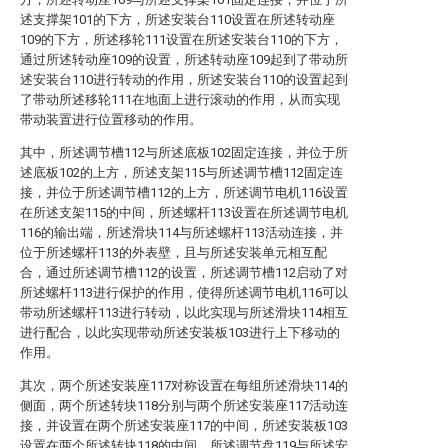
述支撑架101的下方，所述安装台110设置在所述转动座
109的下方，所述移轮111设置在所述安装台110的下方，
通过所述转动座109的设置，所述转动座109起到了带动所
述安装台110进行转动的作用，所述安装台110的设置起到
了带动所述移轮111在地面上进行滚动的作用，从而实现
带动装置进行位置移动的作用。
其中，所述调节槽112与所述底板102固定连接，并位于所
述底板102的上方，所述支架115与所述调节槽112固定连
接，并位于所述调节槽112的上方，所述调节电机116设置
在所述支架115的中间，所述螺杆113设置在所述调节电机
116的输出端，所述滑块114与所述螺杆113活动连接，并
位于所述螺杆113的外表壁，且与所述安装单元相互配
合，通过所述调节槽112的设置，所述调节槽112启动了对
所述螺杆113进行保护的作用，使得所述调节电机116可以
带动所述螺杆113进行转动，以此实现与所述滑块114相互
进行配合，以此实现带动所述安装板103进行上下移动的
作用。
其次，两个所述安装座117对称设置在每组所述滑块114的
侧面，两个所述转块118分别与两个所述安装座117活动连
接，并设置在两个所述安装座117的中间，所述安装板103
设置在两个所述转块118的中间，所述调节盘119与所述安