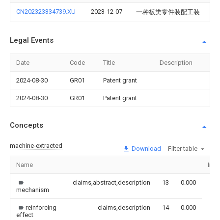
CN202323334739.XU
2023-12-07
一种板类零件装配工装
Legal Events
Date
Code
Title
Description
2024-08-30
GR01
Patent grant
2024-08-30
GR01
Patent grant
Concepts
machine-extracted
Download
Filter table
Name
Ima
claims,abstract,description
13
0.000
mechanism
reinforcing
claims,description
14
0.000
effect