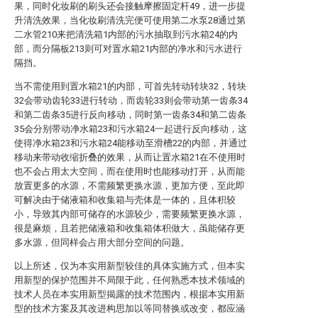
果，同时化妆刷的刷头还会接触摩擦固定杆49，进一步提
升清洗效果，当化妆刷清洗完便可使用第二水泵28通过第
二水管210来把清洗箱1内部的污水抽取到污水箱24的内
部，而分隔板213则可对置水箱21内部的净水和污水进行
隔挡。
当不需使用到置水箱21的内部，可首先转动转块32，转块
32会带动齿轮33进行转动，而齿轮33则会带动第一齿条34
和第二齿条35进行反向移动，同时第一齿条34和第二齿条
35会分别带动净水箱23和污水箱24一起进行反向移动，这
使得净水箱23和污水箱24能移动至滑槽22的内部，并通过
移动来带动收缩折叠的效果，从而让置水箱21在不使用时
也不会占用太大空间，而在使用时也能移动打开，从而能
放置更多的水源，不需频繁更换水源，更加方便，至此即
可解决由于储液箱和收集箱与壳体是一体的，且体积较
小，导致其内部可储存的水源较少，需要频繁更换水源，
很是麻烦，且若把储液箱和收集箱体积做大，虽能储存更
多水源，但同样会占用大部分空间的问题。
以上所述，仅为本实用新型较佳的具体实施方式，但本实
用新型的保护范围并不局限于此，任何熟悉本技术领域的
技术人员在本实用新型揭露的技术范围内，根据本实用新
型的技术方案及其改进构思加以等同替换或改变，都应涵