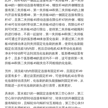
此外，转杆43的一侧固定连接有第一夹持板44，第一夹持
板44的一侧转动连接有螺纹杆46，螺纹杆46的外侧螺纹连
接有第二夹持板45，第一夹持板44和第二夹持板45的上侧
均开设有弧形槽48，第一夹持板44的一侧固定连接有限位
杆47，且第二夹持板45滑动连接在限位杆47的外侧，螺纹
杆46可在转动时带动第二夹持板45进行移动，而限位杆47
则可对第二夹持板45进行限位，使得第二夹持板45能顺利
的进行移动，不易一起旋转，第一夹持板44和第二夹持板
45可通过开设的弧形槽48来放置化妆刷，并通过第二夹持
板45的移动来达到夹持固定化妆刷的效果，使得化妆刷能
稳定在清洗箱1的内部，然后启动电机42来带动化妆刷在
净水中转动即可达到清洗化妆刷的效果，弧形槽48设置有
多个，且多个弧形槽48的直径均不一样，这可使得第一夹
持板44和第二夹持板45能夹住不同粗细的化妆刷。
另外，清洗箱1的内部固定连接有固定杆49，且固定杆49
设置有多个，通过设置的固定杆49，可使得电机42在带动
化妆刷转动清洗时，化妆刷的刷头能接触到固定杆49，从
而能进一步对化妆刷的刷头进行清理，效果更好。
具体的，置水箱21的一侧固定连接有第三空心块51，第三
空心块51的内部转动连接有蜗杆52，转块32的外侧固定连
接有蜗轮53，且蜗轮53与蜗杆52互相啮合，第三空心块51
可用于支撑蜗杆52，使得蜗杆52能稳定在置水箱21的一