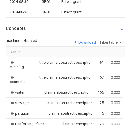
2024-08-30
GR01
Patent grant
2024-08-30
GR01
Patent grant
Concepts
machine-extracted
Download
Filter table
Name
I
title,claims,abstract,description
61
0.000
cleaning
title,claims,abstract,description
57
0.000
cosmetic
water
claims,abstract,description
156
0.000
sewage
claims,abstract,description
25
0.000
partition
claims,abstract,description
5
0.000
reinforcing effect
claims,description
20
0.000