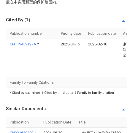
盖在本实用新型的保护范围内。
Cited By (1)
Publication number
Priority date
Publication date
Assi
CN119459127A
*
2025-01-16
2025-02-18
浙江
科技
公司
Family To Family Citations
* Cited by examiner, † Cited by third party, ‡ Family to family citation
Similar Documents
Publication
Publication Date
Title
CN221620202U
2024-08-30