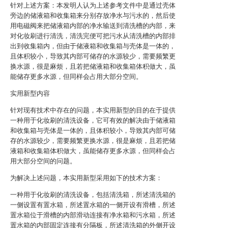
针对上述方案：本发明人认为上述参考文件中是通过壳体
旁边的储液箱和收集箱来分别存放净水与污水的，然后使
用电磁阀来把储液箱内部的净水输送到清洗槽的内部，来
对化妆刷进行清洗，清洗完便可把污水从清洗槽的内部排
出到收集箱内，但由于储液箱和收集箱与壳体是一体的，
且体积较小，导致其内部可储存的水源较少，需要频繁更
换水源，很是麻烦，且若把储液箱和收集箱体积做大，虽
能储存更多水源，但同样会占用大部分空间。
实用新型内容
针对现有技术中存在的问题，本实用新型的目的在于提供
一种用于化妆刷的清洗设备，它可有效的解决由于储液箱
和收集箱与壳体是一体的，且体积较小，导致其内部可储
存的水源较少，需要频繁更换水源，很是麻烦，且若把储
液箱和收集箱体积做大，虽能储存更多水源，但同样会占
用大部分空间的问题。
为解决上述问题，本实用新型采用如下的技术方案：
一种用于化妆刷的清洗设备，包括清洗箱，所述清洗箱的
一侧设置有置水箱，所述置水箱的一侧开设有滑槽，所述
置水箱位于滑槽的内部滑动连接有净水箱和污水箱，所述
置水箱的内部固定连接有分隔板，所述清洗箱的外侧开设