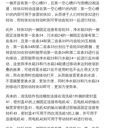
一侧开设有第一空心槽31，且第一空心槽31与滑槽22相连
通，转块32转动连接在第一空心槽31的内部，第一空心槽
31的内部可用于放置转块32，从而便于人们对转块32进行
转动，而转块32在转动时则可带动齿轮33一起进行转动。
此外，转块32的一侧固定连接有齿轮33，净水箱23的一侧
固定连接有第一齿条34，污水箱24的一侧固定连接有第二
齿条35，且第一齿条34和第二齿条35均与齿轮33互相啮
合，第一齿条34和第二齿条35分别位于齿轮33的两侧，使
得齿轮33在转动时能带动第一齿条34和第二齿条35进行反
向移动，进而能带动净水箱23和污水箱24一起进行反向移
动，这使得净水箱23和污水箱24能通过移动来达到收缩折
叠的效果，可使得置水箱21在不使用时也不会占用太大空
间，而在使用时也能移动打开，从而能放置更多的水源，
不需频繁更换水源，更加方便，同时净水箱23和污水箱24
的移动只需转动转块32即可，更加方便简单。
具体的，清洗组件包括螺纹连接在清洗箱1外侧的密封盖
41，密封盖41的上侧固定连接有电机42，且电机42的输出
轴贯穿密封盖41，电机42的输出轴通过联轴器固定连接有
转杆43，密封盖41可用于挡住清洗箱1的上侧，并可用于
连接电机42，而电机42则可用于带动转杆43进行转动。