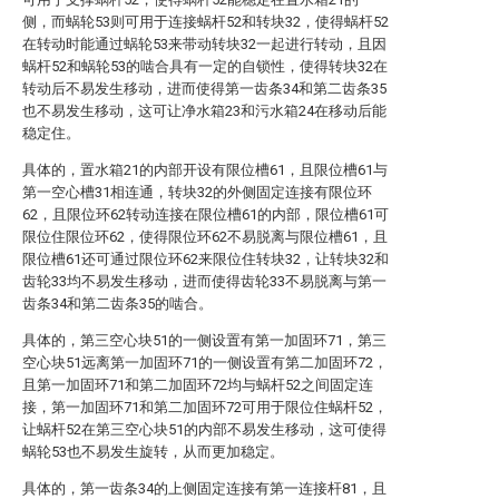
侧，而蜗轮53则可用于连接蜗杆52和转块32，使得蜗杆52
在转动时能通过蜗轮53来带动转块32一起进行转动，且因
蜗杆52和蜗轮53的啮合具有一定的自锁性，使得转块32在
转动后不易发生移动，进而使得第一齿条34和第二齿条35
也不易发生移动，这可让净水箱23和污水箱24在移动后能
稳定住。
具体的，置水箱21的内部开设有限位槽61，且限位槽61与
第一空心槽31相连通，转块32的外侧固定连接有限位环
62，且限位环62转动连接在限位槽61的内部，限位槽61可
限位住限位环62，使得限位环62不易脱离与限位槽61，且
限位槽61还可通过限位环62来限位住转块32，让转块32和
齿轮33均不易发生移动，进而使得齿轮33不易脱离与第一
齿条34和第二齿条35的啮合。
具体的，第三空心块51的一侧设置有第一加固环71，第三
空心块51远离第一加固环71的一侧设置有第二加固环72，
且第一加固环71和第二加固环72均与蜗杆52之间固定连
接，第一加固环71和第二加固环72可用于限位住蜗杆52，
让蜗杆52在第三空心块51的内部不易发生移动，这可使得
蜗轮53也不易发生旋转，从而更加稳定。
具体的，第一齿条34的上侧固定连接有第一连接杆81，且