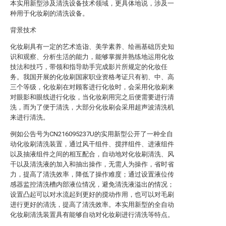
本实用新型涉及清洗设备技术领域，更具体地说，涉及一
种用于化妆刷的清洗设备。
背景技术
化妆刷具有一定的艺术造诣、美学素养、绘画基础历史知
识和观察、分析生活的能力，能够掌握并熟练地运用化妆
技法和技巧，带领和指导助手完成影片所规定的化妆任
务。我国开展的化妆刷国家职业资格考证只有初、中、高
三个等级，化妆刷在对顾客进行化妆时，会采用化妆刷来
对眼影和眼线进行化妆，当化妆刷用完之后便需要进行清
洗，而为了便于清洗，大部分化妆刷会采用超声波清洗机
来进行清洗。
例如公告号为CN216095237U的实用新型公开了一种全自
动化妆刷清洗装置，通过风干组件、搅拌组件、进液组件
以及抽液组件之间的相互配合，自动地对化妆刷清洗、风
干以及清洗液的加入和抽出操作，无需人为操作，省时省
力，提高了清洗效率，降低了操作难度；通过设置液位传
感器监控清洗槽内部液位情况，避免清洗液溢出的情况；
设置凸起可以对水流起到更好的搅动作用，也可以对毛刷
进行更好的清洗，提高了清洗效率。本实用新型的全自动
化妆刷清洗装置具有能够自动对化妆刷进行清洗等特点。