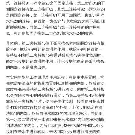
第一连接杆81与净水箱23之间固定连接，第二齿条35的下
侧固定连接有第二连接杆82，且第二连接杆82与污水箱24
之间固定连接，第一连接杆81可用于加固第一齿条34和净
水箱23的连接，使得第一齿条34与净水箱23之间不易出现
断裂的现象，而第二连接杆82与第一连接杆81的作用相
似，可起到加固连接第二齿条35和污水箱24的效果。
具体的，第二夹持板45位于弧形槽48的内部固定连接有橡
胶垫9，橡胶垫9可起到防滑的作用，橡胶垫9可使得第一
夹持板44和第二夹持板45在通过弧形槽48夹住化妆刷时，
能对化妆刷起到防滑的作用，让化妆刷能稳定在弧形槽48
的内部，不易脱离出去。
本实用新型的工作原理及使用流程：在使用本装置时，首
先把需要清洗的化妆刷放置到弧形槽48的内部，然后转动
螺纹杆46来带动第二夹持板45进行移动，同时第二夹持板
45会在限位杆47的外侧进行滑动，当第二夹持板45移动并
靠近第一夹持板44时，便可夹住化妆刷，接着便可把密封
盖41旋转螺纹连接到清洗箱1的外侧，让化妆刷稳定在清
洗箱1的内部，然后向净水箱23的内部灌入净水，并使用
第一水泵27通过第一水管29来把污水箱24内部的净水抽取
到清洗箱1的内部，之后启动电机42来带动转杆43以及化
妆刷在净水中进行转动，来达到对化妆刷进行清洗的效