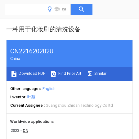
一种用于化妆刷的清洗设备
CN221620202U
China
Download PDF
Find Prior Art
Similar
Other languages
English
Inventor
叶苑
Current Assignee
Guangzhou Zhidan Technology Co ltd
Worldwide applications
2023
CN