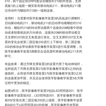
210，两个固定块209均套设在螺纹杆210的外壁面，支撑
底板1的上端面一侧安装有驱动电机211，驱动电机211通
过传动件与螺纹杆210的一端相连接。
使用时：当需要对医学影像教学装置3的高低进行调整时，
启动驱动电机211，驱动电机211的启动带动着螺纹杆210
转动，螺纹杆210的转动带动着两个连接块208朝着中部移
动或者朝着相反的方向移动，连接块208的移动带动着交
叉支撑杆207的交叉角度进行变化，交叉支撑杆207交叉角
度的变化会使第二固定板202进行上下移动，第二固定板
202的移动会带动着医学影像教学装置3进行高度调整，当
医学影像教学装置3调整至合适高度时将驱动电机211关闭
即可。
有益效果：通过升降支撑装置2的设置代替了电动伸缩杆，
这样提高了升降支撑装置2与医学影像教学装置3之间的连
接面积，从而使升降支撑装置2与医学影像教学装置3之间
的连接更加牢固，并且还会使得医学影像教学装置3在升降
过程中更加的稳定。
如图4所示，医学影像教学装置3包括LED照明器301、医学
影像教学放置箱302，LED照明器301、医学影像教学放置
箱302安装在第二固定板202的上端面，医学影像教学放置
箱302位于LED照明器301的前侧，医学影像教学放置箱