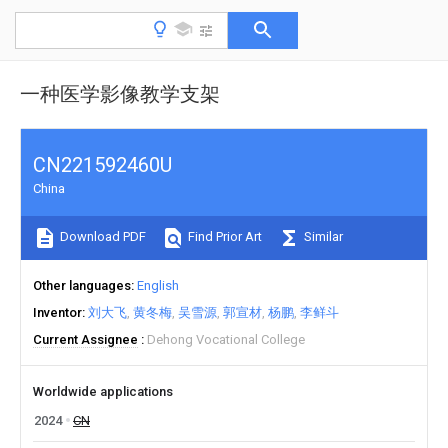
一种医学影像教学支架
CN221592460U
China
Download PDF
Find Prior Art
Similar
Other languages
English
Inventor
刘大飞
黄冬梅
吴雪源
郭宣材
杨鹏
李鲜斗
Current Assignee
Dehong Vocational College
Worldwide applications
2024
CN