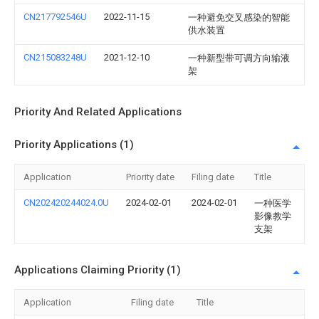
CN217792546U
2022-11-15
一种避免交叉感染的智能
供水装置
CN215083248U
2021-12-10
一种新型带可调方向输液
架
Priority And Related Applications
Priority Applications (1)
Application
Priority date
Filing date
Title
CN202420244024.0U
2024-02-01
2024-02-01
一种医学
影像教学
支架
Applications Claiming Priority (1)
Application
Filing date
Title