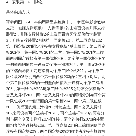
4、安装架；5、脚轮。
具体实施方式
请参阅图1～4，本实用新型实施例中，一种医学影像教学
支架，包括支撑底板1，支撑底板1的上端面设有升降支撑
装置2，升降支撑装置2的上端面设有医学影像教学装置
3，升降支撑装置2包括第一固定板201、第二固定板202，
第一固定板201固定连接在支撑底板1的上端面，第二固定
板202位于第一固定板201的上方。第一固定板201的上端
面两侧固定连接有第一限位板203，两个第一限位板203的
一侧壁面均依次开设有两个第一滑槽204，第二固定板202
的下端面两侧固定连接有两个第二限位板205，两个第二
限位板205分别与两个第一限位板203的位置相互对应。两
个第二限位板205的一侧壁面均依次开设有两个第二滑槽
206，第一限位板203与第二限位板205之间依次设有两个
交叉支撑杆207，两个交叉支撑杆207的两端分别与两个第
一限位板203一侧壁面的第一滑槽204、两个第二限位板
205一侧壁面的第二滑槽206滑动连接。两个交叉支撑杆
207之间设有两个连接杆2070，两个连接杆2070的两端分
别与两个交叉支撑杆207相连接，两个连接杆2070的外壁
面均套设有连接块208。第一固定板201的上端面两侧固定
连接有固定块209，两个固定块209之间转动连接有螺纹杆