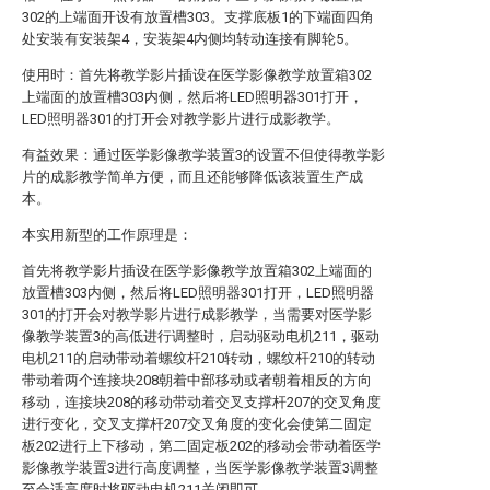
302的上端面开设有放置槽303。支撑底板1的下端面四角
处安装有安装架4，安装架4内侧均转动连接有脚轮5。
使用时：首先将教学影片插设在医学影像教学放置箱302
上端面的放置槽303内侧，然后将LED照明器301打开，
LED照明器301的打开会对教学影片进行成影教学。
有益效果：通过医学影像教学装置3的设置不但使得教学影
片的成影教学简单方便，而且还能够降低该装置生产成
本。
本实用新型的工作原理是：
首先将教学影片插设在医学影像教学放置箱302上端面的
放置槽303内侧，然后将LED照明器301打开，LED照明器
301的打开会对教学影片进行成影教学，当需要对医学影
像教学装置3的高低进行调整时，启动驱动电机211，驱动
电机211的启动带动着螺纹杆210转动，螺纹杆210的转动
带动着两个连接块208朝着中部移动或者朝着相反的方向
移动，连接块208的移动带动着交叉支撑杆207的交叉角度
进行变化，交叉支撑杆207交叉角度的变化会使第二固定
板202进行上下移动，第二固定板202的移动会带动着医学
影像教学装置3进行高度调整，当医学影像教学装置3调整
至合适高度时将驱动电机211关闭即可。