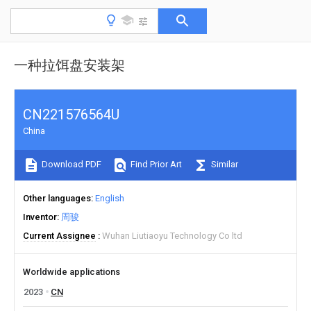
一种拉饵盘安装架
CN221576564U
China
Download PDF
Find Prior Art
Similar
Other languages
English
Inventor
周骏
Current Assignee
Wuhan Liutiaoyu Technology Co ltd
Worldwide applications
2023
CN