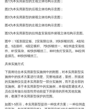
图1为本实用新型的主视立体结构示意图；
图2为本实用新型的后视立体结构示意图；
图3为本实用新型的俯视立体结构示意图；
图4为本实用新型的左视立体结构示意图；
图5为本实用新型的拉饵盘安装组件俯视立体结构示意图。
图中：1弧形固定板、2安装限位块、3快拆螺丝四、4齿轮
盘、5连接杆、6固定横杆、7快拆螺丝一、8拉饵盘安装组
件、81安装块、82快拆螺丝二、83钓鱼灯安装孔、84拉饵
盘插孔、85快拆螺丝三。
具体实施方式
下面将结合本实用新型实施例中的附图，对本实用新型实
施例中的技术方案进行清楚、完整地描述，显然，所描述
的实施例仅仅是本实用新型一部分实施例，而不是全部的
实施例。基于本实用新型中的实施例，本领域普通技术人
员在没有做出创造性劳动前提下所获得的所有其他实施
例，都属于本实用新型保护的范围。
如图1-5所示，本实用新型提供一种技术方案：一种拉饵盘