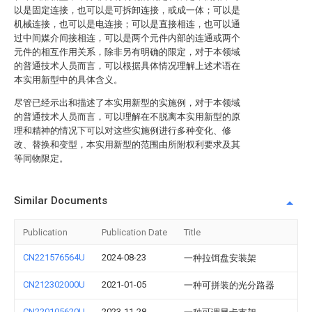
以是固定连接，也可以是可拆卸连接，或成一体；可以是
机械连接，也可以是电连接；可以是直接相连，也可以通
过中间媒介间接相连，可以是两个元件内部的连通或两个
元件的相互作用关系，除非另有明确的限定，对于本领域
的普通技术人员而言，可以根据具体情况理解上述术语在
本实用新型中的具体含义。
尽管已经示出和描述了本实用新型的实施例，对于本领域
的普通技术人员而言，可以理解在不脱离本实用新型的原
理和精神的情况下可以对这些实施例进行多种变化、修
改、替换和变型，本实用新型的范围由所附权利要求及其
等同物限定。
Similar Documents
Publication
Publication Date
Title
CN221576564U
2024-08-23
一种拉饵盘安装架
CN212302000U
2021-01-05
一种可拼装的光分路器
CN220105620U
2023-11-28