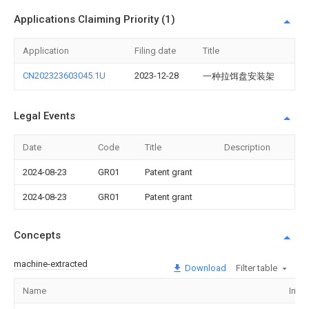
Applications Claiming Priority (1)
Application
Filing date
Title
CN202323603045.1U
2023-12-28
一种拉饵盘安装架
Legal Events
Date
Code
Title
Description
2024-08-23
GR01
Patent grant
2024-08-23
GR01
Patent grant
Concepts
machine-extracted
Download
Filter table
Name
Imag