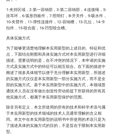
1-夹持区域，2-第一容纳部，3-第二容纳部，4-连接绳，5-
挂耳环，6-弧形挡板件，7-照明灯，8-开关件，9-吸水件，
10-夹臂件，11-弹性连接件，12-容纳槽，13-孔位，14-卡
扣件，15-咬合面，16-凹型咬合槽。
具体实施方式
为了能够更清楚地理解本实用新型的上述目的、特征和优
点，下面结合附图和具体实施方式对本实用新型进行详细
描述。需要说明的是，在不冲突的情况下，本申请的实施
方式及实施方式中的特征可以相互组合。在下面的描述中
阐述了很多具体细节以便于充分理解本实用新型，所描述
的实施方式仅仅是本实用新型一部分实施方式，而不是全
部的实施方式。基于本实用新型中的实施方式，本领域普
通技术人员在没有做出创造性劳动前提下所获得的所有其
他实施方式，都属于本实用新型保护的范围。
除非另有定义，本文所使用的所有的技术和科学术语与属
于本实用新型的技术领域的技术人员通常理解的含义相
同。本文中在本实用新型的说明书中所使用的术语只是为
了描述具体的实施方式的目的，不是旨在于限制本实用新
型。