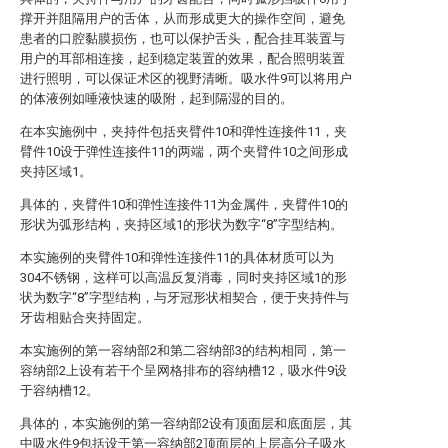
撑开并阻隔用户的舌体，从而形成更大的操作空间，避免
患者的口腔黏膜损伤，也可以保护舌头，配合挂耳装置与
用户的耳部相连接，起到稳定装置的效果，配合照明装置
进行照明，可以保证术区的视野清晰。吸水件9可以将用户
的体液例如唾液快速的吸附，起到隔湿的目的。
在本实施例中，夹持件包括夹臂件10和弹性连接件11，夹
臂件10设于弹性连接件11的两端，两个夹臂件10之间形成
夹持区域1。
具体的，夹臂件10和弹性连接件11为金属件，夹臂件10的
形状为弧形结构，夹持区域1的形状为数字“8”字型结构。
本实施例的夹臂件10和弹性连接件11的具体材质可以为
304不锈钢，这样可以高温反复消毒，同时夹持区域1的形
状为数字“8”字型结构，与牙冠形状相契合，便于夹持件与
牙齿相贴合夹持固定。
本实施例的第一容纳部2和第二容纳部3的结构相同，第一
容纳部2上设有若干个呈网格排布的容纳槽12，吸水件9设
于容纳槽12。
具体的，本实施例的第一容纳部2设有顶面层和底面层，其
中吸水件9包括设于第一容纳部2顶面层的上层高分子吸水