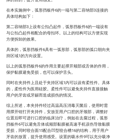
在本实施例中，弧形挡板件6的一端与第二容纳部3连接的
具体结构如下：
第二容纳部3上设有公扣凸起件，弧形挡板件6的一端设有
与公扣凸起件相配合的母扣环。以上的结构可以方便实现
方便拆卸的效果。
具体的，弧形挡板件6具有一弧形部，弧形部的弧口朝向夹
持区域1的方向设置。
以上的弧形挡板件6的作用主要起撑开颊部或舌体的作用，
保护黏膜避免受损，也可以保护舌头。
同时在夹持件上且处于夹持区域1内可以设有柔性件。具体
的，柔性件为医用硅胶。柔性件可以避免夹持件直接接触
用户的牙齿或牙龈而造成损伤的情况。
综上所述，本夹持件经过高温高压消毒灭菌后，使用时需
用撑开钳打开夹持件，安放至用户口腔的牙颈部，调整好
位置后即可进行口腔的临床治疗，例如在去腐过程，弧形
挡板件6可以避免舌体或颊部黏膜被高速手机误伤导致黏膜
受损，同时咬合面15配合凹型咬合槽16的结构，用于用户
牙齿的放置，提升使用感受。设置的吸水件9可以充分吸净