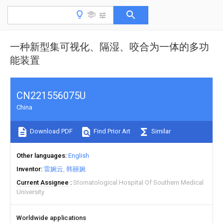
一种新型集可视化、隔湿、咬合为一体的多功
能装置
CN221556075U
China
Download PDF
Find Prior Art
Similar
Other languages
English
Inventor
雷婉云
韩丽婉
Current Assignee
Stomatological Hospital Of Southern Medical
University
Worldwide applications