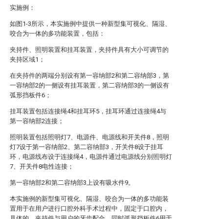
实施例：
如图1-3所示，本实施例中提供一种新型集可视化、隔湿、
咬合为一体的多功能装置，包括：
夹持件、照明装置和挂耳装置，夹持件具有大小可调节的
夹持区域1；
在夹持件的两端分别设有第一容纳部2和第二容纳部3，第
一容纳部2的一侧设有挂耳装置，第二容纳部3的一侧设有
弧形挡板件6；
挂耳装置包括连接绳4和挂耳环5，挂耳环通过连接绳4与
第一容纳部2连接；
照明装置包括照明灯7、电源件、电源线和开关件8，照明
灯7设于第一容纳部2、第二容纳部3，开关件8设于挂耳
环，电源线布设于连接绳4，电源件通过电源线分别照明灯
7、开关件8电性连接；
第一容纳部2和第二容纳部3上设有吸水件9。
本实施例的新型集可视化、隔湿、咬合为一体的多功能装
置用于在用户进行口腔外科手术过程中，固定于口腔内，
具体的，夹持件与用户的牙齿配合，同时弧形挡板件6用于