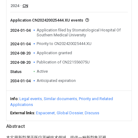
2024
CN
Application CN202420025444.XU events
Application filed by Stomatological Hospital Of
2024-01-04
Southern Medical University
Priority to CN202420025444.XU
2024-01-04
Application granted
2024-08-20
Publication of CN221556075U
2024-08-20
Active
Status
Anticipated expiration
2034-01-04
Info
Legal events
Similar documents
Priority and Related
Applications
External links
Espacenet
Global Dossier
Discuss
Abstract
本实用新型属于医疗器械技术领域，提供一种新型集可视