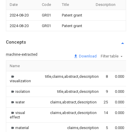
Date
Code
Title
Description
2024-08-20
GR01
Patent grant
2024-08-20
GR01
Patent grant
Concepts
machine-extracted
Download
Filter table
Name
title,claims,abstract,description
8
0.000
visualization
isolation
title,abstract,description
9
0.000
water
claims,abstract,description
25
0.000
visual
claims,abstract,description
14
0.000
effect
material
claims,description
5
0.000