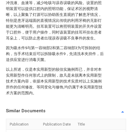
冲洗液、血液等，减少呛咳与误吞误吸的风险。设置的照
明装置可以提供口腔内的照明功能，保证术区的视野清
晰，以上聚集了灯源可以协助医生直观的了解患牙情况，
特别是患牙远端面的直视情况比传统的利用牙椅的无影灯
能更为清晰明亮。挂耳装置可以将照明装置的开关件设置
于口腔外，便于用户操作，同时该装置的挂耳环挂在患者
耳朵上，可以防止患者出现误吞误吸不良事件的发生。
因为吸水件9与第一容纳部2和第二容纳部3为可拆卸的结
构，当手术结束后可以拆除吸水件9，先清洗本夹持件，后
送供应室进行消毒灭菌。
以上所述，仅是本实用新型的较佳实施例而已，并非对本
实用新型作任何形式上的限制，故凡是未脱离本实用新型
技术方案内容，依据本实用新型的技术实质对以上实施例
所作的任何修改、等同变化与修饰,均仍属于本实用新型技
术方案的范围内。
Similar Documents
Publication
Publication Date
Title