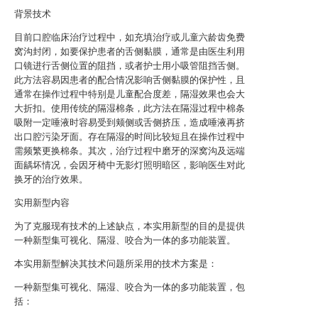
背景技术
目前口腔临床治疗过程中，如充填治疗或儿童六龄齿免费
窝沟封闭，如要保护患者的舌侧黏膜，通常是由医生利用
口镜进行舌侧位置的阻挡，或者护士用小吸管阻挡舌侧。
此方法容易因患者的配合情况影响舌侧黏膜的保护性，且
通常在操作过程中特别是儿童配合度差，隔湿效果也会大
大折扣。使用传统的隔湿棉条，此方法在隔湿过程中棉条
吸附一定唾液时容易受到颊侧或舌侧挤压，造成唾液再挤
出口腔污染牙面。存在隔湿的时间比较短且在操作过程中
需频繁更换棉条。其次，治疗过程中磨牙的深窝沟及远端
面龋坏情况，会因牙椅中无影灯照明暗区，影响医生对此
换牙的治疗效果。
实用新型内容
为了克服现有技术的上述缺点，本实用新型的目的是提供
一种新型集可视化、隔湿、咬合为一体的多功能装置。
本实用新型解决其技术问题所采用的技术方案是：
一种新型集可视化、隔湿、咬合为一体的多功能装置，包
括：