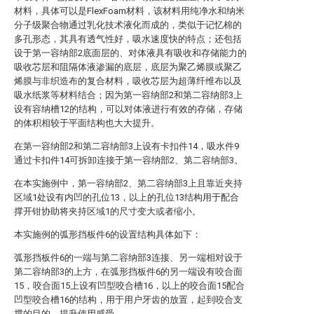
材料，具体可以是FlexFoam材料，该材料用纯净水和纳米
分子级聚合物通过乳化技术液化而成的，类似于记忆棉的
多孔形态，其具有透气性好，吸水速度快的特点；还包括
设于第一容纳部2底面层的、对体液具有吸收和存储能力的
吸收芯层和阻隔体液渗漏的底层，底层为聚乙烯膜或聚乙
烯膜与非织造布的复合材料，吸收芯层为超薄纤维布以及
吸水纸浆等材料结合；因为第一容纳部2和第二容纳部3上
设有容纳槽12的结构，可以对体液进行有效的存储，存储
的体积相较于平面结构也大大提升。
在第一容纳部2和第二容纳部3上设有卡扣件14，吸水件9
通过卡扣件14可拆卸连接于第一容纳部2、第二容纳部3。
在本实施例中，第一容纳部2、第二容纳部3上且靠近夹持
区域1处设有内凹的孔位13，以上的孔位13结构用于配合
撑开钳协助将夹持区域1的尺寸变大或者缩小。
本实施例的弧形挡板件6的设置结构具体如下：
弧形挡板件6的一端与第二容纳部3连接、另一端相对设于
第二容纳部3的上方，在弧形挡板件6的另一端设有咬合面
15，咬合面15上设有凹型咬合槽16，以上的咬合面15配合
凹型咬合槽16的结构，用于用户牙齿的放置，起到咬合支
撑的目的，提升使用感受。