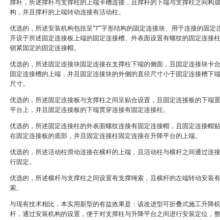
撑杆，所述撑杆与支撑柱的上端卡槽连接，且撑杆的下端与支撑柱之间构
构，并且撑杆的上端转动连接有活动柱。
优选的，所述安装机构包括呈“T”字形结构的固定连接块、用于连接的固定
开设于所述固定连接板上端的固定连接槽、外表面设置有螺纹的固定连接
锁紧固定的固定连接帽。
优选的，所述固定连接块固定连接在支撑柱下端的侧面，且固定连接块卡
固定连接槽的上端，并且固定连接块的外侧的直径尺寸小于固定连接槽下
尺寸。
优选的，所述固定连接板与支撑柱之间呈贴合设置，且固定连接板的下端
平台上，并且固定连接板的下端贯穿连接有固定连接柱。
优选的，所述固定连接柱的外表面螺纹连接有固定连接帽，且固定连接帽
在固定连接板的底部，并且固定连接柱固定连接在升降平台的上端。
优选的，所述活动柱滑动连接在横杆的上端，且活动柱与横杆之间通过连
行固定。
优选的，所述横杆与支撑柱之间设置有支撑绳索，且横杆的左端转动安装
索。
与现有技术相比，本实用新型的有益效果是：该改进型可折叠式施工升降
杆，通过安装机构的设置，便于对支撑柱与升降平台之间进行安装定位，