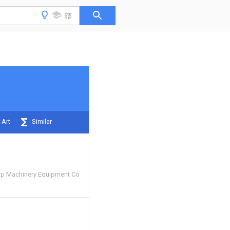
 Art
Similar
oup Machinery Equipment Co