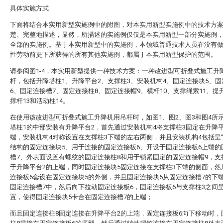
具体实施方式
下面将结合本实用新型实施例中的附图，对本实用新型实施例中的技术方
楚、完整地描述，显然，所描述的实施例仅仅是本实用新型一部分实施例
全部的实施例。基于本实用新型中的实施例，本领域普通技术人员在没有
性劳动前提下所获得的所有其他实施例，都属于本实用新型保护的范围。
请参阅图1-4，本实用新型提供一种技术方案：一种改进型可折叠式施工升
杆，包括升降塔柱1、升降平台2、支撑柱3、安装机构4、固定连接块5、
6、固定连接槽7、固定连接柱8、固定连接帽9、横杆10、支撑绳索11、提升
撑杆13和活动柱14。
在使用该改进型可折叠式施工升降机用吊杆时，如图1、图2、图3和图4所
塔柱1的中部安装有升降平台2，首先通过安装机构4将支撑柱3固定在升降
端，安装机构4对称设置在支撑柱3下端的左右两侧，并且安装机构4包括呈“
结构的固定连接块5、用于连接的固定连接板6、开设于固定连接板6上端的
槽7、外表面设置有螺纹的固定连接柱8和用于锁紧固定的固定连接帽9，支
于升降平台2的上端，同时固定连接块5固定连接在支撑柱3下端的侧面，然
连接板6套设在固定连接块5的外侧，并且固定连接块5从固定连接槽7的下
固定连接槽7中，然后向下拉动固定连接板6，固定连接板6与支撑柱3之间
置，使得固定连接块5卡合在固定连接槽7的上端；
而且固定连接柱8固定连接在升降平台2的上端，固定连接板6向下移动时，