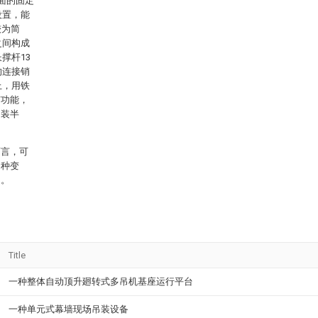
面的固定
设置，能
较为简
之间构成
撑杆13
的连接销
上，用铁
有功能，
吊装半
而言，可
多种变
定。
Title
一种整体自动顶升廻转式多吊机基座运行平台
一种单元式幕墙现场吊装设备