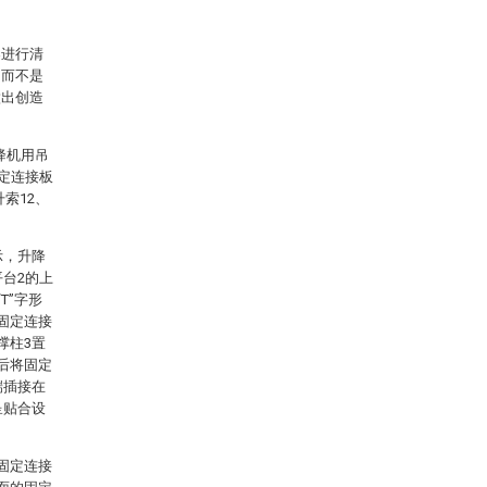
案进行清
，而不是
做出创造
降机用吊
固定连接板
索12、
示，升降
平台2的上
T”字形
固定连接
撑柱3置
后将固定
端插接在
呈贴合设
固定连接