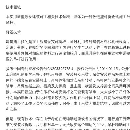
技术领域
本实用新型涉及建筑施工相关技术领域，具体为一种改进型可折叠式施工
吊杆。
背景技术
建筑施工指的是在工程建设实施阶段，通过利用各种建筑材料和机械设备
定设计蓝图，在规定的空间和时间内进行的生产活动，并且在建筑施工过
要使用升降机对相应的物料进行运输和抬升，而且升降机在使用过程中需
应的吊杆进行使用；
参考中国专利授权公告号CN203392783U，授权公告日为2014.01.15，公
工升降机使用的吊杆，包括吊杆体、安装杆及吊臂，吊臂安装在吊杆体上
体的下端套装在安装杆上，吊杆体能相对安装杆转动，吊杆体与安装杆之
轴承，吊臂包括主梁、横梁及支撑梁，且主梁、横梁及支撑梁之间采用可
接。本实用新型由于在吊杆体与安装杆之间套装有轴承，大大减小了吊杆
杆之间的摩擦力，因此只需要较少的力作用在吊杆体上就可以使吊杆体绕
动，减轻了工作人员的劳动强度；另外，由于吊臂为拼装结构，因此可以
和安装；
但是，现有技术中存在由于考虑在无辅助起重设备的情况下，进行施工升
节的安装和拆除，尺寸相对单一，无法改变这个调运的半径，吊杆辅助施