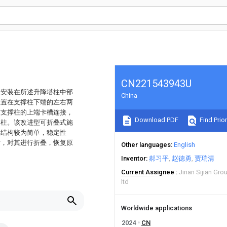
CN221543943U
、安装在所述升降塔柱中部
China
设置在支撑柱下端的左右两
与支撑柱的上端卡槽连接，
Download PDF
Find Prior
动柱。该改进型可折叠式施
装结构较为简单，稳定性
后，对其进行折叠，恢复原
Other languages
English
Inventor
郝习平
赵德勇
贾瑞清
Current Assignee
Jinan Sijian Gr
ltd
Worldwide applications
2024
CN