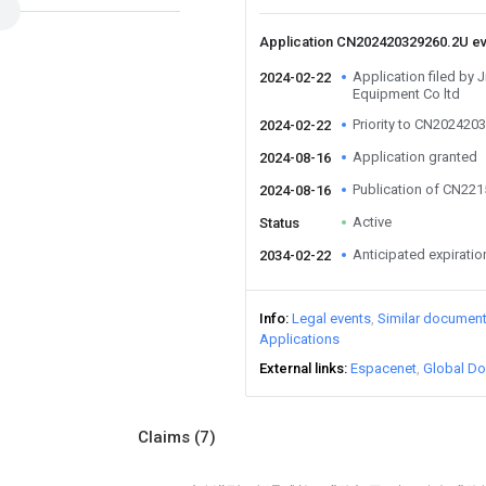
Application CN202420329260.2U e
Application filed by 
2024-02-22
Equipment Co ltd
Priority to CN202420
2024-02-22
Application granted
2024-08-16
Publication of CN22
2024-08-16
Active
Status
Anticipated expiratio
2034-02-22
Info
Legal events
Similar documen
Applications
External links
Espacenet
Global Do
Claims
(7)