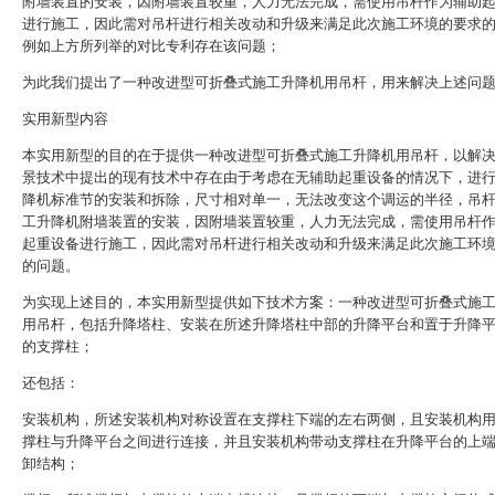
附墙装置的安装，因附墙装置较重，人力无法完成，需使用吊杆作为辅助
进行施工，因此需对吊杆进行相关改动和升级来满足此次施工环境的要求
例如上方所列举的对比专利存在该问题；
为此我们提出了一种改进型可折叠式施工升降机用吊杆，用来解决上述问
实用新型内容
本实用新型的目的在于提供一种改进型可折叠式施工升降机用吊杆，以解
景技术中提出的现有技术中存在由于考虑在无辅助起重设备的情况下，进
降机标准节的安装和拆除，尺寸相对单一，无法改变这个调运的半径，吊
工升降机附墙装置的安装，因附墙装置较重，人力无法完成，需使用吊杆
起重设备进行施工，因此需对吊杆进行相关改动和升级来满足此次施工环
的问题。
为实现上述目的，本实用新型提供如下技术方案：一种改进型可折叠式施
用吊杆，包括升降塔柱、安装在所述升降塔柱中部的升降平台和置于升降
的支撑柱；
还包括：
安装机构，所述安装机构对称设置在支撑柱下端的左右两侧，且安装机构
撑柱与升降平台之间进行连接，并且安装机构带动支撑柱在升降平台的上
卸结构；