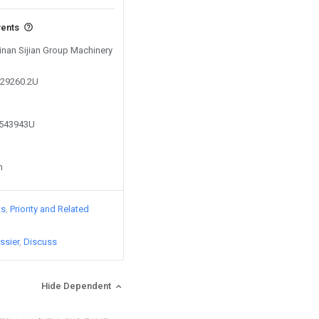
vents
Jinan Sijian Group Machinery
329260.2U
1543943U
n
ts
Priority and Related
ssier
Discuss
Hide Dependent