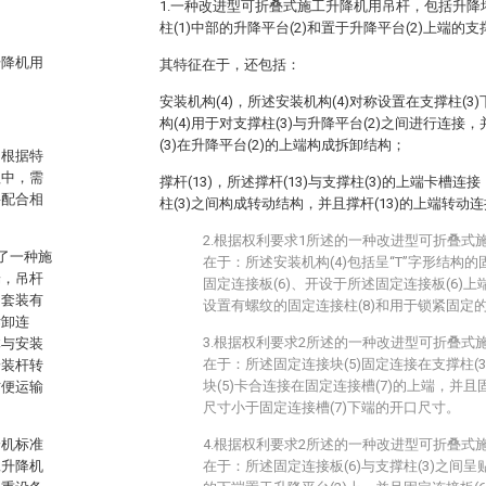
1.一种改进型可折叠式施工升降机用吊杆，包括升降塔
柱(1)中部的升降平台(2)和置于升降平台(2)上端的支撑
升降机用
其特征在于，还包括：
安装机构(4)，所述安装机构(4)对称设置在支撑柱(
构(4)用于对支撑柱(3)与升降平台(2)之间进行连接
(3)在升降平台(2)的上端构成拆卸结构；
，根据特
程中，需
撑杆(13)，所述撑杆(13)与支撑柱(3)的上端卡槽连
要配合相
柱(3)之间构成转动结构，并且撑杆(13)的上端转动连
2.根据权利要求1所述的一种改进型可折叠式
开了一种施
在于：所述安装机构(4)包括呈“T”字形结构的
端，吊杆
固定连接板(6)、开设于所述固定连接板(6)上
间套装有
设置有螺纹的固定连接柱(8)和用于锁紧固定的
拆卸连
3.根据权利要求2所述的一种改进型可折叠式
体与安装
在于：所述固定连接块(5)固定连接在支撑柱(
安装杆转
块(5)卡合连接在固定连接槽(7)的上端，并且
方便运输
尺寸小于固定连接槽(7)下端的开口尺寸。
降机标准
4.根据权利要求2所述的一种改进型可折叠式
工升降机
在于：所述固定连接板(6)与支撑柱(3)之间呈