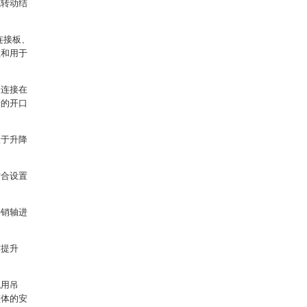
成转动结
连接板、
柱和用于
合连接在
端的开口
置于升降
贴合设置
接销轴进
有提升
机用吊
整体的安