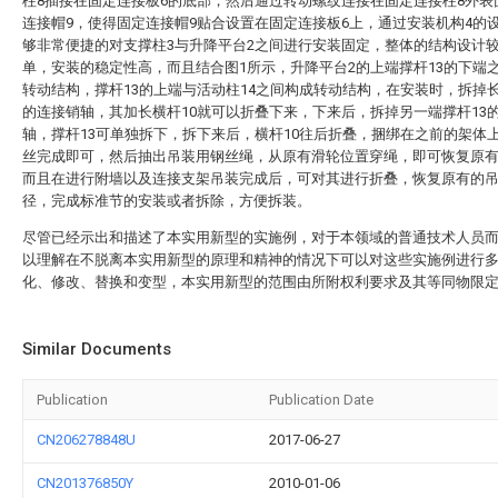
柱8插接在固定连接板6的底部，然后通过转动螺纹连接在固定连接柱8外表
连接帽9，使得固定连接帽9贴合设置在固定连接板6上，通过安装机构4的
够非常便捷的对支撑柱3与升降平台2之间进行安装固定，整体的结构设计
单，安装的稳定性高，而且结合图1所示，升降平台2的上端撑杆13的下端
转动结构，撑杆13的上端与活动柱14之间构成转动结构，在安装时，拆掉长
的连接销轴，其加长横杆10就可以折叠下来，下来后，拆掉另一端撑杆13
轴，撑杆13可单独拆下，拆下来后，横杆10往后折叠，捆绑在之前的架体
丝完成即可，然后抽出吊装用钢丝绳，从原有滑轮位置穿绳，即可恢复原
而且在进行附墙以及连接支架吊装完成后，可对其进行折叠，恢复原有的
径，完成标准节的安装或者拆除，方便拆装。
尽管已经示出和描述了本实用新型的实施例，对于本领域的普通技术人员
以理解在不脱离本实用新型的原理和精神的情况下可以对这些实施例进行
化、修改、替换和变型，本实用新型的范围由所附权利要求及其等同物限
Similar Documents
Publication
Publication Date
CN206278848U
2017-06-27
CN201376850Y
2010-01-06