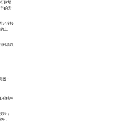
进行附墙
准节的安
固定连接
台的上
行附墙以
意图；
正视结构
接块；
横杆；