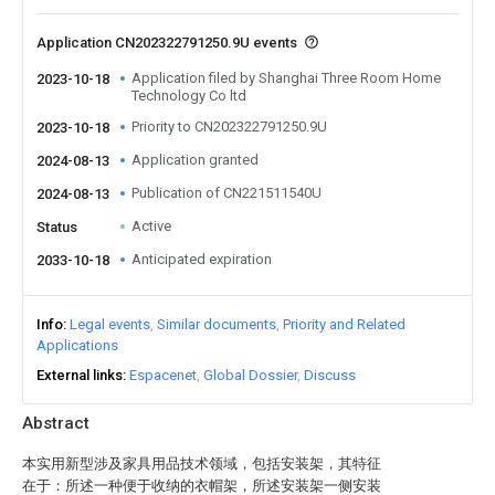
Application CN202322791250.9U events
Application filed by Shanghai Three Room Home
2023-10-18
Technology Co ltd
Priority to CN202322791250.9U
2023-10-18
Application granted
2024-08-13
Publication of CN221511540U
2024-08-13
Active
Status
Anticipated expiration
2033-10-18
Info
Legal events
Similar documents
Priority and Related
Applications
External links
Espacenet
Global Dossier
Discuss
Abstract
本实用新型涉及家具用品技术领域，包括安装架，其特征
在于：所述一种便于收纳的衣帽架，所述安装架一侧安装