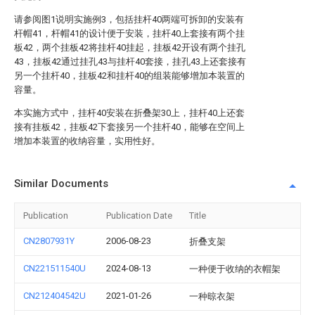
请参阅图1说明实施例3，包括挂杆40两端可拆卸的安装有
杆帽41，杆帽41的设计便于安装，挂杆40上套接有两个挂
板42，两个挂板42将挂杆40挂起，挂板42开设有两个挂孔
43，挂板42通过挂孔43与挂杆40套接，挂孔43上还套接有
另一个挂杆40，挂板42和挂杆40的组装能够增加本装置的
容量。
本实施方式中，挂杆40安装在折叠架30上，挂杆40上还套
接有挂板42，挂板42下套接另一个挂杆40，能够在空间上
增加本装置的收纳容量，实用性好。
Similar Documents
Publication
Publication Date
Title
CN2807931Y
2006-08-23
折叠支架
CN221511540U
2024-08-13
一种便于收纳的衣帽架
CN212404542U
2021-01-26
一种晾衣架