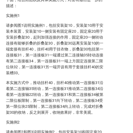
描述：
实施例1
请参阅图1说明实施例1，包括安装架10，安装架10用于安
装本装置，安装架10一侧安装有固定座20，固定座20用于
安装折叠架30，起到加强连接的作用，固定座20一侧转动
连接有能够折叠的折叠架30，折叠架30远离安装架10的一
端套接有挂杆40，挂杆40用于挂衣物，折叠架30包括第一
连接板31，第一连接板31一端通过第二连接轴35转动连接
有第二连接板34，第一连接板31一端上方固定连接第二限
位块32，第一连接板31另一端开设有用于套接挂杆40的安
装槽33。
本实施方式中，推动挂杆40，挂杆40推动第一连接板31沿
着第二连接轴35转动，第一连接板31推动第二连接板34沿
着第一连接轴22转动，第一连接板31和第二连接板34被第
二限位板限制，第一连接板31向下转动，第二连接板34受
第一限位块25限制，第二连接板34向上转动，完成对折叠
架30的收纳，反之则展开，收纳效果好，非常美观。
实施例2
请参阅图2和图3说明实施例2，包括安装架10和固定座20