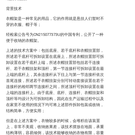
背景技术
衣帽架是一种常见的用品，它的作用就是悬挂人们暂时不
穿的衣服、帽子等；
经检索公告号为CN215077373U的中国专利，公开了一种
便于收纳的衣帽架。
上述的技术方案中：包括底座、若干底杆和衣帽挂置部，
所述若干底杆可拆卸设置在底座上，所述衣帽挂置部可拆
卸设置在若干底杆上端，所述衣帽挂置部包括若干连接
杆、若干衣帽挂架和顶杆，第一节连接杆可拆卸设置在最
上端的底杆上，其余连接杆从下往上与第一节连接杆依次
首尾连接，所述若干衣帽挂架分别可转动套接设置在若干
连接杆的相邻两节连接杆之间，所述顶杆可拆卸设置在最
上端的连接杆上。由于底座、底杆、连接杆、衣帽挂架和
顶杆等均设计为可拆卸结构，因此在生产运输过程中以及
在家里不使用的情况下均可将上述部件拆卸包装或收纳，
结构简单，方便实用；
但是在上述方案中，衣物较多的时候，会堆积在该装置
上，非常不美观，收纳效果差，该技术摆放在地面，承重
结构薄弱，容易倾倒，该技术能够收纳的衣物有限，容量