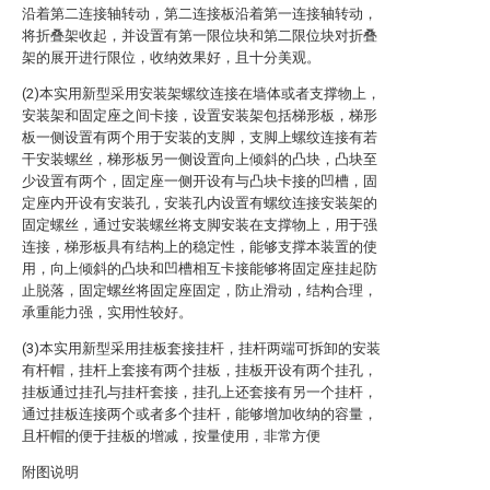
沿着第二连接轴转动，第二连接板沿着第一连接轴转动，
将折叠架收起，并设置有第一限位块和第二限位块对折叠
架的展开进行限位，收纳效果好，且十分美观。
(2)本实用新型采用安装架螺纹连接在墙体或者支撑物上，
安装架和固定座之间卡接，设置安装架包括梯形板，梯形
板一侧设置有两个用于安装的支脚，支脚上螺纹连接有若
干安装螺丝，梯形板另一侧设置向上倾斜的凸块，凸块至
少设置有两个，固定座一侧开设有与凸块卡接的凹槽，固
定座内开设有安装孔，安装孔内设置有螺纹连接安装架的
固定螺丝，通过安装螺丝将支脚安装在支撑物上，用于强
连接，梯形板具有结构上的稳定性，能够支撑本装置的使
用，向上倾斜的凸块和凹槽相互卡接能够将固定座挂起防
止脱落，固定螺丝将固定座固定，防止滑动，结构合理，
承重能力强，实用性较好。
(3)本实用新型采用挂板套接挂杆，挂杆两端可拆卸的安装
有杆帽，挂杆上套接有两个挂板，挂板开设有两个挂孔，
挂板通过挂孔与挂杆套接，挂孔上还套接有另一个挂杆，
通过挂板连接两个或者多个挂杆，能够增加收纳的容量，
且杆帽的便于挂板的增减，按量使用，非常方便
附图说明