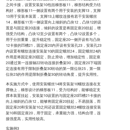
之间卡接，设置安装架10包括梯形板11，梯形结构受力结
构好，梯形板11一侧设置有两个用于安装的支脚13，支脚
13用于安装本装置，支脚13上螺纹连接有若干安装螺丝
14，梯形板11另一侧设置向上倾斜的凸块12，凸块12的设
置是与固定座20连接，倾斜的设置是将固定座20挂起，增
强受力结构，凸块12至少设置有两个，凸块12设置多个，
用于分担重量，提升稳定性，固定座20一侧开设有与凸块
12卡接的凹槽21，固定座20内开设有安装孔23，安装孔23
内设置有螺纹连接安装架10的固定螺丝24，固定螺丝24的
作用是将固定座20固定，防止滑动，增加稳定性，固定座
20通过第一连接轴22转动连接折叠架30，固定座20下端固
定连接有用于限制折叠架30转动的第一限位块25，第一限
位块25的作用是限制折叠架30的转动角度，提升实用性。
本实施方式中，使用安装螺丝14将安装架10螺纹连接在支
撑物上，梯形设计的梯形板11，受力结构好，能够稳定支
撑本装置挂起，安装架10设置的与固定座20凹槽21卡接的
向上倾斜的凸块12，能够将固定座20挂起，不易脱落，而
固定座20和安装架10之间还设置固定螺丝24螺纹连接安装
架10和固定座20，用于固定，承重能力强，结构合理，连
接强度高，实用性较高。
实施例3