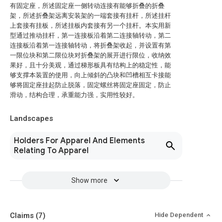
有固定座，所述固定座一侧转动连接有能够折叠的折叠
架，所述折叠架远离安装架的一端套接有挂杆，所述挂杆
上套接有挂板，所述挂板内套接有另一个挂杆。本实用新
型通过推动挂杆，第一连接板沿着第二连接轴转动，第二
连接板沿着第一连接轴转动，将折叠架收起，并设置有第
一限位块和第二限位块对折叠架的展开进行限位，收纳效
果好，且十分美观，通过梯形板具有结构上的稳定性，能
够支撑本装置的使用，向上倾斜的凸块和凹槽相互卡接能
够将固定座挂起防止脱落，固定螺丝将固定座固定，防止
滑动，结构合理，承重能力强，实用性较好。
Landscapes
Holders For Apparel And Elements
Relating To Apparel
Show more
Claims
(7)
Hide Dependent