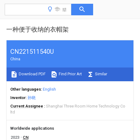
一种便于收纳的衣帽架
CN221511540U
China
Download PDF
Find Prior Art
Similar
Other languages
English
Inventor
孙晓
Current Assignee
Shanghai Three Room Home Technology Co
ltd
Worldwide applications
2023
CN