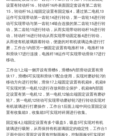
设置有转动杆16，转动杆16外表面固定套设有第二齿轮
15，转动杆16上端固定设置有固定板4，通过第二电机13
运作可实现带动第一齿轮14进行转动，第一齿轮14进行转
动可实现带动与第一齿轮14啮合连接的第二齿轮15进行转
动，第二齿轮15进行转动，从而实现带动转动杆16进行转
动，转动杆16进行转动从而实现带动固定板4进行转动，
从而使有机玻璃跟着转动，便捷的对有机玻璃边角进行打
磨，工作台1内部另一侧固定设置有电推杆18，电推杆18
和滑块17进行连接，电推杆18运作可实现带动滑块17进行
移动。
工作台1上端一侧开设有滑槽6，滑槽6内部滑动设置有滑
块17，滑槽6可实现和滑块17配合使用，实现对磨砂轮7的
移动方向进行控制，滑块17上端固定设置有机箱8，机箱8
可实现对第一电机12进行存放和防尘保护，机箱8内部固
定设置有第一电机12，第一电机12输出端固定设置有磨砂
轮7，第一电机12转动可实现带动磨砂轮7进行转动实现对
有机玻璃进行打磨操作，工作台1后面上端中间位置固定设
置有收集箱3，收集箱3可实现对碎屑进行收集。
固定板4上端固定设置有多个吸盘5，吸盘5可实现对有机
玻璃进行吸附，从而保持有机玻璃固定的稳定性，工作台1
正面中间位置固定设置有控制面板9，控制面板9可实现对