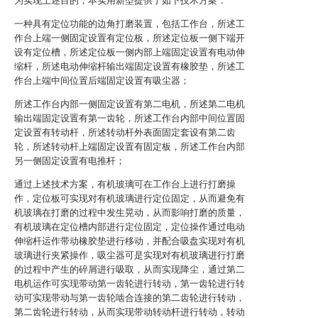
为实现上述目的，本实用新型提供了如下技术方案：
一种具有定位功能的边角打磨装置，包括工作台，所述工
作台上端一侧固定设置有定位板，所述定位板一侧下端开
设有定位槽，所述定位板一侧内部上端固定设置有电动伸
缩杆，所述电动伸缩杆输出端固定设置有橡胶垫，所述工
作台上端中间位置后端固定设置有吸尘器；
所述工作台内部一侧固定设置有第二电机，所述第二电机
输出端固定设置有第一齿轮，所述工作台内部中间位置固
定设置有转动杆，所述转动杆外表面固定套设有第二齿
轮，所述转动杆上端固定设置有固定板，所述工作台内部
另一侧固定设置有电推杆；
通过上述技术方案，有机玻璃可在工作台上进行打磨操
作，定位板可实现对有机玻璃进行定位固定，从而避免有
机玻璃在打磨的过程中发生晃动，从而影响打磨的质量，
有机玻璃在定位槽内部进行定位固定，定位操作通过电动
伸缩杆运作带动橡胶垫进行移动，并配合吸盘实现对有机
玻璃进行夹紧操作，吸尘器可是实现对有机玻璃进行打磨
的过程中产生的碎屑进行吸取，从而实现降尘，通过第二
电机运作可实现带动第一齿轮进行转动，第一齿轮进行转
动可实现带动与第一齿轮啮合连接的第二齿轮进行转动，
第二齿轮进行转动，从而实现带动转动杆进行转动，转动