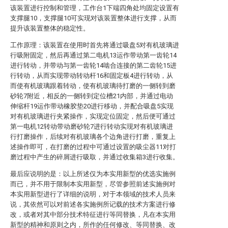
该装置进行控制和管理，工作台1下端四角处均固定设置有
支撑腿10，支撑腿10可实现对该装置整体进行支撑，从而
提升该装置整体的稳定性。
工作原理：该装置在使用时首先将通过吸盘5对有机玻璃进
行吸附固定，然后再通过第二电机13运作带动第一齿轮14
进行转动，并带动与第一齿轮14啮合连接的第二齿轮15进
行转动，从而实现带动转动杆16和固定板4进行转动，从
而使有机玻璃跟着转动，使有机玻璃待打磨的一侧转到磨
砂轮7附近，相反的一侧转到定位槽21内部，并通过电动
伸缩杆19运作带动橡胶垫20进行移动，并配合吸盘5实现
对有机玻璃进行夹紧操作，实现定位固定，然后便可通过
第一电机12转动带动磨砂轮7进行转动实现对有机玻璃进
行打磨操作，后续对有机玻璃各个边角进行打磨，重复上
述操作即可，在打磨的过程中可通过设置的吸尘器11对打
磨过程中产生的碎屑进行吸取，并通过收集箱3进行收集。
最后应说明的是：以上所述仅为本实用新型的优选实施例
而已，并不用于限制本实用新型，尽管参照前述实施例对
本实用新型进行了详细的说明，对于本领域的技术人员来
说，其依然可以对前述各实施例所记载的技术方案进行修
改，或者对其中部分技术特征进行等同替换，凡在本实用
新型的精神和原则之内，所作的任何修改、等同替换、改