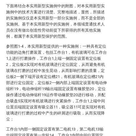
下面将结合本实用新型实施例中的附图，对本实用新型实
施例中的技术方案进行清楚、完整地描述，显然，所描述
的实施例仅仅是本实用新型一部分实施例，而不是全部的
实施例。基于本实用新型中的实施例，本领域普通技术人
员在没有做出创造性劳动前提下所获得的所有其他实施
例，都属于本实用新型保护的范围。
参照图1-4，本实用新型提供的一种实施例：一种具有定位
功能的边角打磨装置，包括工作台1，有机玻璃可在工作台
1上进行打磨操作，工作台1上端一侧固定设置有定位板
2，定位板2实现对有机玻璃进行定位固定，从而避免有机
玻璃在打磨的过程中发生晃动，从而影响打磨的质量，定
位板2一侧下端开设有定位槽21，有机玻璃在定位槽21内
部进行定位固定，定位板2一侧内部上端固定设置有电动伸
缩杆19，电动伸缩杆19输出端固定设置有橡胶垫20，定位
操作通过电动伸缩杆19运作带动橡胶垫20进行移动，并配
合吸盘5实现对有机玻璃进行夹紧操作，工作台1上端中间
位置后端固定设置有吸尘器11，吸尘器11可是实现对有机
玻璃进行打磨的过程中产生的碎屑进行吸取，从而实现降
尘；
工作台1内部一侧固定设置有第二电机13，第二电机13输
出端固定设置有第一齿轮14，工作台1内部中间位置固定