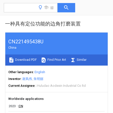
一种具有定位功能的边角打磨装置
CN221495438U
China
Download PDF
Find Prior Art
Similar
Other languages
English
Inventor
谢凤伟
朱明丽
Current Assignee
Huludao Aodexin Industrial Co ltd
Worldwide applications
2023
CN