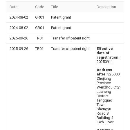
Date
Code
Title
Description
2024-08-02
GR01
Patent grant
2024-08-02
GR01
Patent grant
2025-09-26
TR01
Transfer of patent right
2025-09-26
TR01
Transfer of patent right
Effective
date of
registration
:
20250911
Address
after
: 325000
Zhejiang
Province
Wenzhou City
Lucheng
District
Tengqiao
Town
Shengyu
Road 8
Building 4
14th Floor