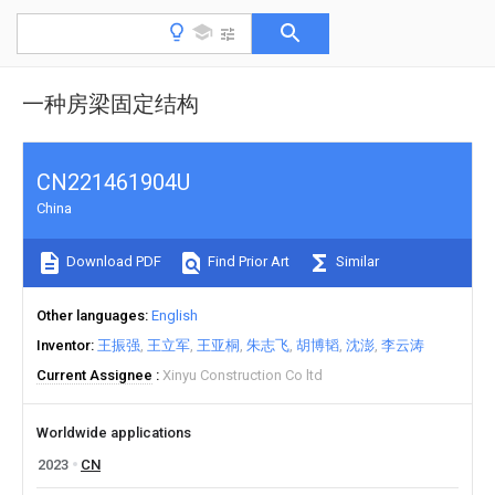
一种房梁固定结构
CN221461904U
China
Download PDF
Find Prior Art
Similar
Other languages
English
Inventor
王振强
王立军
王亚桐
朱志飞
胡博韬
沈澎
李云涛
Current Assignee
Xinyu Construction Co ltd
Worldwide applications
2023
CN