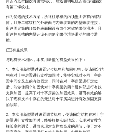
筒的内底壁固设有驱动电机，所述驱动电机的输出端固设
有第二螺纹柱。
作为优选的技术方案，所述柱形槽的内顶壁固设有内螺纹
筒，且第二螺纹柱的外表面与内螺纹筒的内壁螺纹连接，
所述固定筒的顶端外表面固设有两个对称的限位滑块，且
所述柱形槽的内壁开设有供两个限位滑块滑动的限位滑
槽。
(三)有益效果
与现有技术相比，本实用新型的有益效果如下：
1、本实用新型通过设置定位机构和加固机构，使该固定结
构在对十字房梁进行支撑加固时，能够实现对不同十字房
梁中间交叉点的有效固定，同时在对十字房梁进行定位
后，能够使四个加固块对十字房梁的四个延伸部进行有效
支撑加固，提高了对十字房梁的加固效果，进而有效的解
决了现有技术中存在的无法对十字房梁进行有效加固支撑
的缺陷。
2、本实用新型通过设置调节机构，使该固定结构在对十字
房梁进行支撑加固时，能够根据实际情况，实现对支撑立
柱长度的调节，进而实现对支撑盘高度的调节，便于对不