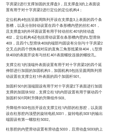
字房梁2进行支撑加固的支撑盘3，且支撑盘3的上表面设
置有用于对十字房梁2进行定位的定位机构4；
定位机构4包括呈圆周阵列开设在支撑盘3上表面的四个条
形槽，以及分别转动设置在四个条形槽内壁的丝杠401，
且支撑盘3的外环面设置有用于转动丝杠401的转动盘
402，定位机构4还包括滑动设置在条形槽内壁的L型滑块
403，且四个L型滑块403的端部均固设有分别与十字房梁2
交叉点的四个拐角相对应的直角三角形抵紧块404，L型滑
块403的表面开设有与丝杠401表面螺纹连接的螺纹孔。
支撑立柱1的顶端外表面设置有用于对十字房梁2的四个延
伸部进行加固的加固机构5，加固机构5包括呈圆周阵列滑
动设置在支撑立柱1外表面的四个加固杆501。
加固杆501的顶端固设有用于对十字房梁2下表面进行加固
支撑的加固块502，支撑立柱1的内部设置有用于驱动四个
加固杆501同时升降的升降组件503。
升降组件503包括开设在支撑立柱1内部的柱形腔，以及固
设在柱形腔内顶壁的旋转电机5031，旋转电机5031的输出
端固设有第一螺纹柱5032。
柱形腔的内壁滑动设置有滑动盘5033，且滑动盘5033的上