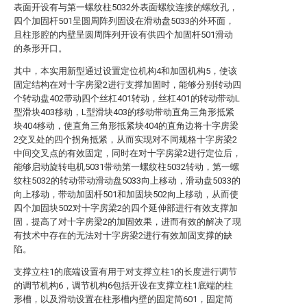
表面开设有与第一螺纹柱5032外表面螺纹连接的螺纹孔，
四个加固杆501呈圆周阵列固设在滑动盘5033的外环面，
且柱形腔的内壁呈圆周阵列开设有供四个加固杆501滑动
的条形开口。
其中，本实用新型通过设置定位机构4和加固机构5，使该
固定结构在对十字房梁2进行支撑加固时，能够分别转动四
个转动盘402带动四个丝杠401转动，丝杠401的转动带动L
型滑块403移动，L型滑块403的移动带动直角三角形抵紧
块404移动，使直角三角形抵紧块404的直角边将十字房梁
2交叉处的四个拐角抵紧，从而实现对不同规格十字房梁2
中间交叉点的有效固定，同时在对十字房梁2进行定位后，
能够启动旋转电机5031带动第一螺纹柱5032转动，第一螺
纹柱5032的转动带动滑动盘5033向上移动，滑动盘5033的
向上移动，带动加固杆501和加固块502向上移动，从而使
四个加固块502对十字房梁2的四个延伸部进行有效支撑加
固，提高了对十字房梁2的加固效果，进而有效的解决了现
有技术中存在的无法对十字房梁2进行有效加固支撑的缺
陷。
支撑立柱1的底端设置有用于对支撑立柱1的长度进行调节
的调节机构6，调节机构6包括开设在支撑立柱1底端的柱
形槽，以及滑动设置在柱形槽内壁的固定筒601，固定筒