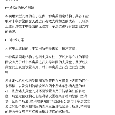
(一)解决的技术问题
本实用新型的目的在于提供一种房梁固定结构，具备了能
够对十字房梁的交叉处进行有效支撑加固的优点，以解决
上述背景技术中提出的无法对十字房梁进行有效加固支撑
的缺陷。
(二)技术方案
为实现上述目的，本实用新型提供如下技术方案：
一种房梁固定结构，包括支撑立柱，所述支撑立柱的顶端
固设有用于对十字房梁进行支撑加固的支撑盘，且所述支
撑盘的上表面设置有用于对十字房梁进行定位的定位机
构；
所述定位机构包括呈圆周阵列开设在支撑盘上表面的四个
条形槽，以及分别转动设置在四个所述条形槽内壁的丝
杠，且所述支撑盘的外环面设置有用于转动丝杠的转动
盘，所述定位机构还包括滑动设置在条形槽内壁的L型滑
块，且四个所述L型滑块的端部均固设有分别与十字房梁交
叉点的四个拐角相对应的直角三角形抵紧块，所述L型滑块
的表面开设有与丝杠表面螺纹连接的螺纹孔。