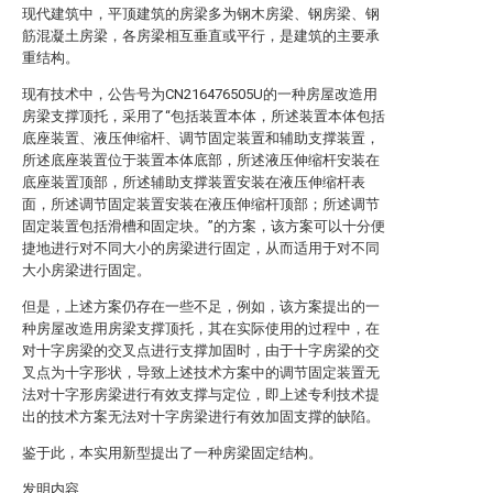
现代建筑中，平顶建筑的房梁多为钢木房梁、钢房梁、钢
筋混凝土房梁，各房梁相互垂直或平行，是建筑的主要承
重结构。
现有技术中，公告号为CN216476505U的一种房屋改造用
房梁支撑顶托，采用了“包括装置本体，所述装置本体包括
底座装置、液压伸缩杆、调节固定装置和辅助支撑装置，
所述底座装置位于装置本体底部，所述液压伸缩杆安装在
底座装置顶部，所述辅助支撑装置安装在液压伸缩杆表
面，所述调节固定装置安装在液压伸缩杆顶部；所述调节
固定装置包括滑槽和固定块。”的方案，该方案可以十分便
捷地进行对不同大小的房梁进行固定，从而适用于对不同
大小房梁进行固定。
但是，上述方案仍存在一些不足，例如，该方案提出的一
种房屋改造用房梁支撑顶托，其在实际使用的过程中，在
对十字房梁的交叉点进行支撑加固时，由于十字房梁的交
叉点为十字形状，导致上述技术方案中的调节固定装置无
法对十字形房梁进行有效支撑与定位，即上述专利技术提
出的技术方案无法对十字房梁进行有效加固支撑的缺陷。
鉴于此，本实用新型提出了一种房梁固定结构。
发明内容