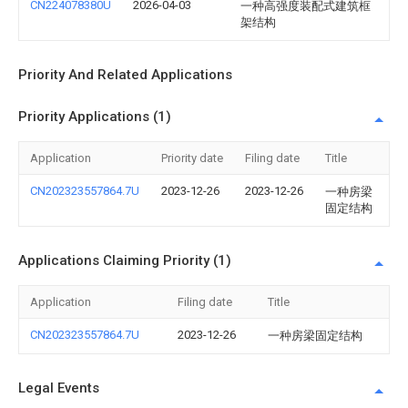
CN224078380U
2026-04-03
一种高强度装配式建筑框
架结构
Priority And Related Applications
Priority Applications (1)
Application
Priority date
Filing date
Title
CN202323557864.7U
2023-12-26
2023-12-26
一种房梁
固定结构
Applications Claiming Priority (1)
Application
Filing date
Title
CN202323557864.7U
2023-12-26
一种房梁固定结构
Legal Events