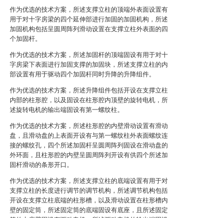
作为优选的技术方案，所述支撑立柱的顶端外表面设置有
用于对十字房梁的四个延伸部进行加固的加固机构，所述
加固机构包括呈圆周阵列滑动设置在支撑立柱外表面的四
个加固杆。
作为优选的技术方案，所述加固杆的顶端固设有用于对十
字房梁下表面进行加固支撑的加固块，所述支撑立柱的内
部设置有用于驱动四个加固杆同时升降的升降组件。
作为优选的技术方案，所述升降组件包括开设在支撑立柱
内部的柱形腔，以及固设在柱形腔内顶壁的旋转电机，所
述旋转电机的输出端固设有第一螺纹柱。
作为优选的技术方案，所述柱形腔的内壁滑动设置有滑动
盘，且滑动盘的上表面开设有与第一螺纹柱外表面螺纹连
接的螺纹孔，四个所述加固杆呈圆周阵列固设在滑动盘的
外环面，且柱形腔的内壁呈圆周阵列开设有供四个所述加
固杆滑动的条形开口。
作为优选的技术方案，所述支撑立柱的底端设置有用于对
支撑立柱的长度进行调节的调节机构，所述调节机构包括
开设在支撑立柱底端的柱形槽，以及滑动设置在柱形槽内
壁的固定筒，所述固定筒的底端固设有底座，且所述固定