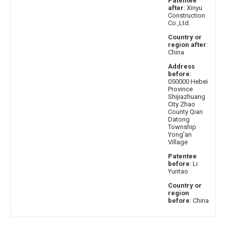
Patentee
after
: Xinyu
Construction
Co.,Ltd.
Country or
region after
:
China
Address
before
:
050000 Hebei
Province
Shijiazhuang
City Zhao
County Qian
Datong
Township
Yong'an
Village
Patentee
before
: Li
Yuntao
Country or
region
before
: China