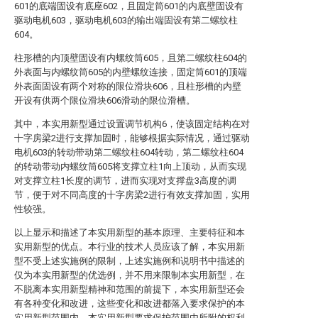
601的底端固设有底座602，且固定筒601的内底壁固设有
驱动电机603，驱动电机603的输出端固设有第二螺纹柱
604。
柱形槽的内顶壁固设有内螺纹筒605，且第二螺纹柱604的
外表面与内螺纹筒605的内壁螺纹连接，固定筒601的顶端
外表面固设有两个对称的限位滑块606，且柱形槽的内壁
开设有供两个限位滑块606滑动的限位滑槽。
其中，本实用新型通过设置调节机构6，使该固定结构在对
十字房梁2进行支撑加固时，能够根据实际情况，通过驱动
电机603的转动带动第二螺纹柱604转动，第二螺纹柱604
的转动带动内螺纹筒605将支撑立柱1向上顶动，从而实现
对支撑立柱1长度的调节，进而实现对支撑盘3高度的调
节，便于对不同高度的十字房梁2进行有效支撑加固，实用
性较强。
以上显示和描述了本实用新型的基本原理、主要特征和本
实用新型的优点。本行业的技术人员应该了解，本实用新
型不受上述实施例的限制，上述实施例和说明书中描述的
仅为本实用新型的优选例，并不用来限制本实用新型，在
不脱离本实用新型精神和范围的前提下，本实用新型还会
有各种变化和改进，这些变化和改进都落入要求保护的本
实用新型范围内。本实用新型要求保护范围由所附的权利