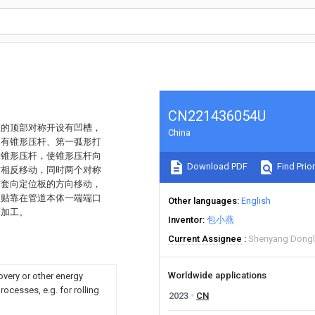
CN221436054U
座的顶部对称开设有凹槽，
China
装有锥形压杆、第一弧形打
转锥形压杆，使锥形压杆向
Download PDF
Find Prior
时相反移动，同时两个对称
纹套向定位板的方向移动，
板贴靠在管道本体一端端口
Other languages
English
磨加工。
Inventor
包小燕
Current Assignee
Shenyang Dongli 
Worldwide applications
overy or other energy
ocesses, e.g. for rolling
2023
CN