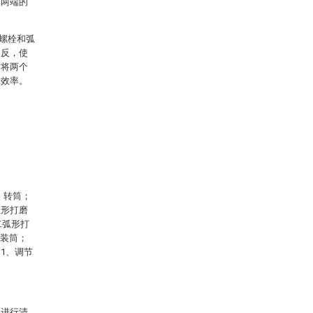
体两端的
螺栓和弧
相反，使
时将两个
工效率。
、转筒；
弧形打磨
二弧形打
安装筒；
11、调节
案进行清