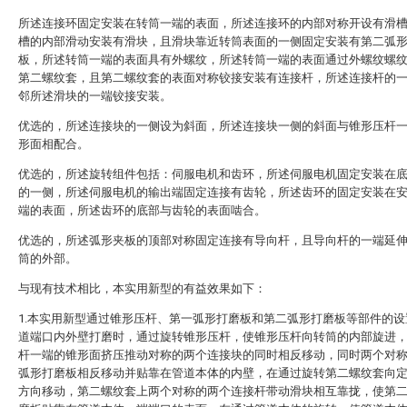
所述连接环固定安装在转筒一端的表面，所述连接环的内部对称开设有滑
槽的内部滑动安装有滑块，且滑块靠近转筒表面的一侧固定安装有第二弧
板，所述转筒一端的表面具有外螺纹，所述转筒一端的表面通过外螺纹螺
第二螺纹套，且第二螺纹套的表面对称铰接安装有连接杆，所述连接杆的
邻所述滑块的一端铰接安装。
优选的，所述连接块的一侧设为斜面，所述连接块一侧的斜面与锥形压杆
形面相配合。
优选的，所述旋转组件包括：伺服电机和齿环，所述伺服电机固定安装在
的一侧，所述伺服电机的输出端固定连接有齿轮，所述齿环的固定安装在
端的表面，所述齿环的底部与齿轮的表面啮合。
优选的，所述弧形夹板的顶部对称固定连接有导向杆，且导向杆的一端延
筒的外部。
与现有技术相比，本实用新型的有益效果如下：
1.本实用新型通过锥形压杆、第一弧形打磨板和第二弧形打磨板等部件的设
道端口内外壁打磨时，通过旋转锥形压杆，使锥形压杆向转筒的内部旋进
杆一端的锥形面挤压推动对称的两个连接块的同时相反移动，同时两个对
弧形打磨板相反移动并贴靠在管道本体的内壁，在通过旋转第二螺纹套向
方向移动，第二螺纹套上两个对称的两个连接杆带动滑块相互靠拢，使第