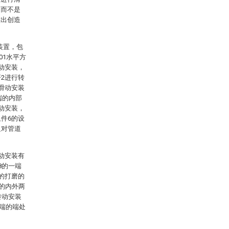
，而不是
做出创造
装置，包
01水平方
动安装，
2进行转
滑动安装
端的内部
动安装，
件6的设
只对管道
动安装有
8的一端
的打磨的
处的内外两
转动安装
一端的端处