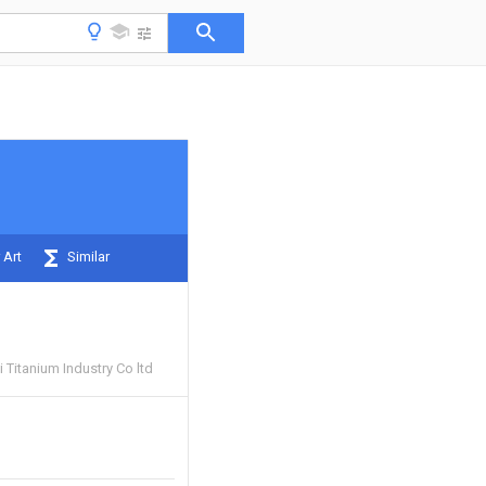
 Art
Similar
Titanium Industry Co ltd