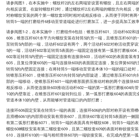
请参阅图1，在本实施中：螺纹杆2的左右两端皆设置有螺纹，且左右两端
向相反设置。在旋转螺纹杆2时，通过螺纹杆2左右两端的螺纹方向相反，
对称螺纹安装的两个第一螺纹套3同时相对或相反移动，从而便于同时将两
转筒5一端的打磨组件6移动至管道端处进行打磨加工，进一步提高加工效
请参阅图1-2，在本实施中：打磨组件6包括：锥形压杆601、活动杆602和
606，锥形压杆601水平方向螺纹安装在转筒5的另一端，且锥形压杆601的
至转筒5内部的一端，活动杆602设有两个，两个活动杆602对称活动贯穿
5的一端，活动杆602靠近转筒5表面的一端固定连接有第一弧形打磨板604
602靠近转筒5内壁的一端固定连接有连接块603，活动杆602的表面套装有
605，且复位弹簧605的一端与连接块603的表面固定连接，复位弹簧605
转筒5的内壁固定连接；在将转筒5一端移动至管道本体10一端的端口处时
转锥形压杆601，使锥形压杆601向转筒5的内部旋进，通过锥形压杆601向
部的一端移动，使锥形压杆601一端的锥形面挤压推动对称的两个连接块60
相反移动，从而使连接块603推动活动杆602一端的第一弧形打磨板604向
10的内壁靠近，在锥形压杆601旋转到位后，第一弧形打磨板604的表面完
管道本体10的内壁，从而能够对管道端口的内部打磨；
连接环606固定安装在转筒5一端的表面，连接环606的内部对称开设有滑槽6
且滑槽6061的内部滑动安装有滑块607，且滑块607靠近转筒5表面的一侧
有第二弧形打磨板6071，转筒5一端的表面具有外螺纹608，转筒5一端的
螺纹608螺纹安装有第二螺纹套609，且第二螺纹套609的表面对称铰接安
610，连接杆610的一端与相邻滑块607的一端铰接安装。在完成内壁第一