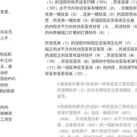
（1）的顶部对称开设有凹槽（101），所述底座（
（101）水平方向转动安装有螺纹杆（2），且螺纹
磨装置。
有第一螺纹套（3），且第一螺纹套（3）的底部滑动
壁，所述第一螺纹套（3）的顶部固定安装有定位板（
的内部水平方向转动安装有转筒（5），所述转筒（
能存在毛
内外两侧端口打磨的打磨组件（6）；
伤人手，
所述底座（1）的顶部对称固定安装有定位环（7），
端之间水平方向转动安装有安装筒（8），所述安装筒
，包括机
的顶部之间设置有旋转组件（9），所述安装筒（8
向杆之间
（10），所述安装筒（8）顶部的中部转动安装有调
磨头，驱
（11）的一端延伸至安装筒（8）的内部，所述调节
驱动杆
安装有弧形夹板（12）。
的PVC
2.根据权利要求1所述的一种管道加工用管道
砂纸转
所述螺纹杆（2）的左右两端皆设置有螺纹，
磨砂面接
设置。
3.根据权利要求1所述的一种管道加工用管道
部的内
所述打磨组件（6）包括：锥形压杆（601）、
不能够很
（606），所述锥形压杆（601）水平方向螺
加工用管
端，且锥形压杆（601）的一端延伸至转筒（
（602）设有两个，两个所述活动杆（602