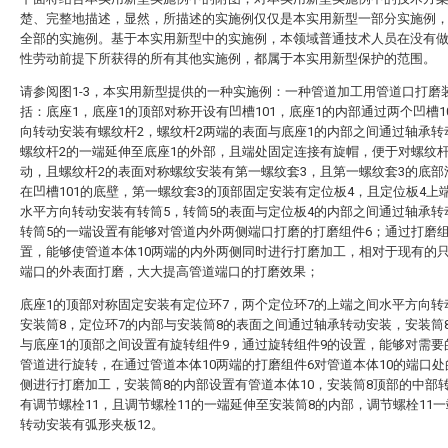
楚、完整地描述，显然，所描述的实施例仅仅是本实用新型一部分实施例
全部的实施例。基于本实用新型中的实施例，本领域普通技术人员在没有
性劳动前提下所获得的所有其他实施例，都属于本实用新型保护的范围。
请参阅图1-3，本实用新型提供的一种实施例：一种管道加工用管道口打磨
括：底座1，底座1的顶部对称开设有凹槽101，底座1的内部通过两个凹槽1
向转动安装有螺纹杆2，螺纹杆2两端的表面与底座1的内部之间通过轴承转
螺纹杆2的一端延伸至底座1的外部，且端处固定连接有旋帽，便于对螺纹杆
动，且螺纹杆2的表面对称螺纹安装有第一螺纹套3，且第一螺纹套3的底部
在凹槽101的底壁，第一螺纹套3的顶部固定安装有定位板4，且定位板4上
水平方向转动安装有转筒5，转筒5的表面与定位板4的内部之间通过轴承转
转筒5的一端设置有能够对管道内外两侧端口打磨的打磨组件6；通过打磨组
置，能够使管道本体10两端的内外两侧同时进行打磨加工，相对于现有的
端口的外表面打磨，大大提高管道端口的打磨效果；
底座1的顶部对称固定安装有定位环7，两个定位环7的上端之间水平方向转
安装筒8，定位环7的内部与安装筒8的表面之间通过轴承转动安装，安装筒
与底座1的顶部之间设置有旋转组件9，通过旋转组件9的设置，能够对需要
管道进行旋转，在通过管道本体10两端的打磨组件6对管道本体10的端口
侧进行打磨加工，安装筒8的内部设置有管道本体10，安装筒8顶部的中部
有调节螺栓11，且调节螺栓11的一端延伸至安装筒8的内部，调节螺栓11
转动安装有弧形夹板12。