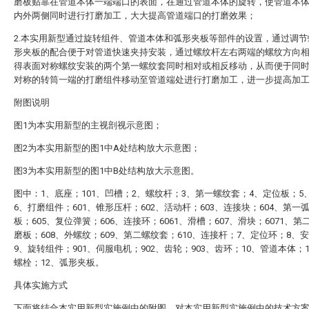
磨板贴靠在管道本体一端端口的表面，在通过管道本体的旋转，使管道本
内外两侧同时进行打磨加工，大大提高管道端口的打磨效果；
2.本实用新型通过旋转组件、管道本体和弧形夹板等部件的设置，通过调节
形夹板的配合便于对管道快速夹持安装，通过螺纹杆左右两端的螺纹方向
得表面对称螺纹安装的两个第一螺纹套同时相对或相反移动，从而便于同
对称的转筒一端的打磨组件移动至管道端处进行打磨加工，进一步提高加
附图说明
图1为本实用新型的主视剖视示意图；
图2为本实用新型的图1中A处结构放大示意图；
图3为本实用新型的图1中B处结构放大示意图。
图中：1、底座；101、凹槽；2、螺纹杆；3、第一螺纹套；4、定位板；5
6、打磨组件；601、锥形压杆；602、活动杆；603、连接块；604、第一
板；605、复位弹簧；606、连接环；6061、滑槽；607、滑块；6071、第
磨板；608、外螺纹；609、第二螺纹套；610、连接杆；7、定位环；8、
9、旋转组件；901、伺服电机；902、齿轮；903、齿环；10、管道本体；
螺栓；12、弧形夹板。
具体实施方式
下面将结合本实用新型实施例中的附图，对本实用新型实施例中的技术方