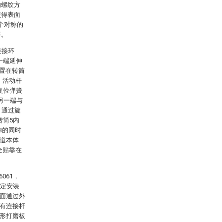
的螺纹方
使得表面
个对称的
率。
连接环
一端延伸
设置在转筒
，活动杆
复位弹簧
的另一端与
，通过旋
转筒5内
3的同时
管道本体
全贴靠在
061，
固定安装
表面通过外
装有连接杆
弧形打磨板