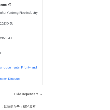
vents
Anhui Yuntong Pipe Industry
120230.5U
1436054U
n
lar documents
Priority and
ssier
Discuss
Hide Dependent
），其特征在于：所述底座