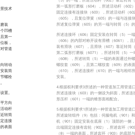
（5）的一端，所述活动杆（602）靠近转筒
第一弧形打磨板（604），所述活动杆（602
背景技术
固定连接有连接块（603），所述活动杆（6
（605），且复位弹簧（605）的一端与连接
所述复位弹簧（605）的另一端与转筒（5）
打磨装
两个凹槽
所述连接环（606）固定安装在转筒（5）一
，且第一
（606）的内部对称开设有滑槽（6061），且
定位板，
装有滑块（607），且滑块（607）靠近转筒
够对管道
第二弧形打磨板（6071），所述转筒（5）
（608），所述转筒（5）一端的表面通过外螺
方向转动
螺纹套（609），且第二螺纹套（609）的
述安装筒
（610），所述连接杆（610）的一端与相邻
调节螺栓
安装。
板。
4.根据权利要求3所述的一种管道加工用管道
反设置。
所述连接块（603）的一侧设为斜面，所述连
形压杆（601）一端的锥形面相配合。
水平方向
述活动杆
5.根据权利要求1所述的一种管道加工用管道
靠近转筒
所述旋转组件（9）包括：伺服电机（901）和
固定连接
机（901）固定安装在底座（1）顶部的一侧，
块的表面
出端固定连接有齿轮（902），所述齿环（9
（8）一端的表面，所述齿环（903）的底部与