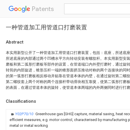
Patents
一种管道加工用管道口打磨装置
Abstract
本实用新型公开了一种管道加工用管道口打磨装置，包括：底座，所述底
所述底座的内部通过两个凹槽水平方向转动安装有螺纹杆。本实用新型安
磨板和第二弧形打磨板等部件的设置，在管道端口内外壁打磨时，通过旋
转筒的内部旋进，锥形压杆一端的锥形面挤压推动对称的两个连接块的同
的第一弧形打磨板相反移动并贴靠在管道本体的内壁，在通过旋转第二螺
第二螺纹套上两个对称的两个连接杆带动滑块相互靠拢，使第二弧形打磨
的表面，在通过管道本体的旋转，使管道本体两端的内外两侧同时进行打
Classifications
Y02P70/10
Greenhouse gas [GHG] capture, material saving, heat rec
efficient measures, e.g. motor control, characterised by manufacturing pr
metal or metal working