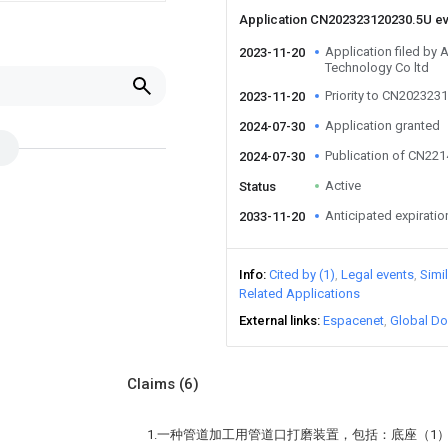
Application CN202323120230.5U e
Application filed by 
2023-11-20
Technology Co ltd
Priority to CN202323
2023-11-20
Application granted
2024-07-30
Publication of CN22
2024-07-30
Active
Status
Anticipated expiratio
2033-11-20
Info
Cited by (1)
Legal events
Simi
Related Applications
External links
Espacenet
Global Do
Claims
(6)
1.一种管道加工用管道口打磨装置，包括：底座（1