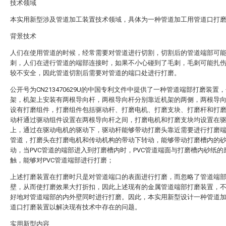
技术领域
本实用新型涉及管道加工装置技术领域，具体为一种管道加工用管道口打
背景技术
人们在使用管道的时候，经常需要对管道进行切割，切割后的管道端部可
刺，人们在进行管道的端部连接时，如果不小心碰到了毛刺，毛刺可能扎
较不安全，因此管道切割后需要对管道的端口处进行打磨。
公开号为CN213470629U的中国专利文件中提供了一种管道端部打磨装置
架，机架上安装有两根导向杆，两根导向杆分别靠近机架的两侧，两根导
设有打磨组件，打磨组件包括驱动杆、打磨电机、打磨支块、打磨杆和打
动杆通过驱动组件设置在两根导向杆之间，打磨电机和打磨支块均设置在
上，通过在驱动电机的驱动下，驱动杆能够带动打磨头靠近需要进行打磨端部
管道，打磨头在打磨电机和传动机构的带动下转动，能够带动打磨槽内的
动，当PVC管道的端部进入到打磨槽内时，PVC管道端面与打磨槽内砂纸的
触，能够对PVC管道端部进行打磨；
上述打磨装置在打磨时只是对管道端口的表面进行打磨，而忽略了管道端
壁，从而使打磨效果大打折扣，因此上述现有的金属管道端部打磨装置，
好地对管道端部的内外壁同时进行打磨。因此，本实用新型设计一种管道
道口打磨装置以解决现有技术中存在的问题。
实用新型内容