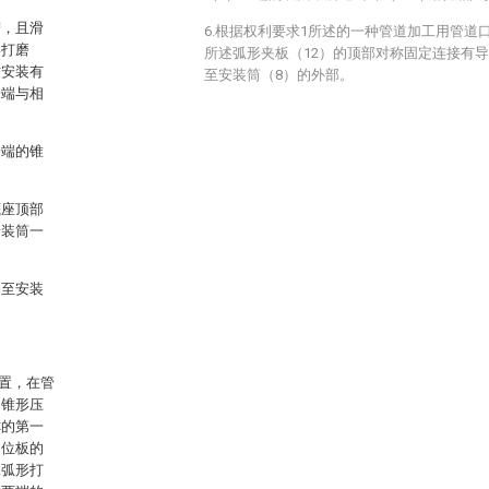
槽，且滑
6.根据权利要求1所述的一种管道加工用管道
形打磨
所述弧形夹板（12）的顶部对称固定连接有
纹安装有
至安装筒（8）的外部。
一端与相
一端的锥
底座顶部
安装筒一
伸至安装
置，在管
，锥形压
称的第一
定位板的
二弧形打