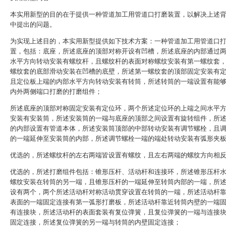
本实用新型的目的在于提供一种管道加工用管道口打磨装置，以解决上述
中提出的问题。
为实现上述目的，本实用新型提供如下技术方案：一种管道加工用管道口
置，包括：底座，所述底座的顶部对称开设有凹槽，所述底座的内部通过
水平方向转动安装有螺纹杆，且螺纹杆的表面对称螺纹安装有第一螺纹套
螺纹套的底部滑动安装在凹槽的底壁，所述第一螺纹套的顶部固定安装有
且定位板上端的内部水平方向转动安装有转筒，所述转筒的一端设置有能
内外两侧端口打磨的打磨组件；
所述底座的顶部对称固定安装有定位环，两个所述定位环的上端之间水平
安装有安装筒，所述安装筒的一端与底座的顶部之间设置有旋转组件，所
的内部设置有管道本体，所述安装筒顶部的中部转动安装有调节螺栓，且
的一端延伸至安装筒的内部，所述调节螺栓一端的端处转动安装有弧形夹
优选的，所述螺纹杆的左右两端皆设置有螺纹，且左右两端的螺纹方向相
优选的，所述打磨组件包括：锥形压杆、活动杆和连接环，所述锥形压杆
螺纹安装在转筒的另一端，且锥形压杆的一端延伸至转筒内部的一端，所
设有两个，两个所述活动杆对称活动贯穿设置在转筒的一端，所述活动杆
表面的一端固定连接有第一弧形打磨板，所述活动杆靠近转筒内壁的一端
有连接块，所述活动杆的表面套装有复位弹簧，且复位弹簧的一端与连接
固定连接，所述复位弹簧的另一端与转筒的内壁固定连接；