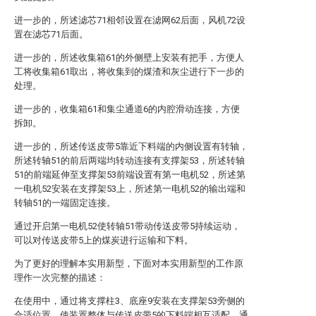
进一步的，所述滤芯71相邻设置在滤网62后面，风机72设
置在滤芯71后面。
进一步的，所述收集箱61的外侧壁上安装有把手，方便人
工将收集箱61取出，将收集到的煤渣和灰尘进行下一步的
处理。
进一步的，收集箱61和集尘通道6的内腔滑动连接，方便
拆卸。
进一步的，所述传送皮带5靠近下料端的内侧设置有转轴，
所述转轴51的前后两端均转动连接有支撑架53，所述转轴
51的前端延伸至支撑架53前端设置有第一电机52，所述第
一电机52安装在支撑架53上，所述第一电机52的输出端和
转轴51的一端固定连接。
通过开启第一电机52使转轴51带动传送皮带5持续运动，
可以对传送皮带5上的煤炭进行运输和下料。
为了更好的理解本实用新型，下面对本实用新型的工作原
理作一次完整的描述：
在使用中，通过将支撑柱3、底座9安装在支撑架53旁侧的
合适位置，使装置整体与传送皮带5的下料端相互适配，通