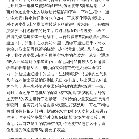
过开启第一电机52使转轴51带动传送皮带5持续运动，从
而对传送皮带5上的煤炭进行运输和下料，下料过程中，通
过注水管1将水输送到分水仓2内，再从雾化喷头4喷出，
对传送皮带5上的煤炭在掉落下料前进行喷水降尘，有效减
少煤炭下料过程中的扬尘，通过刮板64将传送皮带5表面
残留的煤渣与灰尘一起刮下，从传送皮带5表面收集到集尘
通道6中，并集中在收集箱61里，后续可通过把手63将收
集箱61取出清理残留的煤渣与灰尘污垢，通过风机72工
作，将传送皮带5表面和周围空气中的杂质灰尘从集尘通道
6吸入并掉落到收集箱61内，通过滤网62将较大杂质隔离
收集在收集箱61内，细小的灰尘随空气进入滤尘通道7
内，并被滤尘通道中的滤芯71过滤和吸附，洁净的空气从
风机72的输出端被输送到出风口73排出，从出风口73排出
的空气，进一步对传送皮带5和旁侧的清浩辊8进行干燥。
同时，通过第二电机81的输出端带动清洁辊8转动，对传
送皮带5的表面进行二次清洁，将剩余的少量灰尘进行清扫
和吸附，当需要对传送皮带5表面进行清洗时，可在下料结
束后保持转轴51转动，拆卸注水管1对传送皮带5上端进行
冲洗，冲洗后的皮带经过刮板64和清洁辊8的清洁后，再
通过出风口73送出的洁净空气对传送皮带5进行风干，避
免潮湿的传送皮带5沾染更多灰尘。