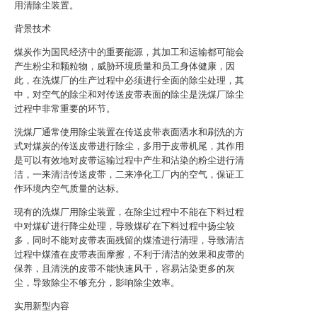
用清除尘装置。
背景技术
煤炭作为国民经济中的重要能源，其加工和运输都可能会
产生粉尘和颗粒物，威胁环境质量和员工身体健康，因
此，在洗煤厂的生产过程中必须进行全面的除尘处理，其
中，对空气的除尘和对传送皮带表面的除尘是洗煤厂除尘
过程中非常重要的环节。
洗煤厂通常使用除尘装置在传送皮带表面洒水和刷洗的方
式对煤炭的传送皮带进行除尘，多用于皮带机尾，其作用
是可以有效地对皮带运输过程中产生和沾染的粉尘进行清
洁，一来清洁传送皮带，二来净化工厂内的空气，保证工
作环境内空气质量的达标。
现有的洗煤厂用除尘装置，在除尘过程中不能在下料过程
中对煤矿进行降尘处理，导致煤矿在下料过程中扬尘较
多，同时不能对皮带表面残留的煤渣进行清理，导致清洁
过程中煤渣在皮带表面摩擦，不利于清洁的效果和皮带的
保养，且清洗的皮带不能快速风干，容易沾染更多的灰
尘，导致除尘不够充分，影响除尘效率。
实用新型内容