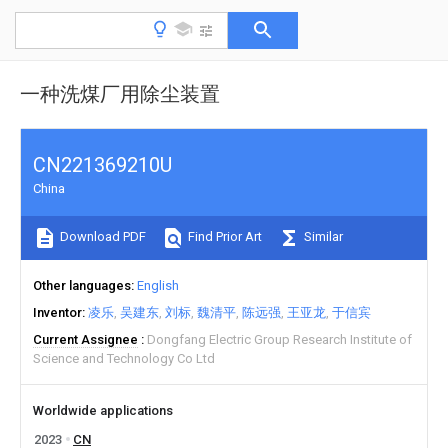
一种洗煤厂用除尘装置
CN221369210U
China
Download PDF
Find Prior Art
Similar
Other languages
English
Inventor
凌乐
吴建东
刘标
魏清平
陈远强
王亚龙
于信宾
Current Assignee
Dongfang Electric Group Research Institute of
Science and Technology Co Ltd
Worldwide applications
2023
CN