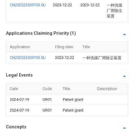
CN202323509703.0U
2023-12-22
2023-12-22
一种洗煤
厂用除尘
装置
Applications Claiming Priority (1)
Application
Filing date
Title
CN202323509703.0U
2023-12-22
一种洗煤厂用除尘装置
Legal Events
Date
Code
Title
Description
2024-07-19
GR01
Patent grant
2024-07-19
GR01
Patent grant
Concepts