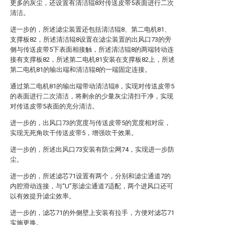
更多的灰尘，还设置有清洁辊8对传送皮带5表面进行二次
清洁。
进一步的，所述滤尘装置还包括清洁辊8、第二电机81、
支撑板82，所述清洁辊8设置在滤尘装置的出风口73的旁
侧与传送皮带5下表面相接触，所述清洁辊8的两端转动连
接有支撑板82，所述第二电机81安装在支撑板82上，所述
第二电机81的输出端和清洁辊8的一端固定连接。
通过第二电机81的输出端带动清洁辊8，实现对传送皮带5
的表面进行二次清洁，将剩余的少量灰尘清扫干净，实现
对传送皮带5表面的充分清洁。
进一步的，出风口73的宽度与传送皮带5的宽度相对应，
实现无死角吹干传送皮带5，增强吹干效果。
进一步的，所述出风口73安装有防尘网74，实现进一步防
尘。
进一步的，所述滤芯71设置有两个，分别和滤尘通道7的
内腔滑动连接，与“U”形滤尘通道7适配，两个进风口还可
以有效提升滤尘效率。
进一步的，滤芯71的外侧壁上安装有拉手，方便对滤芯71
实施更换。