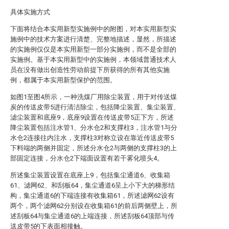
具体实施方式
下面将结合本实用新型实施例中的附图，对本实用新型实
施例中的技术方案进行清楚、完整地描述，显然，所描述
的实施例仅仅是本实用新型一部分实施例，而不是全部的
实施例。基于本实用新型中的实施例，本领域普通技术人
员在没有做出创造性劳动前提下所获得的所有其他实施
例，都属于本实用新型保护的范围。
如图1至图4所示，一种洗煤厂用除尘装置，用于对传送煤
炭的传送皮带5进行清洁除尘，包括降尘装置、集尘装置、
滤尘装置和底座9，底座9设置在传送皮带5正下方，所述
降尘装置包括注水管1、分水仓2和支撑柱3，注水管1与分
水仓2连接往内注水，支撑柱3对称立设在靠近传送皮带5
下料端的两侧并固定，所述分水仓2与两侧的支撑柱3的上
部固定连接，分水仓2下端面设置有若干雾化喷头4。
所述集尘装置设置在底座上9，包括集尘通道6、收集箱
61、滤网62、和刮板64，集尘通道6呈上小下大的梯形结
构，集尘通道6的下端连接有收集箱61，所述滤网62设有
两个，两个滤网62分别设在收集箱61的前后两侧壁上，所
述刮板64与集尘通道6的上端连接，所述刮板64顶部与传
送皮带5的下表面相接触。