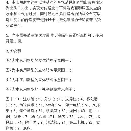
4、本实用新型还可以使洁净的空气从风机的输出端被输送
到出风口排出，实现对传送皮带下料端表面和周围灰尘的
收集和空气的过滤，同时通过出风口送出的洁净空气可以
对冲洗后的传送皮带进行风干，避免潮湿的传送皮带沾染
更多灰尘。
5、当不需要清洁传送皮带时，将除尘装置拆离即可，使用
灵活方便。
附图说明
图1为本实用新型的立体结构示意图一；
图2为本实用新型的立体结构示意图二；
图3为本实用新型的立体结构示意图三；
图4为本实用新型的正视半剖结构示意图；
图中：1、注水管；2、分水仓；3、支撑柱；4、雾化喷
头；5、传送皮带；51、转轴；52、第一电机；53、支撑
架；6、集尘通道；61、收集箱；62、滤网；63、把手；
64、刮板；7、滤尘通道；71、滤芯；72、风机；73、出
风口；74、防尘网；8、清洁辊；81、第二电机；82、支
撑板；9、底座。