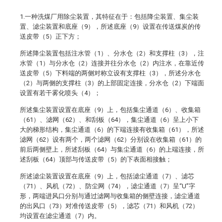
1.一种洗煤厂用除尘装置，其特征在于：包括降尘装置、集尘装
置、滤尘装置和底座（9），所述底座（9）设置在传送煤炭的传
送皮带（5）正下方；
所述降尘装置包括注水管（1）、分水仓（2）和支撑柱（3），注
水管（1）与分水仓（2）连接并往分水仓（2）内注水，在靠近传
送皮带（5）下料端的两侧对称立设有支撑柱（3），所述分水仓
（2）与两侧的支撑柱（3）的上部固定连接，分水仓（2）下端面
设置有若干雾化喷头（4）；
所述集尘装置设置在底座（9）上，包括集尘通道（6）、收集箱
（61）、滤网（62）、和刮板（64），集尘通道（6）呈上小下
大的梯形结构，集尘通道（6）的下端连接有收集箱（61），所述
滤网（62）设有两个，两个滤网（62）分别设在收集箱（61）的
前后两侧壁上，所述刮板（64）与集尘通道（6）的上端连接，所
述刮板（64）顶部与传送皮带（5）的下表面相接触；
所述滤尘装置设置在底座（9）上，包括滤尘通道（7）、滤芯
（71）、风机（72）、防尘网（74），滤尘通道（7）呈“U”字
形，两端进风口分别与通过滤网与收集箱的侧壁连接，滤尘通道
的出风口（73）对准传送皮带（5），滤芯（71）和风机（72）
均设置在滤尘通道（7）内。