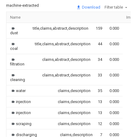
machine-extracted
Download
Filter table
Name
Imag
title,claims,abstract,description
159
0.000
dust
title,claims,abstract,description
44
0.000
coal
claims,abstract,description
34
0.000
filtration
claims,abstract,description
33
0.000
cleaning
water
claims,description
35
0.000
injection
claims,description
13
0.000
injection
claims,description
13
0.000
scraping
claims,description
12
0.000
discharging
claims,description
7
0.000