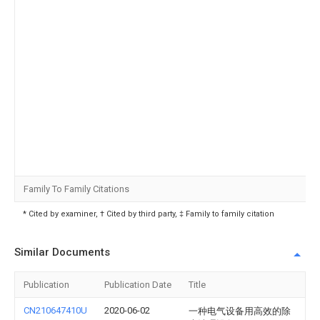
Family To Family Citations
* Cited by examiner, † Cited by third party, ‡ Family to family citation
Similar Documents
Publication
Publication Date
Title
CN210647410U
2020-06-02
一种电气设备用高效的除