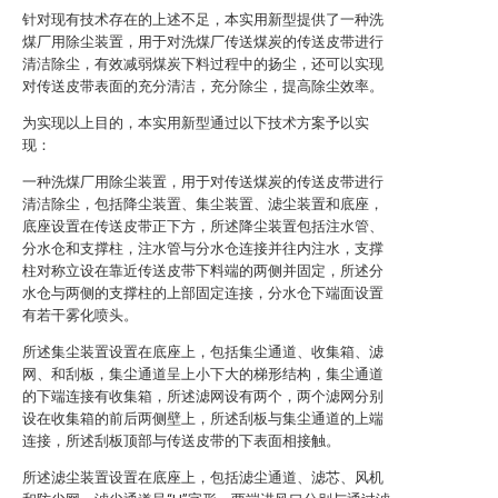
针对现有技术存在的上述不足，本实用新型提供了一种洗
煤厂用除尘装置，用于对洗煤厂传送煤炭的传送皮带进行
清洁除尘，有效减弱煤炭下料过程中的扬尘，还可以实现
对传送皮带表面的充分清洁，充分除尘，提高除尘效率。
为实现以上目的，本实用新型通过以下技术方案予以实
现：
一种洗煤厂用除尘装置，用于对传送煤炭的传送皮带进行
清洁除尘，包括降尘装置、集尘装置、滤尘装置和底座，
底座设置在传送皮带正下方，所述降尘装置包括注水管、
分水仓和支撑柱，注水管与分水仓连接并往内注水，支撑
柱对称立设在靠近传送皮带下料端的两侧并固定，所述分
水仓与两侧的支撑柱的上部固定连接，分水仓下端面设置
有若干雾化喷头。
所述集尘装置设置在底座上，包括集尘通道、收集箱、滤
网、和刮板，集尘通道呈上小下大的梯形结构，集尘通道
的下端连接有收集箱，所述滤网设有两个，两个滤网分别
设在收集箱的前后两侧壁上，所述刮板与集尘通道的上端
连接，所述刮板顶部与传送皮带的下表面相接触。
所述滤尘装置设置在底座上，包括滤尘通道、滤芯、风机