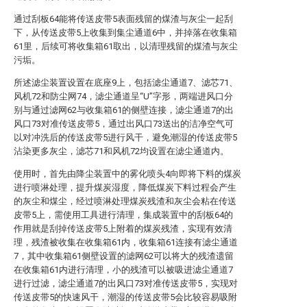
通过刮板64能将传送皮带5表面残留的煤渣与灰尘一起刮
下，从传送皮带5上收集到集尘通道6中，并掉落在收集箱
61里，后续可将收集箱61取出，以清理残留的煤渣与灰尘
污垢。
所述滤尘装置设置在底座9上，包括滤尘通道7、滤芯71、
风机72和防尘网74，滤尘通道呈“U”字形，两端进风口分
别与通过滤网62与收集箱61的侧壁连接，滤尘通道7的出
风口73对准传送皮带5，通过出风口73送出的洁净空气可
以对冲洗后的传送皮带5进行风干，避免潮湿的传送皮带5
沾染更多灰尘，滤芯71和风机72均设置在滤尘通道内。
使用时，首先由降尘装置中的雾化喷头4向即将下料的煤炭
进行喷淋处理，提升煤炭湿度，降低煤炭下料过程会产生
的灰尘和煤尘，经过喷淋处理煤炭残渣和灰尘会粘在传送
皮带5上，需使用工具进行清理，集成装置中的刮板64的
作用就是刮掉传送皮带5上附着的煤炭残渣，实现有效清
理，残渣被收集在收集箱61内，收集箱61连接有滤尘通道
7，其中收集箱61侧壁设置的滤网62可以将大的残渣遗留
在收集箱61内进行清理，小的残渣可以被吸进滤尘通道7
进行过滤，滤尘通道7的出风口73对准传送皮带5，实现对
传送皮带5的快速风干，潮湿的传送皮带5会比较容易吸附