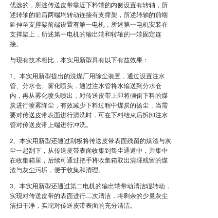
优选的，所述传送皮带靠近下料端的内侧设置有转轴，所
述转轴的前后两端均转动连接有支撑架，所述转轴的前端
延伸至支撑架前端设置有第一电机，所述第一电机安装在
支撑架上，所述第一电机的输出端和转轴的一端固定连
接。
与现有技术相比，本实用新型具有以下有益效果：
1、本实用新型提出的洗煤厂用除尘装置，通过设置注水
管、分水仓、雾化喷头，通过注水管将水输送到分水仓
内，再从雾化喷头喷出，对传送皮带上即将倾倒下料的煤
炭进行喷雾降尘，有效减少下料过程中煤炭的扬尘，当需
要对传送皮带表面进行清洗时，可在下料结束后拆卸注水
管对传送皮带上端进行冲洗。
2、本实用新型还通过刮板将传送皮带表面残留的煤渣与灰
尘一起刮下，从传送皮带表面收集到集尘通道中，并集中
在收集箱里，后续可通过把手将收集箱取出清理残留的煤
渣与灰尘污垢，便于收集和清理。
3、本实用新型还通过第二电机的输出端带动清洁辊转动，
实现对传送皮带的表面进行二次清洁，将剩余的少量灰尘
清扫干净，实现对传送皮带表面的充分清洁。