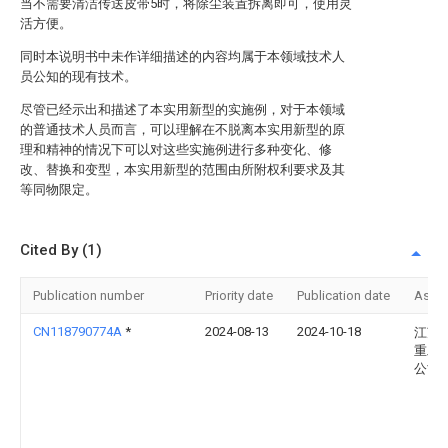
当不需要清洁传送皮带5时，将除尘装置拆离即可，使用灵
活方便。
同时本说明书中未作详细描述的内容均属于本领域技术人
员公知的现有技术。
尽管已经示出和描述了本实用新型的实施例，对于本领域
的普通技术人员而言，可以理解在不脱离本实用新型的原
理和精神的情况下可以对这些实施例进行多种变化、修
改、替换和变型，本实用新型的范围由所附权利要求及其
等同物限定。
Cited By (1)
Publication number
Priority date
Publication date
Assi
CN118790774A
*
2024-08-13
2024-10-18
江苏
重工
公司