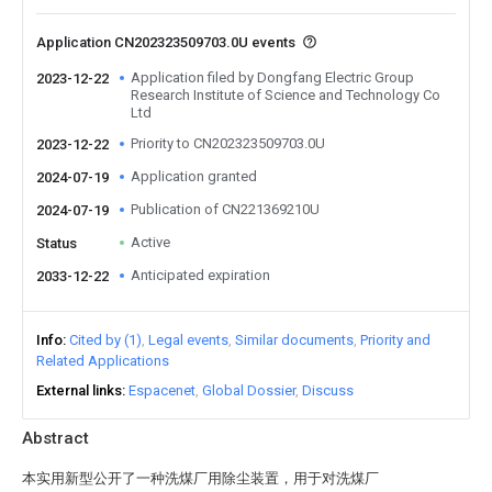
Application CN202323509703.0U events
Application filed by Dongfang Electric Group
2023-12-22
Research Institute of Science and Technology Co
Ltd
Priority to CN202323509703.0U
2023-12-22
Application granted
2024-07-19
Publication of CN221369210U
2024-07-19
Active
Status
Anticipated expiration
2033-12-22
Info
Cited by (1)
Legal events
Similar documents
Priority and
Related Applications
External links
Espacenet
Global Dossier
Discuss
Abstract
本实用新型公开了一种洗煤厂用除尘装置，用于对洗煤厂