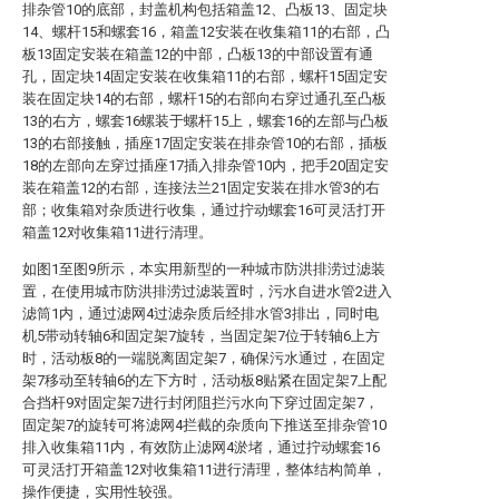
排杂管10的底部，封盖机构包括箱盖12、凸板13、固定块
14、螺杆15和螺套16，箱盖12安装在收集箱11的右部，凸
板13固定安装在箱盖12的中部，凸板13的中部设置有通
孔，固定块14固定安装在收集箱11的右部，螺杆15固定安
装在固定块14的右部，螺杆15的右部向右穿过通孔至凸板
13的右方，螺套16螺装于螺杆15上，螺套16的左部与凸板
13的右部接触，插座17固定安装在排杂管10的右部，插板
18的左部向左穿过插座17插入排杂管10内，把手20固定安
装在箱盖12的右部，连接法兰21固定安装在排水管3的右
部；收集箱对杂质进行收集，通过拧动螺套16可灵活打开
箱盖12对收集箱11进行清理。
如图1至图9所示，本实用新型的一种城市防洪排涝过滤装
置，在使用城市防洪排涝过滤装置时，污水自进水管2进入
滤筒1内，通过滤网4过滤杂质后经排水管3排出，同时电
机5带动转轴6和固定架7旋转，当固定架7位于转轴6上方
时，活动板8的一端脱离固定架7，确保污水通过，在固定
架7移动至转轴6的左下方时，活动板8贴紧在固定架7上配
合挡杆9对固定架7进行封闭阻拦污水向下穿过固定架7，
固定架7的旋转可将滤网4拦截的杂质向下推送至排杂管10
排入收集箱11内，有效防止滤网4淤堵，通过拧动螺套16
可灵活打开箱盖12对收集箱11进行清理，整体结构简单，
操作便捷，实用性较强。