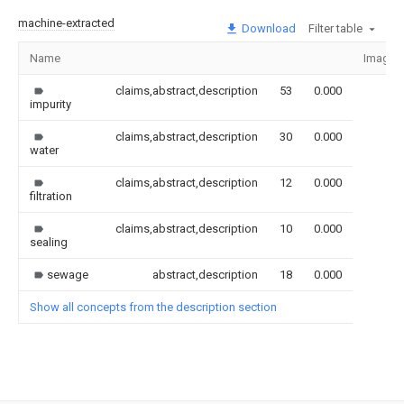
machine-extracted
Download
Filter table
Name
Image
claims,abstract,description
53
0.000
impurity
claims,abstract,description
30
0.000
water
claims,abstract,description
12
0.000
filtration
claims,abstract,description
10
0.000
sealing
sewage
abstract,description
18
0.000
Show all concepts from the description section