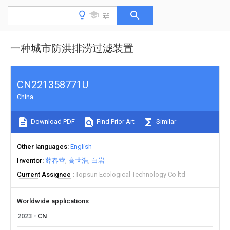
一种城市防洪排涝过滤装置
CN221358771U
China
Download PDF
Find Prior Art
Similar
Other languages
English
Inventor
薛春营
高世浩
白岩
Current Assignee
Topsun Ecological Technology Co ltd
Worldwide applications
2023
CN