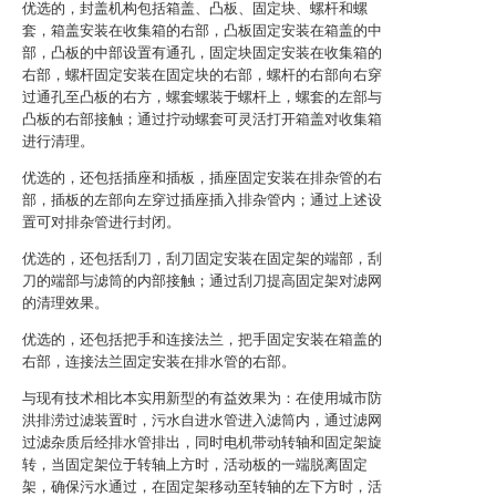
优选的，封盖机构包括箱盖、凸板、固定块、螺杆和螺
套，箱盖安装在收集箱的右部，凸板固定安装在箱盖的中
部，凸板的中部设置有通孔，固定块固定安装在收集箱的
右部，螺杆固定安装在固定块的右部，螺杆的右部向右穿
过通孔至凸板的右方，螺套螺装于螺杆上，螺套的左部与
凸板的右部接触；通过拧动螺套可灵活打开箱盖对收集箱
进行清理。
优选的，还包括插座和插板，插座固定安装在排杂管的右
部，插板的左部向左穿过插座插入排杂管内；通过上述设
置可对排杂管进行封闭。
优选的，还包括刮刀，刮刀固定安装在固定架的端部，刮
刀的端部与滤筒的内部接触；通过刮刀提高固定架对滤网
的清理效果。
优选的，还包括把手和连接法兰，把手固定安装在箱盖的
右部，连接法兰固定安装在排水管的右部。
与现有技术相比本实用新型的有益效果为：在使用城市防
洪排涝过滤装置时，污水自进水管进入滤筒内，通过滤网
过滤杂质后经排水管排出，同时电机带动转轴和固定架旋
转，当固定架位于转轴上方时，活动板的一端脱离固定
架，确保污水通过，在固定架移动至转轴的左下方时，活