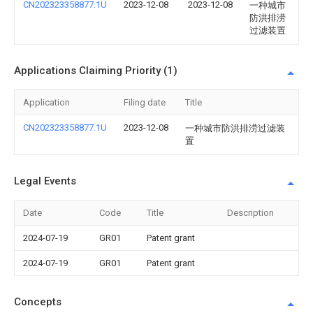
CN202323358877.1U
2023-12-08
2023-12-08
一种城市
防洪排涝
过滤装置
Applications Claiming Priority (1)
Application
Filing date
Title
CN202323358877.1U
2023-12-08
一种城市防洪排涝过滤装
置
Legal Events
Date
Code
Title
Description
2024-07-19
GR01
Patent grant
2024-07-19
GR01
Patent grant
Concepts