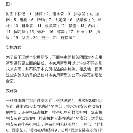
图；
附图中标记：1、滤筒；2、进水管；3、排水管；4、滤
网；5、电机；6、转轴；7、固定架；8、活动板；9、挡
杆；10、排杂管；11、收集箱；12、箱盖；13、凸板；
14、固定块；15、螺杆；16、螺套；17、插座；18、插
板；19、刮刀；20、把手；21、连接法兰。
实施方式
为了便于理解本实用新型，下面将参照相关附图对本实用
新型进行更全面的描述。本实用新型可以以许多不同的形
式来实现，并不限于本文所描述的实施例。相反地，提供
这些实施例的目的是使对本实用新型的公开内容更加透彻
全面。
实施例
一种城市防洪排涝过滤装置，包括滤筒1、进水管2和排水
管3，进水管2安装在滤筒1的左部，排水管3安装在滤筒1
的右部；还包括除杂机构、排杂机构和封盖机构，除杂机
构安装在滤筒1内，排杂机构安装在滤筒1的底部，封盖机
构安装在排杂机构上，除杂机构包括滤网4、电机5、转轴
6、固定架7、活动板8和挡杆9，滤网4固定安装在滤筒1的