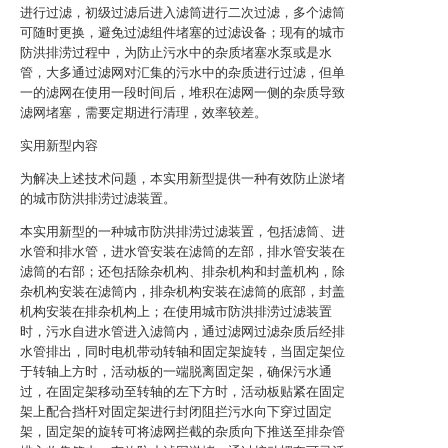
进行过滤，初级过滤后进入滤筒进行二次过滤，多个滤筒
可随时更换，避免过滤组件堵塞的过滤设备；现有的城市
防洪排涝过程中，为防止污水中的杂质堵塞水泵或是水
管，大多通过滤网对汇集的污水中的杂质进行过滤，但单
一的滤网在使用一段时间后，堆积在滤网一侧的杂质导致
滤网堵塞，需要定期进行清理，效率较差。
实用新型内容
为解决上述技术问题，本实用新型提供一种有效防止淤堵
的城市防洪排涝过滤装置。
本实用新型的一种城市防洪排涝过滤装置，包括滤筒、进
水管和排水管，进水管安装在滤筒的左部，排水管安装在
滤筒的右部；还包括除杂机构、排杂机构和封盖机构，除
杂机构安装在滤筒内，排杂机构安装在滤筒的底部，封盖
机构安装在排杂机构上；在使用城市防洪排涝过滤装置
时，污水自进水管进入滤筒内，通过滤网过滤杂质后经排
水管排出，同时电机带动转轴和固定架旋转，当固定架位
于转轴上方时，活动板的一端脱离固定架，确保污水通
过，在固定架移动至转轴的左下方时，活动板贴紧在固定
架上配合挡杆对固定架进行封闭阻拦污水向下穿过固定
架，固定架的旋转可将滤网拦截的杂质向下推送至排杂管