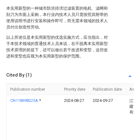
本实用新型的一种城市防洪排涝过滤装置的电机、滤网和
刮刀为市面上采购，本行业内技术人员只需按照其附带的
使用说明书进行安装和操作即可，而无需本领域的技术人
员付出创造性劳动。
以上所述仅是本实用新型的优选实施方式，应当指出，对
于本技术领域的普通技术人员来说，在不脱离本实用新型
技术原理的前提下，还可以做出若干改进和变型，这些改
进和变型也应视为本实用新型的保护范围。
Cited By (1)
Publication number
Priority date
Publication date
Assi
CN118698225A
*
2024-08-27
2024-09-27
江苏
建设
有限