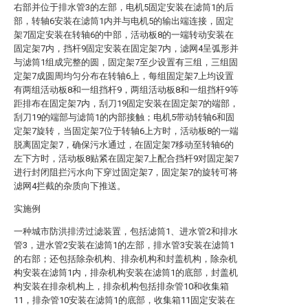
右部并位于排水管3的左部，电机5固定安装在滤筒1的后
部，转轴6安装在滤筒1内并与电机5的输出端连接，固定
架7固定安装在转轴6的中部，活动板8的一端转动安装在
固定架7内，挡杆9固定安装在固定架7内，滤网4呈弧形并
与滤筒1组成完整的圆，固定架7至少设置有三组，三组固
定架7成圆周均匀分布在转轴6上，每组固定架7上均设置
有两组活动板8和一组挡杆9，两组活动板8和一组挡杆9等
距排布在固定架7内，刮刀19固定安装在固定架7的端部，
刮刀19的端部与滤筒1的内部接触；电机5带动转轴6和固
定架7旋转，当固定架7位于转轴6上方时，活动板8的一端
脱离固定架7，确保污水通过，在固定架7移动至转轴6的
左下方时，活动板8贴紧在固定架7上配合挡杆9对固定架7
进行封闭阻拦污水向下穿过固定架7，固定架7的旋转可将
滤网4拦截的杂质向下推送。
实施例
一种城市防洪排涝过滤装置，包括滤筒1、进水管2和排水
管3，进水管2安装在滤筒1的左部，排水管3安装在滤筒1
的右部；还包括除杂机构、排杂机构和封盖机构，除杂机
构安装在滤筒1内，排杂机构安装在滤筒1的底部，封盖机
构安装在排杂机构上，排杂机构包括排杂管10和收集箱
11，排杂管10安装在滤筒1的底部，收集箱11固定安装在