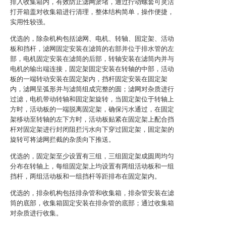
排入收集箱内，有效防止滤网淤堵，通过拧动螺套可灵活
打开箱盖对收集箱进行清理，整体结构简单，操作便捷，
实用性较强。
优选的，除杂机构包括滤网、电机、转轴、固定架、活动
板和挡杆，滤网固定安装在滤筒的右部并位于排水管的左
部，电机固定安装在滤筒的后部，转轴安装在滤筒内并与
电机的输出端连接，固定架固定安装在转轴的中部，活动
板的一端转动安装在固定架内，挡杆固定安装在固定架
内，滤网呈弧形并与滤筒组成完整的圆；滤网对杂质进行
过滤，电机带动转轴和固定架旋转，当固定架位于转轴上
方时，活动板的一端脱离固定架，确保污水通过，在固定
架移动至转轴的左下方时，活动板贴紧在固定架上配合挡
杆对固定架进行封闭阻拦污水向下穿过固定架，固定架的
旋转可将滤网拦截的杂质向下推送。
优选的，固定架至少设置有三组，三组固定架成圆周均匀
分布在转轴上，每组固定架上均设置有两组活动板和一组
挡杆，两组活动板和一组挡杆等距排布在固定架内。
优选的，排杂机构包括排杂管和收集箱，排杂管安装在滤
筒的底部，收集箱固定安装在排杂管的底部；通过收集箱
对杂质进行收集。